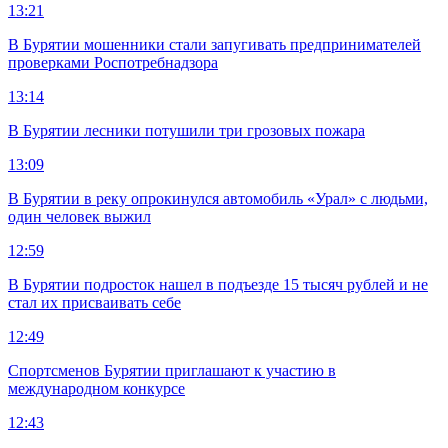
13:21
В Бурятии мошенники стали запугивать предпринимателей
проверками Роспотребнадзора
13:14
В Бурятии лесники потушили три грозовых пожара
13:09
В Бурятии в реку опрокинулся автомобиль «Урал» с людьми,
один человек выжил
12:59
В Бурятии подросток нашел в подъезде 15 тысяч рублей и не
стал их присваивать себе
12:49
Спортсменов Бурятии приглашают к участию в
международном конкурсе
12:43