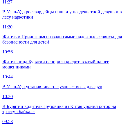
11:27
В Улан-Удэ росгвардейцы нашли у неадекватной девушки в
лесу наркотики
11:20
Жителям Приангарья назвали самые надежные сервисы для
безопасности для детей
10:56
Жительница Бурятии оспорила кредит, взятый на нее
мошенниками
10:44
В Улан-Удэ устанавливают «умные» весы для фур
10:20
В Бурятии водитель грузовика из Китая уронил ротор на
трассу «Байкал»
09:58