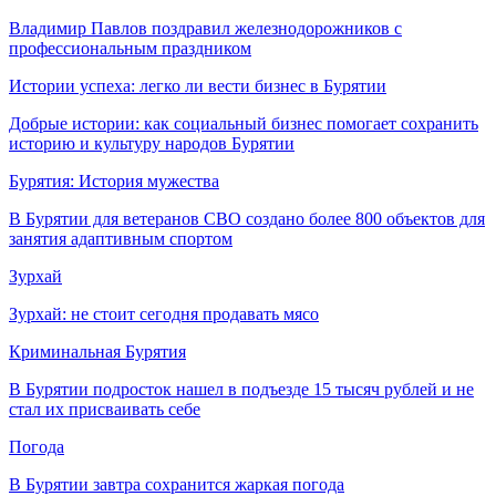
Владимир Павлов поздравил железнодорожников с
профессиональным праздником
Истории успеха: легко ли вести бизнес в Бурятии
Добрые истории: как социальный бизнес помогает сохранить
историю и культуру народов Бурятии
Бурятия: История мужества
В Бурятии для ветеранов СВО создано более 800 объектов для
занятия адаптивным спортом
Зурхай
Зурхай: не стоит сегодня продавать мясо
Криминальная Бурятия
В Бурятии подросток нашел в подъезде 15 тысяч рублей и не
стал их присваивать себе
Погода
В Бурятии завтра сохранится жаркая погода