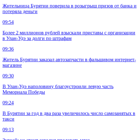
Жительница Бурятии поверила в розыгрыш призов от банка и
потеряла деньги
09:54
Более 2 миллионов рублей взыскали приставы с организации
в Улан-Удэ за долги по штрафам
09:36
Житель Бурятии заказал автозапчасти в фальшивом интернет-
магазине
09:30
В Улан-Удэ наполовину благоустроили левую часть
Мемориала Победы
09:24
В Бурятии за год в два раза увеличилось число самозанятых в
такси
09:13