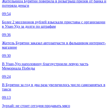
Жительница Бурятии поверила в розыгрыш призов от банка и
потеряла деньги
09:54
Более 2 миллионов рублей взыскали приставы с организации
в Улан-Удэ за долги по штрафам
09:36
Житель Бурятии заказал автозапчасти в фальшивом интернет-
магазине
09:30
В Улан-Удэ наполовину благоустроили левую часть
Мемориала Победы
09:24
В Бурятии за год в два раза увеличилось число самозанятых в
такси
09:13
Зурхай: не стоит сегодня продавать мясо