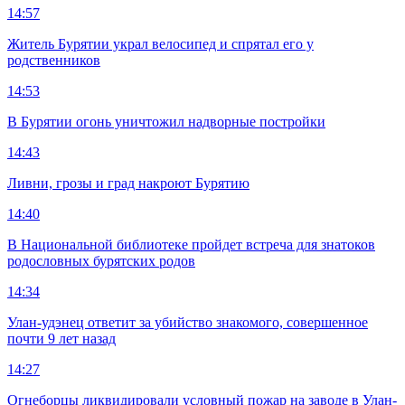
14:57
Житель Бурятии украл велосипед и спрятал его у
родственников
14:53
В Бурятии огонь уничтожил надворные постройки
14:43
Ливни, грозы и град накроют Бурятию
14:40
В Национальной библиотеке пройдет встреча для знатоков
родословных бурятских родов
14:34
Улан-удэнец ответит за убийство знакомого, совершенное
почти 9 лет назад
14:27
Огнеборцы ликвидировали условный пожар на заводе в Улан-