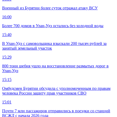
Военный из Бурятии более суток отражал атаку ВСУ
16:00
Более 700 домов в Улан-Удэ остались без холодной воды
15:40
В Улан-Удэ с самовольщика взыскали 200 тысяч рублей за
занятый земельный участок
15:29
800 тонн щебня ушло на восстановление размытых дорог в
Улан-Удэ
15:15
Омбудсмен Бурятии обсудила с уполномоченным по правам
человека России защиту прав участников СВО
15:01
Почти 7 млн пассажиров отправились в поездки со станций
ВСЖД с начала 2026 года