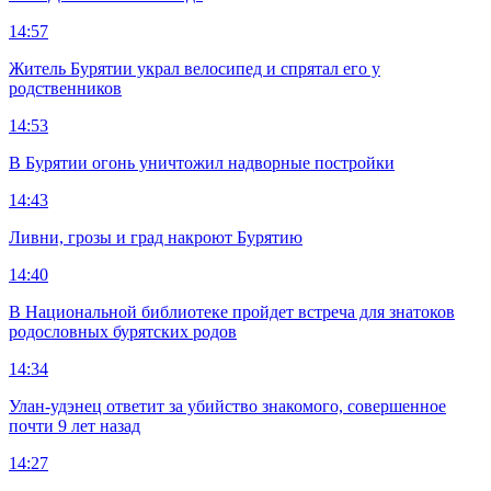
14:57
Житель Бурятии украл велосипед и спрятал его у
родственников
14:53
В Бурятии огонь уничтожил надворные постройки
14:43
Ливни, грозы и град накроют Бурятию
14:40
В Национальной библиотеке пройдет встреча для знатоков
родословных бурятских родов
14:34
Улан-удэнец ответит за убийство знакомого, совершенное
почти 9 лет назад
14:27