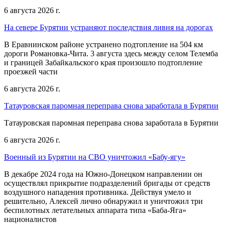
6 августа 2026 г.
На севере Бурятии устраняют последствия ливня на дорогах
В Еравнинском районе устранено подтопление на 504 км
дороги Романовка-Чита. 3 августа здесь между селом Телемба
и границей Забайкальского края произошло подтопление
проезжей части
6 августа 2026 г.
Татауровская паромная переправа снова заработала в Бурятии
Татауровская паромная переправа снова заработала в Бурятии
6 августа 2026 г.
Военный из Бурятии на СВО уничтожил «Бабу-ягу»
В декабре 2024 года на Южно-Донецком направлении он
осуществлял прикрытие подразделений бригады от средств
воздушного нападения противника. Действуя умело и
решительно, Алексей лично обнаружил и уничтожил три
беспилотных летательных аппарата типа «Баба-Яга»
националистов