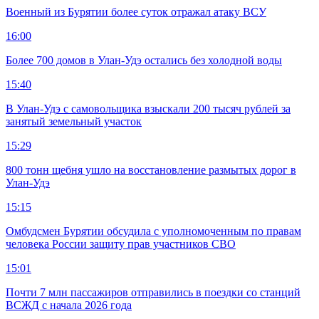
Военный из Бурятии более суток отражал атаку ВСУ
16:00
Более 700 домов в Улан-Удэ остались без холодной воды
15:40
В Улан-Удэ с самовольщика взыскали 200 тысяч рублей за
занятый земельный участок
15:29
800 тонн щебня ушло на восстановление размытых дорог в
Улан-Удэ
15:15
Омбудсмен Бурятии обсудила с уполномоченным по правам
человека России защиту прав участников СВО
15:01
Почти 7 млн пассажиров отправились в поездки со станций
ВСЖД с начала 2026 года