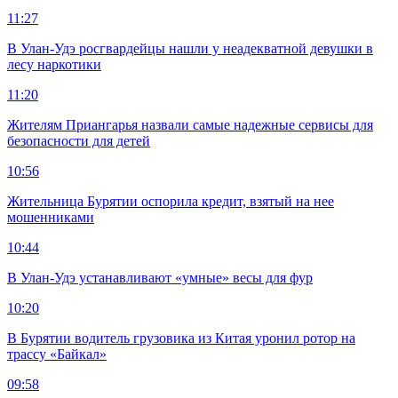
11:27
В Улан-Удэ росгвардейцы нашли у неадекватной девушки в
лесу наркотики
11:20
Жителям Приангарья назвали самые надежные сервисы для
безопасности для детей
10:56
Жительница Бурятии оспорила кредит, взятый на нее
мошенниками
10:44
В Улан-Удэ устанавливают «умные» весы для фур
10:20
В Бурятии водитель грузовика из Китая уронил ротор на
трассу «Байкал»
09:58