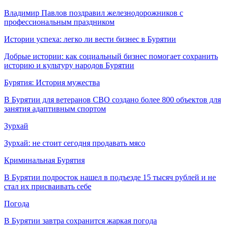
Владимир Павлов поздравил железнодорожников с
профессиональным праздником
Истории успеха: легко ли вести бизнес в Бурятии
Добрые истории: как социальный бизнес помогает сохранить
историю и культуру народов Бурятии
Бурятия: История мужества
В Бурятии для ветеранов СВО создано более 800 объектов для
занятия адаптивным спортом
Зурхай
Зурхай: не стоит сегодня продавать мясо
Криминальная Бурятия
В Бурятии подросток нашел в подъезде 15 тысяч рублей и не
стал их присваивать себе
Погода
В Бурятии завтра сохранится жаркая погода