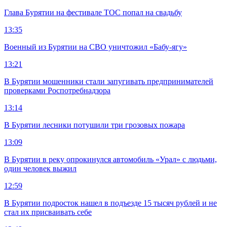
Глава Бурятии на фестивале ТОС попал на свадьбу
13:35
Военный из Бурятии на СВО уничтожил «Бабу-ягу»
13:21
В Бурятии мошенники стали запугивать предпринимателей
проверками Роспотребнадзора
13:14
В Бурятии лесники потушили три грозовых пожара
13:09
В Бурятии в реку опрокинулся автомобиль «Урал» с людьми,
один человек выжил
12:59
В Бурятии подросток нашел в подъезде 15 тысяч рублей и не
стал их присваивать себе