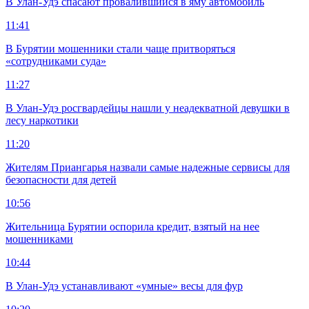
В Улан-Удэ спасают провалившийся в яму автомобиль
11:41
В Бурятии мошенники стали чаще притворяться
«сотрудниками суда»
11:27
В Улан-Удэ росгвардейцы нашли у неадекватной девушки в
лесу наркотики
11:20
Жителям Приангарья назвали самые надежные сервисы для
безопасности для детей
10:56
Жительница Бурятии оспорила кредит, взятый на нее
мошенниками
10:44
В Улан-Удэ устанавливают «умные» весы для фур