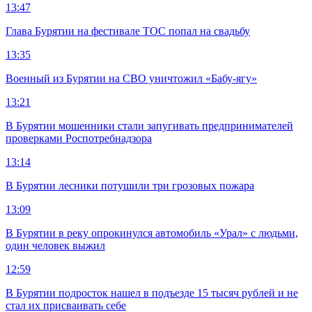
13:47
Глава Бурятии на фестивале ТОС попал на свадьбу
13:35
Военный из Бурятии на СВО уничтожил «Бабу-ягу»
13:21
В Бурятии мошенники стали запугивать предпринимателей
проверками Роспотребнадзора
13:14
В Бурятии лесники потушили три грозовых пожара
13:09
В Бурятии в реку опрокинулся автомобиль «Урал» с людьми,
один человек выжил
12:59
В Бурятии подросток нашел в подъезде 15 тысяч рублей и не
стал их присваивать себе