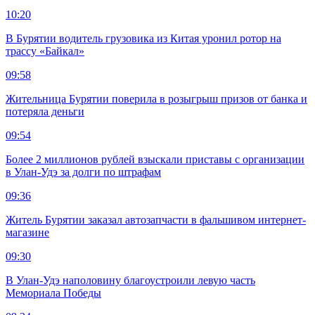
10:20
В Бурятии водитель грузовика из Китая уронил ротор на
трассу «Байкал»
09:58
Жительница Бурятии поверила в розыгрыш призов от банка и
потеряла деньги
09:54
Более 2 миллионов рублей взыскали приставы с организации
в Улан-Удэ за долги по штрафам
09:36
Житель Бурятии заказал автозапчасти в фальшивом интернет-
магазине
09:30
В Улан-Удэ наполовину благоустроили левую часть
Мемориала Победы