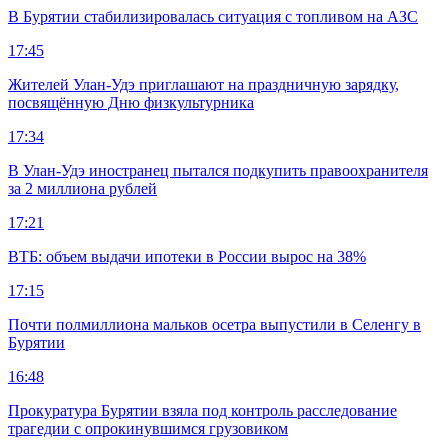
В Бурятии стабилизировалась ситуация с топливом на АЗС
17:45
Жителей Улан-Удэ приглашают на праздничную зарядку,
посвящённую Дню физкультурника
17:34
В Улан-Удэ иностранец пытался подкупить правоохранителя
за 2 миллиона рублей
17:21
ВТБ: объем выдачи ипотеки в России вырос на 38%
17:15
Почти полмиллиона мальков осетра выпустили в Селенгу в
Бурятии
16:48
Прокуратура Бурятии взяла под контроль расследование
трагедии с опрокинувшимся грузовиком