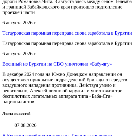
дороги Романовка-Чита. 3 августа здесь между селом Телемба
и границей Забайкальского края произошло подтопление
проезжей части
6 августа 2026 г.
Татауровская паромная переправа снова заработала в Бурятии
Татауровская паромная переправа снова заработала в Бурятии
6 августа 2026 г.
Военный из Бурятии на СВО уничтожил «Бабу-ягу»
В декабре 2024 года на Южно-Донецком направлении он
осуществлял прикрытие подразделений бригады от средств
воздушного нападения противника. Действуя умело и
решительно, Алексей лично обнаружил и уничтожил три
беспилотных летательных аппарата типа «Баба-Яга»
националистов
Лента новостей
07.08.2026
В Бурятии семейное застолье на Троицу закончилось