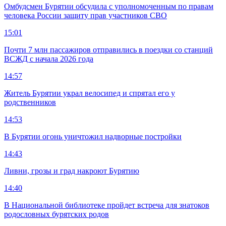
Омбудсмен Бурятии обсудила с уполномоченным по правам
человека России защиту прав участников СВО
15:01
Почти 7 млн пассажиров отправились в поездки со станций
ВСЖД с начала 2026 года
14:57
Житель Бурятии украл велосипед и спрятал его у
родственников
14:53
В Бурятии огонь уничтожил надворные постройки
14:43
Ливни, грозы и град накроют Бурятию
14:40
В Национальной библиотеке пройдет встреча для знатоков
родословных бурятских родов