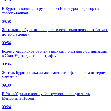
10:20
В Бурятии водитель грузовика из Китая уронил ротор на
трассу «Байкал»
09:58
Жительница Бурятии поверила в розыгрыш призов от банка и
потеряла деньги
09:54
Более 2 миллионов рублей взыскали приставы с организации
в Улан-Удэ за долги по штрафам
09:36
Житель Бурятии заказал автозапчасти в фальшивом интернет-
магазине
09:30
В Улан-Удэ наполовину благоустроили левую часть
Мемориала Победы
09:24