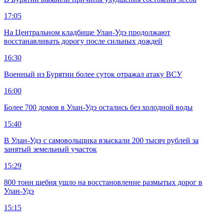
17:05
На Центральном кладбище Улан-Удэ продолжают
восстанавливать дорогу после сильных дождей
16:30
Военный из Бурятии более суток отражал атаку ВСУ
16:00
Более 700 домов в Улан-Удэ остались без холодной воды
15:40
В Улан-Удэ с самовольщика взыскали 200 тысяч рублей за
занятый земельный участок
15:29
800 тонн щебня ушло на восстановление размытых дорог в
Улан-Удэ
15:15