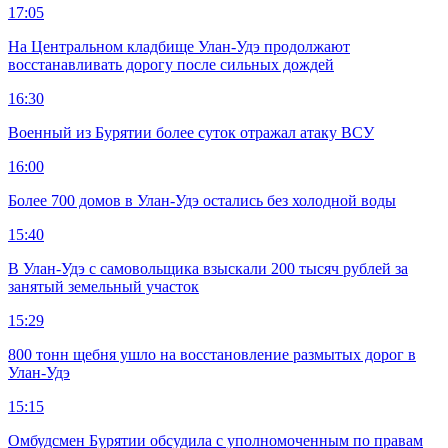
17:05
На Центральном кладбище Улан-Удэ продолжают
восстанавливать дорогу после сильных дождей
16:30
Военный из Бурятии более суток отражал атаку ВСУ
16:00
Более 700 домов в Улан-Удэ остались без холодной воды
15:40
В Улан-Удэ с самовольщика взыскали 200 тысяч рублей за
занятый земельный участок
15:29
800 тонн щебня ушло на восстановление размытых дорог в
Улан-Удэ
15:15
Омбудсмен Бурятии обсудила с уполномоченным по правам