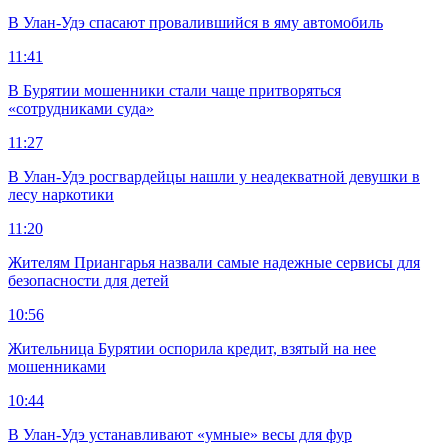
В Улан-Удэ спасают провалившийся в яму автомобиль
11:41
В Бурятии мошенники стали чаще притворяться
«сотрудниками суда»
11:27
В Улан-Удэ росгвардейцы нашли у неадекватной девушки в
лесу наркотики
11:20
Жителям Приангарья назвали самые надежные сервисы для
безопасности для детей
10:56
Жительница Бурятии оспорила кредит, взятый на нее
мошенниками
10:44
В Улан-Удэ устанавливают «умные» весы для фур