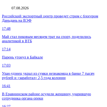
07.08.2026
Российский экспортный центр проведет стрим с блогером
Даньдань на ВЭФ
17:48
Май стал пиковым месяцем трат на спорт, поделились
аналитикой в ВТБ
17:14
Парень утонул в Байкале
17:03
Улан-удэнец украл из сумки незнакомца в банке 7 тысяч
рублей и «заработал» 2,5 года колонии
16:41
В Еравнинском районе осудили женщину, ударившую
сотрудника органа опеки
16:27