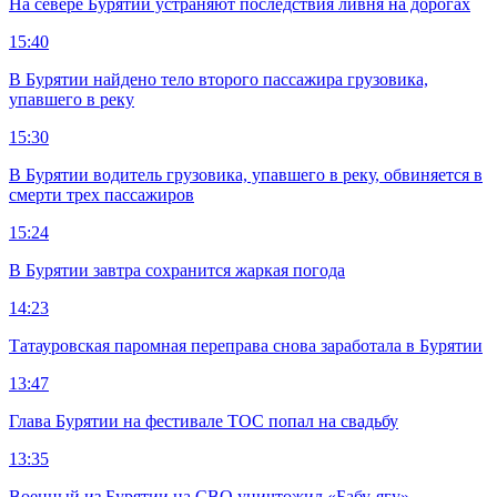
На севере Бурятии устраняют последствия ливня на дорогах
15:40
В Бурятии найдено тело второго пассажира грузовика,
упавшего в реку
15:30
В Бурятии водитель грузовика, упавшего в реку, обвиняется в
смерти трех пассажиров
15:24
В Бурятии завтра сохранится жаркая погода
14:23
Татауровская паромная переправа снова заработала в Бурятии
13:47
Глава Бурятии на фестивале ТОС попал на свадьбу
13:35
Военный из Бурятии на СВО уничтожил «Бабу-ягу»