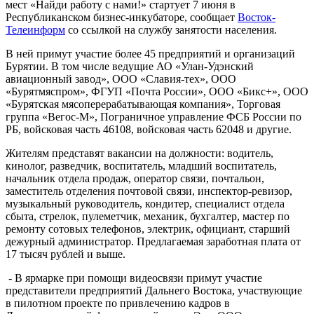
мест «Найди работу с нами!» стартует 7 июня в
Республиканском бизнес-инкубаторе, сообщает
Восток-
Телеинформ
со ссылкой на службу занятости населения.
В ней примут участие более 45 предприятий и организаций
Бурятии. В том числе ведущие АО «Улан-Удэнский
авиационный завод», ООО «Славия-тех», ООО
«Бурятмяспром», ФГУП «Почта России», ООО «Бикс+», ООО
«Бурятская мясоперерабатывающая компания», Торговая
группа «Вегос-М», Пограничное управление ФСБ России по
РБ, войсковая часть 46108, войсковая часть 62048 и другие.
Жителям представят вакансии на должности: водитель,
кинолог, разведчик, воспитатель, младший воспитатель,
начальник отдела продаж, оператор связи, почтальон,
заместитель отделения почтовой связи, инспектор-ревизор,
музыкальный руководитель, кондитер, специалист отдела
сбыта, стрелок, пулеметчик, механик, бухгалтер, мастер по
ремонту сотовых телефонов, электрик, официант, старший
дежурный администратор. Предлагаемая заработная плата от
17 тысяч рублей и выше.
- В ярмарке при помощи видеосвязи примут участие
представители предприятий Дальнего Востока, участвующие
в пилотном проекте по привлечению кадров в