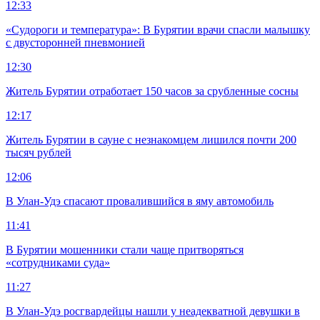
12:33
«Судороги и температура»: В Бурятии врачи спасли малышку
с двусторонней пневмонией
12:30
Житель Бурятии отработает 150 часов за срубленные сосны
12:17
Житель Бурятии в сауне с незнакомцем лишился почти 200
тысяч рублей
12:06
В Улан-Удэ спасают провалившийся в яму автомобиль
11:41
В Бурятии мошенники стали чаще притворяться
«сотрудниками суда»
11:27
В Улан-Удэ росгвардейцы нашли у неадекватной девушки в