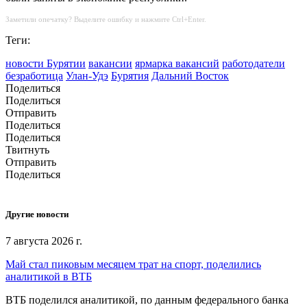
Заметили опечатку? Выделите ошибку и нажмите Ctrl+Enter.
Теги:
новости Бурятии
вакансии
ярмарка вакансий
работодатели
безработица
Улан-Удэ
Бурятия
Дальний Восток
Поделиться
Поделиться
Отправить
Поделиться
Поделиться
Твитнуть
Отправить
Поделиться
Другие новости
7 августа 2026 г.
Май стал пиковым месяцем трат на спорт, поделились
аналитикой в ВТБ
ВТБ поделился аналитикой, по данным федерального банка