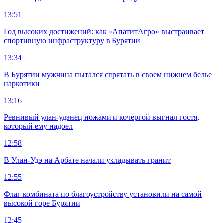
13:51
Год высоких достижений: как «АпатитАгро» выстраивает
спортивную инфраструктуру в Бурятии
13:34
В Бурятии мужчина пытался спрятать в своем нижнем белье
наркотики
13:16
Ревнивый улан-удэнец ножами и кочергой выгнал гостя,
который ему надоел
12:58
В Улан-Удэ на Арбате начали укладывать гранит
12:55
Флаг комбината по благоустройству установили на самой
высокой горе Бурятии
12:45