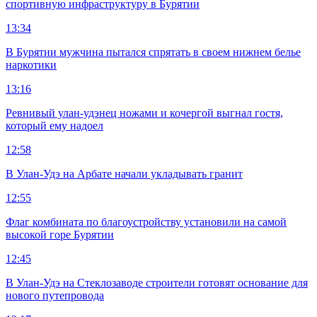
спортивную инфраструктуру в Бурятии
13:34
В Бурятии мужчина пытался спрятать в своем нижнем белье
наркотики
13:16
Ревнивый улан-удэнец ножами и кочергой выгнал гостя,
который ему надоел
12:58
В Улан-Удэ на Арбате начали укладывать гранит
12:55
Флаг комбината по благоустройству установили на самой
высокой горе Бурятии
12:45
В Улан-Удэ на Стеклозаводе строители готовят основание для
нового путепровода