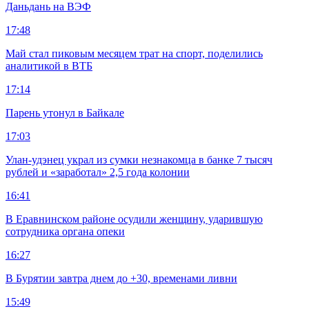
Даньдань на ВЭФ
17:48
Май стал пиковым месяцем трат на спорт, поделились
аналитикой в ВТБ
17:14
Парень утонул в Байкале
17:03
Улан-удэнец украл из сумки незнакомца в банке 7 тысяч
рублей и «заработал» 2,5 года колонии
16:41
В Еравнинском районе осудили женщину, ударившую
сотрудника органа опеки
16:27
В Бурятии завтра днем до +30, временами ливни
15:49