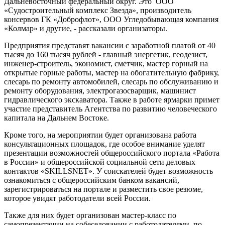
Дальневосточный федеральный округ. Это ООО
«Судостроительный комплекс Звезда», производитель
консервов ГК «Доброфлот», ООО Угледобывающая компания
«Колмар» и другие, - рассказали организаторы.
Предприятия представят вакансии с заработной платой от 40
тысяч до 160 тысяч рублей - главный энергетик, геодезист,
инженер-строитель, экономист, сметчик, мастер горный на
открытые горные работы, мастер на обогатительную фабрику,
слесарь по ремонту автомобилей, слесарь по обслуживанию и
ремонту оборудования, электрогазосварщик, машинист
гидравлического экскаватора. Также в работе ярмарки примет
участие представитель Агентства по развитию человеческого
капитала на Дальнем Востоке.
Кроме того, на мероприятии будет организована работа
консультационных площадок, где особое внимание уделят
презентации возможностей общероссийского портала «Работа
в России» и общероссийской социальной сети деловых
контактов «SKILLSNET». У соискателей будет возможность
ознакомиться с общероссийским банком вакансий,
зарегистрироваться на портале и разместить свое резюме,
которое увидят работодатели всей России.
Также для них будет организован мастер-класс по
самопрезентации на собеседовании с работодателями, по