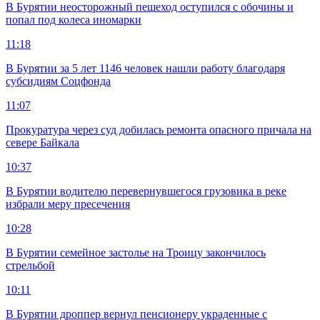
В Бурятии неосторожный пешеход оступился с обочины и
попал под колеса иномарки
11:18
В Бурятии за 5 лет 1146 человек нашли работу благодаря
субсидиям Соцфонда
11:07
Прокуратура через суд добилась ремонта опасного причала на
севере Байкала
10:37
В Бурятии водителю перевернувшегося грузовика в реке
избрали меру пресечения
10:28
В Бурятии семейное застолье на Троицу закончилось
стрельбой
10:11
В Бурятии дроппер вернул пенсионеру украденные с