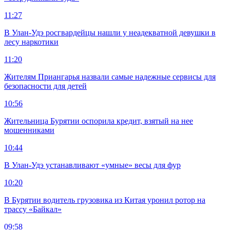
11:27
В Улан-Удэ росгвардейцы нашли у неадекватной девушки в
лесу наркотики
11:20
Жителям Приангарья назвали самые надежные сервисы для
безопасности для детей
10:56
Жительница Бурятии оспорила кредит, взятый на нее
мошенниками
10:44
В Улан-Удэ устанавливают «умные» весы для фур
10:20
В Бурятии водитель грузовика из Китая уронил ротор на
трассу «Байкал»
09:58