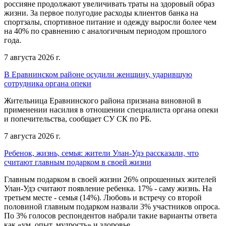
россияне продолжают увеличивать траты на здоровый образ
жизни. За первое полугодие расходы клиентов банка на
спортзалы, спортивное питание и одежду выросли более чем
на 40% по сравнению с аналогичным периодом прошлого
года.
7 августа 2026 г.
В Еравнинском районе осудили женщину, ударившую
сотрудника органа опеки
Жительница Еравнинского района признана виновной в
применении насилия в отношении специалиста органа опеки
и попечительства, сообщает СУ СК по РБ.
7 августа 2026 г.
Ребенок, жизнь, семья: жители Улан-Удэ рассказали, что
считают главным подарком в своей жизни
Главным подарком в своей жизни 26% опрошенных жителей
Улан-Удэ считают появление ребенка. 17% - саму жизнь. На
третьем месте - семья (14%). Любовь и встречу со второй
половиной главным подарком назвали 3% участников опроса.
По 3% голосов респондентов набрали такие варианты ответа
как «ум, опыт, мудрость» и здоровье.