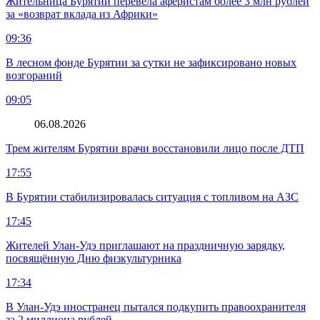
Жительница Бурятии перевела аферистам более 3 млн рублей
за «возврат вклада из Африки»
09:36
В лесном фонде Бурятии за сутки не зафиксировано новых
возгораний
09:05
06.08.2026
Трем жителям Бурятии врачи восстановили лицо после ДТП
17:55
В Бурятии стабилизировалась ситуация с топливом на АЗС
17:45
Жителей Улан-Удэ приглашают на праздничную зарядку,
посвящённую Дню физкультурника
17:34
В Улан-Удэ иностранец пытался подкупить правоохранителя
за 2 миллиона рублей