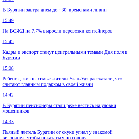
В Бурятии завтра днем до +30, временами ливни
15:49
На ВСЖД на 7,7% выросли перевозки контейнеров
15:45
Кадры и экспорт станут центральными темами Дня поля в
Бурятии
15:08
Ребенок, жизнь, семья: жители Улан-Удэ рассказали, что
считают главным подарком в своей жизни
14:42
В Бурятии пенсионеры стали реже вестись на уловки
мошенников
14:33
Пьяный житель Бурятии от скуки угнал у знакомой
велосипед, чтобы покататься по городу