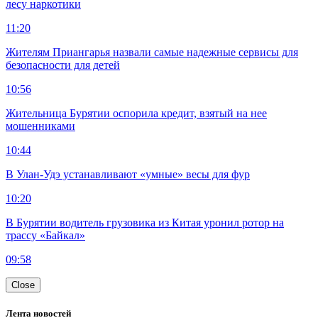
лесу наркотики
11:20
Жителям Приангарья назвали самые надежные сервисы для
безопасности для детей
10:56
Жительница Бурятии оспорила кредит, взятый на нее
мошенниками
10:44
В Улан-Удэ устанавливают «умные» весы для фур
10:20
В Бурятии водитель грузовика из Китая уронил ротор на
трассу «Байкал»
09:58
Close
Лента новостей