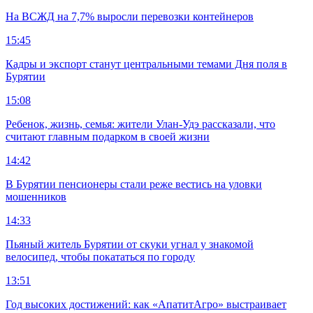
На ВСЖД на 7,7% выросли перевозки контейнеров
15:45
Кадры и экспорт станут центральными темами Дня поля в
Бурятии
15:08
Ребенок, жизнь, семья: жители Улан-Удэ рассказали, что
считают главным подарком в своей жизни
14:42
В Бурятии пенсионеры стали реже вестись на уловки
мошенников
14:33
Пьяный житель Бурятии от скуки угнал у знакомой
велосипед, чтобы покататься по городу
13:51
Год высоких достижений: как «АпатитАгро» выстраивает