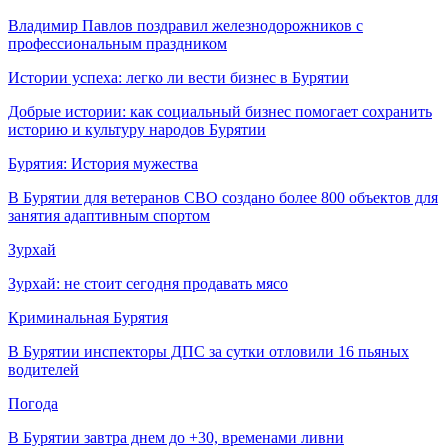
Владимир Павлов поздравил железнодорожников с
профессиональным праздником
Истории успеха: легко ли вести бизнес в Бурятии
Добрые истории: как социальный бизнес помогает сохранить
историю и культуру народов Бурятии
Бурятия: История мужества
В Бурятии для ветеранов СВО создано более 800 объектов для
занятия адаптивным спортом
Зурхай
Зурхай: не стоит сегодня продавать мясо
Криминальная Бурятия
В Бурятии инспекторы ДПС за сутки отловили 16 пьяных
водителей
Погода
В Бурятии завтра днем до +30, временами ливни