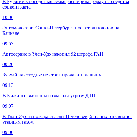
В Бурятии многодетная семья расширила ферму на средства
соцконтракта
10:06
Энтомологи из Санкт-Петербурга посчитали клопов на
Байкале
09:53
Автосервис в Улан-Удэ накопил 92 штрафа ГАИ
09:20
Зурхай на сегодня: не стоит продавать машину
09:13
В Кижинге выбоины создавали угрозу ДТП
09:07
В Улан-Удэ из пожара спасли 11 человек, 5 из них отравились
угарным газом
09:00