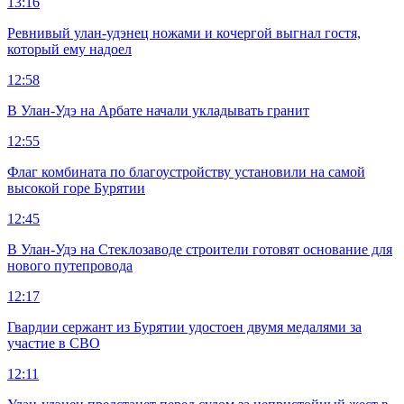
13:16
Ревнивый улан-удэнец ножами и кочергой выгнал гостя,
который ему надоел
12:58
В Улан-Удэ на Арбате начали укладывать гранит
12:55
Флаг комбината по благоустройству установили на самой
высокой горе Бурятии
12:45
В Улан-Удэ на Стеклозаводе строители готовят основание для
нового путепровода
12:17
Гвардии сержант из Бурятии удостоен двумя медалями за
участие в СВО
12:11