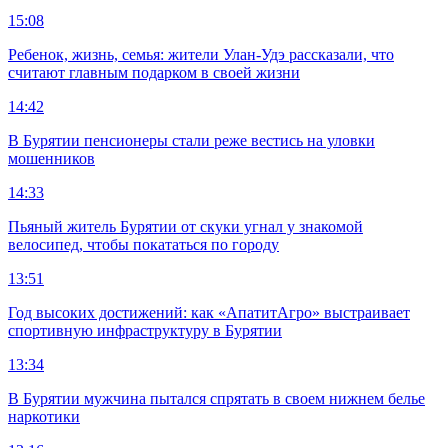
15:08
Ребенок, жизнь, семья: жители Улан-Удэ рассказали, что
считают главным подарком в своей жизни
14:42
В Бурятии пенсионеры стали реже вестись на уловки
мошенников
14:33
Пьяный житель Бурятии от скуки угнал у знакомой
велосипед, чтобы покататься по городу
13:51
Год высоких достижений: как «АпатитАгро» выстраивает
спортивную инфраструктуру в Бурятии
13:34
В Бурятии мужчина пытался спрятать в своем нижнем белье
наркотики