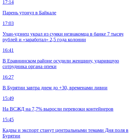
17:14
Парень утонул в Байкале
17:03
Улан-удэнец украл из сумки незнакомца в банке 7 тысяч
рублей и «заработал» 2,5 года колонии
16:41
В Еравнинском районе осудили женщину, ударившую
сотрудника органа опеки
16:27
В Бурятии завтра днем до +30, временами ливни
15:49
На ВСЖД на 7,7% выросли перевозки контейнеров
15:45
Кадры и экспорт станут центральными темами Дня поля в
Бурятии