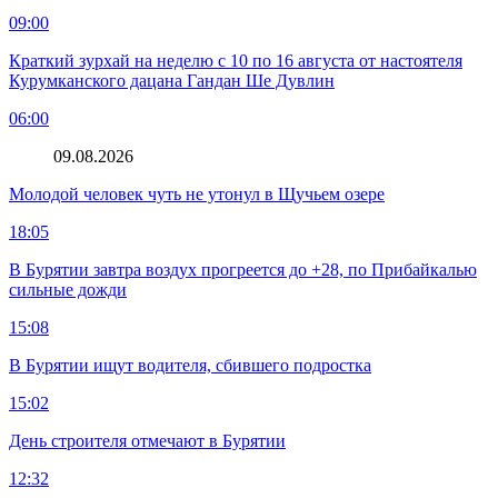
09:00
Краткий зурхай на неделю с 10 по 16 августа от настоятеля
Курумканского дацана Гандан Ше Дувлин
06:00
09.08.2026
Молодой человек чуть не утонул в Щучьем озере
18:05
В Бурятии завтра воздух прогреется до +28, по Прибайкалью
сильные дожди
15:08
В Бурятии ищут водителя, сбившего подростка
15:02
День строителя отмечают в Бурятии
12:32