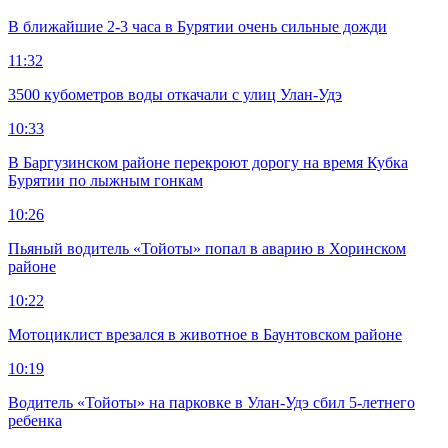
В ближайшие 2-3 часа в Бурятии очень сильные дожди
11:32
3500 кубометров воды откачали с улиц Улан-Удэ
10:33
В Баргузинском районе перекроют дорогу на время Кубка
Бурятии по лыжным гонкам
10:26
Пьяный водитель «Тойоты» попал в аварию в Хоринском
районе
10:22
Мотоциклист врезался в животное в Баунтовском районе
10:19
Водитель «Тойоты» на парковке в Улан-Удэ сбил 5-летнего
ребенка