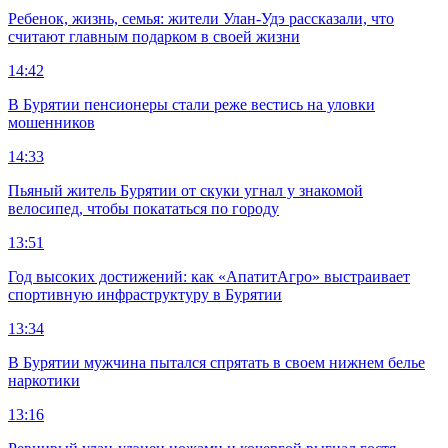
Ребенок, жизнь, семья: жители Улан-Удэ рассказали, что
считают главным подарком в своей жизни
14:42
В Бурятии пенсионеры стали реже вестись на уловки
мошенников
14:33
Пьяный житель Бурятии от скуки угнал у знакомой
велосипед, чтобы покататься по городу
13:51
Год высоких достижений: как «АпатитАгро» выстраивает
спортивную инфраструктуру в Бурятии
13:34
В Бурятии мужчина пытался спрятать в своем нижнем белье
наркотики
13:16