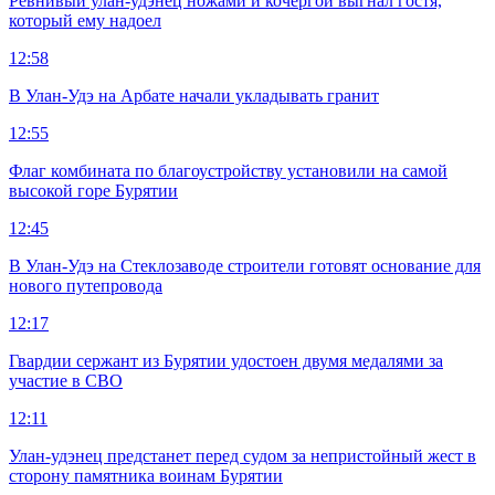
Ревнивый улан-удэнец ножами и кочергой выгнал гостя,
который ему надоел
12:58
В Улан-Удэ на Арбате начали укладывать гранит
12:55
Флаг комбината по благоустройству установили на самой
высокой горе Бурятии
12:45
В Улан-Удэ на Стеклозаводе строители готовят основание для
нового путепровода
12:17
Гвардии сержант из Бурятии удостоен двумя медалями за
участие в СВО
12:11
Улан-удэнец предстанет перед судом за непристойный жест в
сторону памятника воинам Бурятии