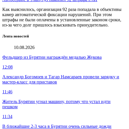
Как выяснилось, организация 92 раза попадала в объективы
камер автоматической фиксации нарушений. При этом
штрафы не были оплачены в установленные законом сроки,
из-за чего долг пришлось взыскивать принудительно.
Лента новостей
10.08.2026
Фельдшер из Бурятии награждён медалью Жукова
12:08
Александр Богомоев и Тагар Намсараев провели зарядку и
мастер-класс для приставов
11:46
Житель Бурятии угнал машину, потому что устал идти
пешком
11:34
В ближайшие 2-3 часа в Бурятии очень сильные дожди