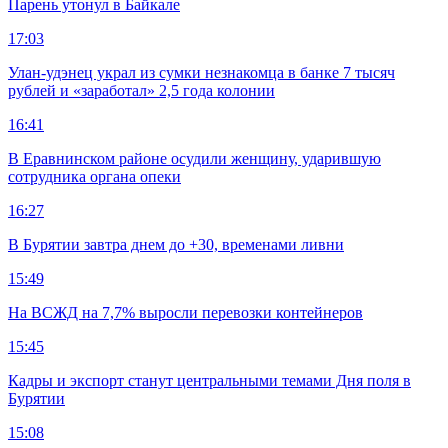
Парень утонул в Байкале
17:03
Улан-удэнец украл из сумки незнакомца в банке 7 тысяч
рублей и «заработал» 2,5 года колонии
16:41
В Еравнинском районе осудили женщину, ударившую
сотрудника органа опеки
16:27
В Бурятии завтра днем до +30, временами ливни
15:49
На ВСЖД на 7,7% выросли перевозки контейнеров
15:45
Кадры и экспорт станут центральными темами Дня поля в
Бурятии
15:08