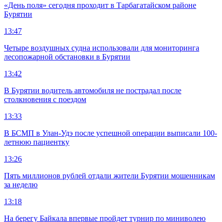
«День поля» сегодня проходит в Тарбагатайском районе
Бурятии
13:47
Четыре воздушных судна использовали для мониторинга
лесопожарной обстановки в Бурятии
13:42
В Бурятии водитель автомобиля не пострадал после
столкновения с поездом
13:33
В БСМП в Улан-Удэ после успешной операции выписали 100-
летнюю пациентку
13:26
Пять миллионов рублей отдали жители Бурятии мошенникам
за неделю
13:18
На берегу Байкала впервые пройдет турнир по миниволею