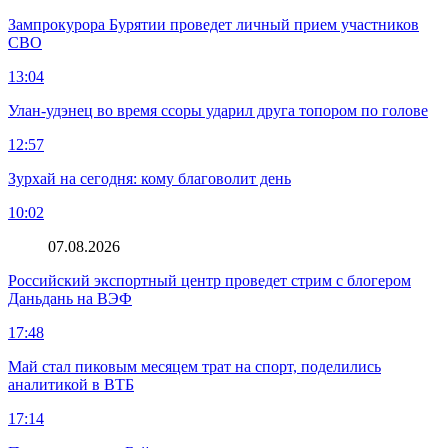
Зампрокурора Бурятии проведет личный прием участников
СВО
13:04
Улан-удэнец во время ссоры ударил друга топором по голове
12:57
Зурхай на сегодня: кому благоволит день
10:02
07.08.2026
Российский экспортный центр проведет стрим с блогером
Даньдань на ВЭФ
17:48
Май стал пиковым месяцем трат на спорт, поделились
аналитикой в ВТБ
17:14