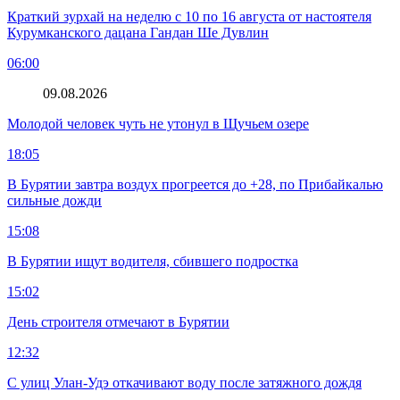
Краткий зурхай на неделю с 10 по 16 августа от настоятеля
Курумканского дацана Гандан Ше Дувлин
06:00
09.08.2026
Молодой человек чуть не утонул в Щучьем озере
18:05
В Бурятии завтра воздух прогреется до +28, по Прибайкалью
сильные дожди
15:08
В Бурятии ищут водителя, сбившего подростка
15:02
День строителя отмечают в Бурятии
12:32
С улиц Улан-Удэ откачивают воду после затяжного дождя