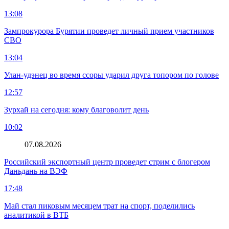
13:08
Зампрокурора Бурятии проведет личный прием участников
СВО
13:04
Улан-удэнец во время ссоры ударил друга топором по голове
12:57
Зурхай на сегодня: кому благоволит день
10:02
07.08.2026
Российский экспортный центр проведет стрим с блогером
Даньдань на ВЭФ
17:48
Май стал пиковым месяцем трат на спорт, поделились
аналитикой в ВТБ