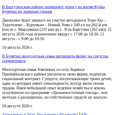
В Баргузинском районе перекроют дорогу на время Кубка
Бурятии по лыжным гонкам
Движение будет закрыто на участке автодороги Улан-Удэ –
Турунтаево – Курумкан – Новый Уоян с 249-го по 262-й км
(после с. Максимиха (231 км) до с. Усть-Баргузин (262 км)). 11
августа 2026 года ограничение введут с 17:00 до 18:30, 12
августа - с 9:00 до 10:30.
10 августа 2026 г.
В Бурятии многодетная семья расширила ферму на средства
соцконтракта
Многодетная семья Хмелевых из села Зырянск
Прибайкальского района увеличила свою ферму, подписав
социальный контракт. Супруги, воспитывающие троих детей,
один из которых имеет инвалидность, всегда жили своим
трудом. Имея небольшой опыт ведения хозяйства и землю,
полученную по программе «Дальневосточный гектар», они
мечтали о расширении, но собственных средств не хватало.
10 августа 2026 г.
Автосервис в Улан-Удэ накопил 92 штрафа ГАИ