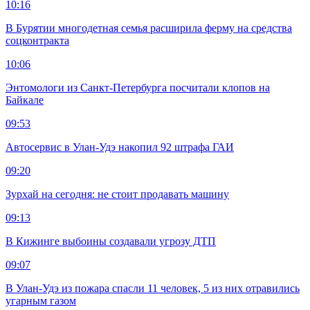
10:16
В Бурятии многодетная семья расширила ферму на средства
соцконтракта
10:06
Энтомологи из Санкт-Петербурга посчитали клопов на
Байкале
09:53
Автосервис в Улан-Удэ накопил 92 штрафа ГАИ
09:20
Зурхай на сегодня: не стоит продавать машину
09:13
В Кижинге выбоины создавали угрозу ДТП
09:07
В Улан-Удэ из пожара спасли 11 человек, 5 из них отравились
угарным газом