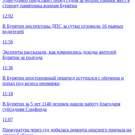
Улан-удэнец предстанет перед судом за непристойный жест в
сторону памятника воинам Бурятии
12:02
В Бурятии инспекторы ДПС за сутки отловили 16 пьяных
водителей
11:56
Эксперты рассказали, как изменились доходы жителей
Бурятии за полгода
11:36
В Бурятии неосторожный пешеход оступился с обочины и
попал под колеса иномарки
11:18
В Бурятии за 5 лет 1146 человек нашли работу благодаря
субсидиям Соцфонда
11:07
Прокуратура через суд добилась ремонта опасного причала на