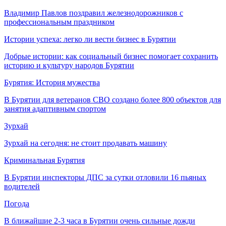
Владимир Павлов поздравил железнодорожников с
профессиональным праздником
Истории успеха: легко ли вести бизнес в Бурятии
Добрые истории: как социальный бизнес помогает сохранить
историю и культуру народов Бурятии
Бурятия: История мужества
В Бурятии для ветеранов СВО создано более 800 объектов для
занятия адаптивным спортом
Зурхай
Зурхай на сегодня: не стоит продавать машину
Криминальная Бурятия
В Бурятии инспекторы ДПС за сутки отловили 16 пьяных
водителей
Погода
В ближайшие 2-3 часа в Бурятии очень сильные дожди