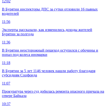
12:02
В Бурятии инспекторы ДПС за сутки отловили 16 пьяных
водителей
11:56
Эксперты рассказали, как изменились доходы жителей
Бурятии за полгода
11:36
В Бурятии неосторожный пешеход оступился с обочины и
попал под колеса иномарки
11:18
В Бурятии за 5 лет 1146 человек нашли работу благодаря
субсидиям Соцфонда
11:07
Прокуратура через суд добилась ремонта опасного причала на
севере Байкала
10:37