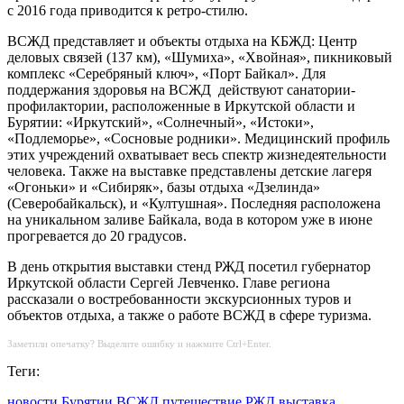
с 2016 года приводится к ретро-стилю.
ВСЖД представляет и объекты отдыха на КБЖД: Центр
деловых связей (137 км), «Шумиха», «Хвойная», пикниковый
комплекс «Серебряный ключ», «Порт Байкал». Для
поддержания здоровья на ВСЖД действуют санатории-
профилактории, расположенные в Иркутской области и
Бурятии: «Иркутский», «Солнечный», «Истоки»,
«Подлеморье», «Сосновые родники». Медицинский профиль
этих учреждений охватывает весь спектр жизнедеятельности
человека. Также на выставке представлены детские лагеря
«Огоньки» и «Сибиряк», базы отдыха «Дзелинда»
(Северобайкальск), и «Култушная». Последняя расположена
на уникальном заливе Байкала, вода в котором уже в июне
прогревается до 20 градусов.
В день открытия выставки стенд РЖД посетил губернатор
Иркутской области Сергей Левченко. Главе региона
рассказали о востребованности экскурсионных туров и
объектов отдыха, а также о работе ВСЖД в сфере туризма.
Заметили опечатку? Выделите ошибку и нажмите Ctrl+Enter.
Теги:
новости Бурятии
ВСЖД
путешествие
РЖД
выставка