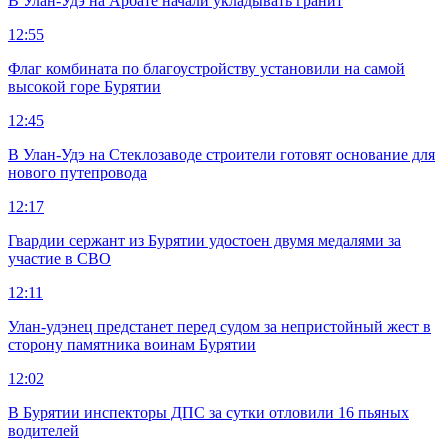
В Улан-Удэ на Арбате начали укладывать гранит
12:55
Флаг комбината по благоустройству установили на самой
высокой горе Бурятии
12:45
В Улан-Удэ на Стеклозаводе строители готовят основание для
нового путепровода
12:17
Гвардии сержант из Бурятии удостоен двумя медалями за
участие в СВО
12:11
Улан-удэнец предстанет перед судом за непристойный жест в
сторону памятника воинам Бурятии
12:02
В Бурятии инспекторы ДПС за сутки отловили 16 пьяных
водителей