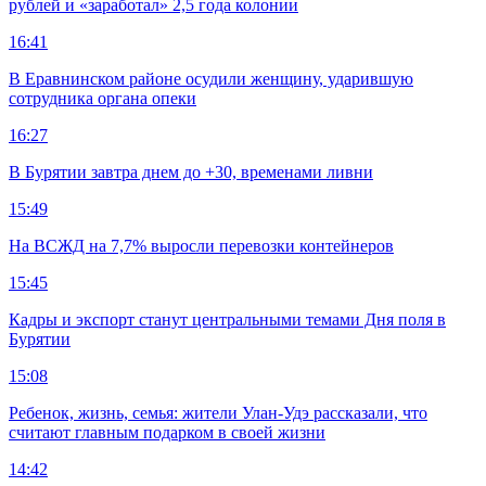
рублей и «заработал» 2,5 года колонии
16:41
В Еравнинском районе осудили женщину, ударившую
сотрудника органа опеки
16:27
В Бурятии завтра днем до +30, временами ливни
15:49
На ВСЖД на 7,7% выросли перевозки контейнеров
15:45
Кадры и экспорт станут центральными темами Дня поля в
Бурятии
15:08
Ребенок, жизнь, семья: жители Улан-Удэ рассказали, что
считают главным подарком в своей жизни
14:42