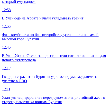
который ему надоел
12:58
В Улан-Удэ на Арбате начали укладывать гранит
12:55
Флаг комбината по благоустройству установили на самой
высокой горе Бурятии
12:45
В Улан-Удэ на Стеклозаводе строители готовят основание для
нового путепровода
12:17
Гвардии сержант из Бурятии удостоен двумя медалями за
участие в СВО
12:11
Улан-удэнец предстанет перед судом за непристойный жест в
сторону памятника воинам Бурятии