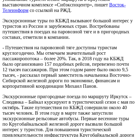
выставочном комплексе «Сибэкспоцентр», пишет
Восток-
Телеинформ
со ссылкой на РЖД.
Экскурсионные туры по КБЖД вызывают большой интерес у
туристов из России и зарубежных стран. Востребованы
путешествия в поездах на паровозной тяге и в пригородных
составах, отметили в компании.
- Путешествия на паровозной тяге доступны туристам
круглогодично. Мы отмечаем значительный рост
пассажиропотока – более 20%. Так, в 2018 году на КБЖД
было организовано 157 подобных рейсов, перевезено почти
12 тысяч пассажиров. При этом годом ранее было около 9,5
тысяч, - рассказал первый заместитель начальника Восточно-
Сибирской железной дороги по экономике, финансам и
корпоративной координации Михаил Панов.
Экскурсионные пригородные поезда по маршруту Иркутск –
Слюдянка – Байкал курсируют в туристический сезон с мая по
октябрь. Такие путешествия по КБЖД совершили около 40
тысяч человек. В этом году в марте также запустили
экскурсионные рельсовые автобусы. Первые весенние туры
по Кругобайкальской железной дороге вызвали большой
интерес у туристов. Для повышения туристической
привлекательности инфраструктура Кругобайкальской дороги