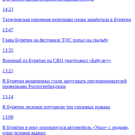
14:23
Татауровская паромная переправа снова заработала в Бурятии
13:47
Глава Бурятии на фестивале ТОС попал на свадьбу
13:35
Военный из Бурятии на СВО уничтожил «Бабу-ягу»
13:21
В Бурятии мошенники стали запугивать предпринимателей
проверками Роспотребнадзора
13:14
В Бурятии лесники потушили три грозовых пожара
13:09
В Бурятии в реку опрокинулся автомобиль «Урал» с людьми,
один человек выжил