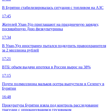
В Бурятии стабилизировалась ситуация с топливом на АЗС
17:45
Жителей Улан-Удэ приглашают на праздничную зарядку,
посвящённую Дню физкультурника
17:34
В Улан-Удэ иностранец пытался подкупить правоохранителя
за 2 миллиона рублей
17:21
ВТБ: объем выдачи ипотеки в России вырос на 38%
17:15
Почти полмиллиона мальков осетра выпустили в Селенгу в
Бурятии
16:48
Прокуратура Бурятии взяла под контроль расследование
трагедии с опрокинувшимся грузовиком