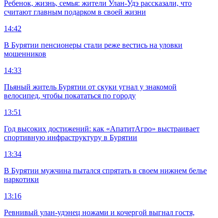
Ребенок, жизнь, семья: жители Улан-Удэ рассказали, что
считают главным подарком в своей жизни
14:42
В Бурятии пенсионеры стали реже вестись на уловки
мошенников
14:33
Пьяный житель Бурятии от скуки угнал у знакомой
велосипед, чтобы покататься по городу
13:51
Год высоких достижений: как «АпатитАгро» выстраивает
спортивную инфраструктуру в Бурятии
13:34
В Бурятии мужчина пытался спрятать в своем нижнем белье
наркотики
13:16
Ревнивый улан-удэнец ножами и кочергой выгнал гостя,