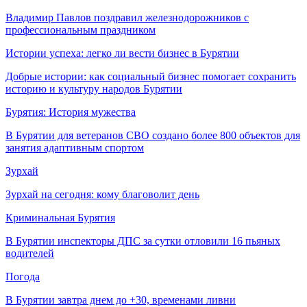
Владимир Павлов поздравил железнодорожников с
профессиональным праздником
Истории успеха: легко ли вести бизнес в Бурятии
Добрые истории: как социальный бизнес помогает сохранить
историю и культуру народов Бурятии
Бурятия: История мужества
В Бурятии для ветеранов СВО создано более 800 объектов для
занятия адаптивным спортом
Зурхай
Зурхай на сегодня: кому благоволит день
Криминальная Бурятия
В Бурятии инспекторы ДПС за сутки отловили 16 пьяных
водителей
Погода
В Бурятии завтра днем до +30, временами ливни