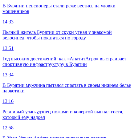
В Бурятии пенсионеры стали реже вестись на уловки
мошенников
14:33
Пьяный житель Бурятии от скуки угнал у знакомой
велосипед, чтобы покататься по городу
13:51
Год высоких достижений: как «АпатитАгро» выстраивает
спортивную инфраструктуру в Бурятии
13:34
В Бурятии мужчина пытался спрятать в своем нижнем белье
наркотики
13:16
Ревнивый улан-удэнец ножами и кочергой выгнал гостя,
который ему надоел
12:58