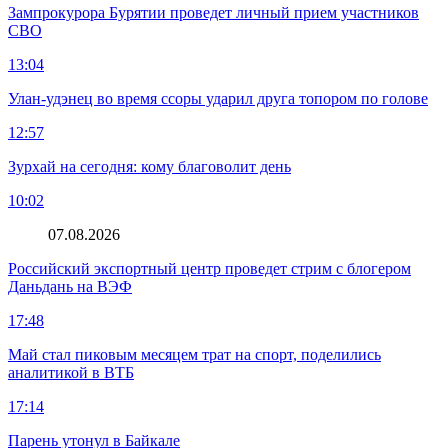
Зампрокурора Бурятии проведет личный прием участников
СВО
13:04
Улан-удэнец во время ссоры ударил друга топором по голове
12:57
Зурхай на сегодня: кому благоволит день
10:02
07.08.2026
Российский экспортный центр проведет стрим с блогером
Даньдань на ВЭФ
17:48
Май стал пиковым месяцем трат на спорт, поделились
аналитикой в ВТБ
17:14
Парень утонул в Байкале