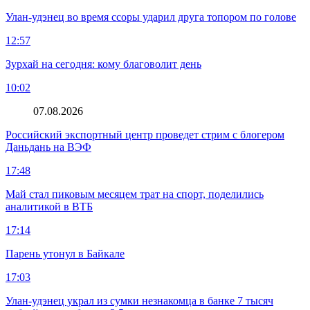
Улан-удэнец во время ссоры ударил друга топором по голове
12:57
Зурхай на сегодня: кому благоволит день
10:02
07.08.2026
Российский экспортный центр проведет стрим с блогером
Даньдань на ВЭФ
17:48
Май стал пиковым месяцем трат на спорт, поделились
аналитикой в ВТБ
17:14
Парень утонул в Байкале
17:03
Улан-удэнец украл из сумки незнакомца в банке 7 тысяч