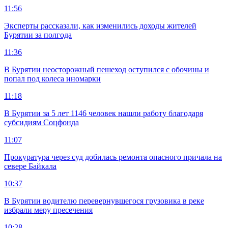
11:56
Эксперты рассказали, как изменились доходы жителей
Бурятии за полгода
11:36
В Бурятии неосторожный пешеход оступился с обочины и
попал под колеса иномарки
11:18
В Бурятии за 5 лет 1146 человек нашли работу благодаря
субсидиям Соцфонда
11:07
Прокуратура через суд добилась ремонта опасного причала на
севере Байкала
10:37
В Бурятии водителю перевернувшегося грузовика в реке
избрали меру пресечения
10:28