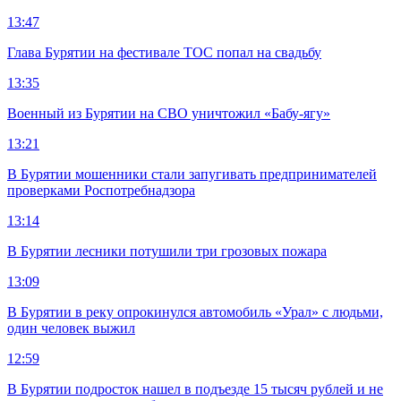
13:47
Глава Бурятии на фестивале ТОС попал на свадьбу
13:35
Военный из Бурятии на СВО уничтожил «Бабу-ягу»
13:21
В Бурятии мошенники стали запугивать предпринимателей
проверками Роспотребнадзора
13:14
В Бурятии лесники потушили три грозовых пожара
13:09
В Бурятии в реку опрокинулся автомобиль «Урал» с людьми,
один человек выжил
12:59
В Бурятии подросток нашел в подъезде 15 тысяч рублей и не