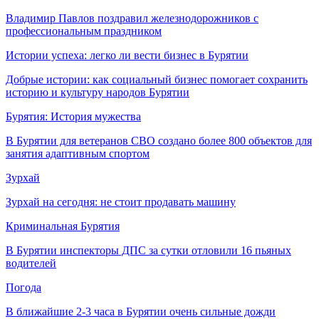
Владимир Павлов поздравил железнодорожников с
профессиональным праздником
Истории успеха: легко ли вести бизнес в Бурятии
Добрые истории: как социальный бизнес помогает сохранить
историю и культуру народов Бурятии
Бурятия: История мужества
В Бурятии для ветеранов СВО создано более 800 объектов для
занятия адаптивным спортом
Зурхай
Зурхай на сегодня: не стоит продавать машину
Криминальная Бурятия
В Бурятии инспекторы ДПС за сутки отловили 16 пьяных
водителей
Погода
В ближайшие 2-3 часа в Бурятии очень сильные дожди