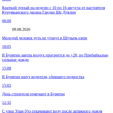
Краткий зурхай на неделю с 10 по 16 августа от настоятеля
Курумканского дацана Гандан Ше Дувлин
06:00
09.08.2026
Молодой человек чуть не утонул в Щучьем озере
18:05
В Бурятии завтра воздух прогреется до +28, по Прибайкалью
сильные дожди
15:08
В Бурятии ищут водителя, сбившего подростка
15:02
День строителя отмечают в Бурятии
12:32
С улиц Улан-Удэ откачивают воду после затяжного дождя