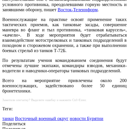
условного противника, преодолевшими горную местность и
занявшими оборону, пишет
Восток-Телеинформ
.
Военнослужащие на практике освоят применение таких
тактических приемов, как танковые засады, совершение
маневра во фланг и тыл противника, «танковая карусель»,
«качели». В ходе мероприятия будет отрабатываться
взаимодействие мотострелковых и танковых подразделений в
походном и сторожевом охранении, а также при выполнении
боевых стрельб из танков Т-72Б.
По результатам учения командованием соединения будут
отмечены лучшие экипажи, командиры взводов, механики-
водители и наводчики-операторы танковых подразделений.
Всего на мероприятие привлечены около 200
военнослужащих, задействовано более 50 единиц
бронетехники.
Заметили опечатку? Выделите ошибку и нажмите Ctrl+Enter.
Теги:
танки
Восточный военный округ
новости Бурятии
Поделиться
Поделиться