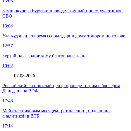
13:08
Зампрокурора Бурятии проведет личный прием участников
СВО
13:04
Улан-удэнец во время ссоры ударил друга топором по голове
12:57
Зурхай на сегодня: кому благоволит день
10:02
07.08.2026
Российский экспортный центр проведет стрим с блогером
Даньдань на ВЭФ
17:48
Май стал пиковым месяцем трат на спорт, поделились
аналитикой в ВТБ
17:14