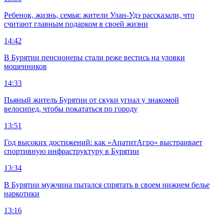
Ребенок, жизнь, семья: жители Улан-Удэ рассказали, что
считают главным подарком в своей жизни
14:42
В Бурятии пенсионеры стали реже вестись на уловки
мошенников
14:33
Пьяный житель Бурятии от скуки угнал у знакомой
велосипед, чтобы покататься по городу
13:51
Год высоких достижений: как «АпатитАгро» выстраивает
спортивную инфраструктуру в Бурятии
13:34
В Бурятии мужчина пытался спрятать в своем нижнем белье
наркотики
13:16