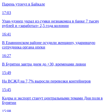
Парень утонул в Байкале
17:03
Улан-удэнец украл из сумки незнакомца в банке 7 тысяч
рублей и «заработал» 2,5 года колонии
16:41
В Еравнинском районе осудили женщину, ударившую
сотрудника органа опеки
16:27
В Бурятии завтра днем до +30, временами ливни
15:49
На ВСЖД на 7,7% выросли перевозки контейнеров
15:45
Кадры и экспорт станут центральными темами Дня поля в
Бурятии
15:08