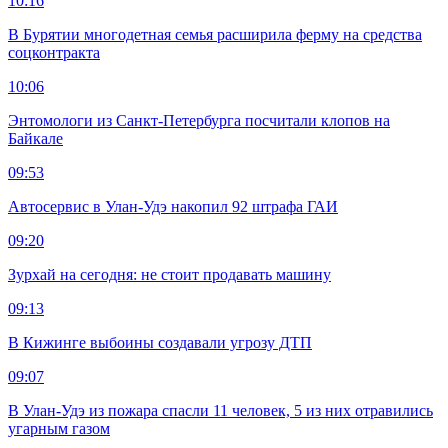
10:16
В Бурятии многодетная семья расширила ферму на средства
соцконтракта
10:06
Энтомологи из Санкт-Петербурга посчитали клопов на
Байкале
09:53
Автосервис в Улан-Удэ накопил 92 штрафа ГАИ
09:20
Зурхай на сегодня: не стоит продавать машину
09:13
В Кижинге выбоины создавали угрозу ДТП
09:07
В Улан-Удэ из пожара спасли 11 человек, 5 из них отравились
угарным газом