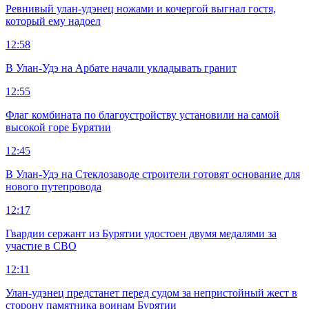
Ревнивый улан-удэнец ножами и кочергой выгнал гостя,
который ему надоел
12:58
В Улан-Удэ на Арбате начали укладывать гранит
12:55
Флаг комбината по благоустройству установили на самой
высокой горе Бурятии
12:45
В Улан-Удэ на Стеклозаводе строители готовят основание для
нового путепровода
12:17
Гвардии сержант из Бурятии удостоен двумя медалями за
участие в СВО
12:11
Улан-удэнец предстанет перед судом за непристойный жест в
сторону памятника воинам Бурятии