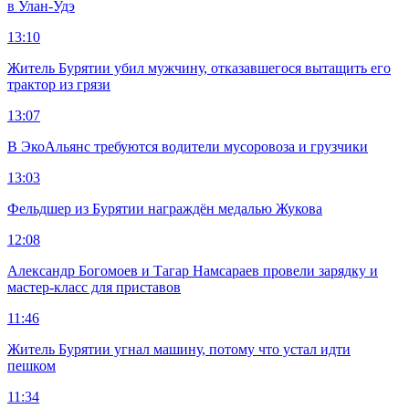
в Улан-Удэ
13:10
Житель Бурятии убил мужчину, отказавшегося вытащить его
трактор из грязи
13:07
В ЭкоАльянс требуются водители мусоровоза и грузчики
13:03
Фельдшер из Бурятии награждён медалью Жукова
12:08
Александр Богомоев и Тагар Намсараев провели зарядку и
мастер-класс для приставов
11:46
Житель Бурятии угнал машину, потому что устал идти
пешком
11:34