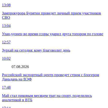
13:08
Зампрокурора Бурятии проведет личный прием участников
СВО
13:04
Улан-удэнец во время ссоры ударил друга топором по голове
12:57
Зурхай на сегодня: кому благоволит день
10:02
07.08.2026
Российский экспортный центр проведет стрим с блогером
Даньдань на ВЭФ
17:48
Май стал пиковым месяцем трат на спорт, поделились
аналитикой в ВТБ