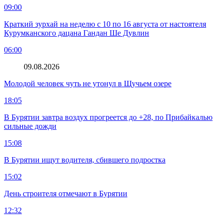
09:00
Краткий зурхай на неделю с 10 по 16 августа от настоятеля
Курумканского дацана Гандан Ше Дувлин
06:00
09.08.2026
Молодой человек чуть не утонул в Щучьем озере
18:05
В Бурятии завтра воздух прогреется до +28, по Прибайкалью
сильные дожди
15:08
В Бурятии ищут водителя, сбившего подростка
15:02
День строителя отмечают в Бурятии
12:32