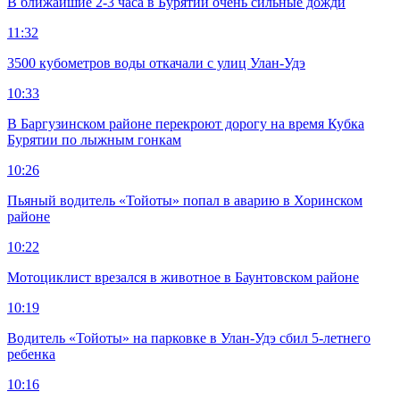
В ближайшие 2-3 часа в Бурятии очень сильные дожди
11:32
3500 кубометров воды откачали с улиц Улан-Удэ
10:33
В Баргузинском районе перекроют дорогу на время Кубка
Бурятии по лыжным гонкам
10:26
Пьяный водитель «Тойоты» попал в аварию в Хоринском
районе
10:22
Мотоциклист врезался в животное в Баунтовском районе
10:19
Водитель «Тойоты» на парковке в Улан-Удэ сбил 5-летнего
ребенка
10:16