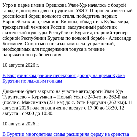
Утро в парке имени Орешкова Улан-Удэ началось с бодрой
зарядки, которую для сотрудников УФССП провел известный
российский борец вольного стиля, победитель первых
Европейских игр, чемпион Европы, обладатель Кубка мира,
трехкратный чемпион России, заслуженный работник
физической культуры Республики Бурятия, старший тренер
сборной Республики Бурятия по вольной борьбе - Александр
Богомоев. Спортсмен показал комплекс упражнений,
необходимых для поддержания тонуса в течение
напряженного рабочего дня.
10 августа 2026 г.
В Баргузинском районе перекроют дорогу на время Кубка
Бурятии по лыжным гонкам
Движение будет закрыто на участке автодороги Улан-Удэ –
Турунтаево – Курумкан – Новый Уоян с 249-го по 262-й км
(после с. Максимиха (231 км) до с. Усть-Баргузин (262 км)). 11
августа 2026 года ограничение введут с 17:00 до 18:30, 12
августа - с 9:00 до 10:30.
10 августа 2026 г.
В Бурятии многодетная семья расширила ферму на средства