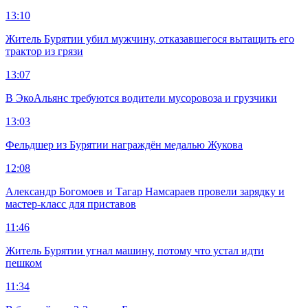
13:10
Житель Бурятии убил мужчину, отказавшегося вытащить его
трактор из грязи
13:07
В ЭкоАльянс требуются водители мусоровоза и грузчики
13:03
Фельдшер из Бурятии награждён медалью Жукова
12:08
Александр Богомоев и Тагар Намсараев провели зарядку и
мастер-класс для приставов
11:46
Житель Бурятии угнал машину, потому что устал идти
пешком
11:34