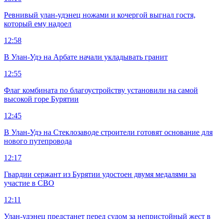
Ревнивый улан-удэнец ножами и кочергой выгнал гостя,
который ему надоел
12:58
В Улан-Удэ на Арбате начали укладывать гранит
12:55
Флаг комбината по благоустройству установили на самой
высокой горе Бурятии
12:45
В Улан-Удэ на Стеклозаводе строители готовят основание для
нового путепровода
12:17
Гвардии сержант из Бурятии удостоен двумя медалями за
участие в СВО
12:11
Улан-удэнец предстанет перед судом за непристойный жест в