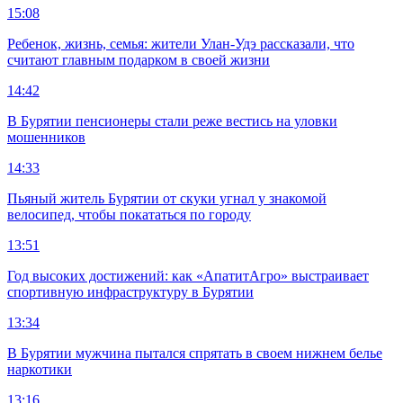
15:08
Ребенок, жизнь, семья: жители Улан-Удэ рассказали, что
считают главным подарком в своей жизни
14:42
В Бурятии пенсионеры стали реже вестись на уловки
мошенников
14:33
Пьяный житель Бурятии от скуки угнал у знакомой
велосипед, чтобы покататься по городу
13:51
Год высоких достижений: как «АпатитАгро» выстраивает
спортивную инфраструктуру в Бурятии
13:34
В Бурятии мужчина пытался спрятать в своем нижнем белье
наркотики
13:16