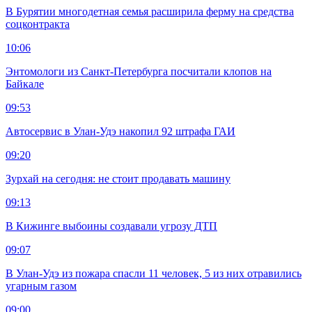
В Бурятии многодетная семья расширила ферму на средства
соцконтракта
10:06
Энтомологи из Санкт-Петербурга посчитали клопов на
Байкале
09:53
Автосервис в Улан-Удэ накопил 92 штрафа ГАИ
09:20
Зурхай на сегодня: не стоит продавать машину
09:13
В Кижинге выбоины создавали угрозу ДТП
09:07
В Улан-Удэ из пожара спасли 11 человек, 5 из них отравились
угарным газом
09:00