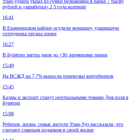
Улан-удэнец украл из сумки незнакомца в банке 7 тысяч
рублей и «заработал» 2,5 года колонии
16:41
В Еравнинском районе осудили женщину, ударившую
сотрудника органа опеки
16:27
В Бурятии завтра днем до +30, временами ливни
15:49
На ВСЖД на 7,7% выросли перевозки контейнеров
15:45
Кадры и экспорт станут центральными темами Дня поля в
Бурятии
15:08
Ребенок, жизнь, семья: жители Улан-Удэ рассказали, что
считают главным подарком в своей жизни