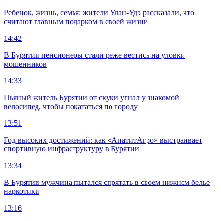
Ребенок, жизнь, семья: жители Улан-Удэ рассказали, что
считают главным подарком в своей жизни
14:42
В Бурятии пенсионеры стали реже вестись на уловки
мошенников
14:33
Пьяный житель Бурятии от скуки угнал у знакомой
велосипед, чтобы покататься по городу
13:51
Год высоких достижений: как «АпатитАгро» выстраивает
спортивную инфраструктуру в Бурятии
13:34
В Бурятии мужчина пытался спрятать в своем нижнем белье
наркотики
13:16