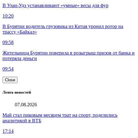
В Улан-Удэ устанавливают «умные» весы для фур
10:20
В Бурятии водитель грузовика из Китая уронил ротор на
трассу «Байкал»
09:58
Жительница Бурятии поверила в розыгрыш призов от банка и
потеряла деньги
09:54
Close
Лента новостей
07.08.2026
Май стал пиковым месяцем трат на спорт, поделились
аналитикой в ВТБ
17:14