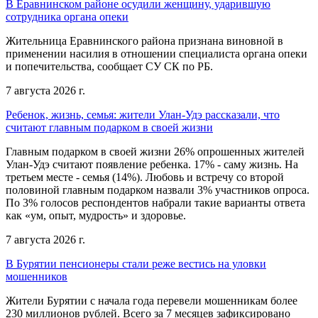
В Еравнинском районе осудили женщину, ударившую
сотрудника органа опеки
Жительница Еравнинского района признана виновной в
применении насилия в отношении специалиста органа опеки
и попечительства, сообщает СУ СК по РБ.
7 августа 2026 г.
Ребенок, жизнь, семья: жители Улан-Удэ рассказали, что
считают главным подарком в своей жизни
Главным подарком в своей жизни 26% опрошенных жителей
Улан-Удэ считают появление ребенка. 17% - саму жизнь. На
третьем месте - семья (14%). Любовь и встречу со второй
половиной главным подарком назвали 3% участников опроса.
По 3% голосов респондентов набрали такие варианты ответа
как «ум, опыт, мудрость» и здоровье.
7 августа 2026 г.
В Бурятии пенсионеры стали реже вестись на уловки
мошенников
Жители Бурятии с начала года перевели мошенникам более
230 миллионов рублей. Всего за 7 месяцев зафиксировано