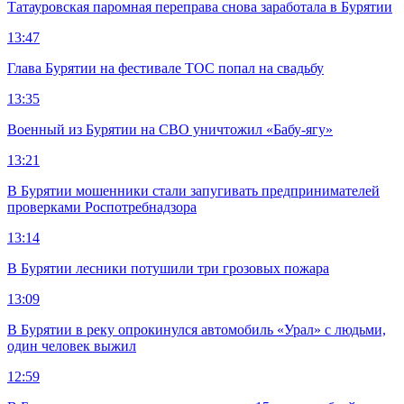
Татауровская паромная переправа снова заработала в Бурятии
13:47
Глава Бурятии на фестивале ТОС попал на свадьбу
13:35
Военный из Бурятии на СВО уничтожил «Бабу-ягу»
13:21
В Бурятии мошенники стали запугивать предпринимателей
проверками Роспотребнадзора
13:14
В Бурятии лесники потушили три грозовых пожара
13:09
В Бурятии в реку опрокинулся автомобиль «Урал» с людьми,
один человек выжил
12:59