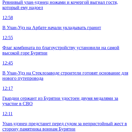
Ревнивый улан-удэнец ножами и кочергой выгнал гостя,
который ему надоел
12:58
В Улан-Удэ на Арбате начали укладывать гранит
12:55
Флаг комбината по благоустройству установили на самой
высокой горе Бурятии
12:45
В Улан-Удэ на Стеклозаводе строители готовят основание для
нового путепровода
12:17
Гвардии сержант из Бурятии удостоен двумя медалями за
участие в СВО
12:11
Улан-удэнец предстанет перед судом за непристойный жест в
сторону памятника воинам Бурятии