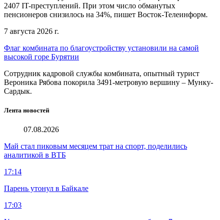
2407 IT-преступлений. При этом число обманутых
пенсионеров снизилось на 34%, пишет Восток-Телеинформ.
7 августа 2026 г.
Флаг комбината по благоустройству установили на самой
высокой горе Бурятии
Сотрудник кадровой службы комбината, опытный турист
Вероника Рябова покорила 3491-метровую вершину – Мунку-
Сардык.
Лента новостей
07.08.2026
Май стал пиковым месяцем трат на спорт, поделились
аналитикой в ВТБ
17:14
Парень утонул в Байкале
17:03