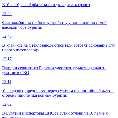
В Улан-Удэ на Арбате начали укладывать гранит
12:55
Флаг комбината по благоустройству установили на самой
высокой горе Бурятии
12:45
В Улан-Удэ на Стеклозаводе строители готовят основание для
нового путепровода
12:17
Гвардии сержант из Бурятии удостоен двумя медалями за
участие в СВО
12:11
Улан-удэнец предстанет перед судом за непристойный жест в
сторону памятника воинам Бурятии
12:02
В Бурятии инспекторы ДПС за сутки отловили 16 пьяных
водителей