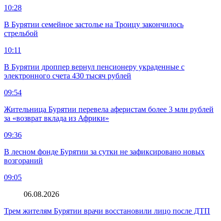
10:28
В Бурятии семейное застолье на Троицу закончилось
стрельбой
10:11
В Бурятии дроппер вернул пенсионеру украденные с
электронного счета 430 тысяч рублей
09:54
Жительница Бурятии перевела аферистам более 3 млн рублей
за «возврат вклада из Африки»
09:36
В лесном фонде Бурятии за сутки не зафиксировано новых
возгораний
09:05
06.08.2026
Трем жителям Бурятии врачи восстановили лицо после ДТП