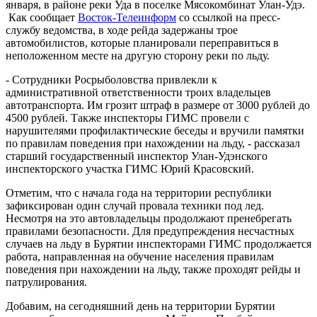
января, в районе реки Уда в поселке Мясокомбинат Улан-Удэ.
Как сообщает
Восток-Телеинформ
со ссылкой на пресс-
службу ведомства, в ходе рейда задержаны трое
автомобилистов, которые планировали переправиться в
неположенном месте на другую сторону реки по льду.
- Сотрудники Росрыболовства привлекли к
административной ответственности троих владельцев
автотранспорта. Им грозит штраф в размере от 3000 рублей до
4500 рублей. Также инспекторы ГИМС провели с
нарушителями профилактические беседы и вручили памятки
по правилам поведения при нахождении на льду, - рассказал
старший государственный инспектор Улан-Удэнского
инспекторского участка ГИМС Юрий Красовский.
Отметим, что с начала года на территории республики
зафиксирован один случай провала техники под лед.
Несмотря на это автовладельцы продолжают пренебрегать
правилами безопасности. Для предупреждения несчастных
случаев на льду в Бурятии инспекторами ГИМС продолжается
работа, направленная на обучение населения правилам
поведения при нахождении на льду, также проходят рейды и
патрулирования.
Добавим, на сегодняшний день на территории Бурятии