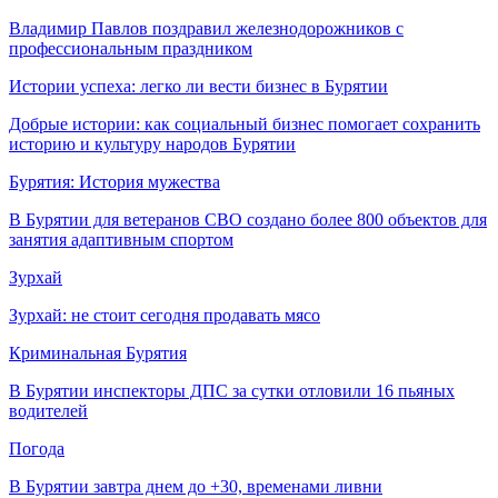
Владимир Павлов поздравил железнодорожников с
профессиональным праздником
Истории успеха: легко ли вести бизнес в Бурятии
Добрые истории: как социальный бизнес помогает сохранить
историю и культуру народов Бурятии
Бурятия: История мужества
В Бурятии для ветеранов СВО создано более 800 объектов для
занятия адаптивным спортом
Зурхай
Зурхай: не стоит сегодня продавать мясо
Криминальная Бурятия
В Бурятии инспекторы ДПС за сутки отловили 16 пьяных
водителей
Погода
В Бурятии завтра днем до +30, временами ливни