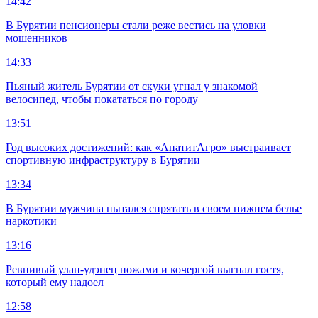
14:42
В Бурятии пенсионеры стали реже вестись на уловки
мошенников
14:33
Пьяный житель Бурятии от скуки угнал у знакомой
велосипед, чтобы покататься по городу
13:51
Год высоких достижений: как «АпатитАгро» выстраивает
спортивную инфраструктуру в Бурятии
13:34
В Бурятии мужчина пытался спрятать в своем нижнем белье
наркотики
13:16
Ревнивый улан-удэнец ножами и кочергой выгнал гостя,
который ему надоел
12:58