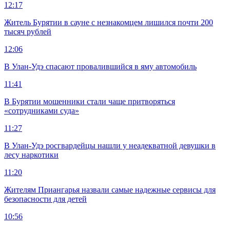
12:17
Житель Бурятии в сауне с незнакомцем лишился почти 200
тысяч рублей
12:06
В Улан-Удэ спасают провалившийся в яму автомобиль
11:41
В Бурятии мошенники стали чаще притворяться
«сотрудниками суда»
11:27
В Улан-Удэ росгвардейцы нашли у неадекватной девушки в
лесу наркотики
11:20
Жителям Приангарья назвали самые надежные сервисы для
безопасности для детей
10:56