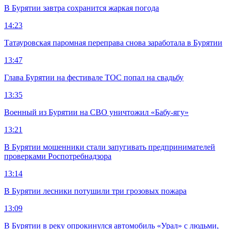
В Бурятии завтра сохранится жаркая погода
14:23
Татауровская паромная переправа снова заработала в Бурятии
13:47
Глава Бурятии на фестивале ТОС попал на свадьбу
13:35
Военный из Бурятии на СВО уничтожил «Бабу-ягу»
13:21
В Бурятии мошенники стали запугивать предпринимателей
проверками Роспотребнадзора
13:14
В Бурятии лесники потушили три грозовых пожара
13:09
В Бурятии в реку опрокинулся автомобиль «Урал» с людьми,