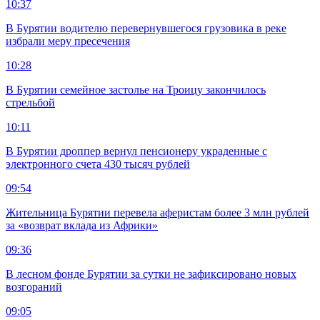
10:37
В Бурятии водителю перевернувшегося грузовика в реке
избрали меру пресечения
10:28
В Бурятии семейное застолье на Троицу закончилось
стрельбой
10:11
В Бурятии дроппер вернул пенсионеру украденные с
электронного счета 430 тысяч рублей
09:54
Жительница Бурятии перевела аферистам более 3 млн рублей
за «возврат вклада из Африки»
09:36
В лесном фонде Бурятии за сутки не зафиксировано новых
возгораний
09:05