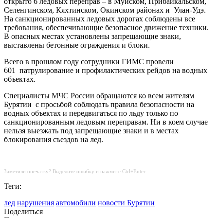
открыто 6 ледовых переправ – в Муйском, Прибайкальском,
Селенгинском, Кяхтинском, Окинском районах и
Улан-Удэ.
На санкционированных ледовых дорогах соблюдены все
требования, обеспечивающие безопасное движение техники.
В опасных местах установлены запрещающие знаки,
выставлены бетонные ограждения и блоки.
Всего в прошлом году сотрудники ГИМС провели
601 патрулирование и профилактических рейдов на водных
объектах.
Специалисты МЧС России обращаются ко всем жителям
Бурятии
с просьбой соблюдать правила безопасности на
водных объектах и передвигаться по льду только по
санкционированным ледовым переправам. Ни в коем случае
нельзя выезжать под запрещающие знаки и в местах
блокирования съездов на лед.
Заметили опечатку? Выделите ошибку и нажмите Ctrl+Enter.
Теги:
лед
нарушения
автомобили
новости Бурятии
Поделиться