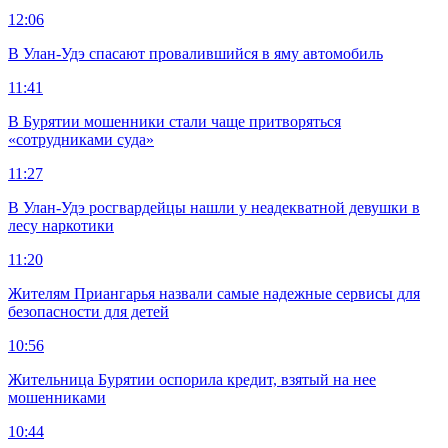
12:06
В Улан-Удэ спасают провалившийся в яму автомобиль
11:41
В Бурятии мошенники стали чаще притворяться
«сотрудниками суда»
11:27
В Улан-Удэ росгвардейцы нашли у неадекватной девушки в
лесу наркотики
11:20
Жителям Приангарья назвали самые надежные сервисы для
безопасности для детей
10:56
Жительница Бурятии оспорила кредит, взятый на нее
мошенниками
10:44