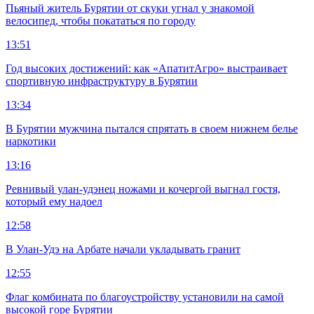
Пьяный житель Бурятии от скуки угнал у знакомой
велосипед, чтобы покататься по городу
13:51
Год высоких достижений: как «АпатитАгро» выстраивает
спортивную инфраструктуру в Бурятии
13:34
В Бурятии мужчина пытался спрятать в своем нижнем белье
наркотики
13:16
Ревнивый улан-удэнец ножами и кочергой выгнал гостя,
который ему надоел
12:58
В Улан-Удэ на Арбате начали укладывать гранит
12:55
Флаг комбината по благоустройству установили на самой
высокой горе Бурятии