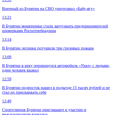
Военный из Бурятии на СВО уничтожил «Бабу-ягу»
13:21
В Бурятии мошенники стали запугивать предпринимателей
проверками Роспотребнадзора
13:14
В Бурятии лесники потушили три грозовых пожара
13:09
В Бурятии в реку опрокинулся автомобиль «Урал» с людьми,
один человек выжил
12:59
В Бурятии подросток нашел в подъезде 15 тысяч рублей и не
стал их присваивать себе
12:49
Спортсменов Бурятии приглашают к участию в
международном конкурсе