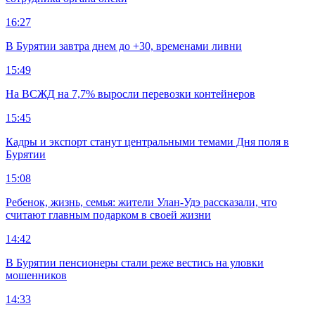
16:27
В Бурятии завтра днем до +30, временами ливни
15:49
На ВСЖД на 7,7% выросли перевозки контейнеров
15:45
Кадры и экспорт станут центральными темами Дня поля в
Бурятии
15:08
Ребенок, жизнь, семья: жители Улан-Удэ рассказали, что
считают главным подарком в своей жизни
14:42
В Бурятии пенсионеры стали реже вестись на уловки
мошенников
14:33