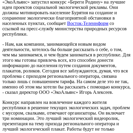
«ЭкоАльянс» запустил конкурс «Береги Родину» на лучшие
идеи проектов социальной экологической рекламы. Они
должны мотивировать население Бурятия на создание и
сохранение экологически благоприятной обстановки в
населенных пунктах, сообщает
Восток-Телеинформ
со
ссылкой на пресс-службу министерства природных ресурсов
республики.
- Нам, как компании, занимающейся новым видом
деятельности, хотелось бы больше рассказать о себе, о том,
чем мы занимаемся, и чем будем заниматься в республике. Для
этого мы готовы привлечь всех, кто способен донести
информацию до населения путем создания документов,
плакатов, роликов. Сегодня все заблуждаются, думая, что вся
проблема с приходом регионального оператора, связана
только лишь с повышением тарифа. На самом деле это не так,
именно об этом мы хотели бы рассказать с помощью конкурса,
- сказал директор ООО «ЭкоАльянс» Игорь Алексеев.
Конкурс направлен на вовлечение каждого жителя
республики в решение текущих экологических задач, проблем
с мусором, свалками, отмечают организаторы. Он включает
три номинации. Это лучший экологический видеоролик,
презентация на тему прихода регионального оператора и
лучший экологический плакат. Работы будут не только