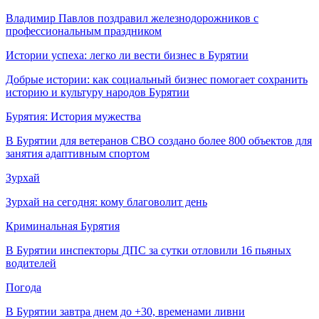
Владимир Павлов поздравил железнодорожников с
профессиональным праздником
Истории успеха: легко ли вести бизнес в Бурятии
Добрые истории: как социальный бизнес помогает сохранить
историю и культуру народов Бурятии
Бурятия: История мужества
В Бурятии для ветеранов СВО создано более 800 объектов для
занятия адаптивным спортом
Зурхай
Зурхай на сегодня: кому благоволит день
Криминальная Бурятия
В Бурятии инспекторы ДПС за сутки отловили 16 пьяных
водителей
Погода
В Бурятии завтра днем до +30, временами ливни