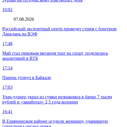
10:02
07.08.2026
Российский экспортный центр проведет стрим с блогером
Даньдань на ВЭФ
17:48
Май стал пиковым месяцем трат на спорт, поделились
аналитикой в ВТБ
17:14
Парень утонул в Байкале
17:03
Улан-удэнец украл из сумки незнакомца в банке 7 тысяч
рублей и «заработал» 2,5 года колонии
16:41
В Еравнинском районе осудили женщину, ударившую
сотрудника органа опеки