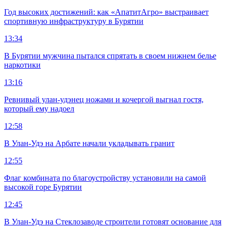
Год высоких достижений: как «АпатитАгро» выстраивает
спортивную инфраструктуру в Бурятии
13:34
В Бурятии мужчина пытался спрятать в своем нижнем белье
наркотики
13:16
Ревнивый улан-удэнец ножами и кочергой выгнал гостя,
который ему надоел
12:58
В Улан-Удэ на Арбате начали укладывать гранит
12:55
Флаг комбината по благоустройству установили на самой
высокой горе Бурятии
12:45
В Улан-Удэ на Стеклозаводе строители готовят основание для