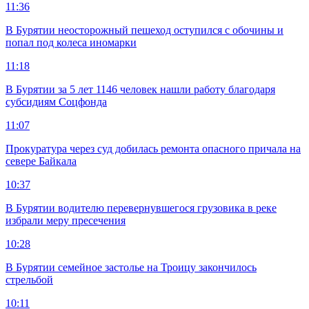
11:36
В Бурятии неосторожный пешеход оступился с обочины и
попал под колеса иномарки
11:18
В Бурятии за 5 лет 1146 человек нашли работу благодаря
субсидиям Соцфонда
11:07
Прокуратура через суд добилась ремонта опасного причала на
севере Байкала
10:37
В Бурятии водителю перевернувшегося грузовика в реке
избрали меру пресечения
10:28
В Бурятии семейное застолье на Троицу закончилось
стрельбой
10:11