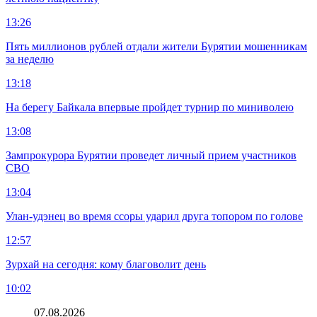
13:26
Пять миллионов рублей отдали жители Бурятии мошенникам
за неделю
13:18
На берегу Байкала впервые пройдет турнир по миниволею
13:08
Зампрокурора Бурятии проведет личный прием участников
СВО
13:04
Улан-удэнец во время ссоры ударил друга топором по голове
12:57
Зурхай на сегодня: кому благоволит день
10:02
07.08.2026