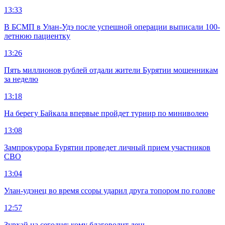
13:33
В БСМП в Улан-Удэ после успешной операции выписали 100-
летнюю пациентку
13:26
Пять миллионов рублей отдали жители Бурятии мошенникам
за неделю
13:18
На берегу Байкала впервые пройдет турнир по миниволею
13:08
Зампрокурора Бурятии проведет личный прием участников
СВО
13:04
Улан-удэнец во время ссоры ударил друга топором по голове
12:57
Зурхай на сегодня: кому благоволит день