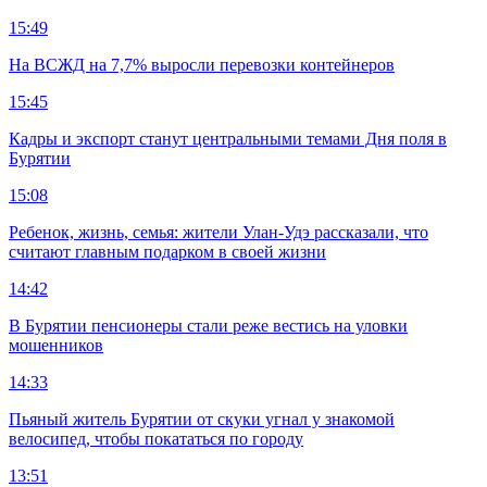
15:49
На ВСЖД на 7,7% выросли перевозки контейнеров
15:45
Кадры и экспорт станут центральными темами Дня поля в
Бурятии
15:08
Ребенок, жизнь, семья: жители Улан-Удэ рассказали, что
считают главным подарком в своей жизни
14:42
В Бурятии пенсионеры стали реже вестись на уловки
мошенников
14:33
Пьяный житель Бурятии от скуки угнал у знакомой
велосипед, чтобы покататься по городу
13:51