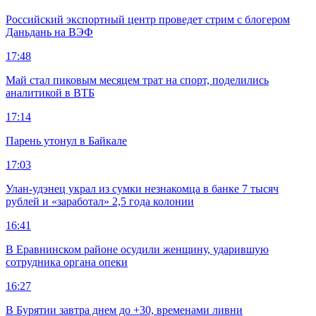
Российский экспортный центр проведет стрим с блогером
Даньдань на ВЭФ
17:48
Май стал пиковым месяцем трат на спорт, поделились
аналитикой в ВТБ
17:14
Парень утонул в Байкале
17:03
Улан-удэнец украл из сумки незнакомца в банке 7 тысяч
рублей и «заработал» 2,5 года колонии
16:41
В Еравнинском районе осудили женщину, ударившую
сотрудника органа опеки
16:27
В Бурятии завтра днем до +30, временами ливни