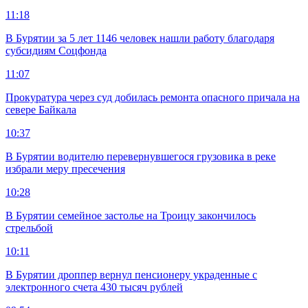
11:18
В Бурятии за 5 лет 1146 человек нашли работу благодаря
субсидиям Соцфонда
11:07
Прокуратура через суд добилась ремонта опасного причала на
севере Байкала
10:37
В Бурятии водителю перевернувшегося грузовика в реке
избрали меру пресечения
10:28
В Бурятии семейное застолье на Троицу закончилось
стрельбой
10:11
В Бурятии дроппер вернул пенсионеру украденные с
электронного счета 430 тысяч рублей