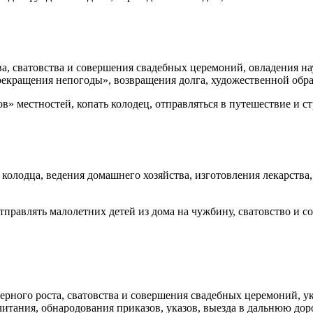
а, сва­товства и совершения свадебных церемоний, овладения на
прекращения непогоды», возвращения долга, художественной обра
в» местностей, копать колодец, отправляться в путешествие и ст
 колодца, ведения домашнего хозяйства, изготовления лекарства,
тправ­лять малолетних детей из дома на чужбину, сватовство и с
ьерного роста, сватовства и совершения свадебных церемоний, у
итания, обнародования приказов, указов, выезда в дальнюю доро