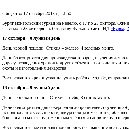
Общество
17 октября 2018 г., 13:50
Бурят-монгольский зурхай на неделю, с 17 по 23 октября. Ожид
счастью и 23 октября – к богатству. Зурхай с сайта ИД
«Буряад 
17 октября – 8 лунный день
День чёрной лошади. Стихия – железо, 4 зелёных мэнгэ.
День благоприятен для производства товаров, изучения астрол
дорогу, возведения храмов и других объектов поклонения и поч
охоты и изготовления лекарства.
Воспрещается кровопускание, учить ребёнка ходьбе, отправлят
18 октября – 9 лунный день
День черноватой овцы. Стихия – небо, 3 синих мэнгэ.
День благоприятен для совершения добродетелей, обучения азбук
использования мяса, шерсти, шкуры овцы в хозяйстве, обращен
большим на­чальством, именитым учёным и сановником, совер
Воспрещается выезд в дальнюю дорогу, возвращение долга, закл