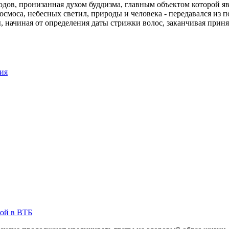
одов, пронизанная духом буддизма, главным объектом которой яв
космоса, небесных светил, природы и человека - передавался и
начиная от определения даты стрижки волос, заканчивая приня
ия
кой в ВТБ