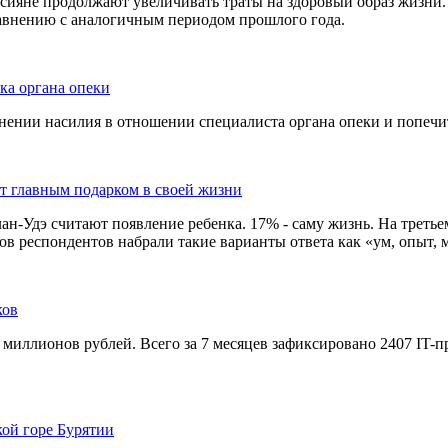
сияне продолжают увеличивать траты на здоровый образ жизни. 
равнению с аналогичным периодом прошлого года.
ка органа опеки
ении насилия в отношении специалиста органа опеки и попечит
ют главным подарком в своей жизни
-Удэ считают появление ребенка. 17% - саму жизнь. На третьем 
в респондентов набрали такие варианты ответа как «ум, опыт, м
ков
 миллионов рублей. Всего за 7 месяцев зафиксировано 2407 IT-
кой горе Бурятии