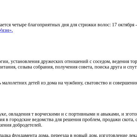
ается четыре благоприятных дня для стрижки волос: 17 октября - 
Унэн».
огии, уста­новления дружеских отношений с соседом, ведения т
итания, созыва собрания, получения совета, поиска друга и спу
ь ма­лолетних детей из дома на чужбину, сватовство и совершен
е, овла­дения т ворческими и с портивными н авыками, и зготовл
ия в городские ведомства для решения проблем, продажи скота, 
шения добродетелей.
адка фун­дамента дома, переезда в новый дом, изготовление лека