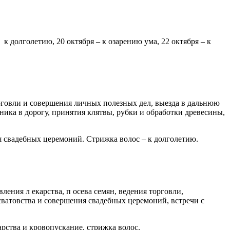
к долголетию, 20 октября – к озарению ума, 22 октября – к
орговли и совершения личных полезных дел, выезда в дальнюю
тника в дорогу, принятия клятвы, рубки и обработки древесины,
ия свадебных церемоний. Стрижка волос – к долголетию.
ения л екарства, п о­сева семян, ведения торговли,
сватовства и совершения свадебных церемоний, встречи с
рства и кровопуска­ние, стрижка волос.