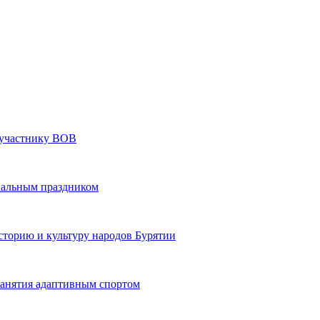
» участнику ВОВ
нальным праздником
сторию и культуру народов Бурятии
 занятия адаптивным спортом