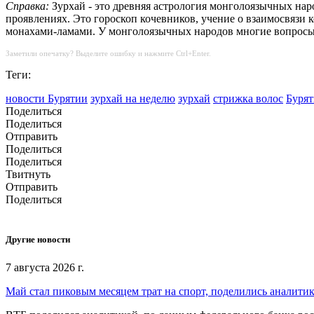
Справка:
Зурхай - это древняя астрология монголоязычных нар
проявлениях. Это гороскоп кочевников, учение о взаимосвязи 
монахами-ламами. У монголоязычных народов многие вопросы, 
Заметили опечатку? Выделите ошибку и нажмите Ctrl+Enter.
Теги:
новости Бурятии
зурхай на неделю
зурхай
стрижка волос
Бурят
Поделиться
Поделиться
Отправить
Поделиться
Поделиться
Твитнуть
Отправить
Поделиться
Другие новости
7 августа 2026 г.
Май стал пиковым месяцем трат на спорт, поделились аналити