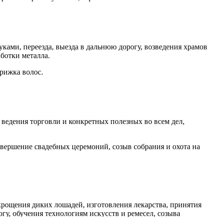
уками, переезда, выезда в дальнюю дорогу, возведения храмов
ботки металла.
рижка во­лос.
 ведения торговли и конкретных полезных во всем дел,
овершение сва­дебных церемоний, созыв собрания и охота на
крощения диких ло­шадей, изготовления лекарства, принятия
гу, обучения технологиям искусств и ремесел, созыва