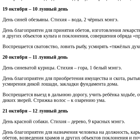
19 октября – 10 лунный день
День синей обезьяны. Стихия – вода, 2 чёрных мэнгэ.
День благоприятен для принятия обетов, изготовления лекарств
и других объектов культа и по­клонения, совершения обряда «
Воспрещается сватовство, ловить рыбу, усмирять «тяжёлых духо
20 октября – 11 лунный день
День синеватой курицы. Стихия – гора, 1 белый мэнгэ.
День благоприятен для приобретения имущества и скота, рытья
усмирения дикой лошади, закладки фун­дамента дома.
Воспрещается выезд в дальнюю дорогу, учить ребёнка ходьбе, о
диких зверей. Стрижка волос – к озарению ума.
21 октября – 12 лунный день
День красной собаки. Стихия – дерево, 9 красных мэнгэ.
День благоприятен для назначения человека на должность, кар
обетов, возведения храмов и других объектов поклонения и поч