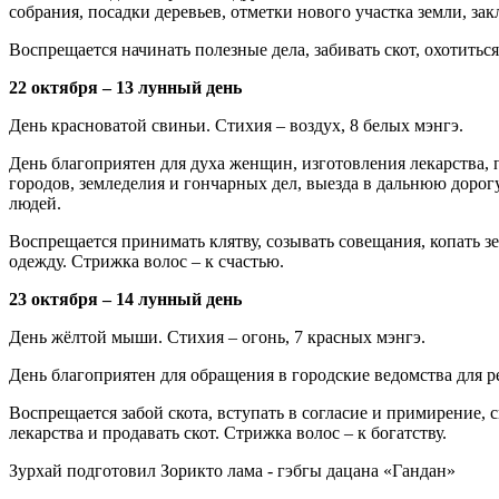
собрания, посадки деревьев, отметки нового участка земли, за
Воспрещается начинать полезные дела, забивать скот, охотиться,
22 октября – 13 лунный день
День красноватой свиньи. Стихия – воздух, 8 белых мэнгэ.
День благоприятен для духа женщин, изготовления лекарства, п
городов, земледелия и гончарных дел, выезда в дальнюю доро
людей.
Воспрещается принимать клятву, созывать совещания, копать зе
одежду. Стрижка волос – к сча­стью.
23 октября – 14 лунный день
День жёлтой мыши. Стихия – огонь, 7 красных мэнгэ.
День благоприятен для обращения в городские ведомства для р
Воспрещается забой скота, вступать в согласие и примирение, 
лекарства и продавать скот. Стрижка волос – к богатству.
Зурхай подготовил Зорикто лама - гэбгы дацана «Гандан»