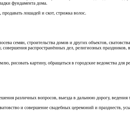
кладки фундамента дома.
 про­давать лошадей и скот, стрижка волос.
осева се­мян, строительства домов и других объектов, сватовст
гу, совершения распространённых дел, религиозных праздников,
млю, рисовать картину, обращаться в городские ведомства для р
ешения различных вопросов, выезда в дальнюю дорогу, ведения 
сватов­ство и совершение свадебных церемоний и празднеств, усы