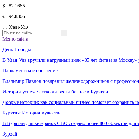
$ 82.1665
€ 94.8366
…
Улан-Удэ
Меню сайта
День Победы
В Улан-Удэ вручили нагрудный знак «85 лет битвы за Москву
Парламентское обозрение
Владимир Павлов поздравил железнодорожников с профессио
Истории успеха: легко ли вести бизнес в Бурятии
Добрые истории: как социальный бизнес помогает сохранить и
Бурятия: История мужества
В Бурятии для ветеранов СВО создано более 800 объектов для
Зурхай