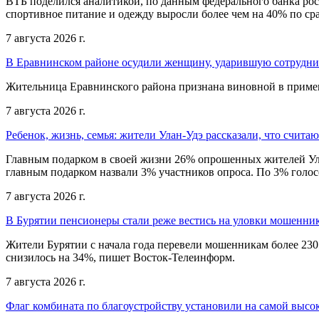
ВТБ поделился аналитикой, по данным федерального банка рос
спортивное питание и одежду выросли более чем на 40% по с
7 августа 2026 г.
В Еравнинском районе осудили женщину, ударившую сотрудни
Жительница Еравнинского района признана виновной в примен
7 августа 2026 г.
Ребенок, жизнь, семья: жители Улан-Удэ рассказали, что счита
Главным подарком в своей жизни 26% опрошенных жителей Улан
главным подарком назвали 3% участников опроса. По 3% голосо
7 августа 2026 г.
В Бурятии пенсионеры стали реже вестись на уловки мошенни
Жители Бурятии с начала года перевели мошенникам более 230
снизилось на 34%, пишет Восток-Телеинформ.
7 августа 2026 г.
Флаг комбината по благоустройству установили на самой высо