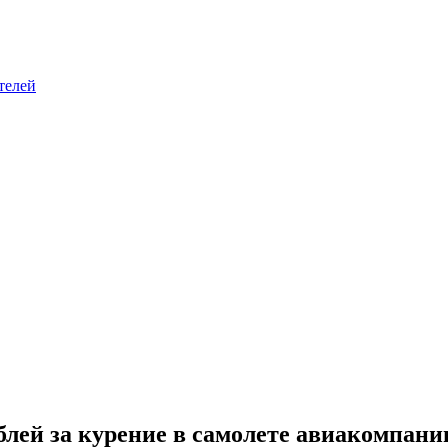
телей
блей за курение в самолете авиакомпани