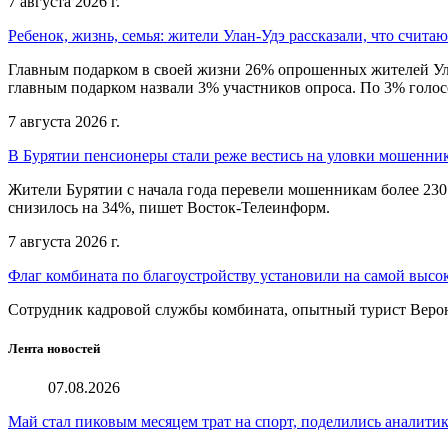
7 августа 2026 г.
Ребенок, жизнь, семья: жители Улан-Удэ рассказали, что счита
Главным подарком в своей жизни 26% опрошенных жителей Улан
главным подарком назвали 3% участников опроса. По 3% голосо
7 августа 2026 г.
В Бурятии пенсионеры стали реже вестись на уловки мошенни
Жители Бурятии с начала года перевели мошенникам более 230
снизилось на 34%, пишет Восток-Телеинформ.
7 августа 2026 г.
Флаг комбината по благоустройству установили на самой высо
Сотрудник кадровой службы комбината, опытный турист Веро
Лента новостей
07.08.2026
Май стал пиковым месяцем трат на спорт, поделились аналити