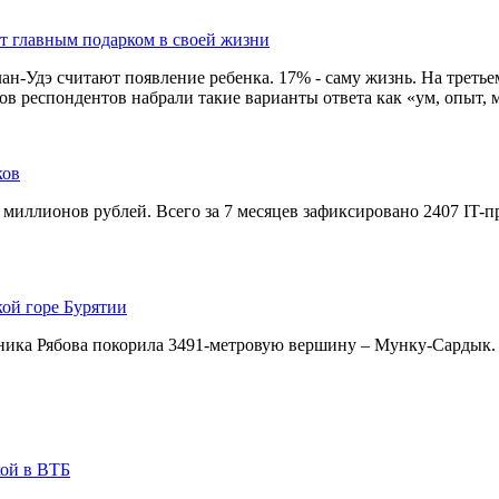
ют главным подарком в своей жизни
-Удэ считают появление ребенка. 17% - саму жизнь. На третьем 
в респондентов набрали такие варианты ответа как «ум, опыт, м
ков
 миллионов рублей. Всего за 7 месяцев зафиксировано 2407 IT-
кой горе Бурятии
ника Рябова покорила 3491-метровую вершину – Мунку-Сардык.
кой в ВТБ