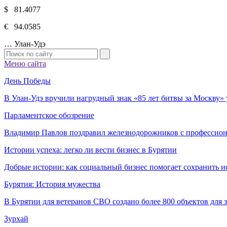
$ 81.4077
€ 94.0585
…
Улан-Удэ
Меню сайта
День Победы
В Улан-Удэ вручили нагрудный знак «85 лет битвы за Москву
Парламентское обозрение
Владимир Павлов поздравил железнодорожников с профессио
Истории успеха: легко ли вести бизнес в Бурятии
Добрые истории: как социальный бизнес помогает сохранить и
Бурятия: История мужества
В Бурятии для ветеранов СВО создано более 800 объектов для
Зурхай