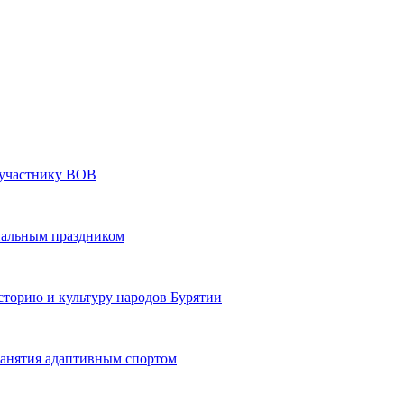
» участнику ВОВ
нальным праздником
сторию и культуру народов Бурятии
 занятия адаптивным спортом