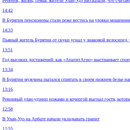
Ребенок, жизнь, семья: жители Улан-Удэ рассказали, что счита
14:42
В Бурятии пенсионеры стали реже вестись на уловки мошенни
14:33
Пьяный житель Бурятии от скуки угнал у знакомой велосипед, 
13:51
Год высоких достижений: как «АпатитАгро» выстраивает спо
13:34
В Бурятии мужчина пытался спрятать в своем нижнем белье на
13:16
Ревнивый улан-удэнец ножами и кочергой выгнал гостя, котор
12:58
В Улан-Удэ на Арбате начали укладывать гранит
12:55