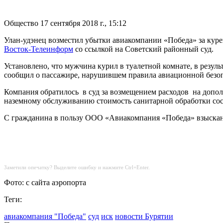
Общество
17 сентября 2018 г., 15:12
Улан-удэнец возместил убытки авиакомпании «Победа» за курен
Восток-Телеинформ
со ссылкой на Советский районный суд.
Установлено, что мужчина курил в туалетной комнате, в резуль
сообщил о пассажире, нарушившем правила авиационной безо
Компания обратилось
в суд за возмещением расходов
на допо
наземному обслуживанию стоимость санитарной обработки сос
С гражданина в пользу ООО «Авиакомпания «Победа» взысканы
Заметили опечатку? Выделите ошибку и нажмите Ctrl+Enter.
Фото: с сайта аэропорта
Теги:
авиакомпания "Победа"
суд
иск
новости Бурятии