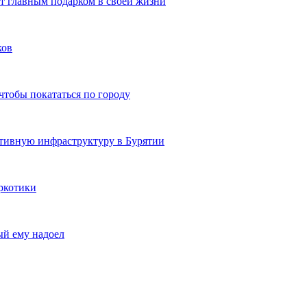
ют главным подарком в своей жизни
ков
чтобы покататься по городу
ртивную инфраструктуру в Бурятии
ркотики
ый ему надоел