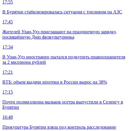
17:55
В Бурятии стабилизировалась ситуация с топливом на АЗС
17:45
Жителей Улан-Удэ приглашают на праздничную зарядку,
посвящённую Дню физкультурника
17:34
В Улан-Удэ иностранец пытался подкупить правоохранителя
за 2 миллиона рублей
17:21
ВТБ: объем выдачи ипотеки в России вырос на 38%
17:15
Почти полмиллиона мальков осетра выпустили в Селенгу в
Бурятии
16:48
Прокуратура Бурятии взяла под контроль расследование