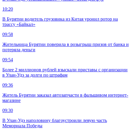
10:20
В Бурятии водитель грузовика из Китая уронил ротор на
трассу «Байкал»
09:58
Жительница Бурятии поверила в розыгрыш призов от банка и
потеряла деньги
09:54
Более 2 миллионов рублей взыскали приставы с организации
в Улан-Удэ за долги по штрафам
09:36
Житель Бурятии заказал автозапчасти в фальшивом интернет-
магазине
09:30
В Улан-Удэ наполовину благоустроили левую часть
Мемориала Победы