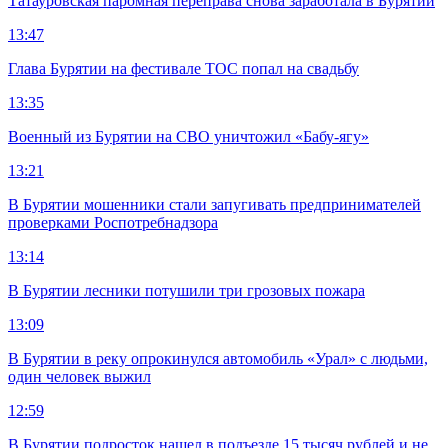
Татауровская паромная переправа снова заработала в Бурятии
13:47
Глава Бурятии на фестивале ТОС попал на свадьбу
13:35
Военный из Бурятии на СВО уничтожил «Бабу-ягу»
13:21
В Бурятии мошенники стали запугивать предпринимателей
проверками Роспотребнадзора
13:14
В Бурятии лесники потушили три грозовых пожара
13:09
В Бурятии в реку опрокинулся автомобиль «Урал» с людьми,
один человек выжил
12:59
В Бурятии подросток нашел в подъезде 15 тысяч рублей и не