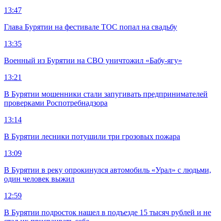
13:47
Глава Бурятии на фестивале ТОС попал на свадьбу
13:35
Военный из Бурятии на СВО уничтожил «Бабу-ягу»
13:21
В Бурятии мошенники стали запугивать предпринимателей
проверками Роспотребнадзора
13:14
В Бурятии лесники потушили три грозовых пожара
13:09
В Бурятии в реку опрокинулся автомобиль «Урал» с людьми,
один человек выжил
12:59
В Бурятии подросток нашел в подъезде 15 тысяч рублей и не