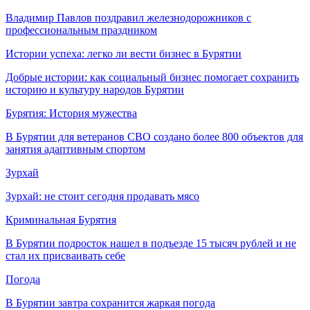
Владимир Павлов поздравил железнодорожников с
профессиональным праздником
Истории успеха: легко ли вести бизнес в Бурятии
Добрые истории: как социальный бизнес помогает сохранить
историю и культуру народов Бурятии
Бурятия: История мужества
В Бурятии для ветеранов СВО создано более 800 объектов для
занятия адаптивным спортом
Зурхай
Зурхай: не стоит сегодня продавать мясо
Криминальная Бурятия
В Бурятии подросток нашел в подъезде 15 тысяч рублей и не
стал их присваивать себе
Погода
В Бурятии завтра сохранится жаркая погода