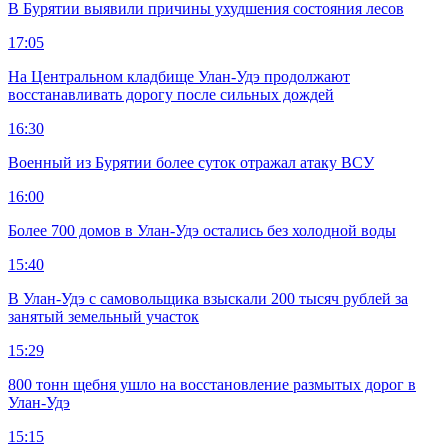
В Бурятии выявили причины ухудшения состояния лесов
17:05
На Центральном кладбище Улан-Удэ продолжают
восстанавливать дорогу после сильных дождей
16:30
Военный из Бурятии более суток отражал атаку ВСУ
16:00
Более 700 домов в Улан-Удэ остались без холодной воды
15:40
В Улан-Удэ с самовольщика взыскали 200 тысяч рублей за
занятый земельный участок
15:29
800 тонн щебня ушло на восстановление размытых дорог в
Улан-Удэ
15:15