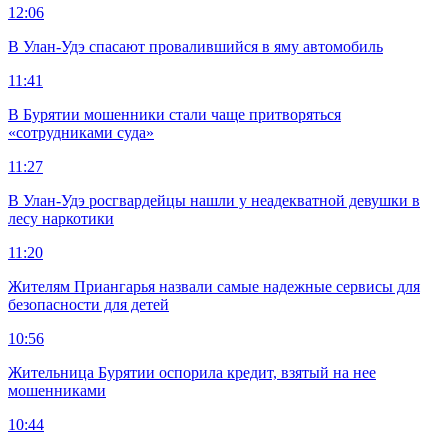
12:06
В Улан-Удэ спасают провалившийся в яму автомобиль
11:41
В Бурятии мошенники стали чаще притворяться
«сотрудниками суда»
11:27
В Улан-Удэ росгвардейцы нашли у неадекватной девушки в
лесу наркотики
11:20
Жителям Приангарья назвали самые надежные сервисы для
безопасности для детей
10:56
Жительница Бурятии оспорила кредит, взятый на нее
мошенниками
10:44