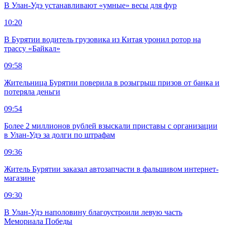
В Улан-Удэ устанавливают «умные» весы для фур
10:20
В Бурятии водитель грузовика из Китая уронил ротор на
трассу «Байкал»
09:58
Жительница Бурятии поверила в розыгрыш призов от банка и
потеряла деньги
09:54
Более 2 миллионов рублей взыскали приставы с организации
в Улан-Удэ за долги по штрафам
09:36
Житель Бурятии заказал автозапчасти в фальшивом интернет-
магазине
09:30
В Улан-Удэ наполовину благоустроили левую часть
Мемориала Победы