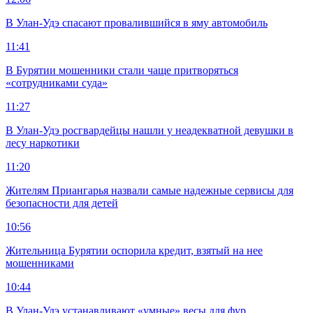
В Улан-Удэ спасают провалившийся в яму автомобиль
11:41
В Бурятии мошенники стали чаще притворяться
«сотрудниками суда»
11:27
В Улан-Удэ росгвардейцы нашли у неадекватной девушки в
лесу наркотики
11:20
Жителям Приангарья назвали самые надежные сервисы для
безопасности для детей
10:56
Жительница Бурятии оспорила кредит, взятый на нее
мошенниками
10:44
В Улан-Удэ устанавливают «умные» весы для фур