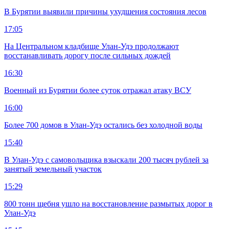
В Бурятии выявили причины ухудшения состояния лесов
17:05
На Центральном кладбище Улан-Удэ продолжают
восстанавливать дорогу после сильных дождей
16:30
Военный из Бурятии более суток отражал атаку ВСУ
16:00
Более 700 домов в Улан-Удэ остались без холодной воды
15:40
В Улан-Удэ с самовольщика взыскали 200 тысяч рублей за
занятый земельный участок
15:29
800 тонн щебня ушло на восстановление размытых дорог в
Улан-Удэ