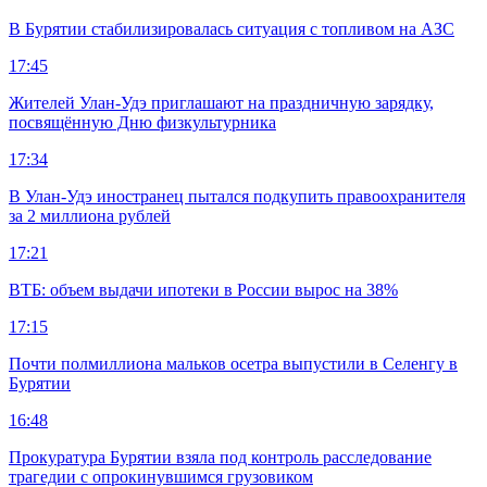
В Бурятии стабилизировалась ситуация с топливом на АЗС
17:45
Жителей Улан-Удэ приглашают на праздничную зарядку,
посвящённую Дню физкультурника
17:34
В Улан-Удэ иностранец пытался подкупить правоохранителя
за 2 миллиона рублей
17:21
ВТБ: объем выдачи ипотеки в России вырос на 38%
17:15
Почти полмиллиона мальков осетра выпустили в Селенгу в
Бурятии
16:48
Прокуратура Бурятии взяла под контроль расследование
трагедии с опрокинувшимся грузовиком