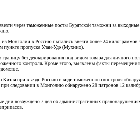
евезти через таможенные посты Бурятской таможни за выходные
жню.
з Монголии в Россию пытались ввезти более 24 килограммов зел
 пункте пропуска Улан-Удэ (Мухино).
 границу без декларирования под видом товара для личного по
оженного контроля. Кроме этого, выявлены факты перемещения 
ведомстве.
 Китая при въезде Россию в ходе таможенного контроля обнаруж
и при следовании в Монголию обнаружено 28 патронов 12 калиб
е дни возбуждено 7 дел об административных правонарушениях,
еприпасов.