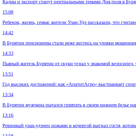
Кадры и экспорт станут центральными темами Дня поля в Бур
15:08
Ребенок, жизнь, семья: жители Улан-Удэ рассказали, что счита
14:42
В Бурятии пенсионеры стали реже вестись на уловки мошенни
14:33
Пьяный житель Бурятии от скуки угнал у знакомой велосипед, 
13:51
Год высоких достижений: как «АпатитАгро» выстраивает спо
13:34
В Бурятии мужчина пытался спрятать в своем нижнем белье на
13:16
Ревнивый улан-удэнец ножами и кочергой выгнал гостя, котор
12:58