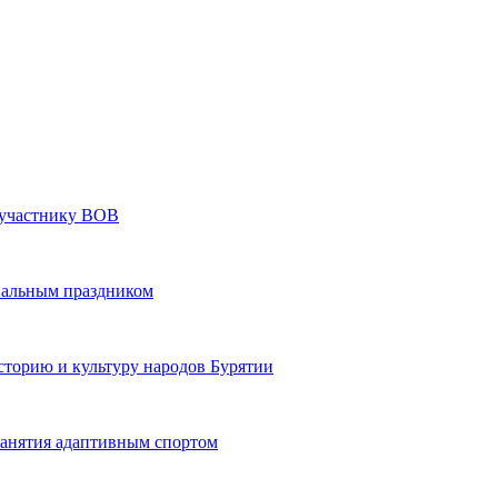
» участнику ВОВ
нальным праздником
сторию и культуру народов Бурятии
 занятия адаптивным спортом