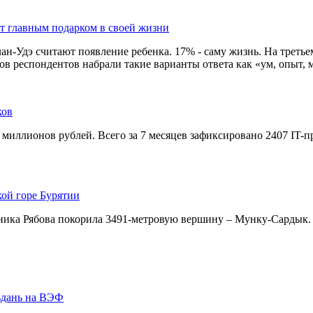
ют главным подарком в своей жизни
-Удэ считают появление ребенка. 17% - саму жизнь. На третьем 
в респондентов набрали такие варианты ответа как «ум, опыт, м
ков
 миллионов рублей. Всего за 7 месяцев зафиксировано 2407 IT-
кой горе Бурятии
ника Рябова покорила 3491-метровую вершину – Мунку-Сардык.
ьдань на ВЭФ