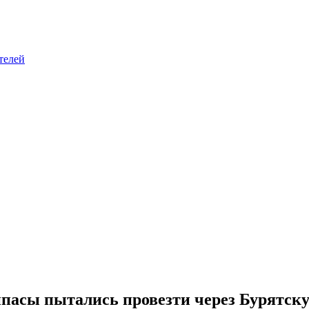
телей
ипасы пытались провезти через Бурятс