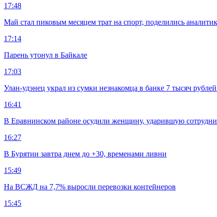
17:48
Май стал пиковым месяцем трат на спорт, поделились аналити
17:14
Парень утонул в Байкале
17:03
Улан-удэнец украл из сумки незнакомца в банке 7 тысяч рублей
16:41
В Еравнинском районе осудили женщину, ударившую сотрудни
16:27
В Бурятии завтра днем до +30, временами ливни
15:49
На ВСЖД на 7,7% выросли перевозки контейнеров
15:45