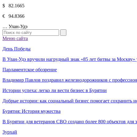
$ 82.1665
€ 94.8366
…
Улан-Удэ
Меню сайта
День Победы
В Улан-Удэ вручили нагрудный знак «85 лет битвы за Москву
Парламентское обозрение
Владимир Павлов поздравил железнодорожников с профессио
Истории успеха: легко ли вести бизнес в Бурятии
Добрые истории: как социальный бизнес помогает сохранить и
Бурятия: История мужества
В Бурятии для ветеранов СВО создано более 800 объектов для
Зурхай