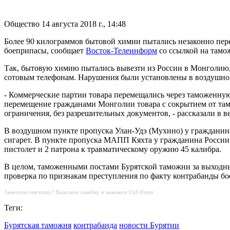
Общество
14 августа 2018 г., 14:48
Более 90 килограммов бытовой химии пытались незаконно пер
боеприпасы, сообщает
Восток-Телеинформ
со ссылкой на тамо
Так, бытовую химию пытались вывезти из России в Монголию, и
сотовым телефонам. Нарушения были установлены в воздушном
- Коммерческие партии товара перемещались через таможенную
перемещение гражданами Монголии товара с сокрытием от там
ограничения, без разрешительных документов, - рассказали в 
В воздушном пункте пропуска Улан-Удэ (Мухино) у гражданина
сигарет. В пункте пропуска МАПП Кяхта у гражданина Росси
пистолет и 2 патрона к травматическому оружию 45 калибра.
В целом, таможенными постами Бурятской таможни за выходны
проверка по признакам преступления по факту контрабанды бо
Заметили опечатку? Выделите ошибку и нажмите Ctrl+Enter.
Теги:
Бурятская таможня
контрабанда
новости Бурятии