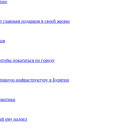
ятии
ют главным подарком в своей жизни
ков
чтобы покататься по городу
ртивную инфраструктуру в Бурятии
ркотики
ый ему надоел