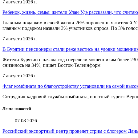
7 августа 2026 г.
Ребенок, жизнь, семья: жители Улан-Удэ рассказали, что счита
Главным подарком в своей жизни 26% опрошенных жителей Улан
главным подарком назвали 3% участников опроса. По 3% голосо
7 августа 2026 г.
В Бурятии пенсионеры стали реже вестись на уловки мошенни
Жители Бурятии с начала года перевели мошенникам более 230
снизилось на 34%, пишет Восток-Телеинформ.
7 августа 2026 г.
Флаг комбината по благоустройству установили на самой высо
Сотрудник кадровой службы комбината, опытный турист Веро
Лента новостей
07.08.2026
Российский экспортный центр проведет стрим с блогером Дан