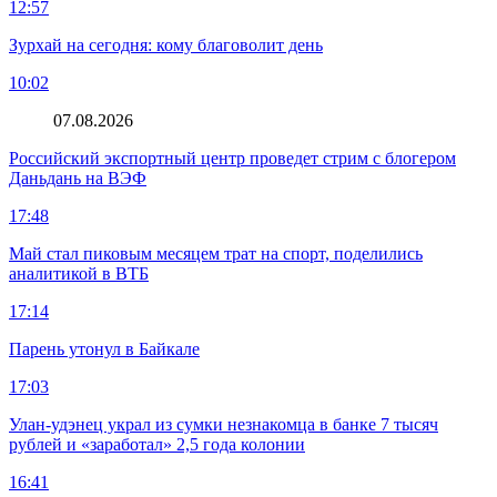
12:57
Зурхай на сегодня: кому благоволит день
10:02
07.08.2026
Российский экспортный центр проведет стрим с блогером
Даньдань на ВЭФ
17:48
Май стал пиковым месяцем трат на спорт, поделились
аналитикой в ВТБ
17:14
Парень утонул в Байкале
17:03
Улан-удэнец украл из сумки незнакомца в банке 7 тысяч
рублей и «заработал» 2,5 года колонии
16:41