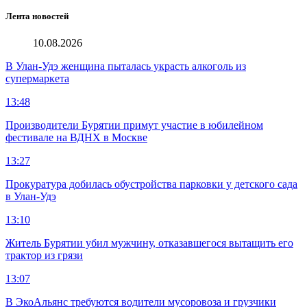
Лента новостей
10.08.2026
В Улан-Удэ женщина пыталась украсть алкоголь из
супермаркета
13:48
Производители Бурятии примут участие в юбилейном
фестивале на ВДНХ в Москве
13:27
Прокуратура добилась обустройства парковки у детского сада
в Улан-Удэ
13:10
Житель Бурятии убил мужчину, отказавшегося вытащить его
трактор из грязи
13:07
В ЭкоАльянс требуются водители мусоровоза и грузчики