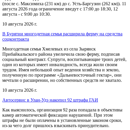
(после с. Максимиха (231 км) до с. Усть-Баргузин (262 км)). 11
августа 2026 года ограничение введут с 17:00 до 18:30, 12
августа - с 9:00 до 10:30.
10 августа 2026 г.
В Бурятии многодетная семья расширила ферму на средства
соцконтракта
Многодетная семья Хмелевых из села Зырянск
Прибайкальского района увеличила свою ферму, подписав
социальный контракт. Супруги, воспитывающие троих детей,
один из которых имеет инвалидность, всегда жили своим
трудом. Имея небольшой опыт ведения хозяйства и землю,
полученную по программе «Дальневосточный гектар», они
мечтали о расширении, но собственных средств не хватало.
10 августа 2026 г.
Автосервис в Улан-Удэ накопил 92 штрафа ГАИ
Как выяснилось, организация 92 раза попадала в объективы
камер автоматической фиксации нарушений. При этом
штрафы не были оплачены в установленные законом сроки,
из-за чего долг пришлось взыскивать принудительно.