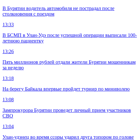
В Бурятии водитель автомобиля не пострадал после
столкновения с поездом
13:33
В БСМП в Улан-Удэ после успешной операции выписали 100-
летнюю пациентку
13:26
Пять миллионов рублей отдали жители Бурятии мошенникам
за неделю
13:18
На берегу Байкала впервые пройдет турнир по миниволею
13:08
Зампрокурора Бурятии проведет личный прием участников
СВО
13:04
Улан-удэнец во время ссоры ударил друга топором по голове