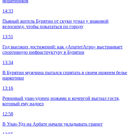
мошенников
14:33
Пьяный житель Бурятии от скуки угнал у знакомой
велосипед, чтобы покататься по городу
13:51
Год высоких достижений: как «АпатитАгро» выстраивает
спортивную инфраструктуру в Бурятии
13:34
В Бурятии мужчина пытался спрятать в своем нижнем белье
наркотики
13:16
Ревнивый улан-удэнец ножами и кочергой выгнал гостя,
который ему надоел
12:58
В Улан-Удэ на Арбате начали укладывать гранит