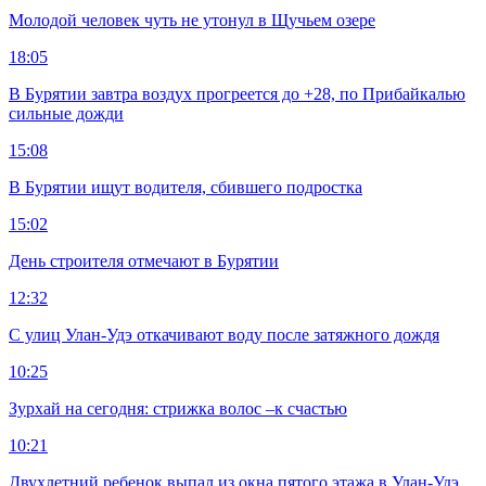
Молодой человек чуть не утонул в Щучьем озере
18:05
В Бурятии завтра воздух прогреется до +28, по Прибайкалью
сильные дожди
15:08
В Бурятии ищут водителя, сбившего подростка
15:02
День строителя отмечают в Бурятии
12:32
С улиц Улан-Удэ откачивают воду после затяжного дождя
10:25
Зурхай на сегодня: стрижка волос –к счастью
10:21
Двухлетний ребенок выпал из окна пятого этажа в Улан-Удэ