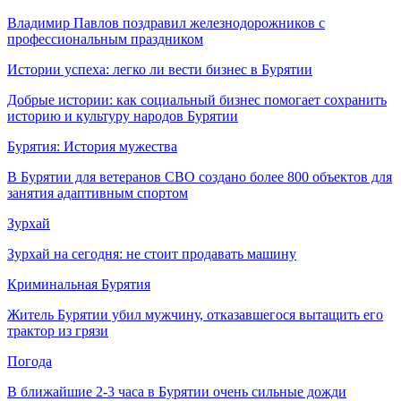
Владимир Павлов поздравил железнодорожников с
профессиональным праздником
Истории успеха: легко ли вести бизнес в Бурятии
Добрые истории: как социальный бизнес помогает сохранить
историю и культуру народов Бурятии
Бурятия: История мужества
В Бурятии для ветеранов СВО создано более 800 объектов для
занятия адаптивным спортом
Зурхай
Зурхай на сегодня: не стоит продавать машину
Криминальная Бурятия
Житель Бурятии убил мужчину, отказавшегося вытащить его
трактор из грязи
Погода
В ближайшие 2-3 часа в Бурятии очень сильные дожди