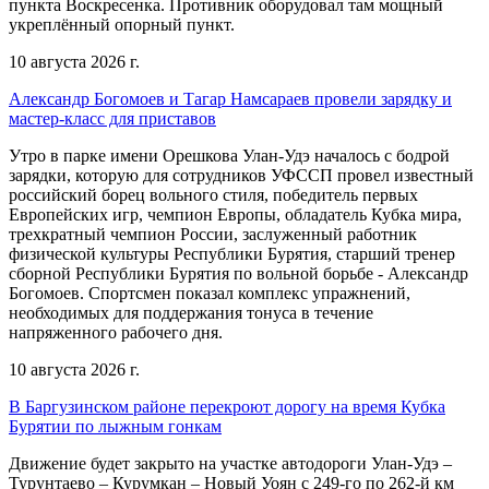
пункта Воскресенка. Противник оборудовал там мощный
укреплённый опорный пункт.
10 августа 2026 г.
Александр Богомоев и Тагар Намсараев провели зарядку и
мастер-класс для приставов
Утро в парке имени Орешкова Улан-Удэ началось с бодрой
зарядки, которую для сотрудников УФССП провел известный
российский борец вольного стиля, победитель первых
Европейских игр, чемпион Европы, обладатель Кубка мира,
трехкратный чемпион России, заслуженный работник
физической культуры Республики Бурятия, старший тренер
сборной Республики Бурятия по вольной борьбе - Александр
Богомоев. Спортсмен показал комплекс упражнений,
необходимых для поддержания тонуса в течение
напряженного рабочего дня.
10 августа 2026 г.
В Баргузинском районе перекроют дорогу на время Кубка
Бурятии по лыжным гонкам
Движение будет закрыто на участке автодороги Улан-Удэ –
Турунтаево – Курумкан – Новый Уоян с 249-го по 262-й км