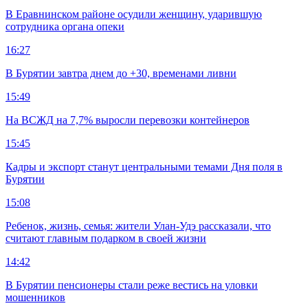
В Еравнинском районе осудили женщину, ударившую
сотрудника органа опеки
16:27
В Бурятии завтра днем до +30, временами ливни
15:49
На ВСЖД на 7,7% выросли перевозки контейнеров
15:45
Кадры и экспорт станут центральными темами Дня поля в
Бурятии
15:08
Ребенок, жизнь, семья: жители Улан-Удэ рассказали, что
считают главным подарком в своей жизни
14:42
В Бурятии пенсионеры стали реже вестись на уловки
мошенников