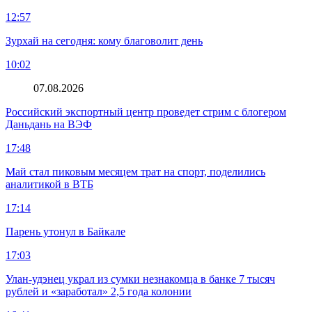
12:57
Зурхай на сегодня: кому благоволит день
10:02
07.08.2026
Российский экспортный центр проведет стрим с блогером
Даньдань на ВЭФ
17:48
Май стал пиковым месяцем трат на спорт, поделились
аналитикой в ВТБ
17:14
Парень утонул в Байкале
17:03
Улан-удэнец украл из сумки незнакомца в банке 7 тысяч
рублей и «заработал» 2,5 года колонии