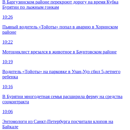
В Баргузинском районе перекроют дорогу на время Кубка
Бурятии по лыжным гонкам
10:26
Пьяный водитель «Тойоты» попал в аварию в Хоринском
районе
10:22
Мотоциклист врезался в животное в Баунтовском районе
10:19
Водитель «Тойоты» на парковке в Улан-Удэ сбил 5-летнего
ребенка
10:16
В Бурятии многодетная семья расширила ферму на средства
соцконтракта
10:06
Энтомологи из Санкт-Петербурга посчитали клопов на
Байкале