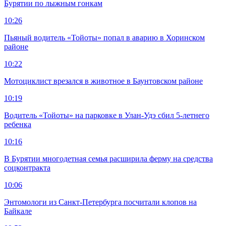
Бурятии по лыжным гонкам
10:26
Пьяный водитель «Тойоты» попал в аварию в Хоринском
районе
10:22
Мотоциклист врезался в животное в Баунтовском районе
10:19
Водитель «Тойоты» на парковке в Улан-Удэ сбил 5-летнего
ребенка
10:16
В Бурятии многодетная семья расширила ферму на средства
соцконтракта
10:06
Энтомологи из Санкт-Петербурга посчитали клопов на
Байкале