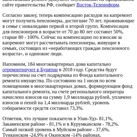
сайте правительства РФ, сообщает
Восток-Телеинформ
.
Согласно закону, теперь компенсацию расходов на капремонт
могут получить пенсионеры, достигшие 70 лет, проживающие
в семье с инвалидами первой и второй групп. Компенсация
для пенсионеров в возрасте от 70 до 80 лет составит 50%,
старше 80 - 100%. Сейчас на компенсацию по взносам за
капремонт могут рассчитывать пенсионеры, живущие в
семьях, состоящих из «неработающих граждан пенсионного
возраста», и одинокие люди.
Напомним, 184 многоквартирных дома капитально
отремонтируют в Бурятии
в 2018 году. Средства будут
перечислены на счет подрядчика из Фонда капитального
ремонта имущества. По состоянию на 1 июля по всем
помещениям в многоквартирных домах, формирующим фонд
капитального ремонта, на счете регионального оператора
начислено взносов на сумму 1,9 миллиарда рублей, уплачено
взносов и пеней на 1,4 миллиарда рублей, уровень
собираемости средств составил 73,3%.
Отметим, что лучшие показатели в Улан-Удэ- 81,1%,
Закаменском районе - 81,1% и в Курумканском - 78,2%.
Самый низкий уровень в Муйском районе - 37,6%,
Тункинском -24,9% и Окинском -14% районах.