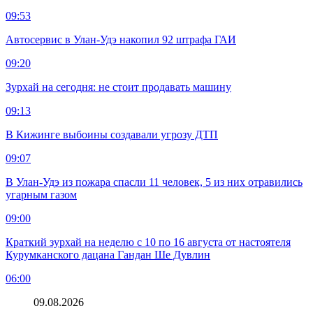
09:53
Автосервис в Улан-Удэ накопил 92 штрафа ГАИ
09:20
Зурхай на сегодня: не стоит продавать машину
09:13
В Кижинге выбоины создавали угрозу ДТП
09:07
В Улан-Удэ из пожара спасли 11 человек, 5 из них отравились
угарным газом
09:00
Краткий зурхай на неделю с 10 по 16 августа от настоятеля
Курумканского дацана Гандан Ше Дувлин
06:00
09.08.2026