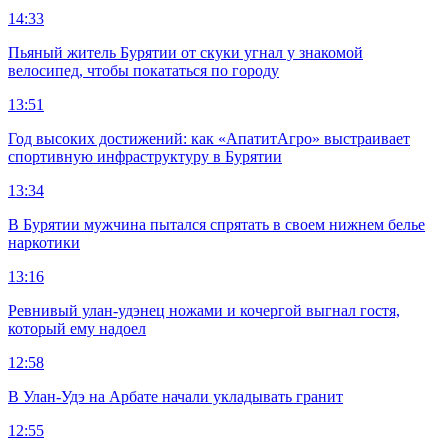
14:33
Пьяный житель Бурятии от скуки угнал у знакомой
велосипед, чтобы покататься по городу
13:51
Год высоких достижений: как «АпатитАгро» выстраивает
спортивную инфраструктуру в Бурятии
13:34
В Бурятии мужчина пытался спрятать в своем нижнем белье
наркотики
13:16
Ревнивый улан-удэнец ножами и кочергой выгнал гостя,
который ему надоел
12:58
В Улан-Удэ на Арбате начали укладывать гранит
12:55