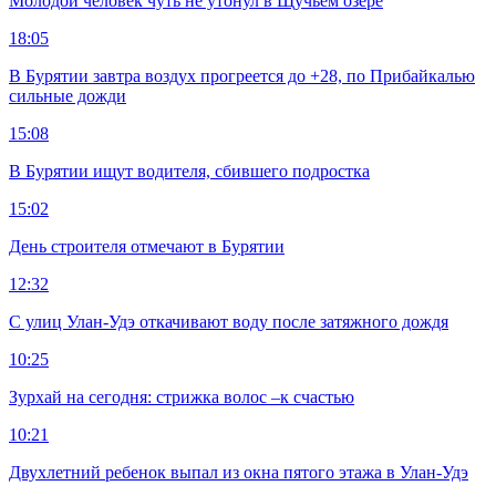
Молодой человек чуть не утонул в Щучьем озере
18:05
В Бурятии завтра воздух прогреется до +28, по Прибайкалью
сильные дожди
15:08
В Бурятии ищут водителя, сбившего подростка
15:02
День строителя отмечают в Бурятии
12:32
С улиц Улан-Удэ откачивают воду после затяжного дождя
10:25
Зурхай на сегодня: стрижка волос –к счастью
10:21
Двухлетний ребенок выпал из окна пятого этажа в Улан-Удэ