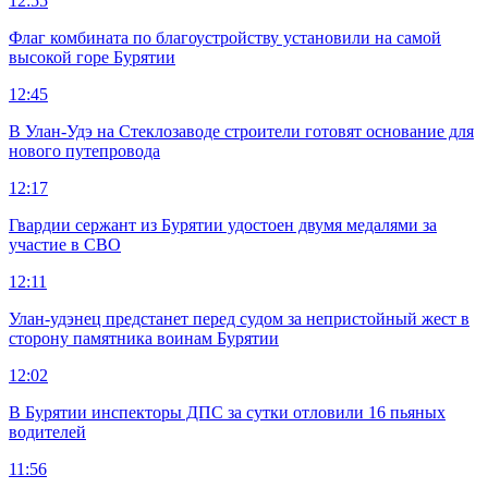
12:55
Флаг комбината по благоустройству установили на самой
высокой горе Бурятии
12:45
В Улан-Удэ на Стеклозаводе строители готовят основание для
нового путепровода
12:17
Гвардии сержант из Бурятии удостоен двумя медалями за
участие в СВО
12:11
Улан-удэнец предстанет перед судом за непристойный жест в
сторону памятника воинам Бурятии
12:02
В Бурятии инспекторы ДПС за сутки отловили 16 пьяных
водителей
11:56