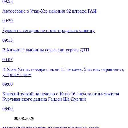
09:53
Автосервис в Улан-Удэ накопил 92 штрафа ГАИ
09:20
Зурхай на сегодня: не стоит продавать машину
09:13
В Кижинге выбоины создавали угрозу ДТП
09:07
В Улан-Удэ из пожара спасли 11 человек, 5 из них отравились
угарным газом
09:00
Краткий зурхай на неделю с 10 по 16 августа от настоятеля
Курумканского дацана Гандан Ше Дувлин
06:00
09.08.2026