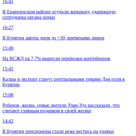
16:41
В Еравнинском районе осудили женщину, ударившую
сотрудника органа опеки
16:27
В Бурятии завтра днем до +30, временами ливни
15:49
На ВСЖД на 7,7% выросли перевозки контейнеров
15:45
Кадры и экспорт станут центральными темами Дня поля в
Бурятии
15:08
Ребенок, жизнь, семья: жители Улан-Удэ рассказали, что
считают главным подарком в своей жизни
14:42
В Бурятии пенсионеры стали реже вестись на уловки