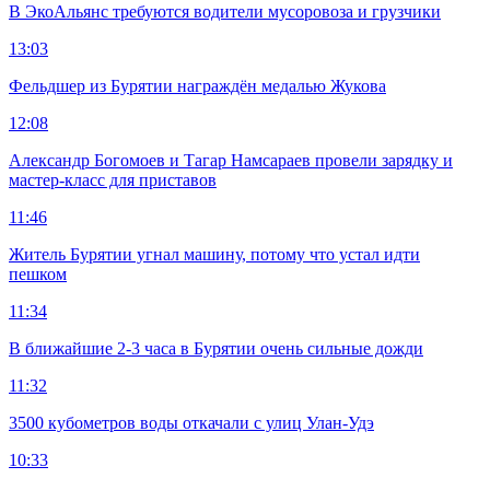
В ЭкоАльянс требуются водители мусоровоза и грузчики
13:03
Фельдшер из Бурятии награждён медалью Жукова
12:08
Александр Богомоев и Тагар Намсараев провели зарядку и
мастер-класс для приставов
11:46
Житель Бурятии угнал машину, потому что устал идти
пешком
11:34
В ближайшие 2-3 часа в Бурятии очень сильные дожди
11:32
3500 кубометров воды откачали с улиц Улан-Удэ
10:33