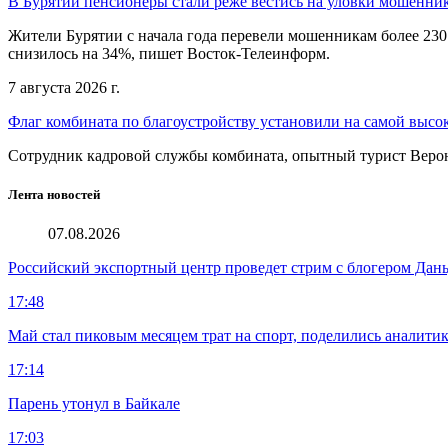
В Бурятии пенсионеры стали реже вестись на уловки мошенни
Жители Бурятии с начала года перевели мошенникам более 230
снизилось на 34%, пишет Восток-Телеинформ.
7 августа 2026 г.
Флаг комбината по благоустройству установили на самой высо
Сотрудник кадровой службы комбината, опытный турист Веро
Лента новостей
07.08.2026
Российский экспортный центр проведет стрим с блогером Дан
17:48
Май стал пиковым месяцем трат на спорт, поделились аналити
17:14
Парень утонул в Байкале
17:03