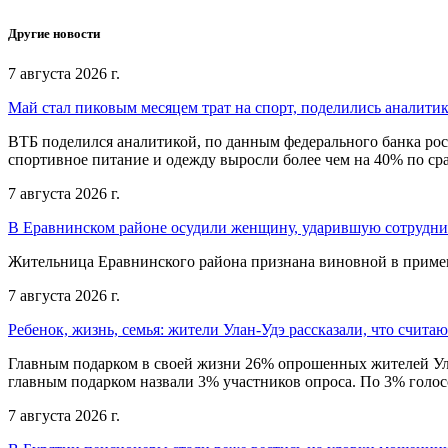
Другие новости
7 августа 2026 г.
Май стал пиковым месяцем трат на спорт, поделились аналити
ВТБ поделился аналитикой, по данным федерального банка рос
спортивное питание и одежду выросли более чем на 40% по с
7 августа 2026 г.
В Еравнинском районе осудили женщину, ударившую сотрудни
Жительница Еравнинского района признана виновной в примен
7 августа 2026 г.
Ребенок, жизнь, семья: жители Улан-Удэ рассказали, что счита
Главным подарком в своей жизни 26% опрошенных жителей Улан
главным подарком назвали 3% участников опроса. По 3% голосо
7 августа 2026 г.