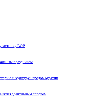
» участнику ВОВ
нальным праздником
сторию и культуру народов Бурятии
 занятия адаптивным спортом