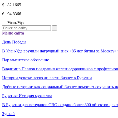
$ 82.1665
€ 94.8366
…
Улан-Удэ
Меню сайта
День Победы
В Улан-Удэ вручили нагрудный знак «85 лет битвы за Москву
Парламентское обозрение
Владимир Павлов поздравил железнодорожников с профессио
Истории успеха: легко ли вести бизнес в Бурятии
Добрые истории: как социальный бизнес помогает сохранить и
Бурятия: История мужества
В Бурятии для ветеранов СВО создано более 800 объектов для
Зурхай