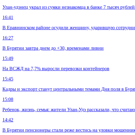
Улан-удэнец украл из сумки незнакомца в банке 7 тысяч рублей
16:41
В Еравнинском районе осудили женщину, ударившую сотрудни
16:27
В Бурятии завтра днем до +30, временами ливни
15:49
На ВСЖД на 7,7% выросли перевозки контейнеров
15:45
Кадры и экспорт станут центральными темами Дня поля в Бур
15:08
Ребенок, жизнь, семья: жители Улан-Удэ рассказали, что счита
14:42
В Бурятии пенсионеры стали реже вестись на уловки мошенни