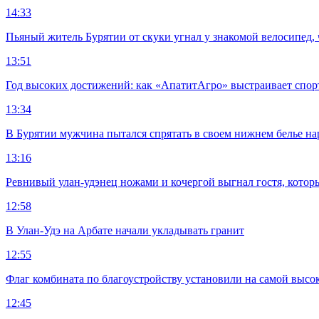
14:33
Пьяный житель Бурятии от скуки угнал у знакомой велосипед, 
13:51
Год высоких достижений: как «АпатитАгро» выстраивает спо
13:34
В Бурятии мужчина пытался спрятать в своем нижнем белье на
13:16
Ревнивый улан-удэнец ножами и кочергой выгнал гостя, котор
12:58
В Улан-Удэ на Арбате начали укладывать гранит
12:55
Флаг комбината по благоустройству установили на самой высо
12:45