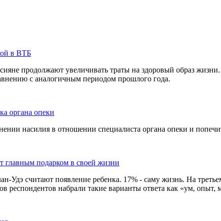
кой в ВТБ
сияне продолжают увеличивать траты на здоровый образ жизни. 
равнению с аналогичным периодом прошлого года.
ка органа опеки
ении насилия в отношении специалиста органа опеки и попечит
ют главным подарком в своей жизни
-Удэ считают появление ребенка. 17% - саму жизнь. На третьем 
в респондентов набрали такие варианты ответа как «ум, опыт, м