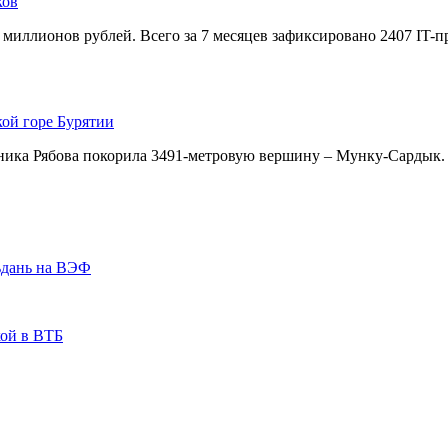
ков
 миллионов рублей. Всего за 7 месяцев зафиксировано 2407 IT-
кой горе Бурятии
ника Рябова покорила 3491-метровую вершину – Мунку-Сардык.
ьдань на ВЭФ
кой в ВТБ