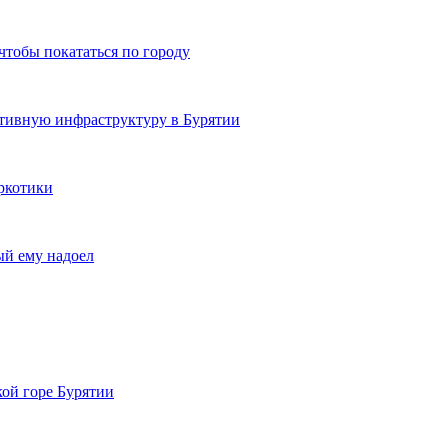
чтобы покататься по городу
ртивную инфраструктуру в Бурятии
ркотики
ый ему надоел
кой горе Бурятии