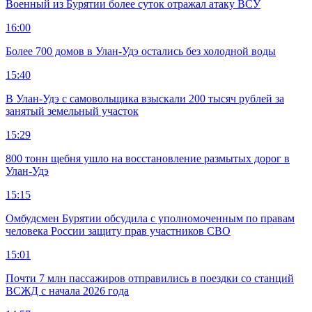
Военный из Бурятии более суток отражал атаку ВСУ
16:00
Более 700 домов в Улан-Удэ остались без холодной воды
15:40
В Улан-Удэ с самовольщика взыскали 200 тысяч рублей за
занятый земельный участок
15:29
800 тонн щебня ушло на восстановление размытых дорог в
Улан-Удэ
15:15
Омбудсмен Бурятии обсудила с уполномоченным по правам
человека России защиту прав участников СВО
15:01
Почти 7 млн пассажиров отправились в поездки со станций
ВСЖД с начала 2026 года