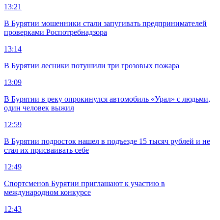
13:21
В Бурятии мошенники стали запугивать предпринимателей
проверками Роспотребнадзора
13:14
В Бурятии лесники потушили три грозовых пожара
13:09
В Бурятии в реку опрокинулся автомобиль «Урал» с людьми,
один человек выжил
12:59
В Бурятии подросток нашел в подъезде 15 тысяч рублей и не
стал их присваивать себе
12:49
Спортсменов Бурятии приглашают к участию в
международном конкурсе
12:43