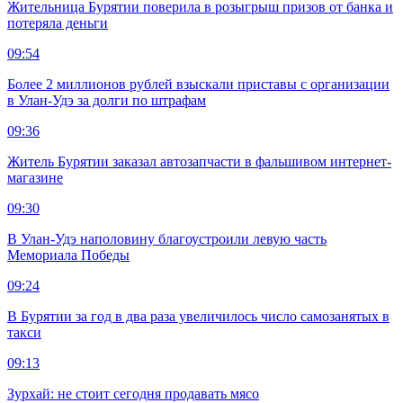
Жительница Бурятии поверила в розыгрыш призов от банка и
потеряла деньги
09:54
Более 2 миллионов рублей взыскали приставы с организации
в Улан-Удэ за долги по штрафам
09:36
Житель Бурятии заказал автозапчасти в фальшивом интернет-
магазине
09:30
В Улан-Удэ наполовину благоустроили левую часть
Мемориала Победы
09:24
В Бурятии за год в два раза увеличилось число самозанятых в
такси
09:13
Зурхай: не стоит сегодня продавать мясо