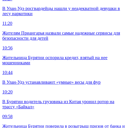
В Улан-Удэ росгвардейцы нашли у неадекватной девушки в
лесу наркотики
11:20
Жителям Приангарья назвали самые надежные сервисы для
безопасности для детей
10:56
Жительница Бурятии оспорила кредит, взятый на нее
мошенниками
10:44
В Улан-Удэ устанавливают «умные» весы для фур
10:20
В Бурятии водитель грузовика из Китая уронил ротор на
трассу «Байкал»
09:58
Жительница Бурятии поверила в розыгрыш призов от банка и