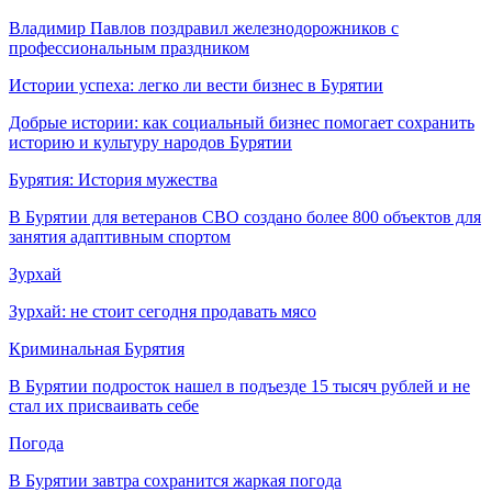
Владимир Павлов поздравил железнодорожников с
профессиональным праздником
Истории успеха: легко ли вести бизнес в Бурятии
Добрые истории: как социальный бизнес помогает сохранить
историю и культуру народов Бурятии
Бурятия: История мужества
В Бурятии для ветеранов СВО создано более 800 объектов для
занятия адаптивным спортом
Зурхай
Зурхай: не стоит сегодня продавать мясо
Криминальная Бурятия
В Бурятии подросток нашел в подъезде 15 тысяч рублей и не
стал их присваивать себе
Погода
В Бурятии завтра сохранится жаркая погода