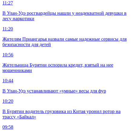
11:27
В Улан-Удэ росгвардейцы нашли у неадекватной девушки в
лесу наркотики
11:20
Жителям Приангарья назвали самые надежные сервисы для
безопасности для детей
10:56
Жительница Бурятии оспорила кредит, взятый на нее
мошенниками
10:44
В Улан-Удэ устанавливают «умные» весы для фур
10:20
В Бурятии водитель грузовика из Китая уронил ротор на
трассу «Байкал»
09:58