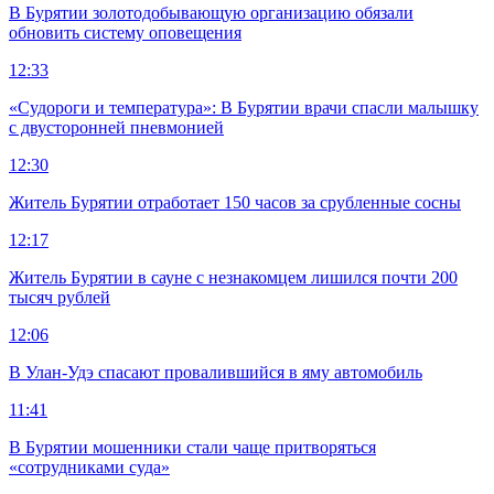
В Бурятии золотодобывающую организацию обязали
обновить систему оповещения
12:33
«Судороги и температура»: В Бурятии врачи спасли малышку
с двусторонней пневмонией
12:30
Житель Бурятии отработает 150 часов за срубленные сосны
12:17
Житель Бурятии в сауне с незнакомцем лишился почти 200
тысяч рублей
12:06
В Улан-Удэ спасают провалившийся в яму автомобиль
11:41
В Бурятии мошенники стали чаще притворяться
«сотрудниками суда»