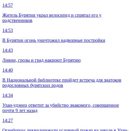
14:57
Житель Бурятии украл велосипед и спрятал его у
родственников
14:53
В Бурятии огонь уничтожил надворные постройки
14:43
Ливни, грозы и град накроют Бурятию
14:40
В Национальной библиотеке пройдет встреча для знатоков
родословных бурятских родов
14:34
Улан-удэнец ответит за убийство знакомого, совершенное
почти 9 лет назад
14:27
Огнеборцы ликвидировали условный пожар на заводе в Улан-