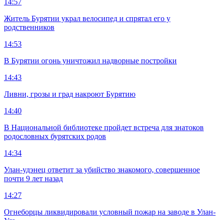
14:57
Житель Бурятии украл велосипед и спрятал его у
родственников
14:53
В Бурятии огонь уничтожил надворные постройки
14:43
Ливни, грозы и град накроют Бурятию
14:40
В Национальной библиотеке пройдет встреча для знатоков
родословных бурятских родов
14:34
Улан-удэнец ответит за убийство знакомого, совершенное
почти 9 лет назад
14:27
Огнеборцы ликвидировали условный пожар на заводе в Улан-