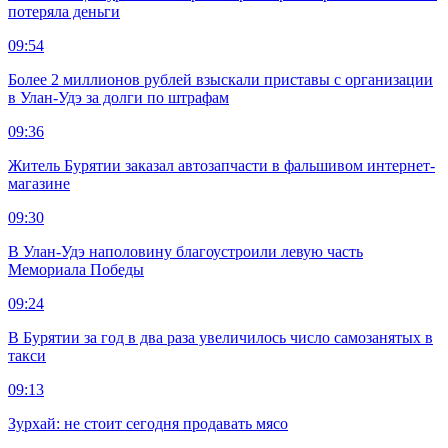
потеряла деньги
09:54
Более 2 миллионов рублей взыскали приставы с организации
в Улан-Удэ за долги по штрафам
09:36
Житель Бурятии заказал автозапчасти в фальшивом интернет-
магазине
09:30
В Улан-Удэ наполовину благоустроили левую часть
Мемориала Победы
09:24
В Бурятии за год в два раза увеличилось число самозанятых в
такси
09:13
Зурхай: не стоит сегодня продавать мясо