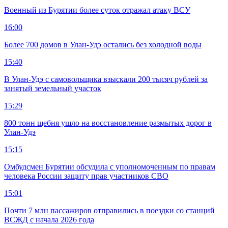
Военный из Бурятии более суток отражал атаку ВСУ
16:00
Более 700 домов в Улан-Удэ остались без холодной воды
15:40
В Улан-Удэ с самовольщика взыскали 200 тысяч рублей за
занятый земельный участок
15:29
800 тонн щебня ушло на восстановление размытых дорог в
Улан-Удэ
15:15
Омбудсмен Бурятии обсудила с уполномоченным по правам
человека России защиту прав участников СВО
15:01
Почти 7 млн пассажиров отправились в поездки со станций
ВСЖД с начала 2026 года