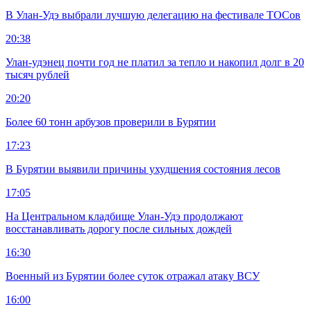
В Улан-Удэ выбрали лучшую делегацию на фестивале ТОСов
20:38
Улан-удэнец почти год не платил за тепло и накопил долг в 20
тысяч рублей
20:20
Более 60 тонн арбузов проверили в Бурятии
17:23
В Бурятии выявили причины ухудшения состояния лесов
17:05
На Центральном кладбище Улан-Удэ продолжают
восстанавливать дорогу после сильных дождей
16:30
Военный из Бурятии более суток отражал атаку ВСУ
16:00