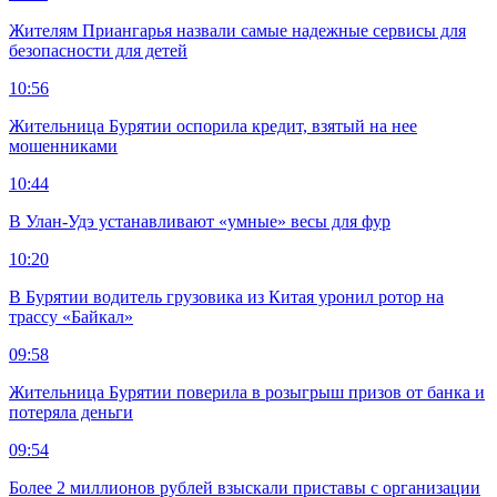
Жителям Приангарья назвали самые надежные сервисы для
безопасности для детей
10:56
Жительница Бурятии оспорила кредит, взятый на нее
мошенниками
10:44
В Улан-Удэ устанавливают «умные» весы для фур
10:20
В Бурятии водитель грузовика из Китая уронил ротор на
трассу «Байкал»
09:58
Жительница Бурятии поверила в розыгрыш призов от банка и
потеряла деньги
09:54
Более 2 миллионов рублей взыскали приставы с организации