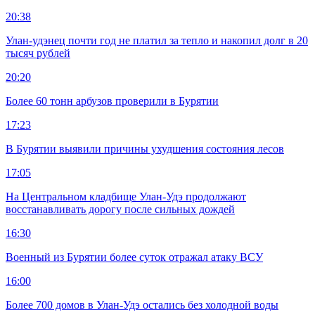
20:38
Улан-удэнец почти год не платил за тепло и накопил долг в 20
тысяч рублей
20:20
Более 60 тонн арбузов проверили в Бурятии
17:23
В Бурятии выявили причины ухудшения состояния лесов
17:05
На Центральном кладбище Улан-Удэ продолжают
восстанавливать дорогу после сильных дождей
16:30
Военный из Бурятии более суток отражал атаку ВСУ
16:00
Более 700 домов в Улан-Удэ остались без холодной воды