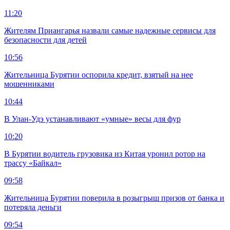
11:20
Жителям Приангарья назвали самые надежные сервисы для
безопасности для детей
10:56
Жительница Бурятии оспорила кредит, взятый на нее
мошенниками
10:44
В Улан-Удэ устанавливают «умные» весы для фур
10:20
В Бурятии водитель грузовика из Китая уронил ротор на
трассу «Байкал»
09:58
Жительница Бурятии поверила в розыгрыш призов от банка и
потеряла деньги
09:54