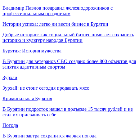
Владимир Павлов поздравил железнодорожников с
профессиональным праздником
Истории успеха: легко ли вести бизнес в Бурятии
Добрые истории: как социальный бизнес помогает сохранить
историю и культуру народов Бурятии
Бурятия: История мужества
В Бурятии для ветеранов СВО создано более 800 объектов для
занятия адаптивным спортом
Зурхай
Зурхай: не стоит сегодня продавать мясо
Криминальная Бурятия
В Бурятии подросток нашел в подъезде 15 тысяч рублей и не
стал их присваивать себе
Погода
В Бурятии завтра сохранится жаркая погода