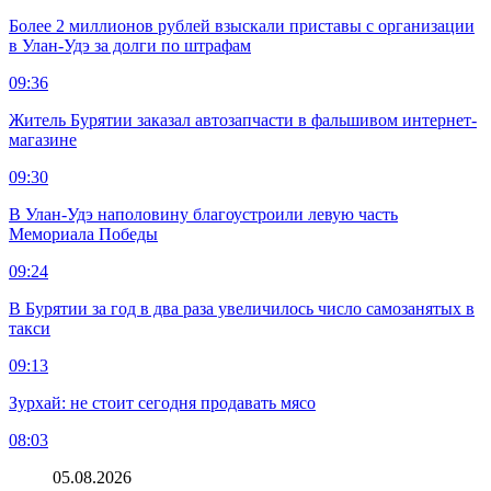
Более 2 миллионов рублей взыскали приставы с организации
в Улан-Удэ за долги по штрафам
09:36
Житель Бурятии заказал автозапчасти в фальшивом интернет-
магазине
09:30
В Улан-Удэ наполовину благоустроили левую часть
Мемориала Победы
09:24
В Бурятии за год в два раза увеличилось число самозанятых в
такси
09:13
Зурхай: не стоит сегодня продавать мясо
08:03
05.08.2026