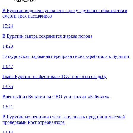
06.08.2026
В Бурятии водитель упавшего в реку грузовика обвиняется в
смерти трех пассажиров
15:24
В Бурятии завтра сохранится жаркая погода
14:23
Татауровская паромная переправа снова заработала в Бурятии
13:47
Глава Бурятии на фестивале ТОС попал на свадьбу
13:35
Военный из Бурятии на СВО уничтожил «Бабу-ягу»
13:21
В Бурятии мошенники стали запугивать предпринимателей
проверками Роспотребнадзора
13:14