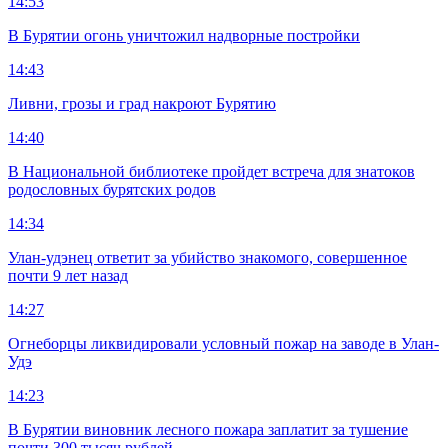
14:53
В Бурятии огонь уничтожил надворные постройки
14:43
Ливни, грозы и град накроют Бурятию
14:40
В Национальной библиотеке пройдет встреча для знатоков
родословных бурятских родов
14:34
Улан-удэнец ответит за убийство знакомого, совершенное
почти 9 лет назад
14:27
Огнеборцы ликвидировали условный пожар на заводе в Улан-
Удэ
14:23
В Бурятии виновник лесного пожара заплатит за тушение
почти 300 тысяч рублей