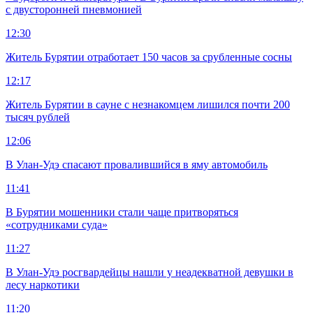
с двусторонней пневмонией
12:30
Житель Бурятии отработает 150 часов за срубленные сосны
12:17
Житель Бурятии в сауне с незнакомцем лишился почти 200
тысяч рублей
12:06
В Улан-Удэ спасают провалившийся в яму автомобиль
11:41
В Бурятии мошенники стали чаще притворяться
«сотрудниками суда»
11:27
В Улан-Удэ росгвардейцы нашли у неадекватной девушки в
лесу наркотики
11:20