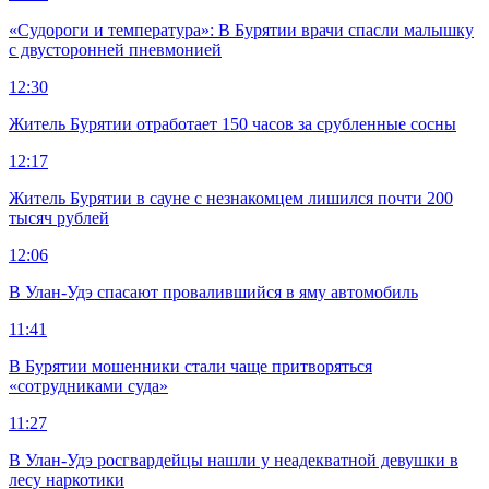
«Судороги и температура»: В Бурятии врачи спасли малышку
с двусторонней пневмонией
12:30
Житель Бурятии отработает 150 часов за срубленные сосны
12:17
Житель Бурятии в сауне с незнакомцем лишился почти 200
тысяч рублей
12:06
В Улан-Удэ спасают провалившийся в яму автомобиль
11:41
В Бурятии мошенники стали чаще притворяться
«сотрудниками суда»
11:27
В Улан-Удэ росгвардейцы нашли у неадекватной девушки в
лесу наркотики