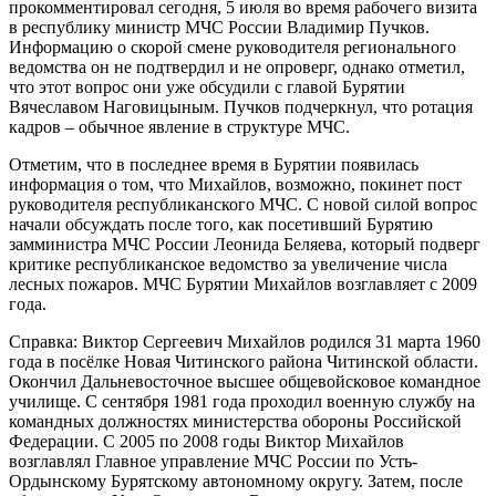
прокомментировал сегодня, 5 июля во время рабочего визита
в республику министр МЧС России Владимир Пучков.
Информацию о скорой смене руководителя регионального
ведомства он не подтвердил и не опроверг, однако отметил,
что этот вопрос они уже обсудили с главой Бурятии
Вячеславом Наговицыным. Пучков подчеркнул, что ротация
кадров – обычное явление в структуре МЧС.
Отметим, что в последнее время в Бурятии появилась
информация о том, что Михайлов, возможно, покинет пост
руководителя республиканского МЧС. С новой силой вопрос
начали обсуждать после того, как посетивший Бурятию
замминистра МЧС России Леонида Беляева, который подверг
критике республиканское ведомство за увеличение числа
лесных пожаров. МЧС Бурятии Михайлов возглавляет с 2009
года.
Справка: Виктор Сергеевич Михайлов родился 31 марта 1960
года в посёлке Новая Читинского района Читинской области.
Окончил Дальневосточное высшее общевойсковое командное
училище. С сентября 1981 года проходил военную службу на
командных должностях министерства обороны Российской
Федерации. С 2005 по 2008 годы Виктор Михайлов
возглавлял Главное управление МЧС России по Усть-
Ордынскому Бурятскому автономному округу. Затем, после