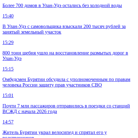
Более 700 домов в Улан-Удэ остались без холодной воды
15:40
В Улан-Удэ с самовольщика взыскали 200 тысяч рублей за
занятый земельный участок
15:29
800 тонн щебня ушло на восстановление размытых дорог в
Улан-Удэ
15:15
Омбудсмен Бурятии обсудила с уполномоченным по правам
человека России защиту прав участников СВО
15:01
Почти 7 млн пассажиров отправились в поездки со станций
ВСЖД с начала 2026 года
14:57
Житель Бурятии украл велосипед и спрятал его у
родственников