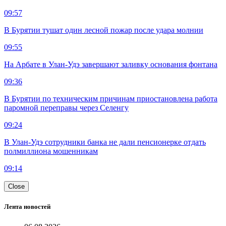
09:57
В Бурятии тушат один лесной пожар после удара молнии
09:55
На Арбате в Улан-Удэ завершают заливку основания фонтана
09:36
В Бурятии по техническим причинам приостановлена работа
паромной переправы через Селенгу
09:24
В Улан-Удэ сотрудники банка не дали пенсионерке отдать
полмиллиона мошенникам
09:14
Close
Лента новостей