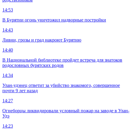
14:53
В Бурятии огонь уничтожил надворные постройки
14:43
Ливни, грозы и град накроют Бурятию
14:40
В Национальной библиотеке пройдет встреча для знатоков
родословных бурятских родов
14:34
Улан-удэнец ответит за убийство знакомого, совершенное
почти 9 лет назад
14:27
Огнеборцы ликвидировали условный пожар на заводе в Улан-
Удэ
14:23