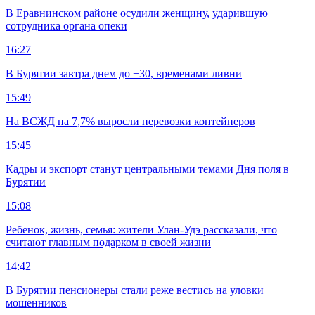
В Еравнинском районе осудили женщину, ударившую
сотрудника органа опеки
16:27
В Бурятии завтра днем до +30, временами ливни
15:49
На ВСЖД на 7,7% выросли перевозки контейнеров
15:45
Кадры и экспорт станут центральными темами Дня поля в
Бурятии
15:08
Ребенок, жизнь, семья: жители Улан-Удэ рассказали, что
считают главным подарком в своей жизни
14:42
В Бурятии пенсионеры стали реже вестись на уловки
мошенников