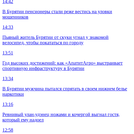
14:42
В Бурятии пенсионеры стали реже вестись на уловки
мошенников
14:33
Пьяный житель Бурятии от скуки угнал у знакомой
велосипед, чтобы покататься по городу
13:51
Год высоких достижений: как «АпатитАгро» выстраивает
спортивную инфраструктуру в Бурятии
13:34
В Бурятии мужчина пытался спрятать в своем нижнем белье
наркотики
13:16
Ревнивый улан-удэнец ножами и кочергой выгнал гостя,
который ему надоел
12:58