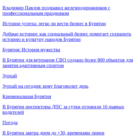
Владимир Павлов поздравил железнодорожников с
профессиональным праздником
Истории успеха: легко ли вести бизнес в Бурятии
Добрые истории: как социальный бизнес помогает сохранить
историю и культуру народов Бурятии
Бурятия: История мужества
В Бурятии для ветеранов СВО создано более 800 объектов для
занятия адаптивным спортом
Зурхай
Зурхай на сегодня: кому благоволит день
Криминальная Бурятия
В Бурятии инспекторы ДПС за сутки отловили 16 пьяных
водителей
Погода
В Бурятии завтра днем до +30, временами ливни