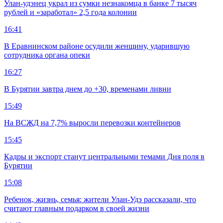
Улан-удэнец украл из сумки незнакомца в банке 7 тысяч
рублей и «заработал» 2,5 года колонии
16:41
В Еравнинском районе осудили женщину, ударившую
сотрудника органа опеки
16:27
В Бурятии завтра днем до +30, временами ливни
15:49
На ВСЖД на 7,7% выросли перевозки контейнеров
15:45
Кадры и экспорт станут центральными темами Дня поля в
Бурятии
15:08
Ребенок, жизнь, семья: жители Улан-Удэ рассказали, что
считают главным подарком в своей жизни