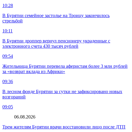
10:28
В Бурятии семейное застолье на Троицу закончилось
стрельбой
10:11
В Бурятии дроппер вернул пенсионеру украденные с
электронного счета 430 тысяч рублей
09:54
Жительница Бурятии перевела аферистам более 3 млн рублей
за «возврат вклада из Африки»
09:36
В лесном фонде Бурятии за сутки не зафиксировано новых
возгораний
09:05
06.08.2026
Трем жителям Бурятии врачи восстановили лицо после ДТП