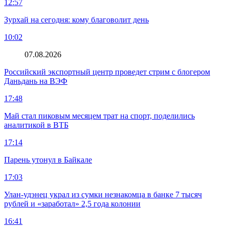
12:57
Зурхай на сегодня: кому благоволит день
10:02
07.08.2026
Российский экспортный центр проведет стрим с блогером
Даньдань на ВЭФ
17:48
Май стал пиковым месяцем трат на спорт, поделились
аналитикой в ВТБ
17:14
Парень утонул в Байкале
17:03
Улан-удэнец украл из сумки незнакомца в банке 7 тысяч
рублей и «заработал» 2,5 года колонии
16:41