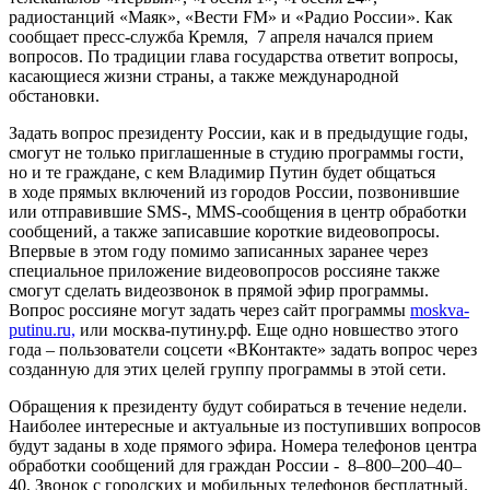
радиостанций «Маяк», «Вести FM» и «Радио России». Как
сообщает пресс-служба Кремля, 7 апреля начался прием
вопросов. По традиции глава государства ответит вопросы,
касающиеся жизни страны, а также международной
обстановки.
Задать вопрос президенту России, как и в предыдущие годы,
смогут не только приглашенные в студию программы гости,
но и те граждане, с кем Владимир Путин будет общаться
в ходе прямых включений из городов России, позвонившие
или отправившие SMS-, MMS-сообщения в центр обработки
сообщений, а также записавшие короткие видеовопросы.
Впервые в этом году помимо записанных заранее через
специальное приложение видеовопросов россияне также
смогут сделать видеозвонок в прямой эфир программы.
Вопрос россияне могут задать через сайт программы
moskva-
putinu.ru,
или москва-путину.рф. Еще одно новшество этого
года – пользователи соцсети «ВКонтакте» задать вопрос через
созданную для этих целей группу программы в этой сети.
Обращения к президенту будут собираться в течение недели.
Наиболее интересные и актуальные из поступивших вопросов
будут заданы в ходе прямого эфира. Номера телефонов центра
обработки сообщений для граждан России - 8–800–200–40–
40. Звонок с городских и мобильных телефонов бесплатный.