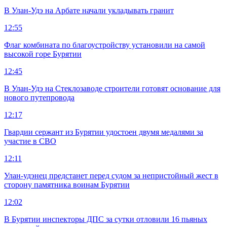
В Улан-Удэ на Арбате начали укладывать гранит
12:55
Флаг комбината по благоустройству установили на самой
высокой горе Бурятии
12:45
В Улан-Удэ на Стеклозаводе строители готовят основание для
нового путепровода
12:17
Гвардии сержант из Бурятии удостоен двумя медалями за
участие в СВО
12:11
Улан-удэнец предстанет перед судом за непристойный жест в
сторону памятника воинам Бурятии
12:02
В Бурятии инспекторы ДПС за сутки отловили 16 пьяных