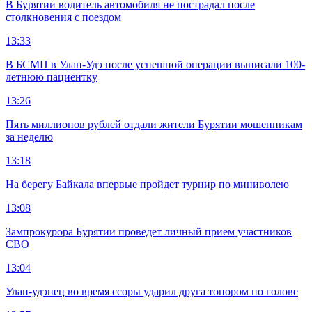
В Бурятии водитель автомобиля не пострадал после
столкновения с поездом
13:33
В БСМП в Улан-Удэ после успешной операции выписали 100-
летнюю пациентку
13:26
Пять миллионов рублей отдали жители Бурятии мошенникам
за неделю
13:18
На берегу Байкала впервые пройдет турнир по миниволею
13:08
Зампрокурора Бурятии проведет личный прием участников
СВО
13:04
Улан-удэнец во время ссоры ударил друга топором по голове