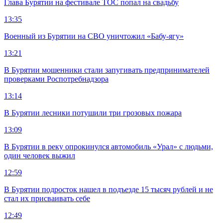
Глава Бурятии на фестивале ТОС попал на свадьбу
13:35
Военный из Бурятии на СВО уничтожил «Бабу-ягу»
13:21
В Бурятии мошенники стали запугивать предпринимателей
проверками Роспотребнадзора
13:14
В Бурятии лесники потушили три грозовых пожара
13:09
В Бурятии в реку опрокинулся автомобиль «Урал» с людьми,
один человек выжил
12:59
В Бурятии подросток нашел в подъезде 15 тысяч рублей и не
стал их присваивать себе
12:49