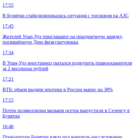
17:55
В Бурятии стабилизировалась ситуация с топливом на АЗС
17:45
Жителей Улан-Удэ приглашают на праздничную зарядку,
посвящённую Дню физкультурника
17:34
В Улан-Удэ иностранец пытался подкупить правоохранителя
за 2 миллиона рублей
17:21
ВТБ: объем выдачи ипотеки в России вырос на 38%
17:15
Почти полмиллиона мальков осетра выпустили в Селенгу в
Бурятии
16:48
Прокуратура Бурятии взяла под контроль расследование