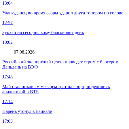
13:04
Улан-удэнец во время ссоры ударил друга топором по голове
12:57
Зурхай на сегодня: кому благоволит день
10:02
07.08.2026
Российский экспортный центр проведет стрим с блогером
Даньдань на ВЭФ
17:48
Май стал пиковым месяцем трат на спорт, поделились
аналитикой в ВТБ
17:14
Парень утонул в Байкале
17:03