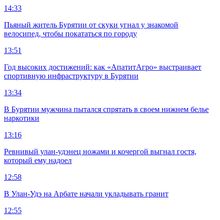
14:33
Пьяный житель Бурятии от скуки угнал у знакомой
велосипед, чтобы покататься по городу
13:51
Год высоких достижений: как «АпатитАгро» выстраивает
спортивную инфраструктуру в Бурятии
13:34
В Бурятии мужчина пытался спрятать в своем нижнем белье
наркотики
13:16
Ревнивый улан-удэнец ножами и кочергой выгнал гостя,
который ему надоел
12:58
В Улан-Удэ на Арбате начали укладывать гранит
12:55