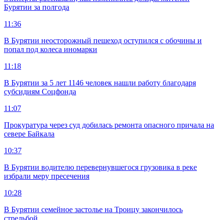
Бурятии за полгода
11:36
В Бурятии неосторожный пешеход оступился с обочины и
попал под колеса иномарки
11:18
В Бурятии за 5 лет 1146 человек нашли работу благодаря
субсидиям Соцфонда
11:07
Прокуратура через суд добилась ремонта опасного причала на
севере Байкала
10:37
В Бурятии водителю перевернувшегося грузовика в реке
избрали меру пресечения
10:28
В Бурятии семейное застолье на Троицу закончилось
стрельбой