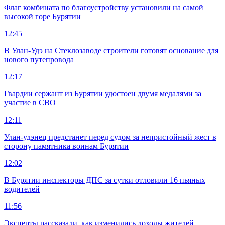
Флаг комбината по благоустройству установили на самой
высокой горе Бурятии
12:45
В Улан-Удэ на Стеклозаводе строители готовят основание для
нового путепровода
12:17
Гвардии сержант из Бурятии удостоен двумя медалями за
участие в СВО
12:11
Улан-удэнец предстанет перед судом за непристойный жест в
сторону памятника воинам Бурятии
12:02
В Бурятии инспекторы ДПС за сутки отловили 16 пьяных
водителей
11:56
Эксперты рассказали, как изменились доходы жителей