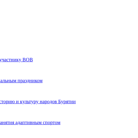
» участнику ВОВ
нальным праздником
сторию и культуру народов Бурятии
 занятия адаптивным спортом