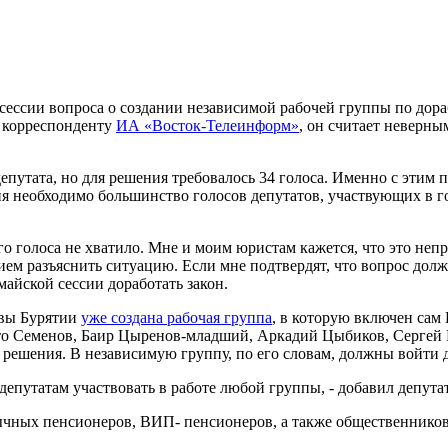
сессии вопроса о создании независимой рабочей группы по дора
й корреспонденту
ИА «Восток-Телеинформ»
, он считает неверн
епутата, но для решения требовалось 34 голоса. Именно с этим пу
я необходимо большинство голосов депутатов, участвующих в го
о голоса не хватило. Мне и моим юристам кажется, что это неп
ием разъяснить ситуацию. Если мне подтвердят, что вопрос дол
майской сессии доработать закон.
авы Бурятии
уже создана рабочая группа
, в которую включен сам 
ато Семенов, Баир Цыренов-младший, Аркадий Цыбиков, Сергей 
 решения. В независимую группу, по его словам, должны войти д
депутатам участвовать в работе любой группы, - добавил депутат
бычных пенсионеров, ВИП- пенсионеров, а также общественнико