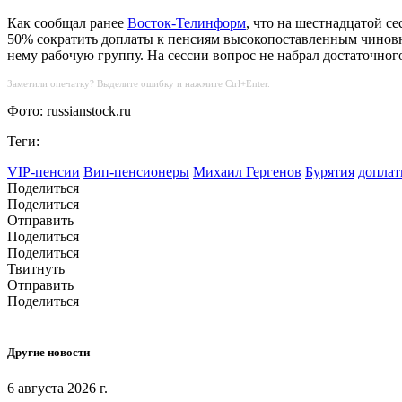
Как сообщал ранее
Восток-Телинформ
, что на шестнадцатой с
50% сократить доплаты к пенсиям высокопоставленным чинов
нему рабочую группу. На сессии вопрос не набрал достаточног
Заметили опечатку? Выделите ошибку и нажмите Ctrl+Enter.
Фото: russianstock.ru
Теги:
VIP-пенсии
Вип-пенсионеры
Михаил Гергенов
Бурятия
доплат
Поделиться
Поделиться
Отправить
Поделиться
Поделиться
Твитнуть
Отправить
Поделиться
Другие новости
6 августа 2026 г.