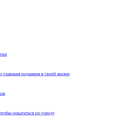
ятии
ют главным подарком в своей жизни
ков
чтобы покататься по городу