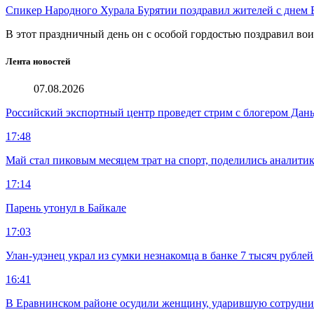
Спикер Народного Хурала Бурятии поздравил жителей с днем
В этот праздничный день он с особой гордостью поздравил во
Лента новостей
07.08.2026
Российский экспортный центр проведет стрим с блогером Дан
17:48
Май стал пиковым месяцем трат на спорт, поделились аналити
17:14
Парень утонул в Байкале
17:03
Улан-удэнец украл из сумки незнакомца в банке 7 тысяч рублей
16:41
В Еравнинском районе осудили женщину, ударившую сотрудни