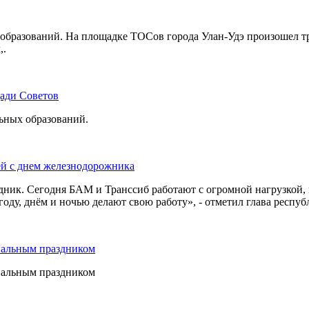
бразований. На площадке ТОСов города Улан-Удэ произошел тр
,.
щади Советов
льных образований.
ей с днем железнодорожника
дник. Сегодня БАМ и Транссиб работают с огромной нагрузкой,
оду, днём и ночью делают свою работу», - отметил глава респуб
нальным праздником
нальным праздником