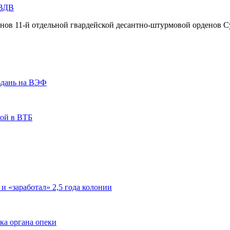
 ВДВ
инов 11-й отдельной гвардейской десантно-штурмовой орденов С
ьдань на ВЭФ
кой в ВТБ
 и «заработал» 2,5 года колонии
ка органа опеки