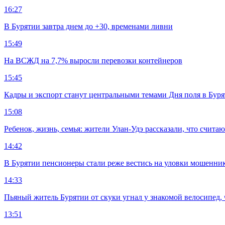
16:27
В Бурятии завтра днем до +30, временами ливни
15:49
На ВСЖД на 7,7% выросли перевозки контейнеров
15:45
Кадры и экспорт станут центральными темами Дня поля в Бур
15:08
Ребенок, жизнь, семья: жители Улан-Удэ рассказали, что счита
14:42
В Бурятии пенсионеры стали реже вестись на уловки мошенни
14:33
Пьяный житель Бурятии от скуки угнал у знакомой велосипед, 
13:51