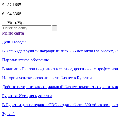
$ 82.1665
€ 94.8366
…
Улан-Удэ
Меню сайта
День Победы
В Улан-Удэ вручили нагрудный знак «85 лет битвы за Москву
Парламентское обозрение
Владимир Павлов поздравил железнодорожников с профессио
Истории успеха: легко ли вести бизнес в Бурятии
Добрые истории: как социальный бизнес помогает сохранить и
Бурятия: История мужества
В Бурятии для ветеранов СВО создано более 800 объектов для
Зурхай