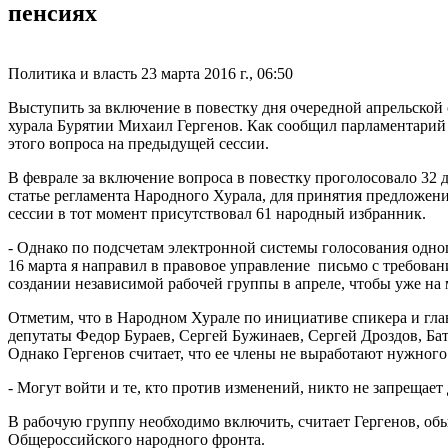
пенсиях
Политика и власть
23 марта 2016 г., 06:50
Выступить за включение в повестку дня очередной апрельской 
хурала Бурятии Михаил Гергенов. Как сообщил парламентари
этого вопроса на предыдущей сессии.
В феврале за включение вопроса в повестку проголосовало 32 д
статье регламента Народного Хурала, для принятия предложени
сессии в тот момент присутствовал 61 народный избранник.
- Однако по подсчетам электронной системы голосования одног
16 марта я направил в правовое управление письмо с требован
создании независимой рабочей группы в апреле, чтобы уже на 
Отметим, что в Народном Хурале по инициативе спикера и гл
депутаты Федор Бураев, Сергей Бужинаев, Сергей Дроздов, Б
Однако Гергенов считает, что ее члены не выработают нужного
- Могут войти и те, кто против изменений, никто не запрещает 
В рабочую группу необходимо включить, считает Гергенов, о
Общероссийского народного фронта.