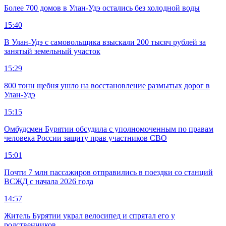
Более 700 домов в Улан-Удэ остались без холодной воды
15:40
В Улан-Удэ с самовольщика взыскали 200 тысяч рублей за
занятый земельный участок
15:29
800 тонн щебня ушло на восстановление размытых дорог в
Улан-Удэ
15:15
Омбудсмен Бурятии обсудила с уполномоченным по правам
человека России защиту прав участников СВО
15:01
Почти 7 млн пассажиров отправились в поездки со станций
ВСЖД с начала 2026 года
14:57
Житель Бурятии украл велосипед и спрятал его у
родственников