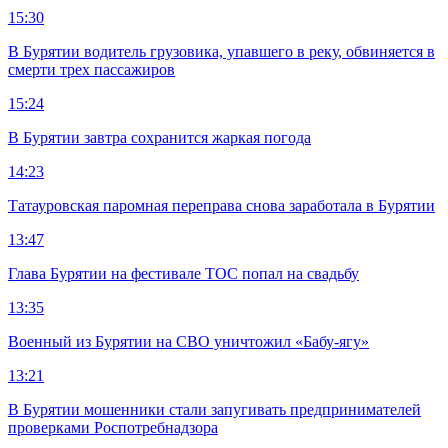
15:30
В Бурятии водитель грузовика, упавшего в реку, обвиняется в
смерти трех пассажиров
15:24
В Бурятии завтра сохранится жаркая погода
14:23
Татауровская паромная переправа снова заработала в Бурятии
13:47
Глава Бурятии на фестивале ТОС попал на свадьбу
13:35
Военный из Бурятии на СВО уничтожил «Бабу-ягу»
13:21
В Бурятии мошенники стали запугивать предпринимателей
проверками Роспотребнадзора