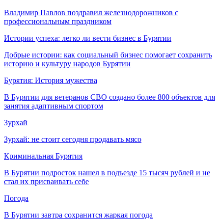
Владимир Павлов поздравил железнодорожников с
профессиональным праздником
Истории успеха: легко ли вести бизнес в Бурятии
Добрые истории: как социальный бизнес помогает сохранить
историю и культуру народов Бурятии
Бурятия: История мужества
В Бурятии для ветеранов СВО создано более 800 объектов для
занятия адаптивным спортом
Зурхай
Зурхай: не стоит сегодня продавать мясо
Криминальная Бурятия
В Бурятии подросток нашел в подъезде 15 тысяч рублей и не
стал их присваивать себе
Погода
В Бурятии завтра сохранится жаркая погода