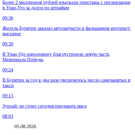
Более 2 миллионов рублей взыскали приставы с организации
в Улан-Удэ за долги по штрафам
09:36
Житель Бурятии заказал автозапчасти в фальшивом интернет-
магазине
09:30
В Улан-Удэ наполовину благоустроили левую часть
Мемориала Победы
09:24
В Бурятии за год в два раза увеличилось число самозанятых в
такси
09:13
Зурхай: не стоит сегодня продавать мясо
08:03
05.08.2026