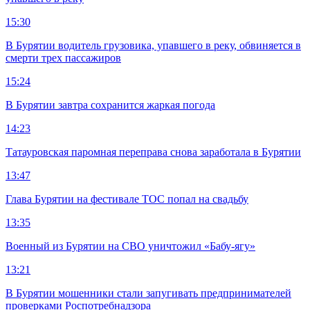
15:30
В Бурятии водитель грузовика, упавшего в реку, обвиняется в
смерти трех пассажиров
15:24
В Бурятии завтра сохранится жаркая погода
14:23
Татауровская паромная переправа снова заработала в Бурятии
13:47
Глава Бурятии на фестивале ТОС попал на свадьбу
13:35
Военный из Бурятии на СВО уничтожил «Бабу-ягу»
13:21
В Бурятии мошенники стали запугивать предпринимателей
проверками Роспотребнадзора