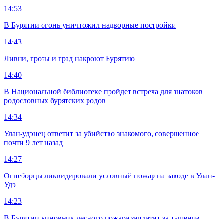
14:53
В Бурятии огонь уничтожил надворные постройки
14:43
Ливни, грозы и град накроют Бурятию
14:40
В Национальной библиотеке пройдет встреча для знатоков
родословных бурятских родов
14:34
Улан-удэнец ответит за убийство знакомого, совершенное
почти 9 лет назад
14:27
Огнеборцы ликвидировали условный пожар на заводе в Улан-
Удэ
14:23
В Бурятии виновник лесного пожара заплатит за тушение