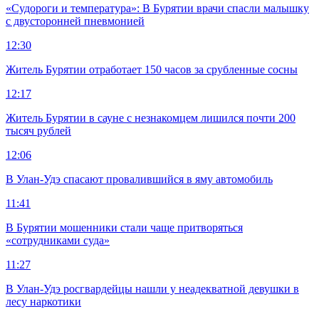
«Судороги и температура»: В Бурятии врачи спасли малышку
с двусторонней пневмонией
12:30
Житель Бурятии отработает 150 часов за срубленные сосны
12:17
Житель Бурятии в сауне с незнакомцем лишился почти 200
тысяч рублей
12:06
В Улан-Удэ спасают провалившийся в яму автомобиль
11:41
В Бурятии мошенники стали чаще притворяться
«сотрудниками суда»
11:27
В Улан-Удэ росгвардейцы нашли у неадекватной девушки в
лесу наркотики