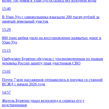
Более 700 домов в Улан-Удэ остались без холодной воды
15:40
В Улан-Удэ с самовольщика взыскали 200 тысяч рублей за
занятый земельный участок
15:29
800 тонн щебня ушло на восстановление размытых дорог в
Улан-Удэ
15:15
Омбудсмен Бурятии обсудила с уполномоченным по правам
человека России защиту прав участников СВО
15:01
Почти 7 млн пассажиров отправились в поездки со станций
ВСЖД с начала 2026 года
14:57
Житель Бурятии украл велосипед и спрятал его у
родственников