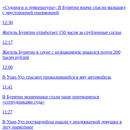
«Судороги и температура»: В Бурятии врачи спасли малышку
с двусторонней пневмонией
12:30
Житель Бурятии отработает 150 часов за срубленные сосны
12:17
Житель Бурятии в сауне с незнакомцем лишился почти 200
тысяч рублей
12:06
В Улан-Удэ спасают провалившийся в яму автомобиль
11:41
В Бурятии мошенники стали чаще притворяться
«сотрудниками суда»
11:27
В Улан-Удэ росгвардейцы нашли у неадекватной девушки в
лесу наркотики