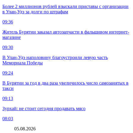
Более 2 миллионов рублей взыскали приставы с организации
в Улан-Удэ за долги по штрафам
09:36
Житель Бурятии заказал автозапчасти в фальшивом интернет-
магазине
09:30
В Улан-Удэ наполовину благоустроили левую часть
Мемориала Победы
09:24
В Бурятии за год в два раза увеличилось число самозанятых в
такси
09:13
Зурхай: не стоит сегодня продавать мясо
08:03
05.08.2026