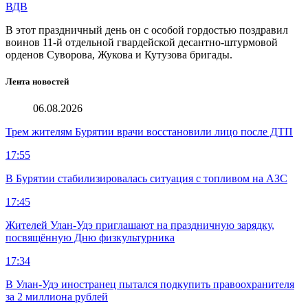
ВДВ
В этот праздничный день он с особой гордостью поздравил
воинов 11-й отдельной гвардейской десантно-штурмовой
орденов Суворова, Жукова и Кутузова бригады.
Лента новостей
06.08.2026
Трем жителям Бурятии врачи восстановили лицо после ДТП
17:55
В Бурятии стабилизировалась ситуация с топливом на АЗС
17:45
Жителей Улан-Удэ приглашают на праздничную зарядку,
посвящённую Дню физкультурника
17:34
В Улан-Удэ иностранец пытался подкупить правоохранителя
за 2 миллиона рублей