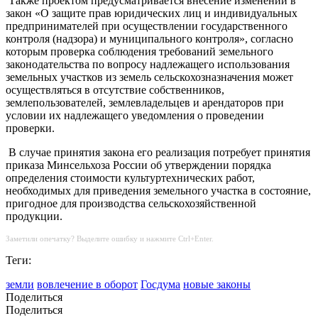
Также проектом предусматривается внесение изменений в
закон «О защите прав юридических лиц и индивидуальных
предпринимателей при осуществлении государственного
контроля (надзора) и муниципального контроля», согласно
которым проверка соблюдения требований земельного
законодательства по вопросу надлежащего использования
земельных участков из земель сельскохозназначения может
осуществляться в отсутствие собственников,
землепользователей, землевладельцев и арендаторов при
условии их надлежащего уведомления о проведении
проверки.
В случае принятия закона его реализация потребует принятия
приказа Минсельхоза России об утверждении порядка
определения стоимости культуртехнических работ,
необходимых для приведения земельного участка в состояние,
пригодное для производства сельскохозяйственной
продукции.
Заметили опечатку? Выделите ошибку и нажмите Ctrl+Enter.
Теги:
земли
вовлечение в оборот
Госдума
новые законы
Поделиться
Поделиться