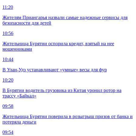
11:20
Жителям Приангарья назвали самые надежные сервисы для
безопасности для детей
10:56
Жительница Бурятии оспорила кредит, взятый на нее
мошенниками
10:44
В Улан-Удэ устанавливают «умные» весы для фур
10:20
В Бурятии водитель грузовика из Китая уронил ротор на
трассу «Байкал»
09:58
Жительница Бурятии поверила в розыгрыш призов от банка и
потеряла деньги
09:54