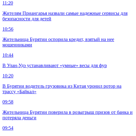
11:20
Жителям Приангарья назвали самые надежные сервисы для
безопасности для детей
10:56
Жительница Бурятии оспорила кредит, взятый на нее
мошенниками
10:44
В Улан-Удэ устанавливают «умные» весы для фур
10:20
В Бурятии водитель грузовика из Китая уронил ротор на
трассу «Байкал»
09:58
Жительница Бурятии поверила в розыгрыш призов от банка и
потеряла деньги
09:54