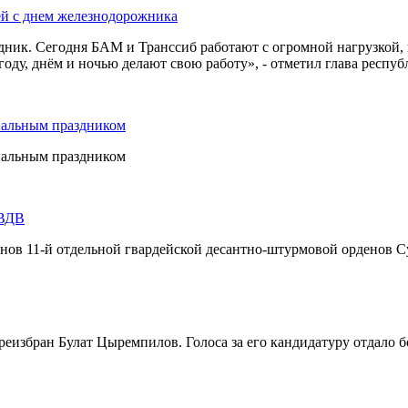
ей с днем железнодорожника
дник. Сегодня БАМ и Транссиб работают с огромной нагрузкой,
оду, днём и ночью делают свою работу», - отметил глава респуб
нальным праздником
нальным праздником
 ВДВ
инов 11-й отдельной гвардейской десантно-штурмовой орденов С
реизбран Булат Цыремпилов. Голоса за его кандидатуру отдало 