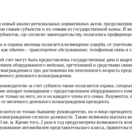
новый анализ региональных нормативных актов, предусматрив
м главам субъектов и их семьям из государственной казны. В 
ъектов, где согласно законодательству, полагались преференци
ны и охраны жилища полагается возмещение ущерба, от уничтож
как обычно – транспортное обслуживание, телефонная связь и с
счет могут быть предоставлены государственные дача и кварти
нием оборудованного мебелью, оргтехникой и средствами связи 
ознаграждения и при достижении им пенсионного возраста пред
ячного денежного вознаграждения.
руководителю за счет субъекта также полагаются охрана, специа
акже аппарат помощников с предоставлением оборудованного по
не только на него, но и на каждого члена его семьи. Разумеетс
 от месячного денежного вознаграждения президента.
лагаются не только бывшему руководителю, но и вице-президен
вознаграждения согласно должности. Также возможна выплата к
 кв. м. Кроме того, 2 раза в год предусмотрена возможность в
луживание автомобилем представительского класса, правительств