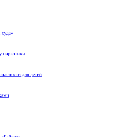
 суда»
у наркотики
опасности для детей
ками
у «Байкал»