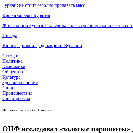
Зурхай: не стоит сегодня продавать мясо
Криминальная Бурятия
Жительница Бурятии поверила в розыгрыш призов от банка и п
Погода
Ливни, грозы и град накроют Бурятию
Сегодня
Политика
Экономика
Общество
Культура
Здравоохранение
Спорт
Происшествия
Спецпроекты
Политика и власть
|
Главное
ОНФ исследовал «золотые парашюты» д