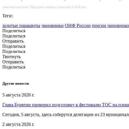
Заметили опечатку? Выделите ошибку и нажмите Ctrl+Enter.
Теги:
золотые парашюты
чиновники
ОНФ России
пенсии чиновнико
Поделиться
Поделиться
Отправить
Поделиться
Поделиться
Твитнуть
Отправить
Поделиться
Другие новости
5 августа 2026 г.
Глава Бурятии проверил подготовку к фестивалю ТОС на пло
Сегодня, 5 августа, здесь соберутся делегации из 23 муниципа
2 августа 2026 г.