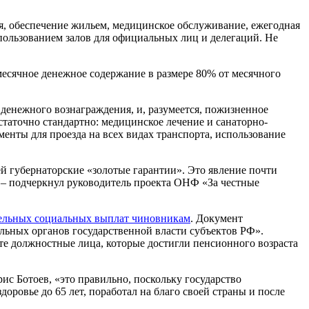
я, обеспечение жильем, медицинское обслуживание, ежегодная
спользованием залов для официальных лиц и делегаций. Не
есячное денежное содержание в размере 80% от месячного
 денежного вознаграждения, и, разумеется, пожизненное
статочно стандартно: медицинское лечение и санаторно-
енты для проезда на всех видах транспорта, использование
й губернаторские «золотые гарантии». Это явление почти
 – подчеркнул руководитель проекта ОНФ «За честные
ельных социальных выплат чиновникам
. Документ
льных органов государственной власти субъектов РФ».
те должностные лица, которые достигли пенсионного возраста
ис Ботоев, «это правильно, поскольку государство
доровье до 65 лет, поработал на благо своей страны и после