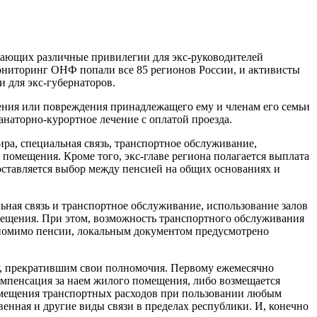
ающих различные привилегии для экс-руководителей
мониторинг ОНФ попали все 85 регионов России, и активисты
и для экс-губернаторов.
ения или повреждения принадлежащего ему и членам его семьи
анаторно-курортное лечение с оплатой проезда.
ра, специальная связь, транспортное обслуживание,
помещения. Кроме того, экс-главе региона полагается выплата
оставляется выбор между пенсией на общих основаниях и
льная связь и транспортное обслуживание, использование залов
мещения. При этом, возможность транспортного обслуживания
я, помимо пенсии, локальным документом предусмотрено
ту, прекратившим свои полномочия. Первому ежемесячно
омпенсация за наем жилого помещения, либо возмещается
озмещения транспортных расходов при пользовании любым
енная и другие виды связи в пределах республики. И, конечно