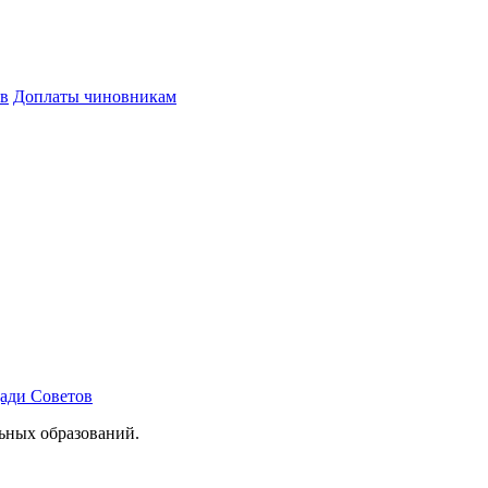
в
Доплаты чиновникам
щади Советов
льных образований.