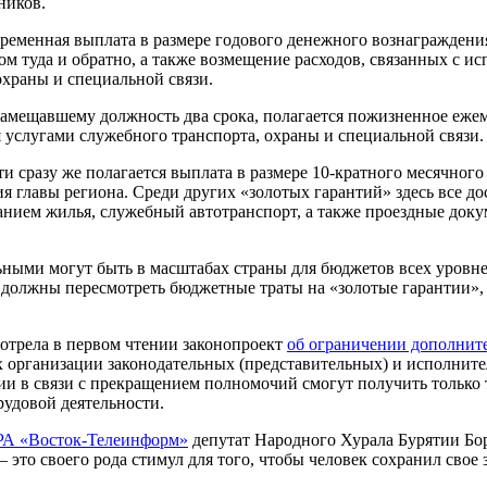
ников.
ременная выплата в размере годового денежного вознаграждени
м туда и обратно, а также возмещение расходов, связанных с и
охраны и специальной связи.
амещавшему должность два срока, полагается пожизненное ежем
 услугами служебного транспорта, охраны и специальной связи.
и сразу же полагается выплата в размере 10-кратного месячного
 главы региона. Среди других «золотых гарантий» здесь все до
анием жилья, служебный автотранспорт, а также проездные докум
ьными могут быть в масштабах страны для бюджетов всех уровне
 должны пересмотреть бюджетные траты на «золотые гарантии»,
мотрела в первом чтении законопроект
об ограничении дополнит
 организации законодательных (представительных) и исполните
и в связи с прекращением полномочий смогут получить только 
рудовой деятельности.
А «Восток-Телеинформ»
депутат Народного Хурала Бурятии Бор
это своего рода стимул для того, чтобы человек сохранил свое з