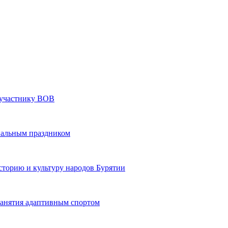
» участнику ВОВ
нальным праздником
сторию и культуру народов Бурятии
 занятия адаптивным спортом