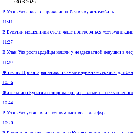
06.08.2026
В Улан-Удэ спасают провалившийся в яму автомобиль
11:41
В Бурятии мошенники стали чаще притворяться «сотрудниками
11:27
В Улан-Удэ росгвардейцы нашли у неадекватной девушки в лес
11:20
Жителям Приангарья назвали самые надежные сервисы для без
10:56
Жительница Бурятии оспорила кредит, взятый на нее мошенни
10:44
В Улан-Удэ устанавливают «умные» весы для фур
10:20
В Бурятии водитель грузовика из Китая уронил ротор на трасс