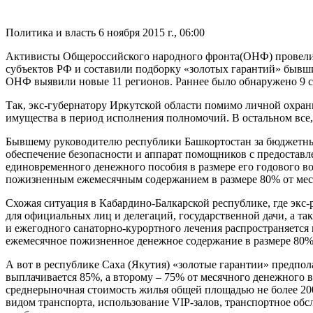
Политика и власть
6 ноября 2015 г., 06:00
Активисты Общероссийского народного фронта(ОНФ) провели 
субъектов РФ и составили подборку «золотых гарантий» бывши
ОНФ выявили новые 11 регионов. Раннее было обнаружено 9 суб
Так, экс-губернатору Иркутской области помимо личной охра
имущества в период исполнения полномочий. В остальном все, 
Бывшему руководителю республики Башкортостан за бюджетный 
обеспечение безопасности и аппарат помощников с предоставле
единовременного денежного пособия в размере его годового в
пожизненным ежемесячным содержанием в размере 80% от мес
Схожая ситуация в Кабардино-Балкарской республике, где экс-
для официальных лиц и делегаций, государственной дачи, а т
и ежегодного санаторно-курортного лечения распространяется 
ежемесячное пожизненное денежное содержание в размере 80%
А вот в республике Саха (Якутия) «золотые гарантии» предпо
выплачивается 85%, а второму – 75% от месячного денежного 
среднерыночная стоимость жилья общей площадью не более 200
видом транспорта, использование VIP-залов, транспортное обс