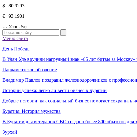
$ 80.9293
€ 93.1901
…
Улан-Удэ
Меню сайта
День Победы
В Улан-Удэ вручили нагрудный знак «85 лет битвы за Москву
Парламентское обозрение
Владимир Павлов поздравил железнодорожников с профессио
Истории успеха: легко ли вести бизнес в Бурятии
Добрые истории: как социальный бизнес помогает сохранить и
Бурятия: История мужества
В Бурятии для ветеранов СВО создано более 800 объектов для
Зурхай