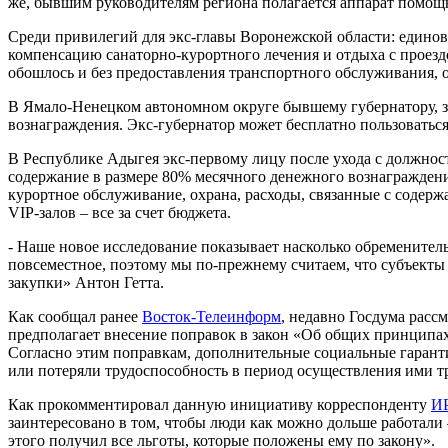
же, бывшим руководителям региона полагается аппарат помощ
Среди привилегий для экс-главы Воронежской области: единов
компенсацию санаторно-курортного лечения и отдыха с проездо
обошлось и без предоставления транспортного обслуживания, 
В Ямало-Ненецком автономном округе бывшему губернатору, з
вознаграждения. Экс-губернатор может бесплатно пользоваться
В Республике Адыгея экс-первому лицу после ухода с должност
содержание в размере 80% месячного денежного вознаграждения
курортное обслуживание, охрана, расходы, связанные с содерж
VIP-залов – все за счет бюджета.
- Наше новое исследование показывает насколько обременител
повсеместное, поэтому мы по-прежнему считаем, что субъекты
закупки» Антон Гетта.
Как сообщал ранее
Восток-Телеинформ
, недавно Госдума расс
предполагает внесение поправок в закон «Об общих принципах
Согласно этим поправкам, дополнительные социальные гаранти
или потеряли трудоспособность в период осуществления ими т
Как прокомментировал данную инициативу корреспонденту
ИР
заинтересовано в том, чтобы люди как можно дольше работали – 
этого получил все льготы, которые положены ему по закону».