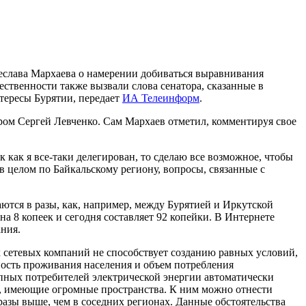
чеслава Мархаева о намерении добиваться выравнивания
ественности также вызвали слова сенатора, сказанные в
нтересы Бурятии, передает
ИА Телеинформ
.
ором Сергей Левченко. Сам Мархаев отметил, комментируя свое
к как я все-таки делегирован, то сделаю все возможное, чтобы
 целом по Байкальскому региону, вопросы, связанные с
ются в разы, как, например, между Бурятией и Иркутской
на 8 копеек и сегодня составляет 92 копейки. В Интернете
ания.
 сетевых компаний не способствует созданию равных условий,
ость проживания населения и объем потребления
упных потребителей электрической энергии автоматически
а, имеющие огромные пространства. К ним можно отнести
разы выше, чем в соседних регионах. Данные обстоятельства