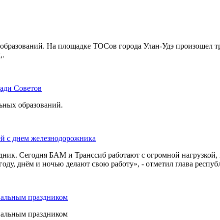
бразований. На площадке ТОСов города Улан-Удэ произошел тр
,.
щади Советов
льных образований.
ей с днем железнодорожника
дник. Сегодня БАМ и Транссиб работают с огромной нагрузкой,
оду, днём и ночью делают свою работу», - отметил глава респуб
нальным праздником
нальным праздником