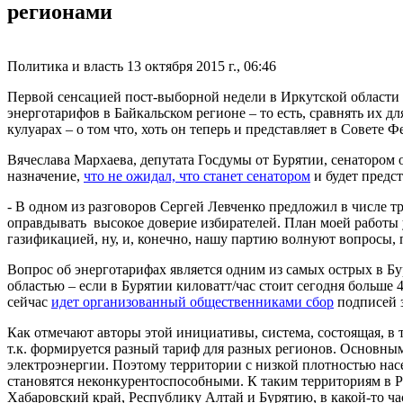
регионами
Политика и власть
13 октября 2015 г., 06:46
Первой сенсацией пост-выборной недели в Иркутской области 
энерготарифов в Байкальском регионе – то есть, сравнять их 
кулуарах – о том что, хоть он теперь и представляет в Совете
Вячеслава Мархаева, депутата Госдумы от Бурятии, сенатором 
назначение,
что не ожидал, что станет сенатором
и будет предст
- В одном из разговоров Сергей Левченко предложил в числе тре
оправдывать высокое доверие избирателей. План моей работы 
газификацией, ну, и, конечно, нашу партию волнуют вопросы,
Вопрос об энерготарифах является одним из самых острых в Б
областью – если в Бурятии киловатт/час стоит сегодня больше 4
сейчас
идет организованный общественниками сбор
подписей 
Как отмечают авторы этой инициативы, система, состоящая, в
т.к. формируется разный тариф для разных регионов. Основн
электроэнергии. Поэтому территории с низкой плотностью нас
становятся неконкурентоспособными. К таким территориям в 
Хабаровский край, Республику Алтай и Бурятию, в какой-то ча