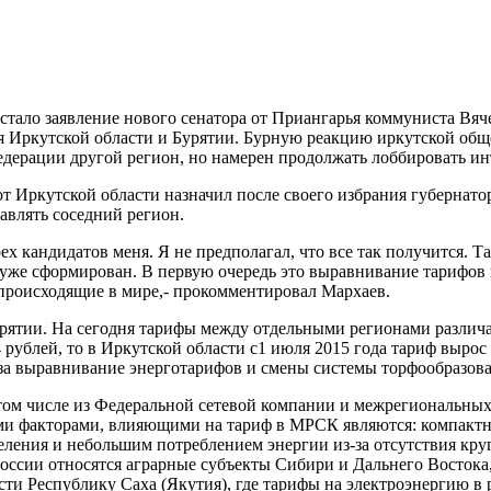
стало заявление нового сенатора от Приангарья коммуниста Вя
для Иркутской области и Бурятии. Бурную реакцию иркутской общ
 Федерации другой регион, но намерен продолжать лоббировать и
от Иркутской области назначил после своего избрания губернат
авлять соседний регион.
х кандидатов меня. Я не предполагал, что все так получится. Та
уже сформирован. В первую очередь это выравнивание тарифов в
 происходящие в мире,- прокомментировал Мархаев.
урятии. На сегодня тарифы между отдельными регионами различа
 рублей, то в Иркутской области с1 июля 2015 года тариф вырос 
за выравнивание энерготарифов и смены системы торфообразов
 том числе из Федеральной сетевой компании и межрегиональных
ыми факторами, влияющими на тариф в МРСК являются: компактн
еления и небольшим потреблением энергии из-за отсутствия кр
России относятся аграрные субъекты Сибири и Дальнего Восток
сти Республику Саха (Якутия), где тарифы на электроэнергию в 