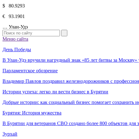
$ 80.9293
€ 93.1901
…
Улан-Удэ
Меню сайта
День Победы
В Улан-Удэ вручили нагрудный знак «85 лет битвы за Москву
Парламентское обозрение
Владимир Павлов поздравил железнодорожников с профессио
Истории успеха: легко ли вести бизнес в Бурятии
Добрые истории: как социальный бизнес помогает сохранить и
Бурятия: История мужества
В Бурятии для ветеранов СВО создано более 800 объектов для
Зурхай