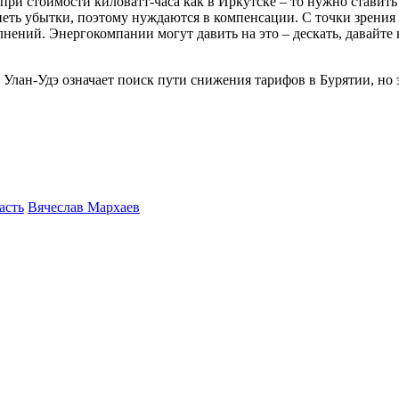
 при стоимости киловатт-часа как в Иркутске – то нужно ставит
рпеть убытки, поэтому нуждаются в компенсации. С точки зрения 
нений. Энергокомпании могут давить на это – дескать, давайте
лан-Удэ означает поиск пути снижения тарифов в Бурятии, но эт
асть
Вячеслав Мархаев