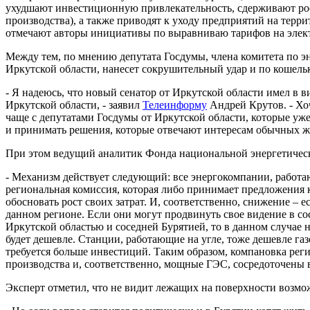
ухудшают инвестиционную привлекательность, сдерживают рос
производства), а также приводят к уходу предприятий на тер
отмечают авторы инициативы по выравниваю тарифов на элек
Между тем, по мнению депутата Госдумы, члена комитета по эн
Иркутской области, нанесет сокрушительный удар и по кошель
- Я надеюсь, что новый сенатор от Иркутской области имел в 
Иркутской области, - заявил
Телеинформу
Андрей Крутов. - Хоч
чаще с депутатами Госдумы от Иркутской области, которые уже
и принимать решения, которые отвечают интересам обычных ж
При этом ведущий аналитик Фонда национальной энергетичес
- Механизм действует следующий: все энергокомпании, работаю
региональная комиссия, которая либо принимает предложения к
обосновать рост своих затрат. И, соответственно, снижение – 
данном регионе. Если они могут продвинуть свое видение в со
Иркутской областью и соседней Бурятией, то в данном случае н
будет дешевле. Станции, работающие на угле, тоже дешевле га
требуется больше инвестиций. Таким образом, компановка рег
производства и, соответственно, мощные ГЭС, сосредоточены в
Эксперт отметил, что не видит лежащих на поверхности возм