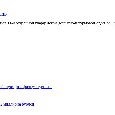
 ВДВ
инов 11-й отдельной гвардейской десантно-штурмовой орденов С
ящённую Дню физкультурника
 2 миллиона рублей