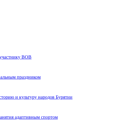
» участнику ВОВ
нальным праздником
сторию и культуру народов Бурятии
 занятия адаптивным спортом