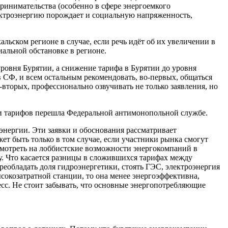
ринимательства (особенно в сфере энергоемкого
лектроэнергию порождает и социальную напряженность,
ьском регионе в случае, если речь идёт об их увеличении в
иальной обстановке в регионе.
уровня Бурятии, а снижение тарифа в Бурятии до уровня
в СФ, и всем остальным рекомендовать, во-первых, общаться
вторых, профессионально озвучивать не только заявления, но
и тарифов перешла Федеральной антимонопольной службе.
энергии. Эти заявки и обоснования рассматривает
ет быть только в том случае, если участники рынка смогут
 смотреть на лоббистские возможности энергокомпаний в
у. Что касается разницы в сложившихся тарифах между
преобладать доля гидроэнергетики, стоять ГЭС, электроэнергия
ысокозатратной станции, то она менее энергоэффективна,
сс. Не стоит забывать, что основные энергопотребляющие