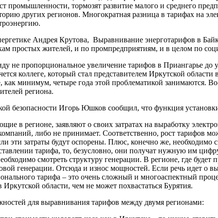
т промышленности, тормозят развитие малого и среднего предп
риторию других регионов. Многократная разница в тарифах на э
троэнергию.
ергетике Андрея Крутова, Выравнивание энерготарифов в Байкал
кам простых жителей, и по промпредприятиям, и в целом по соц
виду не пропорциональное увеличение тарифов в Приангарье до 
ется коллеге, который стал представителем Иркутской области 
, как минимум, четыре года этой проблематикой занимаются. Во-
ителей региона.
кой безопасности Игорь Юшков сообщил, что функция установк
щие в регионе, заявляют о своих затратах на выработку электро
омпаний, либо не принимает. Соответственно, рост тарифов мож
если эти затраты будут оспорены. Плюс, конечно же, необходимо
ставлении тарифа, то, безусловно, они получат нужную им цифр
еобходимо смотреть структуру генерации. В регионе, где будет 
зовой генерации. Отсюда и износ мощностей. Если речь идет о в
ионального тарифа – это очень сложный и многоаспектный проце
 Иркутской области, чем не может похвастаться Бурятия.
ожностей для выравнивания тарифов между двумя регионами: