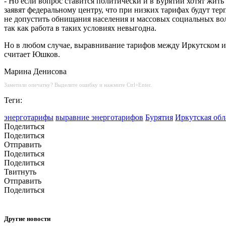
- Но если вопрос ставится политически и в Бурятии хотят жить
заявят федеральному центру, что при низких тарифах будут те
не допустить обнищания населения и массовых социальных вол
так как работа в таких условиях невыгодна.
Но в любом случае, выравнивание тарифов между Иркутском и У
считает Юшков.
Марина Денисова
Заметили опечатку? Выделите ошибку и нажмите Ctrl+Enter.
Теги:
энерготарифы
выравние энерготарифов
Бурятия
Иркутская обл
Поделиться
Поделиться
Отправить
Поделиться
Поделиться
Твитнуть
Отправить
Поделиться
Другие новости