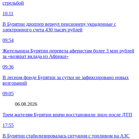
стрельбой
10:11
В Бурятии дроппер вернул пенсионеру украденные с
электронного счета 430 тысяч рублей
09:54
Жительница Бурятии перевела аферистам более 3 млн рублей
за «возврат вклада из Африки»
09:36
В лесном фонде Бурятии за сутки не зафиксировано новых
возгораний
09:05
06.08.2026
Трем жителям Бурятии врачи восстановили лицо после ДТП
17:55
В Бурятии стабилизировалась ситуация с топливом на АЗС