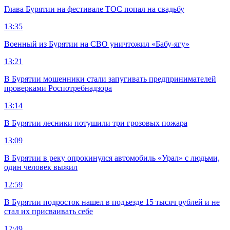
Глава Бурятии на фестивале ТОС попал на свадьбу
13:35
Военный из Бурятии на СВО уничтожил «Бабу-ягу»
13:21
В Бурятии мошенники стали запугивать предпринимателей
проверками Роспотребнадзора
13:14
В Бурятии лесники потушили три грозовых пожара
13:09
В Бурятии в реку опрокинулся автомобиль «Урал» с людьми,
один человек выжил
12:59
В Бурятии подросток нашел в подъезде 15 тысяч рублей и не
стал их присваивать себе
12:49