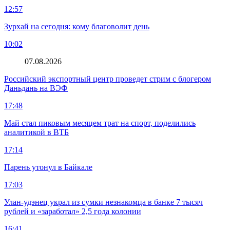
12:57
Зурхай на сегодня: кому благоволит день
10:02
07.08.2026
Российский экспортный центр проведет стрим с блогером
Даньдань на ВЭФ
17:48
Май стал пиковым месяцем трат на спорт, поделились
аналитикой в ВТБ
17:14
Парень утонул в Байкале
17:03
Улан-удэнец украл из сумки незнакомца в банке 7 тысяч
рублей и «заработал» 2,5 года колонии
16:41