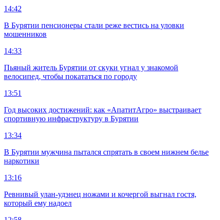
14:42
В Бурятии пенсионеры стали реже вестись на уловки
мошенников
14:33
Пьяный житель Бурятии от скуки угнал у знакомой
велосипед, чтобы покататься по городу
13:51
Год высоких достижений: как «АпатитАгро» выстраивает
спортивную инфраструктуру в Бурятии
13:34
В Бурятии мужчина пытался спрятать в своем нижнем белье
наркотики
13:16
Ревнивый улан-удэнец ножами и кочергой выгнал гостя,
который ему надоел
12:58