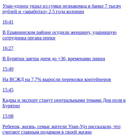
Улан-удэнец украл из сумки незнакомца в банке 7 тысяч
рублей и «заработал» 2,5 года колонии
16:41
В Еравнинском районе осудили женщину, ударившую
сотрудника органа опеки
16:27
В Бурятии завтра днем до +30, временами ливни
15:49
На ВСЖД на 7,7% выросли перевозки контейнеров
15:45
Кадры и экспорт станут центральными темами Дня поля в
Бурятии
15:08
Ребенок, жизнь, семья: жители Улан-Удэ рассказали, что
считают главным подарком в своей жизни