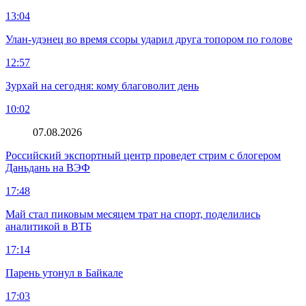
13:04
Улан-удэнец во время ссоры ударил друга топором по голове
12:57
Зурхай на сегодня: кому благоволит день
10:02
07.08.2026
Российский экспортный центр проведет стрим с блогером
Даньдань на ВЭФ
17:48
Май стал пиковым месяцем трат на спорт, поделились
аналитикой в ВТБ
17:14
Парень утонул в Байкале
17:03