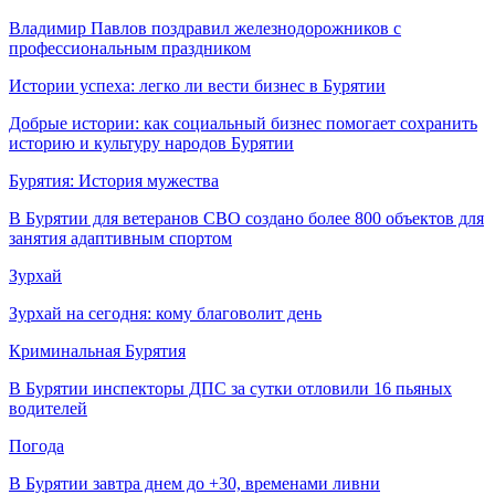
Владимир Павлов поздравил железнодорожников с
профессиональным праздником
Истории успеха: легко ли вести бизнес в Бурятии
Добрые истории: как социальный бизнес помогает сохранить
историю и культуру народов Бурятии
Бурятия: История мужества
В Бурятии для ветеранов СВО создано более 800 объектов для
занятия адаптивным спортом
Зурхай
Зурхай на сегодня: кому благоволит день
Криминальная Бурятия
В Бурятии инспекторы ДПС за сутки отловили 16 пьяных
водителей
Погода
В Бурятии завтра днем до +30, временами ливни