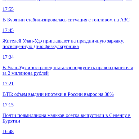
17:55
В Бурятии стабилизировалась ситуация с топливом на АЗС
17:45
Жителей Улан-Удэ приглашают на праздничную зарядку,
посвящённую Дню физкультурника
17:34
В Улан-Удэ иностранец пытался подкупить правоохранителя
за 2 миллиона рублей
17:21
ВТБ: объем выдачи ипотеки в России вырос на 38%
17:15
Почти полмиллиона мальков осетра выпустили в Селенгу в
Бурятии
16:48