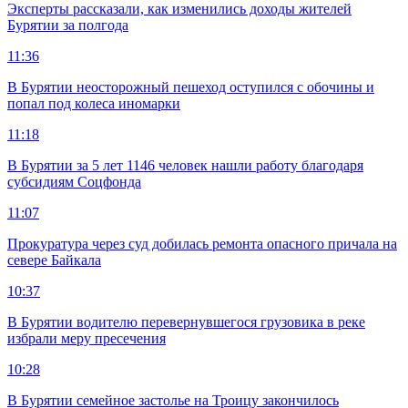
Эксперты рассказали, как изменились доходы жителей
Бурятии за полгода
11:36
В Бурятии неосторожный пешеход оступился с обочины и
попал под колеса иномарки
11:18
В Бурятии за 5 лет 1146 человек нашли работу благодаря
субсидиям Соцфонда
11:07
Прокуратура через суд добилась ремонта опасного причала на
севере Байкала
10:37
В Бурятии водителю перевернувшегося грузовика в реке
избрали меру пресечения
10:28
В Бурятии семейное застолье на Троицу закончилось