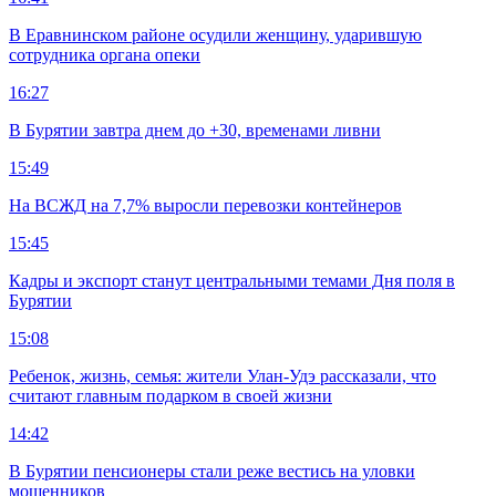
В Еравнинском районе осудили женщину, ударившую
сотрудника органа опеки
16:27
В Бурятии завтра днем до +30, временами ливни
15:49
На ВСЖД на 7,7% выросли перевозки контейнеров
15:45
Кадры и экспорт станут центральными темами Дня поля в
Бурятии
15:08
Ребенок, жизнь, семья: жители Улан-Удэ рассказали, что
считают главным подарком в своей жизни
14:42
В Бурятии пенсионеры стали реже вестись на уловки
мошенников