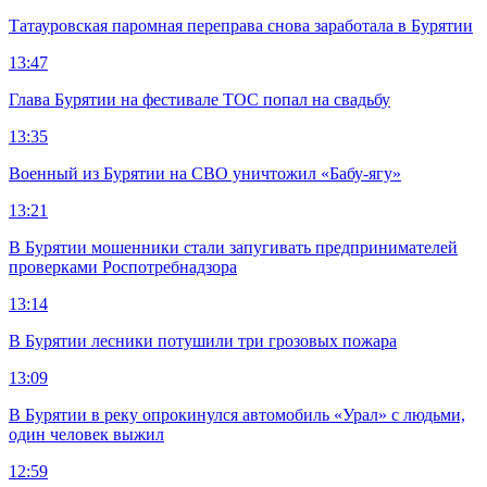
Татауровская паромная переправа снова заработала в Бурятии
13:47
Глава Бурятии на фестивале ТОС попал на свадьбу
13:35
Военный из Бурятии на СВО уничтожил «Бабу-ягу»
13:21
В Бурятии мошенники стали запугивать предпринимателей
проверками Роспотребнадзора
13:14
В Бурятии лесники потушили три грозовых пожара
13:09
В Бурятии в реку опрокинулся автомобиль «Урал» с людьми,
один человек выжил
12:59