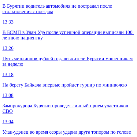
В Бурятии водитель автомобиля не пострадал после
столкновения с поездом
13:33
В БСМП в Улан-Удэ после успешной операции выписали 100-
летнюю пациентку
13:26
Пять миллионов рублей отдали жители Бурятии мошенникам
за неделю
13:18
На берегу Байкала впервые пройдет турнир по миниволею
13:08
Зампрокурора Бурятии проведет личный прием участников
СВО
13:04
Улан-удэнец во время ссоры ударил друга топором по голове