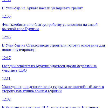
В Улан-Удэ на Арбате начали укладывать гранит
12:55
Флаг комбината по благоустройству установили на самой
высокой горе Бурятии
12:45
В Улан-Удэ на Стеклозаводе строители готовят основание для
нового путепровода
12:17
Гвардии сержант из Бурятии удостоен двумя медалями за
участие в СВО
12:11
Улан-удэнец предстанет перед судом за непристойный жест в
сторону памятника воинам Бурятии
12:02
В Бурятии инспекторы ДПС за сутки отловили 16 пьяных