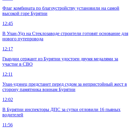
Флаг комбината по благоустройству установили на самой
высокой горе Бурятии
12:45
В Улан-Удэ на Стеклозаводе строители готовят основание для
нового путепровода
12:17
Гвардии сержант из Бурятии удостоен двумя медалями за
участие в СВО
12:11
Улан-удэнец предстанет перед судом за непристойный жест в
сторону памятника воинам Бурятии
12:02
В Бурятии инспекторы ДПС за сутки отловили 16 пьяных
водителей
11:56