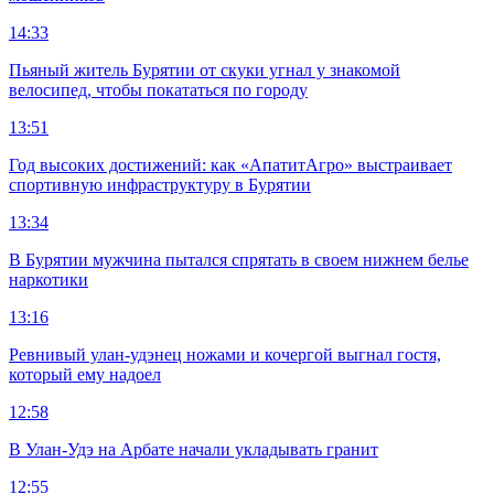
14:33
Пьяный житель Бурятии от скуки угнал у знакомой
велосипед, чтобы покататься по городу
13:51
Год высоких достижений: как «АпатитАгро» выстраивает
спортивную инфраструктуру в Бурятии
13:34
В Бурятии мужчина пытался спрятать в своем нижнем белье
наркотики
13:16
Ревнивый улан-удэнец ножами и кочергой выгнал гостя,
который ему надоел
12:58
В Улан-Удэ на Арбате начали укладывать гранит
12:55