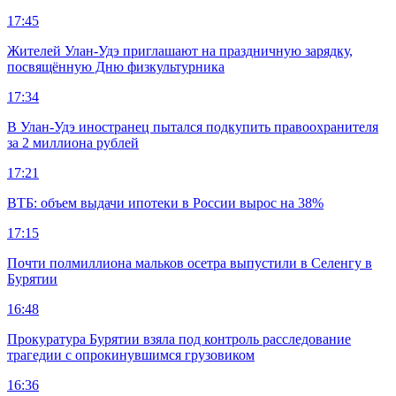
17:45
Жителей Улан-Удэ приглашают на праздничную зарядку,
посвящённую Дню физкультурника
17:34
В Улан-Удэ иностранец пытался подкупить правоохранителя
за 2 миллиона рублей
17:21
ВТБ: объем выдачи ипотеки в России вырос на 38%
17:15
Почти полмиллиона мальков осетра выпустили в Селенгу в
Бурятии
16:48
Прокуратура Бурятии взяла под контроль расследование
трагедии с опрокинувшимся грузовиком
16:36