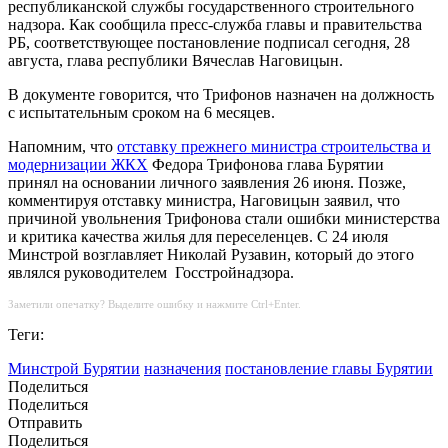
республиканской службы государственного строительного
надзора. Как сообщила пресс-служба главы и правительства
РБ, соответствующее постановление подписал сегодня, 28
августа, глава республики Вячеслав Наговицын.
В документе говорится, что Трифонов назначен на должность
с испытательным сроком на 6 месяцев.
Напомним, что
отставку прежнего министра строительства и
модернизации ЖКХ
Федора Трифонова глава Бурятии
принял на основании личного заявления 26 июня. Позже,
комментируя отставку министра, Наговицын заявил, что
причиной увольнения Трифонова стали ошибки министерства
и критика качества жилья для переселенцев. С 24 июля
Минстрой возглавляет Николай Рузавин, который до этого
являлся руководителем Госстройнадзора.
Заметили опечатку? Выделите ошибку и нажмите Ctrl+Enter.
Теги:
Минстрой Бурятии
назначения
постановление главы Бурятии
Поделиться
Поделиться
Отправить
Поделиться