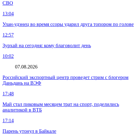
СВО
13:04
Улан-удэнец во время ссоры ударил друга топором по голове
12:57
Зурхай на сегодня: кому благоволит день
10:02
07.08.2026
Российский экспортный центр проведет стрим с блогером
Даньдань на ВЭФ
17:48
Май стал пиковым месяцем трат на спорт, поделились
аналитикой в ВТБ
17:14
Парень утонул в Байкале