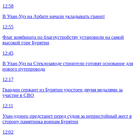
12:58
В Улан-Удэ на Арбате начали укладывать гранит
12:55
Флаг комбината по благоустройству установили на самой
высокой горе Бурятии
12:45
В Улан-Удэ на Стеклозаводе строители готовят основание для
нового путепровода
12:17
Гвардии сержант из Бурятии удостоен двумя медалями за
участие в СВО
12:11
Улан-удэнец предстанет перед судом за непристойный жест в
сторону памятника воинам Бурятии
12:02