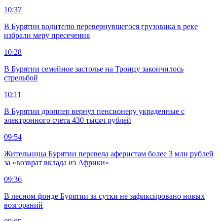
10:37
В Бурятии водителю перевернувшегося грузовика в реке
избрали меру пресечения
10:28
В Бурятии семейное застолье на Троицу закончилось
стрельбой
10:11
В Бурятии дроппер вернул пенсионеру украденные с
электронного счета 430 тысяч рублей
09:54
Жительница Бурятии перевела аферистам более 3 млн рублей
за «возврат вклада из Африки»
09:36
В лесном фонде Бурятии за сутки не зафиксировано новых
возгораний