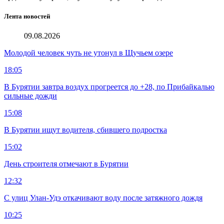
Лента новостей
09.08.2026
Молодой человек чуть не утонул в Щучьем озере
18:05
В Бурятии завтра воздух прогреется до +28, по Прибайкалью
сильные дожди
15:08
В Бурятии ищут водителя, сбившего подростка
15:02
День строителя отмечают в Бурятии
12:32
С улиц Улан-Удэ откачивают воду после затяжного дождя
10:25