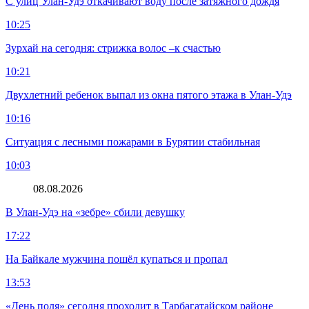
С улиц Улан-Удэ откачивают воду после затяжного дождя
10:25
Зурхай на сегодня: стрижка волос –к счастью
10:21
Двухлетний ребенок выпал из окна пятого этажа в Улан-Удэ
10:16
Ситуация с лесными пожарами в Бурятии стабильная
10:03
08.08.2026
В Улан-Удэ на «зебре» сбили девушку
17:22
На Байкале мужчина пошёл купаться и пропал
13:53
«День поля» сегодня проходит в Тарбагатайском районе