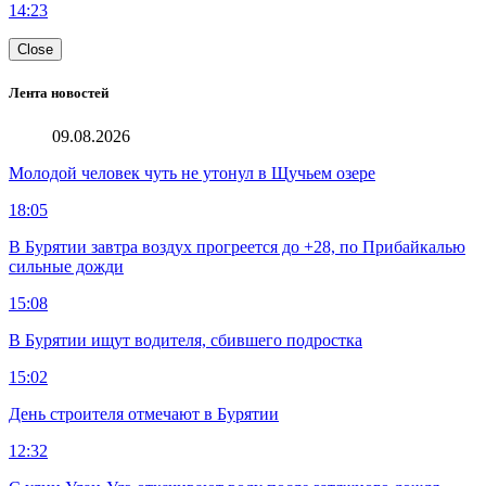
14:23
Close
Лента новостей
09.08.2026
Молодой человек чуть не утонул в Щучьем озере
18:05
В Бурятии завтра воздух прогреется до +28, по Прибайкалью
сильные дожди
15:08
В Бурятии ищут водителя, сбившего подростка
15:02
День строителя отмечают в Бурятии
12:32