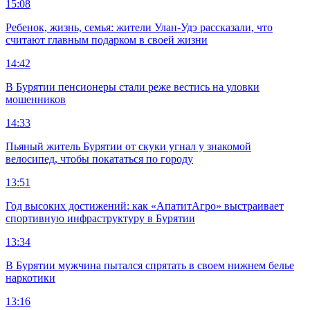
15:08
Ребенок, жизнь, семья: жители Улан-Удэ рассказали, что
считают главным подарком в своей жизни
14:42
В Бурятии пенсионеры стали реже вестись на уловки
мошенников
14:33
Пьяный житель Бурятии от скуки угнал у знакомой
велосипед, чтобы покататься по городу
13:51
Год высоких достижений: как «АпатитАгро» выстраивает
спортивную инфраструктуру в Бурятии
13:34
В Бурятии мужчина пытался спрятать в своем нижнем белье
наркотики
13:16