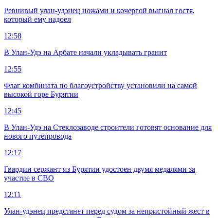
Ревнивый улан-удэнец ножами и кочергой выгнал гостя,
который ему надоел
12:58
В Улан-Удэ на Арбате начали укладывать гранит
12:55
Флаг комбината по благоустройству установили на самой
высокой горе Бурятии
12:45
В Улан-Удэ на Стеклозаводе строители готовят основание для
нового путепровода
12:17
Гвардии сержант из Бурятии удостоен двумя медалями за
участие в СВО
12:11
Улан-удэнец предстанет перед судом за непристойный жест в