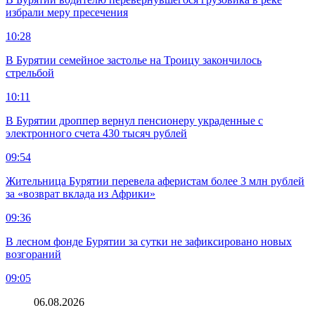
избрали меру пресечения
10:28
В Бурятии семейное застолье на Троицу закончилось
стрельбой
10:11
В Бурятии дроппер вернул пенсионеру украденные с
электронного счета 430 тысяч рублей
09:54
Жительница Бурятии перевела аферистам более 3 млн рублей
за «возврат вклада из Африки»
09:36
В лесном фонде Бурятии за сутки не зафиксировано новых
возгораний
09:05
06.08.2026