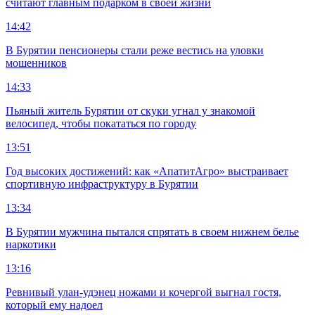
считают главным подарком в своей жизни
14:42
В Бурятии пенсионеры стали реже вестись на уловки
мошенников
14:33
Пьяный житель Бурятии от скуки угнал у знакомой
велосипед, чтобы покататься по городу
13:51
Год высоких достижений: как «АпатитАгро» выстраивает
спортивную инфраструктуру в Бурятии
13:34
В Бурятии мужчина пытался спрятать в своем нижнем белье
наркотики
13:16
Ревнивый улан-удэнец ножами и кочергой выгнал гостя,
который ему надоел