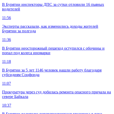
В Бурятии инспекторы ДПС за сутки отловили 16 пьяных
водителей
11:56
Эксперты рассказали, как изменились доходы жителей
Бурятии за полгода
11:36
В Бурятии неосторожный пешеход оступился с обочины и
попал под колеса иномарки
11:18
В Бурятии за 5 лет 1146 человек нашли работу благодаря
субсидиям Соцфонда
11:07
Прокуратура через суд добилась ремонта опасного причала на
севере Байкала
10:37
В Бурятии водителю перевернувшегося грузовика в реке