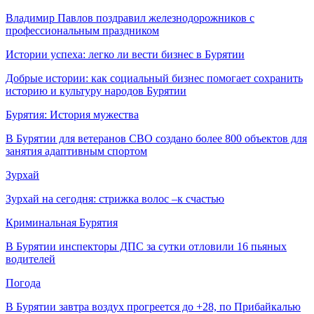
Владимир Павлов поздравил железнодорожников с
профессиональным праздником
Истории успеха: легко ли вести бизнес в Бурятии
Добрые истории: как социальный бизнес помогает сохранить
историю и культуру народов Бурятии
Бурятия: История мужества
В Бурятии для ветеранов СВО создано более 800 объектов для
занятия адаптивным спортом
Зурхай
Зурхай на сегодня: стрижка волос –к счастью
Криминальная Бурятия
В Бурятии инспекторы ДПС за сутки отловили 16 пьяных
водителей
Погода
В Бурятии завтра воздух прогреется до +28, по Прибайкалью