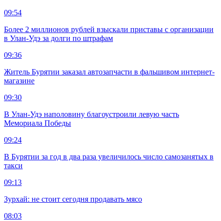
09:54
Более 2 миллионов рублей взыскали приставы с организации
в Улан-Удэ за долги по штрафам
09:36
Житель Бурятии заказал автозапчасти в фальшивом интернет-
магазине
09:30
В Улан-Удэ наполовину благоустроили левую часть
Мемориала Победы
09:24
В Бурятии за год в два раза увеличилось число самозанятых в
такси
09:13
Зурхай: не стоит сегодня продавать мясо
08:03