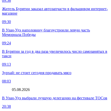
09:36
Житель Бурятии заказал автозапчасти в фальшивом интернет-
магазине
09:30
В Улан-Удэ наполовину благоустроили левую часть
Мемориала Победы
09:24
В Бурятии за год в два раза увеличилось число самозанятых в
такси
09:13
Зурхай: не стоит сегодня продавать мясо
08:03
05.08.2026
В Улан-Удэ выбрали лучшую делегацию на фестивале ТОСов
20:38