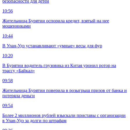
безопасности для детей
10:56
Жительница Бурятии оспорила кредит, взятый на нее
мошенниками
10:44
В Улан-Удэ устанавливают «умные» весы для фур
10:20
В Бурятии водитель грузовика из Китая уронил ротор на
трассу «Байкал»
09:58
Жительница Бурятии поверила в розыгрыш призов от банка и
потеряла деньги
09:54
Более 2 миллионов рублей взыскали приставы с организации
в Улан-Удэ за долги по штрафам