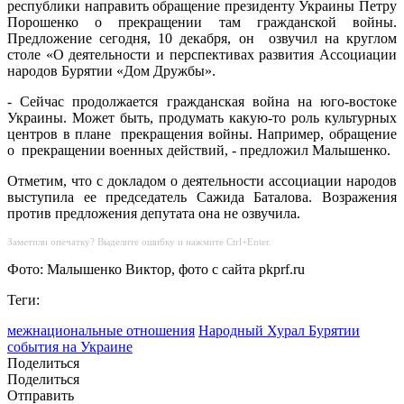
республики направить обращение президенту Украины Петру
Порошенко о прекращении там гражданской войны.
Предложение сегодня, 10 декабря, он озвучил на круглом
столе «О деятельности и перспективах развития Ассоциации
народов Бурятии «Дом Дружбы».
- Сейчас продолжается гражданская война на юго-востоке
Украины. Может быть, продумать какую-то роль культурных
центров в плане прекращения войны. Например, обращение
о прекращении военных действий, - предложил Малышенко.
Отметим, что с докладом о деятельности ассоциации народов
выступила ее председатель Сажида Баталова. Возражения
против предложения депутата она не озвучила.
Заметили опечатку? Выделите ошибку и нажмите Ctrl+Enter.
Фото: Малышенко Виктор, фото с сайта pkprf.ru
Теги:
межнациональные отношения
Народный Хурал Бурятии
события на Украине
Поделиться
Поделиться
Отправить