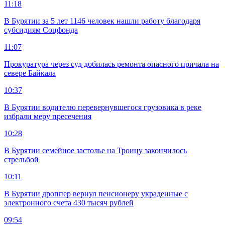
11:18
В Бурятии за 5 лет 1146 человек нашли работу благодаря
субсидиям Соцфонда
11:07
Прокуратура через суд добилась ремонта опасного причала на
севере Байкала
10:37
В Бурятии водителю перевернувшегося грузовика в реке
избрали меру пресечения
10:28
В Бурятии семейное застолье на Троицу закончилось
стрельбой
10:11
В Бурятии дроппер вернул пенсионеру украденные с
электронного счета 430 тысяч рублей
09:54