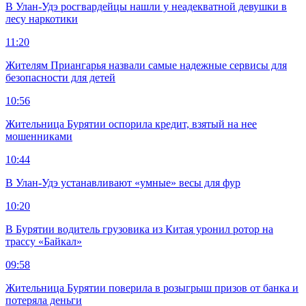
В Улан-Удэ росгвардейцы нашли у неадекватной девушки в
лесу наркотики
11:20
Жителям Приангарья назвали самые надежные сервисы для
безопасности для детей
10:56
Жительница Бурятии оспорила кредит, взятый на нее
мошенниками
10:44
В Улан-Удэ устанавливают «умные» весы для фур
10:20
В Бурятии водитель грузовика из Китая уронил ротор на
трассу «Байкал»
09:58
Жительница Бурятии поверила в розыгрыш призов от банка и
потеряла деньги