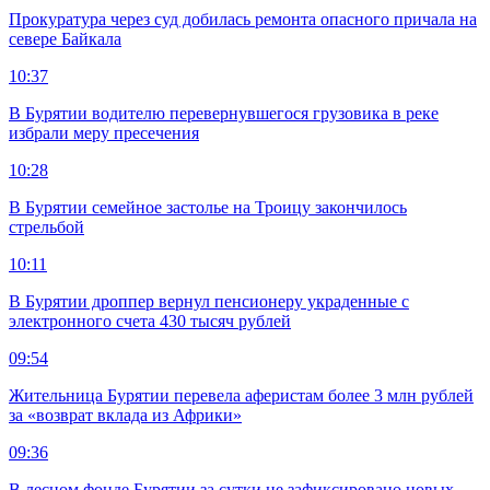
Прокуратура через суд добилась ремонта опасного причала на
севере Байкала
10:37
В Бурятии водителю перевернувшегося грузовика в реке
избрали меру пресечения
10:28
В Бурятии семейное застолье на Троицу закончилось
стрельбой
10:11
В Бурятии дроппер вернул пенсионеру украденные с
электронного счета 430 тысяч рублей
09:54
Жительница Бурятии перевела аферистам более 3 млн рублей
за «возврат вклада из Африки»
09:36
В лесном фонде Бурятии за сутки не зафиксировано новых