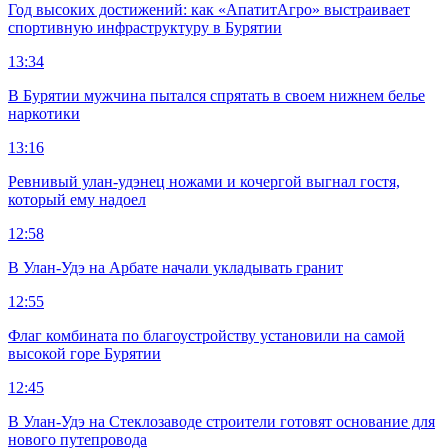
Год высоких достижений: как «АпатитАгро» выстраивает
спортивную инфраструктуру в Бурятии
13:34
В Бурятии мужчина пытался спрятать в своем нижнем белье
наркотики
13:16
Ревнивый улан-удэнец ножами и кочергой выгнал гостя,
который ему надоел
12:58
В Улан-Удэ на Арбате начали укладывать гранит
12:55
Флаг комбината по благоустройству установили на самой
высокой горе Бурятии
12:45
В Улан-Удэ на Стеклозаводе строители готовят основание для
нового путепровода