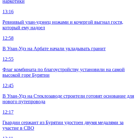
наркотики
13:16
Ревнивый улан-удэнец ножами и кочергой выгнал гостя,
который ему надоел
12:58
В Улан-Удэ на Арбате начали укладывать гранит
12:55
Флаг комбината по благоустройству установили на самой
высокой горе Бурятии
12:45
В Улан-Удэ на Стеклозаводе строители готовят основание для
нового путепровода
12:17
Гвардии сержант из Бурятии удостоен двумя медалями за
участие в СВО