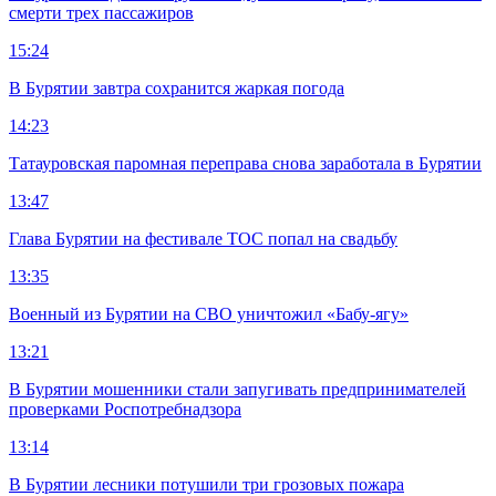
смерти трех пассажиров
15:24
В Бурятии завтра сохранится жаркая погода
14:23
Татауровская паромная переправа снова заработала в Бурятии
13:47
Глава Бурятии на фестивале ТОС попал на свадьбу
13:35
Военный из Бурятии на СВО уничтожил «Бабу-ягу»
13:21
В Бурятии мошенники стали запугивать предпринимателей
проверками Роспотребнадзора
13:14
В Бурятии лесники потушили три грозовых пожара