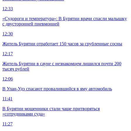
12:33
«Судороги и температура»: В Бурятии врачи спасли малышку
с двусторонней пневмонией
12:30
Житель Бурятии отработает 150 часов за срубленные сосны
12:17
Житель Бурятии в сауне с незнакомцем лишился почти 200
тысяч рублей
12:06
В Улан-Удэ спасают провалившийся в яму автомобиль
11:41
В Бурятии мошенники стали чаще притворяться
«сотрудниками суда»
11:27