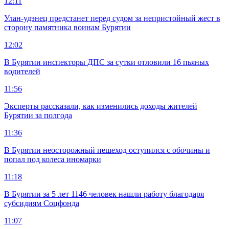
12:11
Улан-удэнец предстанет перед судом за непристойный жест в
сторону памятника воинам Бурятии
12:02
В Бурятии инспекторы ДПС за сутки отловили 16 пьяных
водителей
11:56
Эксперты рассказали, как изменились доходы жителей
Бурятии за полгода
11:36
В Бурятии неосторожный пешеход оступился с обочины и
попал под колеса иномарки
11:18
В Бурятии за 5 лет 1146 человек нашли работу благодаря
субсидиям Соцфонда
11:07