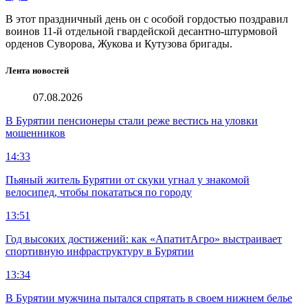
В этот праздничный день он с особой гордостью поздравил
воинов 11-й отдельной гвардейской десантно-штурмовой
орденов Суворова, Жукова и Кутузова бригады.
Лента новостей
07.08.2026
В Бурятии пенсионеры стали реже вестись на уловки
мошенников
14:33
Пьяный житель Бурятии от скуки угнал у знакомой
велосипед, чтобы покататься по городу
13:51
Год высоких достижений: как «АпатитАгро» выстраивает
спортивную инфраструктуру в Бурятии
13:34
В Бурятии мужчина пытался спрятать в своем нижнем белье