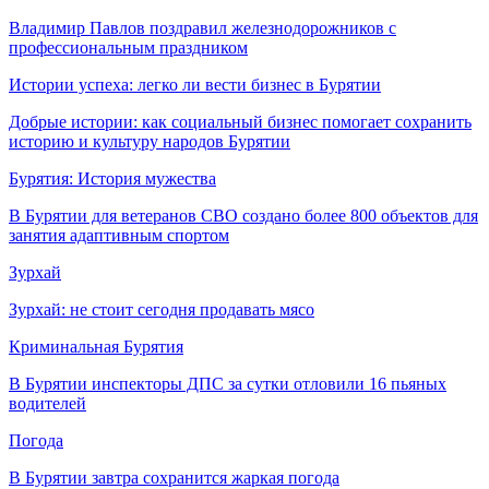
Владимир Павлов поздравил железнодорожников с
профессиональным праздником
Истории успеха: легко ли вести бизнес в Бурятии
Добрые истории: как социальный бизнес помогает сохранить
историю и культуру народов Бурятии
Бурятия: История мужества
В Бурятии для ветеранов СВО создано более 800 объектов для
занятия адаптивным спортом
Зурхай
Зурхай: не стоит сегодня продавать мясо
Криминальная Бурятия
В Бурятии инспекторы ДПС за сутки отловили 16 пьяных
водителей
Погода
В Бурятии завтра сохранится жаркая погода