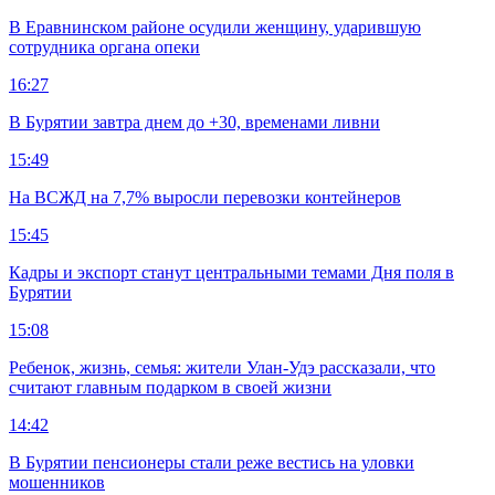
В Еравнинском районе осудили женщину, ударившую
сотрудника органа опеки
16:27
В Бурятии завтра днем до +30, временами ливни
15:49
На ВСЖД на 7,7% выросли перевозки контейнеров
15:45
Кадры и экспорт станут центральными темами Дня поля в
Бурятии
15:08
Ребенок, жизнь, семья: жители Улан-Удэ рассказали, что
считают главным подарком в своей жизни
14:42
В Бурятии пенсионеры стали реже вестись на уловки
мошенников