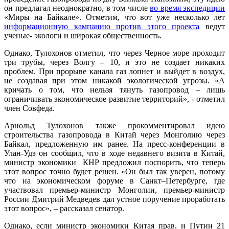
он предлагал неоднократно, в том числе
во время экспедиции
«Миры на Байкале». Отметим, что вот уже несколько лет
информационную кампанию против этого проекта
ведут
ученые- экологи и широкая общественность.
Однако, Тулохонов отметил, что через Черное море проходит
три трубы, через Волгу – 10, и это не создает никаких
проблем. При прорыве канала газ лопнет и выйдет в воздух,
не создавая при этом никакой экологической угрозы. «А
кричать о том, что нельзя тянуть газопровод – лишь
ограничивать экономическое развитие территорий», - отметил
член Совфеда.
Арнольд Тулохонов также прокомментировал идею
строительства газопровода в Китай через Монголию через
Байкал, предложенную им ранее. На пресс-конференции в
Улан-Удэ он сообщил, что в ходе недавнего визита в Китай,
министр экономики КНР предложил поспорить, что теперь
этот вопрос точно будет решен. «Он был так уверен, потому
что на экономическом форуме в Санкт–Петербурге, где
участвовал премьер-министр Монголии, премьер-министр
России Дмитрий Медведев дал устное поручение проработать
этот вопрос», – рассказал сенатор.
Однако, если министр экономики Китая прав, и Путин 21