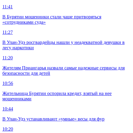
11:41
В Бурятии мошенники стали чаще притворяться
«сотрудниками суда»
11:27
В Улан-Удэ росгвардейцы нашли у неадекватной девушки в
лесу наркотики
11:20
Жителям Приангарья назвали самые надежные сервисы для
безопасности для детей
10:56
Жительница Бурятии оспорила кредит, взятый на нее
мошенниками
10:44
В Улан-Удэ устанавливают «умные» весы для фур
10:20