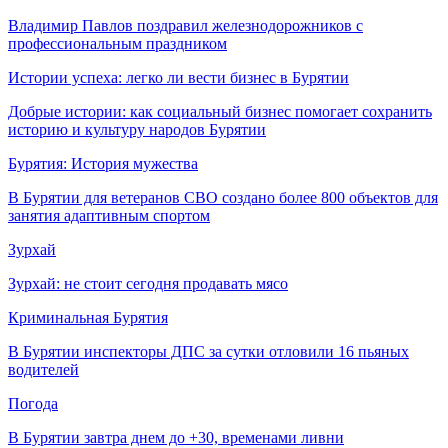
Владимир Павлов поздравил железнодорожников с
профессиональным праздником
Истории успеха: легко ли вести бизнес в Бурятии
Добрые истории: как социальный бизнес помогает сохранить
историю и культуру народов Бурятии
Бурятия: История мужества
В Бурятии для ветеранов СВО создано более 800 объектов для
занятия адаптивным спортом
Зурхай
Зурхай: не стоит сегодня продавать мясо
Криминальная Бурятия
В Бурятии инспекторы ДПС за сутки отловили 16 пьяных
водителей
Погода
В Бурятии завтра днем до +30, временами ливни