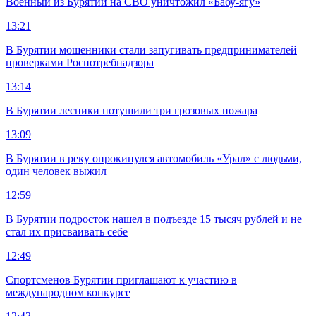
Военный из Бурятии на СВО уничтожил «Бабу-ягу»
13:21
В Бурятии мошенники стали запугивать предпринимателей
проверками Роспотребнадзора
13:14
В Бурятии лесники потушили три грозовых пожара
13:09
В Бурятии в реку опрокинулся автомобиль «Урал» с людьми,
один человек выжил
12:59
В Бурятии подросток нашел в подъезде 15 тысяч рублей и не
стал их присваивать себе
12:49
Спортсменов Бурятии приглашают к участию в
международном конкурсе