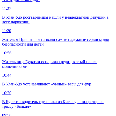
11:27
В Улан-Удэ росгвардейцы нашли у неадекватной девушки в
лесу наркотики
11:20
Жителям Приангарья назвали самые надежные сервисы для
безопасности для детей
10:56
Жительница Бурятии оспорила кредит, взятый на нее
мошенниками
10:44
В Улан-Удэ устанавливают «умные» весы для фур
10:20
В Бурятии водитель грузовика из Китая уронил ротор на
трассу «Байкал»
09:58