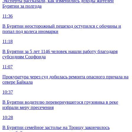
Эксперты рассказали, как изменились доходы жителей
Бурятии за полгода
11:36
В Бурятии неосторожный пешеход оступился с обочины и
попал под колеса иномарки
11:18
В Бурятии за 5 лет 1146 человек нашли работу благодаря
субсидиям Соцфонда
11:07
Прокуратура через суд добилась ремонта опасного причала на
севере Байкала
10:37
В Бурятии водителю перевернувшегося грузовика в реке
избрали меру пресечения
10:28
В Бурятии семейное застолье на Троицу закончилось