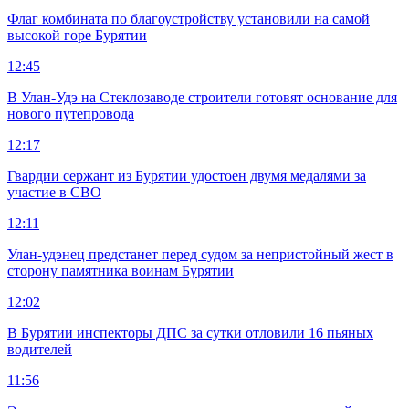
Флаг комбината по благоустройству установили на самой
высокой горе Бурятии
12:45
В Улан-Удэ на Стеклозаводе строители готовят основание для
нового путепровода
12:17
Гвардии сержант из Бурятии удостоен двумя медалями за
участие в СВО
12:11
Улан-удэнец предстанет перед судом за непристойный жест в
сторону памятника воинам Бурятии
12:02
В Бурятии инспекторы ДПС за сутки отловили 16 пьяных
водителей
11:56