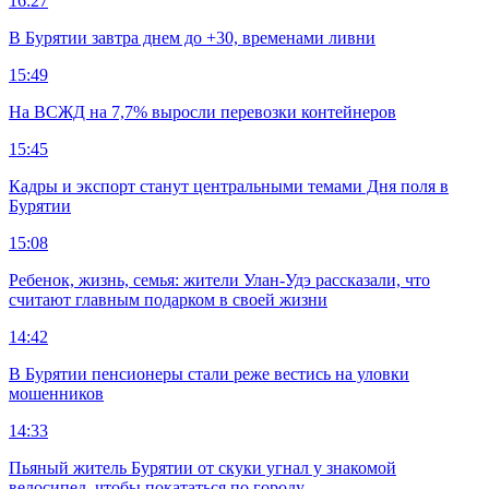
16:27
В Бурятии завтра днем до +30, временами ливни
15:49
На ВСЖД на 7,7% выросли перевозки контейнеров
15:45
Кадры и экспорт станут центральными темами Дня поля в
Бурятии
15:08
Ребенок, жизнь, семья: жители Улан-Удэ рассказали, что
считают главным подарком в своей жизни
14:42
В Бурятии пенсионеры стали реже вестись на уловки
мошенников
14:33
Пьяный житель Бурятии от скуки угнал у знакомой
велосипед, чтобы покататься по городу