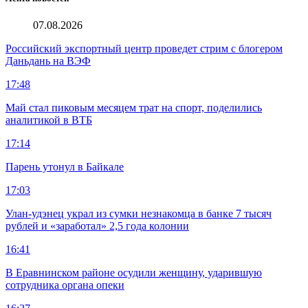
07.08.2026
Российский экспортный центр проведет стрим с блогером
Даньдань на ВЭФ
17:48
Май стал пиковым месяцем трат на спорт, поделились
аналитикой в ВТБ
17:14
Парень утонул в Байкале
17:03
Улан-удэнец украл из сумки незнакомца в банке 7 тысяч
рублей и «заработал» 2,5 года колонии
16:41
В Еравнинском районе осудили женщину, ударившую
сотрудника органа опеки