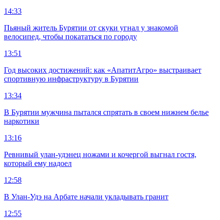
14:33
Пьяный житель Бурятии от скуки угнал у знакомой
велосипед, чтобы покататься по городу
13:51
Год высоких достижений: как «АпатитАгро» выстраивает
спортивную инфраструктуру в Бурятии
13:34
В Бурятии мужчина пытался спрятать в своем нижнем белье
наркотики
13:16
Ревнивый улан-удэнец ножами и кочергой выгнал гостя,
который ему надоел
12:58
В Улан-Удэ на Арбате начали укладывать гранит
12:55