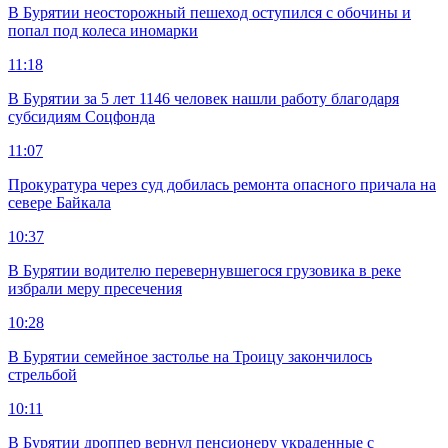
В Бурятии неосторожный пешеход оступился с обочины и
попал под колеса иномарки
11:18
В Бурятии за 5 лет 1146 человек нашли работу благодаря
субсидиям Соцфонда
11:07
Прокуратура через суд добилась ремонта опасного причала на
севере Байкала
10:37
В Бурятии водителю перевернувшегося грузовика в реке
избрали меру пресечения
10:28
В Бурятии семейное застолье на Троицу закончилось
стрельбой
10:11
В Бурятии дроппер вернул пенсионеру украденные с