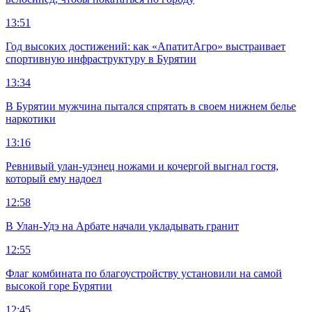
13:51
Год высоких достижений: как «АпатитАгро» выстраивает
спортивную инфраструктуру в Бурятии
13:34
В Бурятии мужчина пытался спрятать в своем нижнем белье
наркотики
13:16
Ревнивый улан-удэнец ножами и кочергой выгнал гостя,
который ему надоел
12:58
В Улан-Удэ на Арбате начали укладывать гранит
12:55
Флаг комбината по благоустройству установили на самой
высокой горе Бурятии
12:45