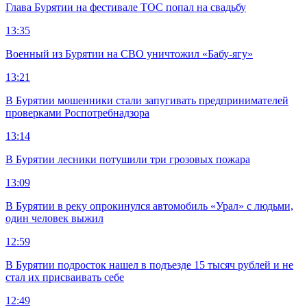
Глава Бурятии на фестивале ТОС попал на свадьбу
13:35
Военный из Бурятии на СВО уничтожил «Бабу-ягу»
13:21
В Бурятии мошенники стали запугивать предпринимателей
проверками Роспотребнадзора
13:14
В Бурятии лесники потушили три грозовых пожара
13:09
В Бурятии в реку опрокинулся автомобиль «Урал» с людьми,
один человек выжил
12:59
В Бурятии подросток нашел в подъезде 15 тысяч рублей и не
стал их присваивать себе
12:49