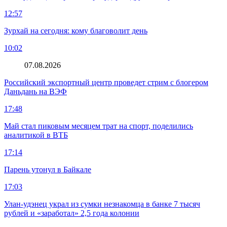
12:57
Зурхай на сегодня: кому благоволит день
10:02
07.08.2026
Российский экспортный центр проведет стрим с блогером
Даньдань на ВЭФ
17:48
Май стал пиковым месяцем трат на спорт, поделились
аналитикой в ВТБ
17:14
Парень утонул в Байкале
17:03
Улан-удэнец украл из сумки незнакомца в банке 7 тысяч
рублей и «заработал» 2,5 года колонии