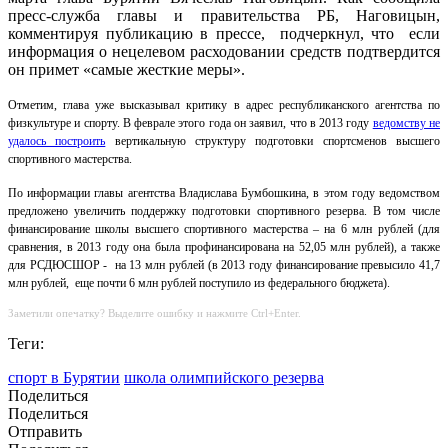
пресс-служба главы и правительства РБ, Наговицын,
комментируя публикацию в прессе, подчеркнул, что если
информация о нецелевом расходовании средств подтвердится
он примет «самые жесткие меры».
Отметим, глава уже высказывал критику в адрес республиканского агентства по
физкультуре и спорту. В феврале этого года он заявил, что в 2013 году
ведомству не
удалось построить
вертикальную структуру подготовки спортсменов высшего
спортивного мастерства.
По информации главы агентства Владислава Бумбошкина, в этом году ведомством
предложено увеличить поддержку подготовки спортивного резерва. В том числе
финансирование школы высшего спортивного мастерства – на 6 млн рублей (для
сравнения, в 2013 году она была профинансирована на 52,05 млн рублей), а также
для РСДЮСШОР - на 13 млн рублей (в 2013 году финансирование превысило 41,7
млн рублей, еще почти 6 млн рублей поступило из федерального бюджета).
Заметили опечатку? Выделите ошибку и нажмите Ctrl+Enter.
Теги:
спорт в Бурятии
школа олимпийского резерва
Поделиться
Поделиться
Отправить