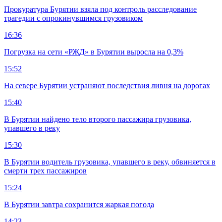
Прокуратура Бурятии взяла под контроль расследование
трагедии с опрокинувшимся грузовиком
16:36
Погрузка на сети «РЖД» в Бурятии выросла на 0,3%
15:52
На севере Бурятии устраняют последствия ливня на дорогах
15:40
В Бурятии найдено тело второго пассажира грузовика,
упавшего в реку
15:30
В Бурятии водитель грузовика, упавшего в реку, обвиняется в
смерти трех пассажиров
15:24
В Бурятии завтра сохранится жаркая погода
14:23