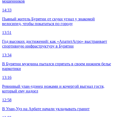
мошенников
14:33
Пьяный житель Бурятии от скуки угнал у знакомой
велосипед, чтобы покататься по городу
13:51
Год высоких достижений: как «АпатитАгро» выстраивает
спортивную инфраструктуру в Бурятии
13:34
В Бурятии мужчина пытался спрятать в своем нижнем белье
наркотики
13:16
Ревнивый улан-удэнец ножами и кочергой выгнал гостя,
который ему надоел
12:58
В Улан-Удэ на Арбате начали укладывать гранит