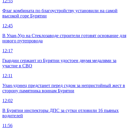
12:55
Флаг комбината по благоустройству установили на самой
высокой горе Бурятии
12:45
В Улан-Удэ на Стеклозаводе строители готовят основание для
нового путепровода
12:17
Гвардии сержант из Бурятии удостоен двумя медалями за
участие в СВО
12:11
Улан-удэнец предстанет перед судом за непристойный жест в
сторону памятника воинам Бурятии
12:02
В Бурятии инспекторы ДПС за сутки отловили 16 пьяных
водителей
11:56