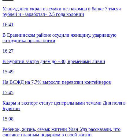
Улан-удэнец украл из сумки незнакомца в банке 7 тысяч
рублей и «заработал» 2,5 года колонии
16:41
В Еравнинском районе осудили женщину, ударившую
сотрудника органа опеки
16:27
В Бурятии завтра днем до +30, временами ливни
15:49
На ВСЖД на 7,7% выросли перевозки контейнеров
15:45
Кадры и экспорт станут центральными темами Дня поля в
Бурятии
15:08
Ребенок, жизнь, семья: жители Улан-Удэ рассказали, что
считают главным подарком в своей жизни