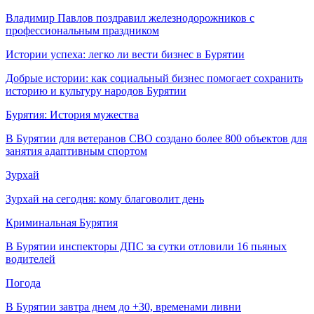
Владимир Павлов поздравил железнодорожников с
профессиональным праздником
Истории успеха: легко ли вести бизнес в Бурятии
Добрые истории: как социальный бизнес помогает сохранить
историю и культуру народов Бурятии
Бурятия: История мужества
В Бурятии для ветеранов СВО создано более 800 объектов для
занятия адаптивным спортом
Зурхай
Зурхай на сегодня: кому благоволит день
Криминальная Бурятия
В Бурятии инспекторы ДПС за сутки отловили 16 пьяных
водителей
Погода
В Бурятии завтра днем до +30, временами ливни