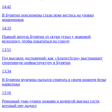
14:42
В Бурятии пенсионеры стали реже вестись на уловки
мошенников
14:33
Пьяный житель Бурятии от скуки угнал у знакомой
велосипед, чтобы покататься по городу
13:51
Год высоких достижений: как «АпатитАгро» выстраивает
спортивную инфраструктуру в Бурятии
13:34
В Бурятии мужчина пытался спрятать в своем нижнем белье
наркотики
13:16
Ревнивый улан-удэнец ножами и кочергой выгнал гостя,
который ему надоел