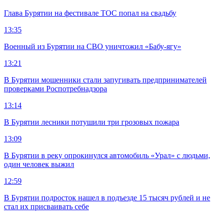
Глава Бурятии на фестивале ТОС попал на свадьбу
13:35
Военный из Бурятии на СВО уничтожил «Бабу-ягу»
13:21
В Бурятии мошенники стали запугивать предпринимателей
проверками Роспотребнадзора
13:14
В Бурятии лесники потушили три грозовых пожара
13:09
В Бурятии в реку опрокинулся автомобиль «Урал» с людьми,
один человек выжил
12:59
В Бурятии подросток нашел в подъезде 15 тысяч рублей и не
стал их присваивать себе