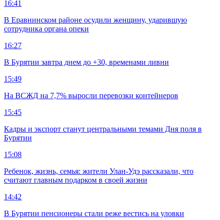
16:41
В Еравнинском районе осудили женщину, ударившую
сотрудника органа опеки
16:27
В Бурятии завтра днем до +30, временами ливни
15:49
На ВСЖД на 7,7% выросли перевозки контейнеров
15:45
Кадры и экспорт станут центральными темами Дня поля в
Бурятии
15:08
Ребенок, жизнь, семья: жители Улан-Удэ рассказали, что
считают главным подарком в своей жизни
14:42
В Бурятии пенсионеры стали реже вестись на уловки