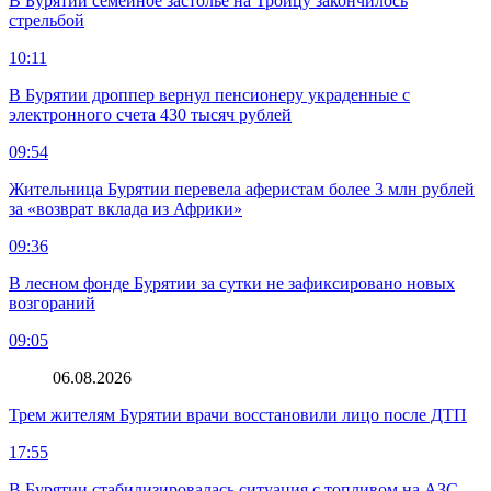
В Бурятии семейное застолье на Троицу закончилось
стрельбой
10:11
В Бурятии дроппер вернул пенсионеру украденные с
электронного счета 430 тысяч рублей
09:54
Жительница Бурятии перевела аферистам более 3 млн рублей
за «возврат вклада из Африки»
09:36
В лесном фонде Бурятии за сутки не зафиксировано новых
возгораний
09:05
06.08.2026
Трем жителям Бурятии врачи восстановили лицо после ДТП
17:55
В Бурятии стабилизировалась ситуация с топливом на АЗС