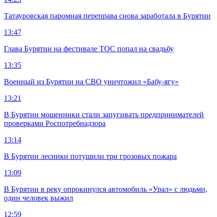
Татауровская паромная переправа снова заработала в Бурятии
13:47
Глава Бурятии на фестивале ТОС попал на свадьбу
13:35
Военный из Бурятии на СВО уничтожил «Бабу-ягу»
13:21
В Бурятии мошенники стали запугивать предпринимателей
проверками Роспотребнадзора
13:14
В Бурятии лесники потушили три грозовых пожара
13:09
В Бурятии в реку опрокинулся автомобиль «Урал» с людьми,
один человек выжил
12:59