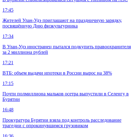
17:45
Жителей Улан-Удэ приглашают на праздничную зарядку,
посвящённую Дню физкультурника
17:34
В Улан-Удэ иностранец пытался подкупить правоохранителя
за 2 миллиона рублей
17:21
ВТБ: объем выдачи ипотеки в России вырос на 38%
17:15
Почти полмиллиона мальков осетра выпустили в Селенгу в
Бурятии
16:48
Прокуратура Бурятии взяла под контроль расследование
трагедии с опрокинувшимся грузовиком
16:36