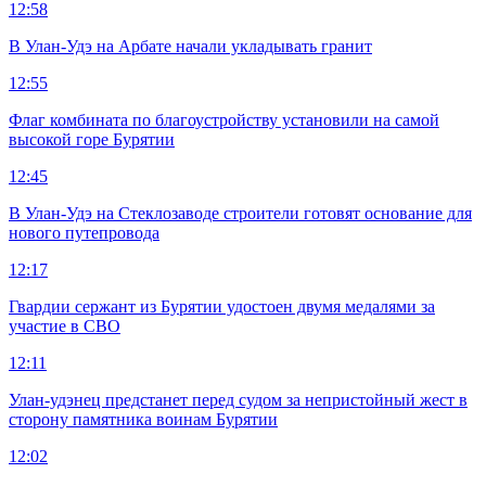
12:58
В Улан-Удэ на Арбате начали укладывать гранит
12:55
Флаг комбината по благоустройству установили на самой
высокой горе Бурятии
12:45
В Улан-Удэ на Стеклозаводе строители готовят основание для
нового путепровода
12:17
Гвардии сержант из Бурятии удостоен двумя медалями за
участие в СВО
12:11
Улан-удэнец предстанет перед судом за непристойный жест в
сторону памятника воинам Бурятии
12:02