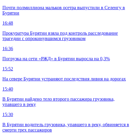
Почти полмиллиона мальков осетра выпустили в Селенгу в
Бурятии
16:48
Прокуратура Бурятии взяла под контроль расследование
трагедии с опрокинувшимся грузовиком
16:36
Погрузка на сети «РЖД» в Бурятии выросла на 0,3%
15:52
На севере Бурятии устраняют последствия ливня на дорогах
15:40
В Бурятии найдено тело второго пассажира грузовика,
упавшего в реку
15:30
В Бурятии водитель грузовика, упавшего в реку, обвиняется в
смерти трех пассажиров