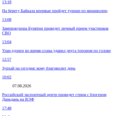
13:18
На берегу Байкала впервые пройдет турнир по миниволею
13:08
Зампрокурора Бурятии проведет личный прием участников
СВО
13:04
Улан-удэнец во время ссоры ударил друга топором по голове
12:57
Зурхай на сегодня: кому благоволит день
10:02
07.08.2026
Российский экспортный центр проведет стрим с блогером
Даньдань на ВЭФ
17:48