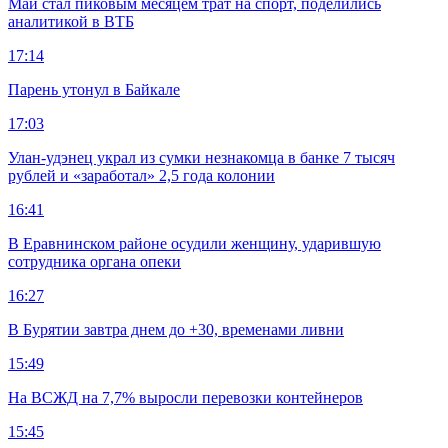
Май стал пиковым месяцем трат на спорт, поделились
аналитикой в ВТБ
17:14
Парень утонул в Байкале
17:03
Улан-удэнец украл из сумки незнакомца в банке 7 тысяч
рублей и «заработал» 2,5 года колонии
16:41
В Еравнинском районе осудили женщину, ударившую
сотрудника органа опеки
16:27
В Бурятии завтра днем до +30, временами ливни
15:49
На ВСЖД на 7,7% выросли перевозки контейнеров
15:45