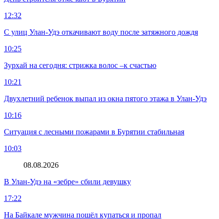
12:32
С улиц Улан-Удэ откачивают воду после затяжного дождя
10:25
Зурхай на сегодня: стрижка волос –к счастью
10:21
Двухлетний ребенок выпал из окна пятого этажа в Улан-Удэ
10:16
Ситуация с лесными пожарами в Бурятии стабильная
10:03
08.08.2026
В Улан-Удэ на «зебре» сбили девушку
17:22
На Байкале мужчина пошёл купаться и пропал