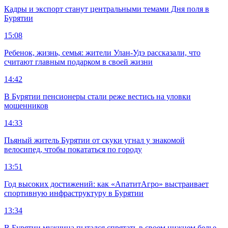
Кадры и экспорт станут центральными темами Дня поля в
Бурятии
15:08
Ребенок, жизнь, семья: жители Улан-Удэ рассказали, что
считают главным подарком в своей жизни
14:42
В Бурятии пенсионеры стали реже вестись на уловки
мошенников
14:33
Пьяный житель Бурятии от скуки угнал у знакомой
велосипед, чтобы покататься по городу
13:51
Год высоких достижений: как «АпатитАгро» выстраивает
спортивную инфраструктуру в Бурятии
13:34
В Бурятии мужчина пытался спрятать в своем нижнем белье