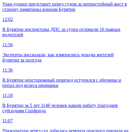
Улан-удэнец предстанет перед судом за непристойный жест в
сторону памятника воинам Бурятии
12:02
В Бурятии инспекторы ДПС за сутки отловили 16 пьяных
водителей
11:56
Эксперты рассказали, как изменились доходы жителей
Бурятии за полгода
11:36
В Бурятии неосторожный пешеход оступился с обочины и
попал под колеса иномарки
11:18
В Бурятии за 5 лет 1146 человек нашли работу благодаря
субсидиям Соцфонда
11:07
Прокуратура через суд добилась ремонта опасного причала на