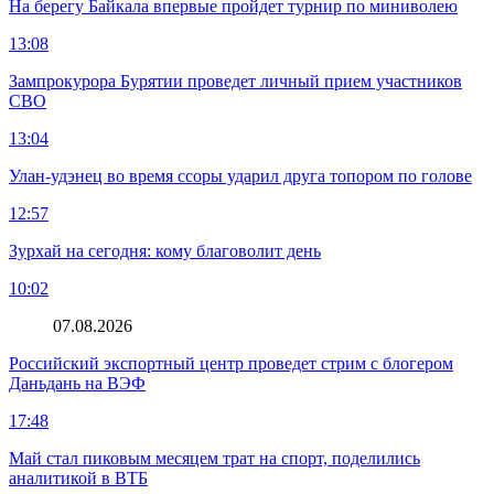
На берегу Байкала впервые пройдет турнир по миниволею
13:08
Зампрокурора Бурятии проведет личный прием участников
СВО
13:04
Улан-удэнец во время ссоры ударил друга топором по голове
12:57
Зурхай на сегодня: кому благоволит день
10:02
07.08.2026
Российский экспортный центр проведет стрим с блогером
Даньдань на ВЭФ
17:48
Май стал пиковым месяцем трат на спорт, поделились
аналитикой в ВТБ