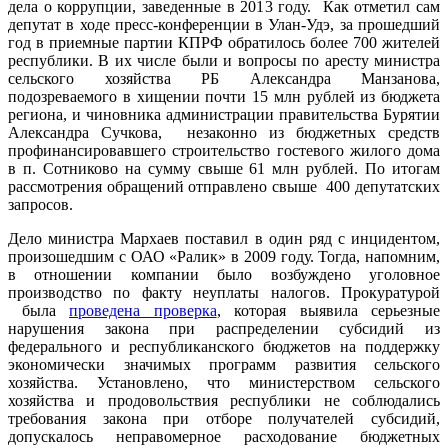
дела о коррупции, заведенные в 2013 году. Как отметил сам
депутат в ходе пресс-конференции в Улан-Удэ, за прошедший
год в приемные партии КПРФ обратилось более 700 жителей
республики. В их числе были и вопросы по аресту министра
сельского хозяйства РБ Александра Манзанова,
подозреваемого в хищении почти 15 млн рублей из бюджета
региона, и чиновника администрации правительства Бурятии
Александра Сучкова, незаконно из бюджетных средств
профинансировавшего строительство гостевого жилого дома
в п. Сотниково на сумму свыше 61 млн рублей. По итогам
рассмотрения обращений отправлено свыше 400 депутатских
запросов.
Дело министра Мархаев поставил в один ряд с инцидентом,
произошедшим с ОАО «Ралик» в 2009 году. Тогда, напомним,
в отношении компании было возбуждено уголовное
производство по факту неуплаты налогов. Прокуратурой
была
проведена проверка
, которая выявила серьезные
нарушения закона при распределении субсидий из
федерального и республиканского бюджетов на поддержку
экономически значимых программ развития сельского
хозяйства. Установлено, что министерством сельского
хозяйства и продовольствия республики не соблюдались
требования закона при отборе получателей субсидий,
допускалось неправомерное расходование бюджетных