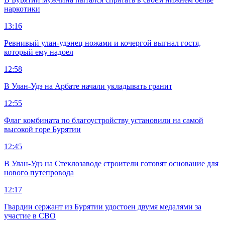
наркотики
13:16
Ревнивый улан-удэнец ножами и кочергой выгнал гостя,
который ему надоел
12:58
В Улан-Удэ на Арбате начали укладывать гранит
12:55
Флаг комбината по благоустройству установили на самой
высокой горе Бурятии
12:45
В Улан-Удэ на Стеклозаводе строители готовят основание для
нового путепровода
12:17
Гвардии сержант из Бурятии удостоен двумя медалями за
участие в СВО