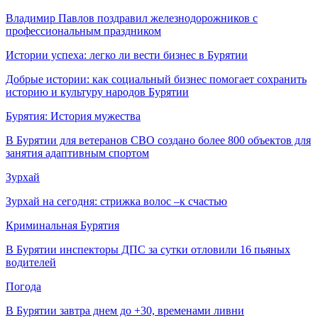
Владимир Павлов поздравил железнодорожников с
профессиональным праздником
Истории успеха: легко ли вести бизнес в Бурятии
Добрые истории: как социальный бизнес помогает сохранить
историю и культуру народов Бурятии
Бурятия: История мужества
В Бурятии для ветеранов СВО создано более 800 объектов для
занятия адаптивным спортом
Зурхай
Зурхай на сегодня: стрижка волос –к счастью
Криминальная Бурятия
В Бурятии инспекторы ДПС за сутки отловили 16 пьяных
водителей
Погода
В Бурятии завтра днем до +30, временами ливни