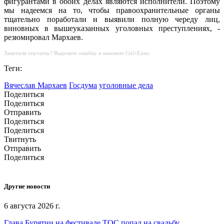
фигурантами в обоих делах являются исполнители. Поэтому
мы надеемся на то, чтобы правоохранительные органы
тщательно поработали и выявили полную череду лиц,
виновных в вышеуказанных уголовных преступлениях, -
резюмировал Мархаев.
Заметили опечатку? Выделите ошибку и нажмите Ctrl+Enter.
Теги:
Вячеслав Мархаев
Госдума
уголовные дела
Поделиться
Поделиться
Отправить
Поделиться
Поделиться
Твитнуть
Отправить
Поделиться
Другие новости
6 августа 2026 г.
Глава Бурятии на фестивале ТОС попал на свадьбу