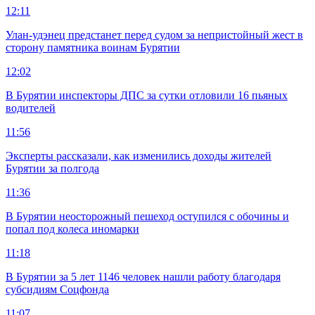
12:11
Улан-удэнец предстанет перед судом за непристойный жест в
сторону памятника воинам Бурятии
12:02
В Бурятии инспекторы ДПС за сутки отловили 16 пьяных
водителей
11:56
Эксперты рассказали, как изменились доходы жителей
Бурятии за полгода
11:36
В Бурятии неосторожный пешеход оступился с обочины и
попал под колеса иномарки
11:18
В Бурятии за 5 лет 1146 человек нашли работу благодаря
субсидиям Соцфонда
11:07