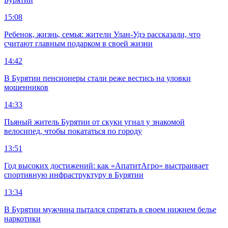
15:08
Ребенок, жизнь, семья: жители Улан-Удэ рассказали, что
считают главным подарком в своей жизни
14:42
В Бурятии пенсионеры стали реже вестись на уловки
мошенников
14:33
Пьяный житель Бурятии от скуки угнал у знакомой
велосипед, чтобы покататься по городу
13:51
Год высоких достижений: как «АпатитАгро» выстраивает
спортивную инфраструктуру в Бурятии
13:34
В Бурятии мужчина пытался спрятать в своем нижнем белье
наркотики