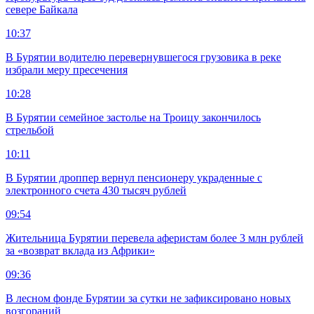
севере Байкала
10:37
В Бурятии водителю перевернувшегося грузовика в реке
избрали меру пресечения
10:28
В Бурятии семейное застолье на Троицу закончилось
стрельбой
10:11
В Бурятии дроппер вернул пенсионеру украденные с
электронного счета 430 тысяч рублей
09:54
Жительница Бурятии перевела аферистам более 3 млн рублей
за «возврат вклада из Африки»
09:36
В лесном фонде Бурятии за сутки не зафиксировано новых
возгораний