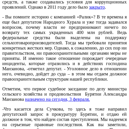
средств, а также создавались условия для коррупционных
проявлений. Однако в 2011 году дело было
закрыто
.
- Вы помните историю с компанией «Ралик»? В те времена я
еще был депутатом Народного Хурала и уже тогда задавался
вопросом, почему власти не предпринимают ничего по
возврату тех самых украденных 400 млн рублей. Ведь
федеральные средства были выделены на поддержку
сельхозтоваропроизводителей. Тогда мы требовали принятия
конкретных жестких мер. Однако, к сожалению, до сих пор ни
правительством, ни правоохранительными органами меры не
приняты. И именно такое отношение порождает очередные
инциденты, которые отразились и в действиях господина
Манзанова, -отметил депутат. - Уголовное дело в отношении
него, очевидно, дойдет до суда – в этом мы отдаем должное
правоохранительным структурам нашей республики.
Отметим, что первое судебное заседание по делу министра
сельского хозяйства и продовольствия Бурятии Александра
Манзанова
назначено на сегодня, 3 февраля.
-Что касается дела Сучкова, то здесь я тоже направил
депутатский запрос в прокуратуру Бурятии, и отдаю ей
должное в том, что найден состав преступления. Мы надеемся
на серьезные правовые последствия. Как вы заметили,