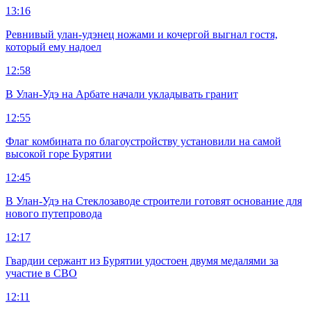
13:16
Ревнивый улан-удэнец ножами и кочергой выгнал гостя,
который ему надоел
12:58
В Улан-Удэ на Арбате начали укладывать гранит
12:55
Флаг комбината по благоустройству установили на самой
высокой горе Бурятии
12:45
В Улан-Удэ на Стеклозаводе строители готовят основание для
нового путепровода
12:17
Гвардии сержант из Бурятии удостоен двумя медалями за
участие в СВО
12:11