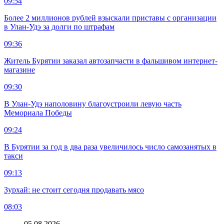
09:54
Более 2 миллионов рублей взыскали приставы с организации
в Улан-Удэ за долги по штрафам
09:36
Житель Бурятии заказал автозапчасти в фальшивом интернет-
магазине
09:30
В Улан-Удэ наполовину благоустроили левую часть
Мемориала Победы
09:24
В Бурятии за год в два раза увеличилось число самозанятых в
такси
09:13
Зурхай: не стоит сегодня продавать мясо
08:03
05.08.2026