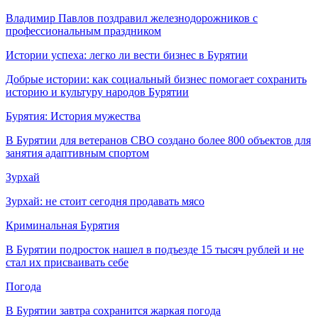
Владимир Павлов поздравил железнодорожников с
профессиональным праздником
Истории успеха: легко ли вести бизнес в Бурятии
Добрые истории: как социальный бизнес помогает сохранить
историю и культуру народов Бурятии
Бурятия: История мужества
В Бурятии для ветеранов СВО создано более 800 объектов для
занятия адаптивным спортом
Зурхай
Зурхай: не стоит сегодня продавать мясо
Криминальная Бурятия
В Бурятии подросток нашел в подъезде 15 тысяч рублей и не
стал их присваивать себе
Погода
В Бурятии завтра сохранится жаркая погода