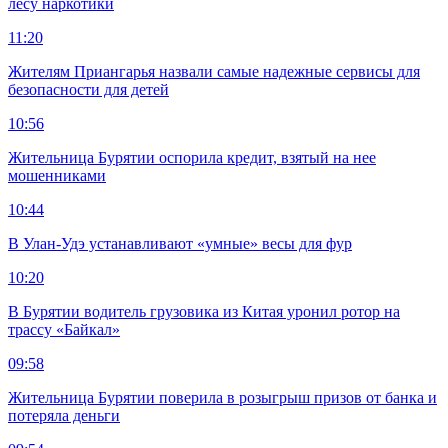
лесу наркотики
11:20
Жителям Приангарья назвали самые надежные сервисы для
безопасности для детей
10:56
Жительница Бурятии оспорила кредит, взятый на нее
мошенниками
10:44
В Улан-Удэ устанавливают «умные» весы для фур
10:20
В Бурятии водитель грузовика из Китая уронил ротор на
трассу «Байкал»
09:58
Жительница Бурятии поверила в розыгрыш призов от банка и
потеряла деньги