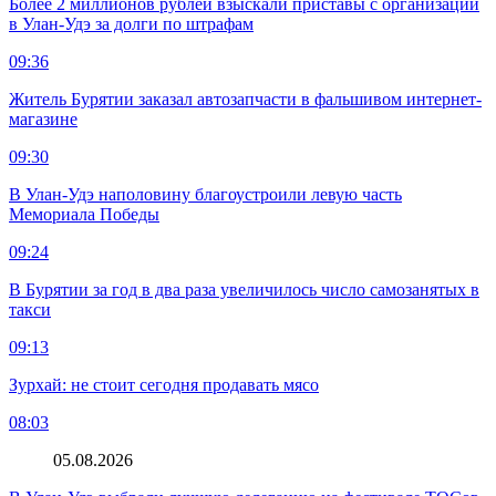
Более 2 миллионов рублей взыскали приставы с организации
в Улан-Удэ за долги по штрафам
09:36
Житель Бурятии заказал автозапчасти в фальшивом интернет-
магазине
09:30
В Улан-Удэ наполовину благоустроили левую часть
Мемориала Победы
09:24
В Бурятии за год в два раза увеличилось число самозанятых в
такси
09:13
Зурхай: не стоит сегодня продавать мясо
08:03
05.08.2026