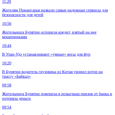
11:20
Жителям Приангарья назвали самые надежные сервисы для
безопасности для детей
10:56
Жительница Бурятии оспорила кредит, взятый на нее
мошенниками
10:44
В Улан-Удэ устанавливают «умные» весы для фур
10:20
В Бурятии водитель грузовика из Китая уронил ротор на
трассу «Байкал»
09:58
Жительница Бурятии поверила в розыгрыш призов от банка и
потеряла деньги
09:54