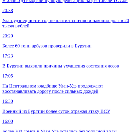
В Улан-Удэ выбрали лучшую делегацию на фестивале ТОСов
20:38
Улан-удэнец почти год не платил за тепло и накопил долг в 20
тысяч рублей
20:20
Более 60 тонн арбузов проверили в Бурятии
17:23
В Бурятии выявили причины ухудшения состояния лесов
17:05
На Центральном кладбище Улан-Удэ продолжают
восстанавливать дорогу после сильных дождей
16:30
Военный из Бурятии более суток отражал атаку ВСУ
16:00
Более 700 домов в Улан-Удэ остались без холодной воды