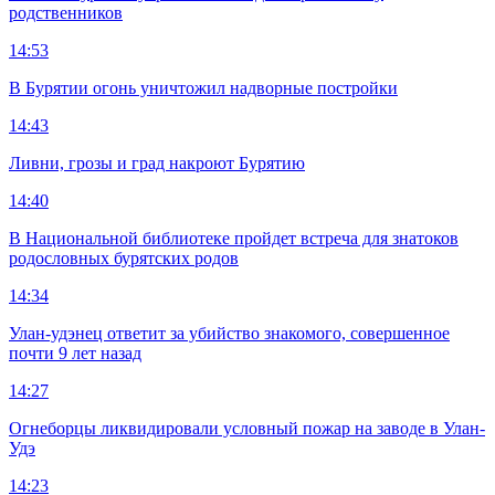
родственников
14:53
В Бурятии огонь уничтожил надворные постройки
14:43
Ливни, грозы и град накроют Бурятию
14:40
В Национальной библиотеке пройдет встреча для знатоков
родословных бурятских родов
14:34
Улан-удэнец ответит за убийство знакомого, совершенное
почти 9 лет назад
14:27
Огнеборцы ликвидировали условный пожар на заводе в Улан-
Удэ
14:23