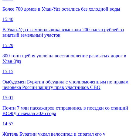
Более 700 домов в Улан-Удэ остались без холодной воды
15:40
В Улан-Удэ с самовольщика взыскали 200 тысяч рублей за
занятый земельный участок
15:29
800 тонн щебня ушло на восстановление размытых дорог в
Улан-Удэ
15:15
Омбудсмен Бурятии обсудила с уполномоченным по правам
человека России защиту прав участников СВО
15:01
Почти 7 млн пассажиров отправились в поездки со станций
ВСЖД с начала 2026 года
14:57
Житель Бурятии украл велосипед и спрятал его у