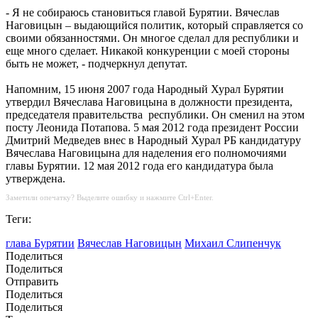
- Я не собираюсь становиться главой Бурятии. Вячеслав
Наговицын – выдающийся политик, который справляется со
своими обязанностями. Он многое сделал для республики и
еще много сделает. Никакой конкуренции с моей стороны
быть не может, - подчеркнул депутат.
Напомним, 15 июня 2007 года Народный Хурал Бурятии
утвердил Вячеслава Наговицына в должности президента,
председателя правительства республики. Он сменил на этом
посту Леонида Потапова. 5 мая 2012 года президент России
Дмитрий Медведев внес в Народный Хурал РБ кандидатуру
Вячеслава Наговицына для наделения его полномочиями
главы Бурятии. 12 мая 2012 года его кандидатура была
утверждена.
Заметили опечатку? Выделите ошибку и нажмите Ctrl+Enter.
Теги:
глава Бурятии
Вячеслав Наговицын
Михаил Слипенчук
Поделиться
Поделиться
Отправить
Поделиться
Поделиться