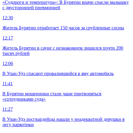
«Судороги и температура»: В Бурятии врачи спасли малышку
с двусторонней пневмонией
12:30
Житель Бурятии отработает 150 часов за срубленные сосны
12:17
Житель Бурятии в сауне с незнакомцем лишился почти 200
тысяч рублей
12:06
В Улан-Удэ спасают провалившийся в яму автомобиль
11:41
В Бурятии мошенники стали чаще притворяться
«сотрудниками суда»
11:27
В Улан-Удэ росгвардейцы нашли у неадекватной девушки в
лесу наркотики