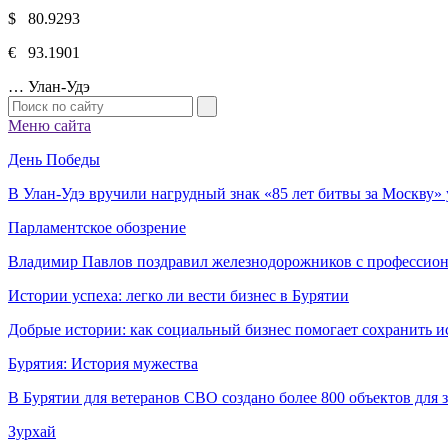
$ 80.9293
€ 93.1901
…
Улан-Удэ
Меню сайта
День Победы
В Улан-Удэ вручили нагрудный знак «85 лет битвы за Москву
Парламентское обозрение
Владимир Павлов поздравил железнодорожников с профессио
Истории успеха: легко ли вести бизнес в Бурятии
Добрые истории: как социальный бизнес помогает сохранить и
Бурятия: История мужества
В Бурятии для ветеранов СВО создано более 800 объектов для
Зурхай