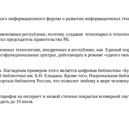
ского информационного форума о развитии информационных тех
экономики республики, поэтому, создавая технопарки и технопо
ил председатель правительства РБ.
ионных технологиях, внедренных в республике, как Единый порт
 многофункциональных центрах, работающих в режиме «одного ок
. Наглядным примером этого является цифровая библиотека «Бу
 библиотеки им. Б.Н. Ельцына. Кроме того, Национальная библи
ортала библиотек России, что позволит любому в мире человеку
х тарифов на интернет и низкой степени покрытия всемирной пау
дить до 19 июля.