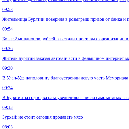
09:58
Жительница Бурятии поверила в розыгрыш призов от банка и п
09:54
Более 2 миллионов рублей взыскали приставы с организации в
09:36
Житель Бурятии заказал автозапчасти в фальшивом интернет-м
09:30
В Улан-Удэ наполовину благоустроили левую часть Мемориал
09:24
В Бурятии за год в два раза увеличилось число самозанятых в т
09:13
Зурхай: не стоит сегодня продавать мясо
08:03