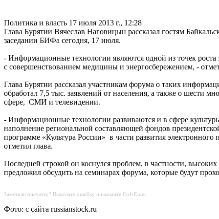
Политика и власть
17 июля 2013 г., 12:28
Глава Бурятии Вячеслав Наговицын рассказал гостям Байкаль
заседании БИФа сегодня, 17 июля.
- Информационные технологии являются одной из точек роста 
с совершенствованием медицины и энергосбережением, - отмет
Глава Бурятии рассказал участникам форума о таких информац
обработал 7,5 тыс. заявлений от населения, а также о шести
сфере, СМИ и телевидении.
- Информационные технологии развиваются и в сфере культуры
наполнение региональной составляющей фондов президентской
программе «Культура России» в части развития электронного п
отметил глава.
Последней строкой он коснулся проблем, в частности, высоки
предложил обсудить на семинарах форума, которые будут прохо
Заметили опечатку? Выделите ошибку и нажмите Ctrl+Enter.
Фото: с сайта russianstock.ru