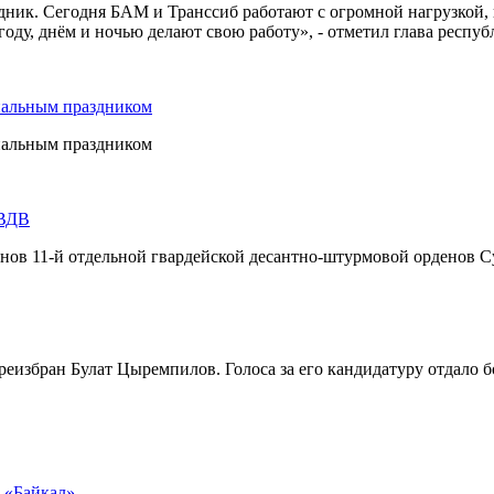
дник. Сегодня БАМ и Транссиб работают с огромной нагрузкой,
оду, днём и ночью делают свою работу», - отметил глава респуб
нальным праздником
нальным праздником
 ВДВ
инов 11-й отдельной гвардейской десантно-штурмовой орденов С
реизбран Булат Цыремпилов. Голоса за его кандидатуру отдало 
у «Байкал»