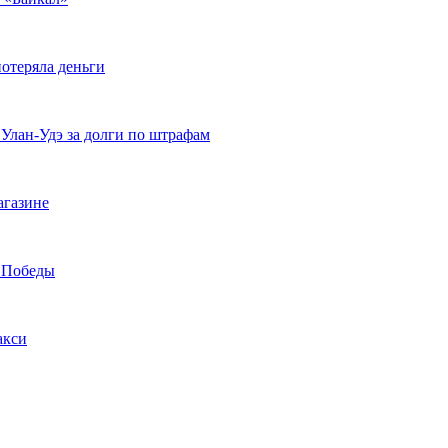
отеряла деньги
 Улан-Удэ за долги по штрафам
агазине
а Победы
акси