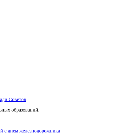
щади Советов
льных образований.
ей с днем железнодорожника