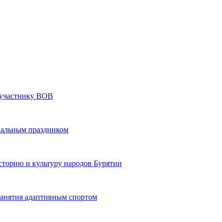
» участнику ВОВ
нальным праздником
сторию и культуру народов Бурятии
 занятия адаптивным спортом