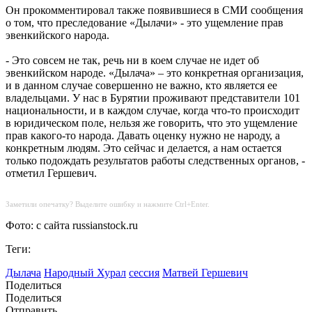
Он прокомментировал также появившиеся в СМИ сообщения
о том, что преследование «Дылачи» - это ущемление прав
эвенкийского народа.
- Это совсем не так, речь ни в коем случае не идет об
эвенкийском народе. «Дылача» – это конкретная организация,
и в данном случае совершенно не важно, кто является ее
владельцами. У нас в Бурятии проживают представители 101
национальности, и в каждом случае, когда что-то происходит
в юридическом поле, нельзя же говорить, что это ущемление
прав какого-то народа. Давать оценку нужно не народу, а
конкретным людям. Это сейчас и делается, а нам остается
только подождать результатов работы следственных органов, -
отметил Гершевич.
Заметили опечатку? Выделите ошибку и нажмите Ctrl+Enter.
Фото: с сайта russianstock.ru
Теги:
Дылача
Народный Хурал
сессия
Матвей Гершевич
Поделиться
Поделиться
Отправить