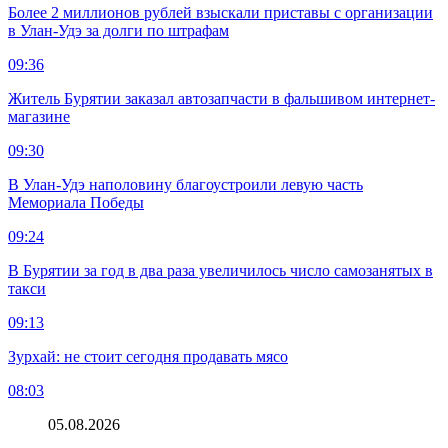
Более 2 миллионов рублей взыскали приставы с организации
в Улан-Удэ за долги по штрафам
09:36
Житель Бурятии заказал автозапчасти в фальшивом интернет-
магазине
09:30
В Улан-Удэ наполовину благоустроили левую часть
Мемориала Победы
09:24
В Бурятии за год в два раза увеличилось число самозанятых в
такси
09:13
Зурхай: не стоит сегодня продавать мясо
08:03
05.08.2026