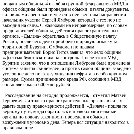
по данным общины, 4 октября группой федерального МВД в
офисах общины были проведены обыски, изъяты документы,
силовиками арестован и увезен в неизвестном направлении
начальник участка Сергей Ямбуров, который с тех пор не
выходил на связь. С жалобами на неправомерные, по словам
представителей общины, действия правоохранительных
органов, «Дылача» обратилась в Общественную палату
России, после чего дело приобрело широкую огласку за
территорией Бурятии. Омбудсмен по правам
предпринимателей Борис Титов заявил, что дело общины
«Дылача» будет взято им на контроль. После этого МВД
Бурятии заявило, что в отношении Ямбурова была применена
система защиты свидетелей, а против самой общины заведено
уголовное дело по факту хищения нефрита в особо крупном
размере. Сумма причиненного вреда РФ, сообщил в МВД,
составляет около 600 млн рублей.
- Расследование на сегодня продолжается, - отметил Матвей
Гершевич, - и только правоохранительные органы в силах
давать оценку правомерности действий. «Дылача» пошла по
верному пути, когда обратилась в правоохранительные
органы по поводу законности проведения обыска и
возбуждения уголовно дела. Теперь вся ситуация находится в
правовом поле.