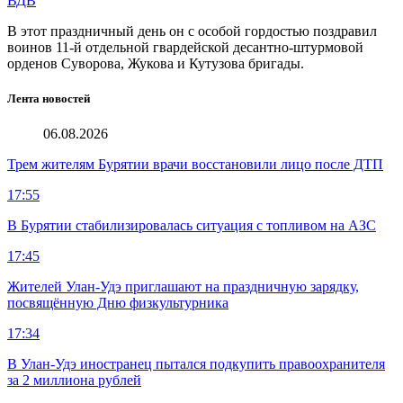
ВДВ
В этот праздничный день он с особой гордостью поздравил
воинов 11-й отдельной гвардейской десантно-штурмовой
орденов Суворова, Жукова и Кутузова бригады.
Лента новостей
06.08.2026
Трем жителям Бурятии врачи восстановили лицо после ДТП
17:55
В Бурятии стабилизировалась ситуация с топливом на АЗС
17:45
Жителей Улан-Удэ приглашают на праздничную зарядку,
посвящённую Дню физкультурника
17:34
В Улан-Удэ иностранец пытался подкупить правоохранителя
за 2 миллиона рублей