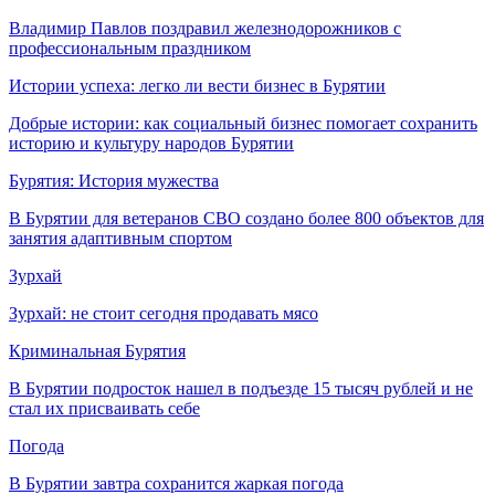
Владимир Павлов поздравил железнодорожников с
профессиональным праздником
Истории успеха: легко ли вести бизнес в Бурятии
Добрые истории: как социальный бизнес помогает сохранить
историю и культуру народов Бурятии
Бурятия: История мужества
В Бурятии для ветеранов СВО создано более 800 объектов для
занятия адаптивным спортом
Зурхай
Зурхай: не стоит сегодня продавать мясо
Криминальная Бурятия
В Бурятии подросток нашел в подъезде 15 тысяч рублей и не
стал их присваивать себе
Погода
В Бурятии завтра сохранится жаркая погода