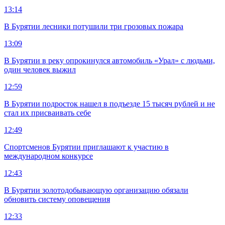
13:14
В Бурятии лесники потушили три грозовых пожара
13:09
В Бурятии в реку опрокинулся автомобиль «Урал» с людьми,
один человек выжил
12:59
В Бурятии подросток нашел в подъезде 15 тысяч рублей и не
стал их присваивать себе
12:49
Спортсменов Бурятии приглашают к участию в
международном конкурсе
12:43
В Бурятии золотодобывающую организацию обязали
обновить систему оповещения
12:33