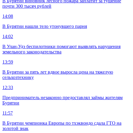
В Бурятии виновник лесного пожара заплатит за тушение
почти 300 тысяч рублей
14:08
В Бурятии нашли тело утонувшего парня
14:02
В Улан-Удэ беспилотники помогают выявлять нарушения
земельного законодательства
13:59
В Бурятии за пять лет вдвое выросла цена на тяжелую
сельхозтехнику
12:33
Предприниматель незаконно предоставлял займы жителям
Бурятии
11:57
В Бурятии чемпионка Европы по тхэквондо сдала ГТО на
золотой знак