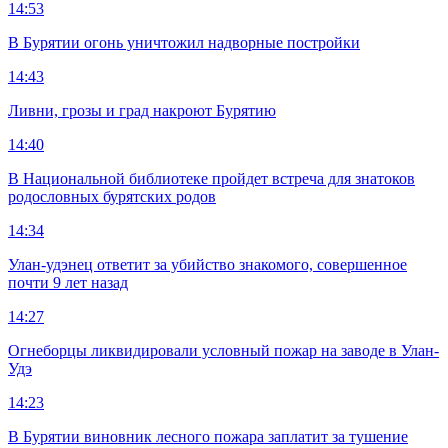
14:53
В Бурятии огонь уничтожил надворные постройки
14:43
Ливни, грозы и град накроют Бурятию
14:40
В Национальной библиотеке пройдет встреча для знатоков
родословных бурятских родов
14:34
Улан-удэнец ответит за убийство знакомого, совершенное
почти 9 лет назад
14:27
Огнеборцы ликвидировали условный пожар на заводе в Улан-
Удэ
14:23
В Бурятии виновник лесного пожара заплатит за тушение