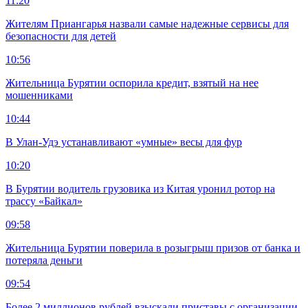
11:20
Жителям Приангарья назвали самые надежные сервисы для
безопасности для детей
10:56
Жительница Бурятии оспорила кредит, взятый на нее
мошенниками
10:44
В Улан-Удэ устанавливают «умные» весы для фур
10:20
В Бурятии водитель грузовика из Китая уронил ротор на
трассу «Байкал»
09:58
Жительница Бурятии поверила в розыгрыш призов от банка и
потеряла деньги
09:54
Более 2 миллионов рублей взыскали приставы с организации