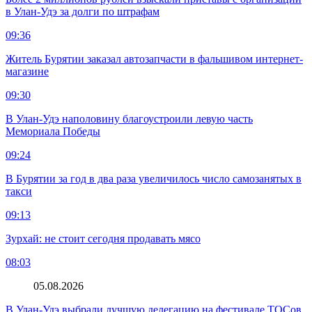
в Улан-Удэ за долги по штрафам
09:36
Житель Бурятии заказал автозапчасти в фальшивом интернет-
магазине
09:30
В Улан-Удэ наполовину благоустроили левую часть
Мемориала Победы
09:24
В Бурятии за год в два раза увеличилось число самозанятых в
такси
09:13
Зурхай: не стоит сегодня продавать мясо
08:03
05.08.2026
В Улан-Удэ выбрали лучшую делегацию на фестивале ТОСов