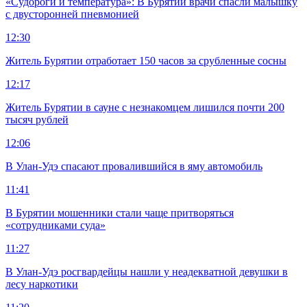
«Судороги и температура»: В Бурятии врачи спасли малышку
с двусторонней пневмонией
12:30
Житель Бурятии отработает 150 часов за срубленные сосны
12:17
Житель Бурятии в сауне с незнакомцем лишился почти 200
тысяч рублей
12:06
В Улан-Удэ спасают провалившийся в яму автомобиль
11:41
В Бурятии мошенники стали чаще притворяться
«сотрудниками суда»
11:27
В Улан-Удэ росгвардейцы нашли у неадекватной девушки в
лесу наркотики