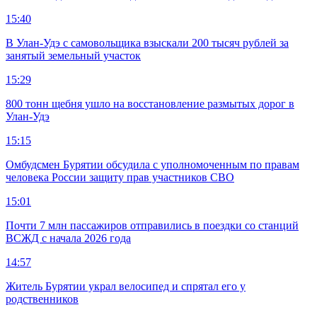
15:40
В Улан-Удэ с самовольщика взыскали 200 тысяч рублей за
занятый земельный участок
15:29
800 тонн щебня ушло на восстановление размытых дорог в
Улан-Удэ
15:15
Омбудсмен Бурятии обсудила с уполномоченным по правам
человека России защиту прав участников СВО
15:01
Почти 7 млн пассажиров отправились в поездки со станций
ВСЖД с начала 2026 года
14:57
Житель Бурятии украл велосипед и спрятал его у
родственников