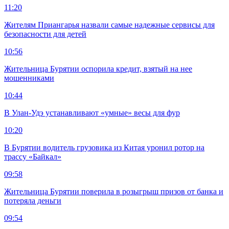
11:20
Жителям Приангарья назвали самые надежные сервисы для
безопасности для детей
10:56
Жительница Бурятии оспорила кредит, взятый на нее
мошенниками
10:44
В Улан-Удэ устанавливают «умные» весы для фур
10:20
В Бурятии водитель грузовика из Китая уронил ротор на
трассу «Байкал»
09:58
Жительница Бурятии поверила в розыгрыш призов от банка и
потеряла деньги
09:54