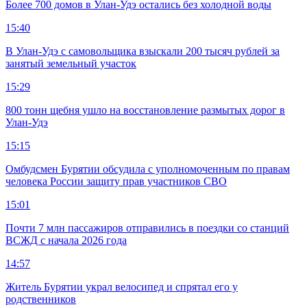
Более 700 домов в Улан-Удэ остались без холодной воды
15:40
В Улан-Удэ с самовольщика взыскали 200 тысяч рублей за
занятый земельный участок
15:29
800 тонн щебня ушло на восстановление размытых дорог в
Улан-Удэ
15:15
Омбудсмен Бурятии обсудила с уполномоченным по правам
человека России защиту прав участников СВО
15:01
Почти 7 млн пассажиров отправились в поездки со станций
ВСЖД с начала 2026 года
14:57
Житель Бурятии украл велосипед и спрятал его у
родственников