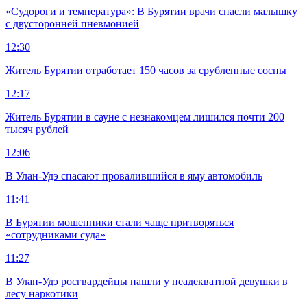
«Судороги и температура»: В Бурятии врачи спасли малышку
с двусторонней пневмонией
12:30
Житель Бурятии отработает 150 часов за срубленные сосны
12:17
Житель Бурятии в сауне с незнакомцем лишился почти 200
тысяч рублей
12:06
В Улан-Удэ спасают провалившийся в яму автомобиль
11:41
В Бурятии мошенники стали чаще притворяться
«сотрудниками суда»
11:27
В Улан-Удэ росгвардейцы нашли у неадекватной девушки в
лесу наркотики