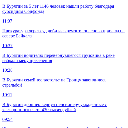
В Бурятии за 5 лет 1146 человек нашли работу благодаря
субсидиям Соцфонда
11:07
Прокуратура через суд добилась ремонта опасного причала на
севере Байкала
10:37
В Бурятии водителю перевернувшегося грузовика в реке
избрали меру пресечения
10:28
В Бурятии семейное застолье на Троицу закончилось
стрельбой
10:11
В Бурятии дроппер вернул пенсионеру украденные с
электронного счета 430 тысяч рублей
09:54