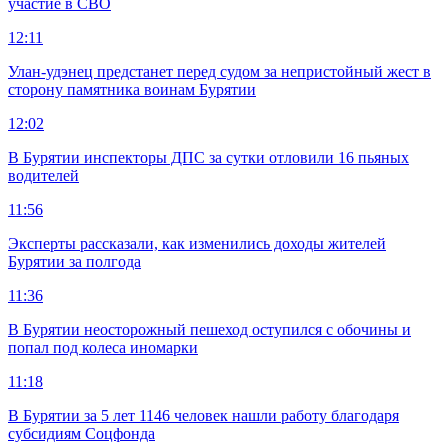
участие в СВО
12:11
Улан-удэнец предстанет перед судом за непристойный жест в
сторону памятника воинам Бурятии
12:02
В Бурятии инспекторы ДПС за сутки отловили 16 пьяных
водителей
11:56
Эксперты рассказали, как изменились доходы жителей
Бурятии за полгода
11:36
В Бурятии неосторожный пешеход оступился с обочины и
попал под колеса иномарки
11:18
В Бурятии за 5 лет 1146 человек нашли работу благодаря
субсидиям Соцфонда