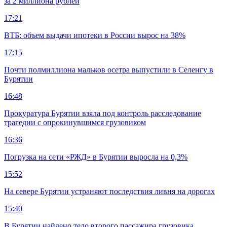
за 2 миллиона рублей
17:21
ВТБ: объем выдачи ипотеки в России вырос на 38%
17:15
Почти полмиллиона мальков осетра выпустили в Селенгу в
Бурятии
16:48
Прокуратура Бурятии взяла под контроль расследование
трагедии с опрокинувшимся грузовиком
16:36
Погрузка на сети «РЖД» в Бурятии выросла на 0,3%
15:52
На севере Бурятии устраняют последствия ливня на дорогах
15:40
В Бурятии найдено тело второго пассажира грузовика,