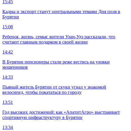
15:45
Кадры и экспорт станут центральными темами Дня поля в
Бурятии
15:08
Ребенок, жизнь, семья: жители Улан-Удэ рассказали, что
считают главным подарком в своей жизни
14:42
В Бурятии пенсионеры стали реже вестись на уловки
мошенников
14:33
Пьяный житель Бурятии от скуки угнал у знакомой
велосипед, чтобы покататься по городу
13:51
Год высоких достижений: как «АпатитАгро» выстраивает
спортивную инфраструктуру в Бурятии
13:34