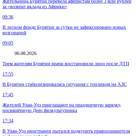
Жительница Бурятии перевела аферистам более 3 млн рублей
за «возврат вклада из Африки»
09:36
В лесном фонде Бурятии за сутки не зафиксировано новых
возгораний
09:05
06.08.2026
Трем жителям Бурятии врачи восстановили лицо после ДТП
17:55
В Бурятии стабилизировалась ситуация с топливом на АЗС
17:45
Жителей Улан-Удэ приглашают на праздничную зарядку,
посвящённую Дню физкультурника
17:34
В Улан-Удэ иностранец пытался подкупить правоохранителя