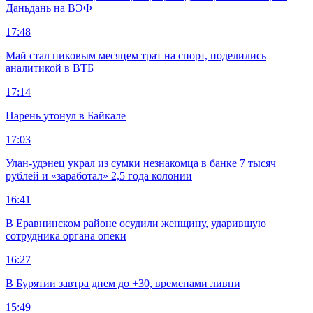
Даньдань на ВЭФ
17:48
Май стал пиковым месяцем трат на спорт, поделились
аналитикой в ВТБ
17:14
Парень утонул в Байкале
17:03
Улан-удэнец украл из сумки незнакомца в банке 7 тысяч
рублей и «заработал» 2,5 года колонии
16:41
В Еравнинском районе осудили женщину, ударившую
сотрудника органа опеки
16:27
В Бурятии завтра днем до +30, временами ливни
15:49