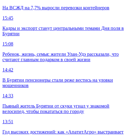
На ВСЖД на 7,7% выросли перевозки контейнеров
15:45
Кадры и экспорт станут центральными темами Дня поля в
Бурятии
15:08
Ребенок, жизнь, семья: жители Улан-Удэ рассказали, что
считают главным подарком в своей жизни
14:42
В Бурятии пенсионеры стали реже вестись на уловки
мошенников
14:33
Пьяный житель Бурятии от скуки угнал у знакомой
велосипед, чтобы покататься по городу
13:51
Год высоких достижений: как «АпатитАгро» выстраивает