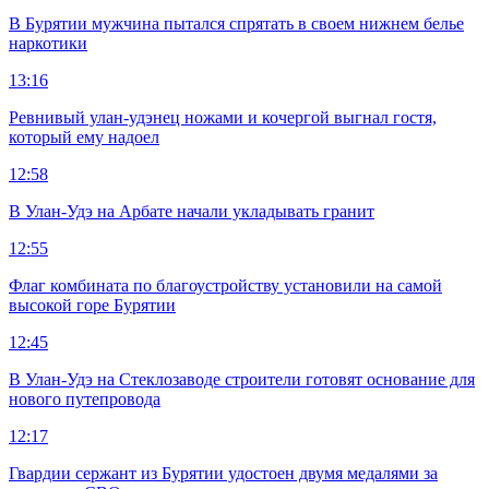
В Бурятии мужчина пытался спрятать в своем нижнем белье
наркотики
13:16
Ревнивый улан-удэнец ножами и кочергой выгнал гостя,
который ему надоел
12:58
В Улан-Удэ на Арбате начали укладывать гранит
12:55
Флаг комбината по благоустройству установили на самой
высокой горе Бурятии
12:45
В Улан-Удэ на Стеклозаводе строители готовят основание для
нового путепровода
12:17
Гвардии сержант из Бурятии удостоен двумя медалями за