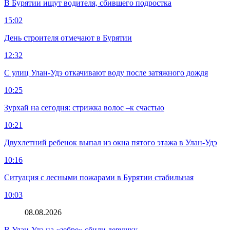
В Бурятии ищут водителя, сбившего подростка
15:02
День строителя отмечают в Бурятии
12:32
С улиц Улан-Удэ откачивают воду после затяжного дождя
10:25
Зурхай на сегодня: стрижка волос –к счастью
10:21
Двухлетний ребенок выпал из окна пятого этажа в Улан-Удэ
10:16
Ситуация с лесными пожарами в Бурятии стабильная
10:03
08.08.2026
В Улан-Удэ на «зебре» сбили девушку