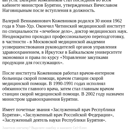
кабинете министров Бурятии, утвержденных Вячеславом
Наговицыным после вступления в должность.
Валерий Вениаминович Кожевников родился 30 июня 1962
года в Улан-Удэ. Окончил Читинский медицинский институт
по специальности «лечебное дело», доктор медицинских наук.
Неоднократно проходил профессиональную переподготовку,
в частности - в Московской медицинской академии
усовершенствования руководителей органов управления
здравоохранением, в Иркутске в Байкальском университете
экономики и права по курсу «Управление закупками
продукции для госслужащих».
После института Кожевников работал врачом-интерном
больницы скорой помощи, врачом станции скорой
медицинской помощи. В 1990-1991 годах исполнял
обязанности главного врача, затем стал главным врачом
станции скорой медицинской помощи. В 2002 году назначен
министром здравоохранения Бурятии.
Имеет почетные звания «Заслуженный врач Республики
Бурятия», «Заслуженный врач Российской Федерации»,
«Заслуженный деятель науки Республики Бурятия».
Заметили опечатку? Выделите ошибку и нажмите Ctrl+Enter.