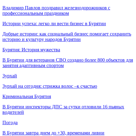
Владимир Павлов поздравил железнодорожников с
профессиональным праздником
Истории успеха: легко ли вести бизнес в Бурятии
Добрые истории: как социальный бизнес помогает сохранить
историю и культуру народов Бурятии
Бурятия: История мужества
В Бурятии для ветеранов СВО создано более 800 объектов для
занятия адаптивным спортом
Зурхай
Зурхай на сегодня: стрижка волос –к счастью
Криминальная Бурятия
В Бурятии инспекторы ДПС за сутки отловили 16 пьяных
водителей
Погода
В Бурятии завтра днем до +30, временами ливни