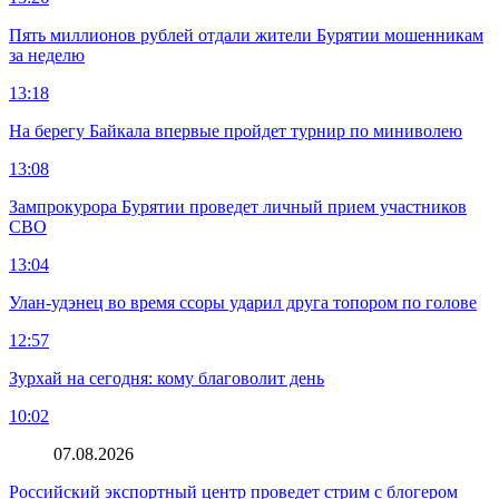
Пять миллионов рублей отдали жители Бурятии мошенникам
за неделю
13:18
На берегу Байкала впервые пройдет турнир по миниволею
13:08
Зампрокурора Бурятии проведет личный прием участников
СВО
13:04
Улан-удэнец во время ссоры ударил друга топором по голове
12:57
Зурхай на сегодня: кому благоволит день
10:02
07.08.2026
Российский экспортный центр проведет стрим с блогером