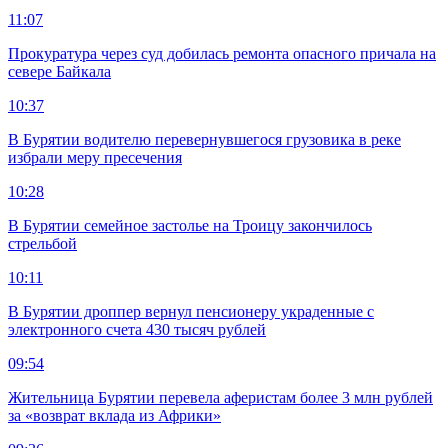
11:07
Прокуратура через суд добилась ремонта опасного причала на
севере Байкала
10:37
В Бурятии водителю перевернувшегося грузовика в реке
избрали меру пресечения
10:28
В Бурятии семейное застолье на Троицу закончилось
стрельбой
10:11
В Бурятии дроппер вернул пенсионеру украденные с
электронного счета 430 тысяч рублей
09:54
Жительница Бурятии перевела аферистам более 3 млн рублей
за «возврат вклада из Африки»