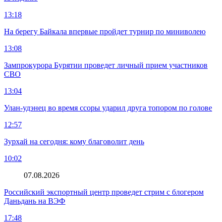
13:18
На берегу Байкала впервые пройдет турнир по миниволею
13:08
Зампрокурора Бурятии проведет личный прием участников
СВО
13:04
Улан-удэнец во время ссоры ударил друга топором по голове
12:57
Зурхай на сегодня: кому благоволит день
10:02
07.08.2026
Российский экспортный центр проведет стрим с блогером
Даньдань на ВЭФ
17:48