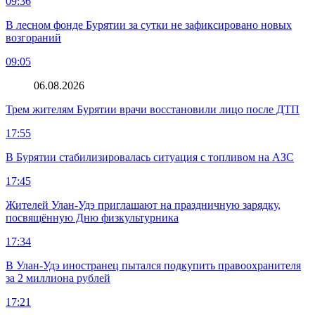
09:36
В лесном фонде Бурятии за сутки не зафиксировано новых
возгораний
09:05
06.08.2026
Трем жителям Бурятии врачи восстановили лицо после ДТП
17:55
В Бурятии стабилизировалась ситуация с топливом на АЗС
17:45
Жителей Улан-Удэ приглашают на праздничную зарядку,
посвящённую Дню физкультурника
17:34
В Улан-Удэ иностранец пытался подкупить правоохранителя
за 2 миллиона рублей
17:21