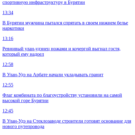
спортивную инфраструктуру в Бурятии
13:34
В Бурятии мужчина пытался спрятать в своем нижнем белье
наркотики
13:16
Ревнивый улан-удэнец ножами и кочергой выгнал гостя,
который ему надоел
12:58
В Улан-Удэ на Арбате начали укладывать гранит
12:55
Флаг комбината по благоустройству установили на самой
высокой горе Бурятии
12:45
В Улан-Удэ на Стеклозаводе строители готовят основание для
нового путепровода