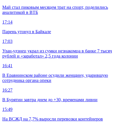
Май стал пиковым месяцем трат на спорт, поделились
аналитикой в ВТБ
17:14
Парень утонул в Байкале
17:03
Улан-удэнец украл из сумки незнакомца в банке 7 тысяч
рублей и «заработал» 2,5 года колонии
16:41
В Еравнинском районе осудили женщину, ударившую
сотрудника органа опеки
16:27
В Бурятии завтра днем до +30, временами ливни
15:49
На ВСЖД на 7,7% выросли перевозки контейнеров