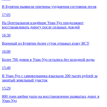
В Бурятии выявили причины ухудшения состояния лесов
17:05
На Центральном кладбище Улан-Удэ продолжают
восстанавливать дорогу после сильных дождей
16:30
Военный из Бурятии более суток отражал атаку ВСУ
16:00
Более 700 домов в Улан-Удэ остались без холодной воды
15:40
В Улан-Удэ с самовольщика взыскали 200 тысяч рублей за
занятый земельный участок
15:29
800 тонн щебня ушло на восстановление размытых дорог в
Улан-Удэ