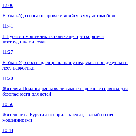
12:06
В Улан-Удэ спасают провалившийся в яму автомобиль
11:41
В Бурятии мошенники стали чаще притворяться
«сотрудниками суда»
11:27
В Улан-Удэ росгвардейцы нашли у неадекватной девушки в
лесу наркотики
11:20
Жителям Приангарья назвали самые надежные сервисы для
безопасности для детей
10:56
Жительница Бурятии оспорила кредит, взятый на нее
мошенниками
10:44