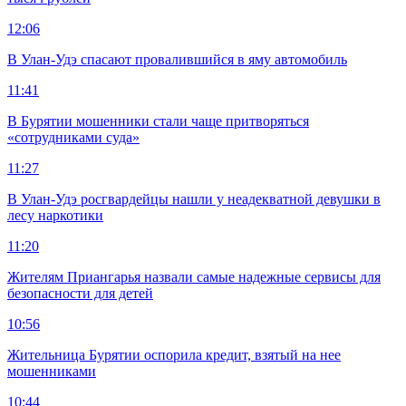
12:06
В Улан-Удэ спасают провалившийся в яму автомобиль
11:41
В Бурятии мошенники стали чаще притворяться
«сотрудниками суда»
11:27
В Улан-Удэ росгвардейцы нашли у неадекватной девушки в
лесу наркотики
11:20
Жителям Приангарья назвали самые надежные сервисы для
безопасности для детей
10:56
Жительница Бурятии оспорила кредит, взятый на нее
мошенниками
10:44