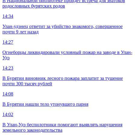
В Национальной библиотеке пройдет встреча для знатоков
родословных бурятских родов
14:34
Улан-удэнец ответит за убийство знакомого, совершенное
почти 9 лет назад
14:27
Огнеборцы ликвидировали условный пожар на заводе в Улан-
Удэ
14:23
В Бурятии виновник лесного пожара заплатит за тушение
почти 300 тысяч рублей
14:08
В Бурятии нашли тело утонувшего парня
14:02
В Улан-Удэ беспилотники помогают выявлять нарушения
земельного законодательства