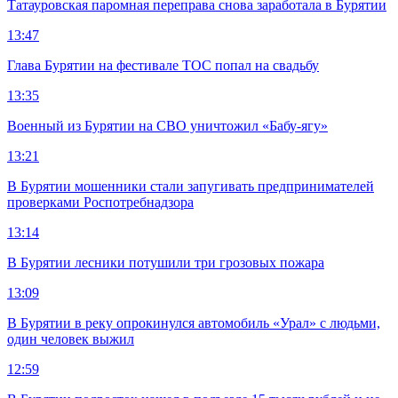
Татауровская паромная переправа снова заработала в Бурятии
13:47
Глава Бурятии на фестивале ТОС попал на свадьбу
13:35
Военный из Бурятии на СВО уничтожил «Бабу-ягу»
13:21
В Бурятии мошенники стали запугивать предпринимателей
проверками Роспотребнадзора
13:14
В Бурятии лесники потушили три грозовых пожара
13:09
В Бурятии в реку опрокинулся автомобиль «Урал» с людьми,
один человек выжил
12:59