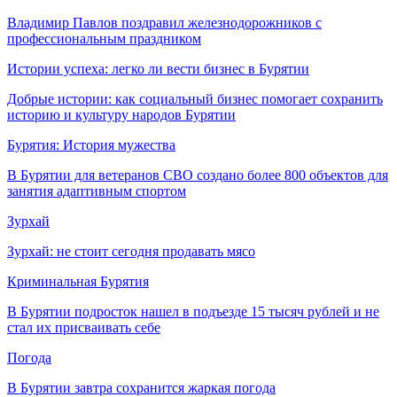
Владимир Павлов поздравил железнодорожников с
профессиональным праздником
Истории успеха: легко ли вести бизнес в Бурятии
Добрые истории: как социальный бизнес помогает сохранить
историю и культуру народов Бурятии
Бурятия: История мужества
В Бурятии для ветеранов СВО создано более 800 объектов для
занятия адаптивным спортом
Зурхай
Зурхай: не стоит сегодня продавать мясо
Криминальная Бурятия
В Бурятии подросток нашел в подъезде 15 тысяч рублей и не
стал их присваивать себе
Погода
В Бурятии завтра сохранится жаркая погода