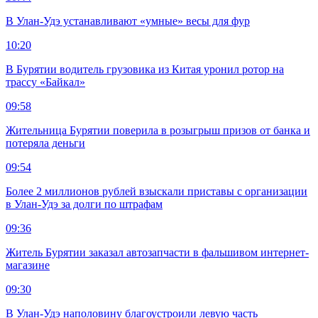
В Улан-Удэ устанавливают «умные» весы для фур
10:20
В Бурятии водитель грузовика из Китая уронил ротор на
трассу «Байкал»
09:58
Жительница Бурятии поверила в розыгрыш призов от банка и
потеряла деньги
09:54
Более 2 миллионов рублей взыскали приставы с организации
в Улан-Удэ за долги по штрафам
09:36
Житель Бурятии заказал автозапчасти в фальшивом интернет-
магазине
09:30
В Улан-Удэ наполовину благоустроили левую часть