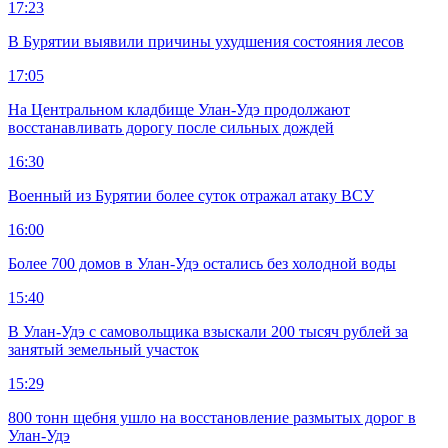
17:23
В Бурятии выявили причины ухудшения состояния лесов
17:05
На Центральном кладбище Улан-Удэ продолжают
восстанавливать дорогу после сильных дождей
16:30
Военный из Бурятии более суток отражал атаку ВСУ
16:00
Более 700 домов в Улан-Удэ остались без холодной воды
15:40
В Улан-Удэ с самовольщика взыскали 200 тысяч рублей за
занятый земельный участок
15:29
800 тонн щебня ушло на восстановление размытых дорог в
Улан-Удэ