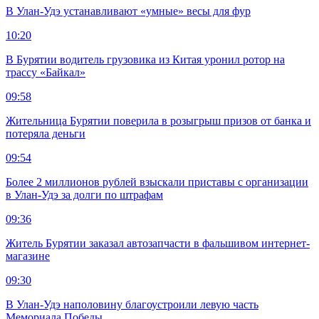
В Улан-Удэ устанавливают «умные» весы для фур
10:20
В Бурятии водитель грузовика из Китая уронил ротор на
трассу «Байкал»
09:58
Жительница Бурятии поверила в розыгрыш призов от банка и
потеряла деньги
09:54
Более 2 миллионов рублей взыскали приставы с организации
в Улан-Удэ за долги по штрафам
09:36
Житель Бурятии заказал автозапчасти в фальшивом интернет-
магазине
09:30
В Улан-Удэ наполовину благоустроили левую часть
Мемориала Победы