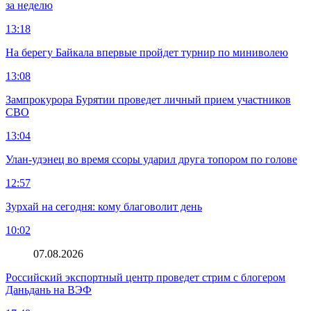
за неделю
13:18
На берегу Байкала впервые пройдет турнир по миниволею
13:08
Зампрокурора Бурятии проведет личный прием участников
СВО
13:04
Улан-удэнец во время ссоры ударил друга топором по голове
12:57
Зурхай на сегодня: кому благоволит день
10:02
07.08.2026
Российский экспортный центр проведет стрим с блогером
Даньдань на ВЭФ