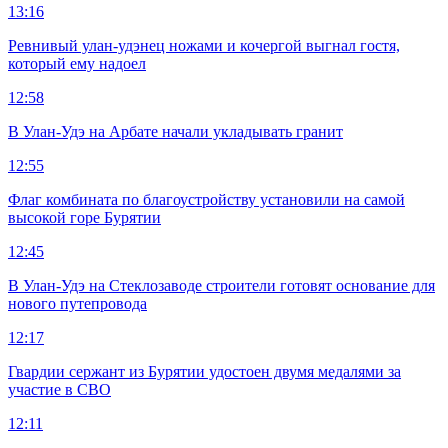
13:16
Ревнивый улан-удэнец ножами и кочергой выгнал гостя,
который ему надоел
12:58
В Улан-Удэ на Арбате начали укладывать гранит
12:55
Флаг комбината по благоустройству установили на самой
высокой горе Бурятии
12:45
В Улан-Удэ на Стеклозаводе строители готовят основание для
нового путепровода
12:17
Гвардии сержант из Бурятии удостоен двумя медалями за
участие в СВО
12:11