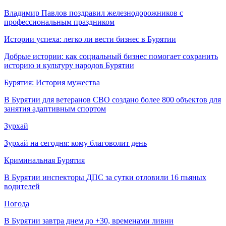
Владимир Павлов поздравил железнодорожников с
профессиональным праздником
Истории успеха: легко ли вести бизнес в Бурятии
Добрые истории: как социальный бизнес помогает сохранить
историю и культуру народов Бурятии
Бурятия: История мужества
В Бурятии для ветеранов СВО создано более 800 объектов для
занятия адаптивным спортом
Зурхай
Зурхай на сегодня: кому благоволит день
Криминальная Бурятия
В Бурятии инспекторы ДПС за сутки отловили 16 пьяных
водителей
Погода
В Бурятии завтра днем до +30, временами ливни