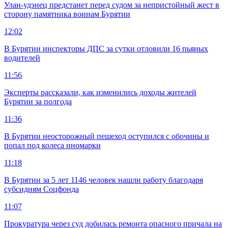
Улан-удэнец предстанет перед судом за непристойный жест в
сторону памятника воинам Бурятии
12:02
В Бурятии инспекторы ДПС за сутки отловили 16 пьяных
водителей
11:56
Эксперты рассказали, как изменились доходы жителей
Бурятии за полгода
11:36
В Бурятии неосторожный пешеход оступился с обочины и
попал под колеса иномарки
11:18
В Бурятии за 5 лет 1146 человек нашли работу благодаря
субсидиям Соцфонда
11:07
Прокуратура через суд добилась ремонта опасного причала на