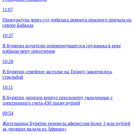
11:07
Прокуратура через суд добилась ремонта опасного причала на
севере Байкала
10:37
В Бурятии водителю перевернувшегося грузовика в реке
избрали меру пресечения
10:28
В Бурятии семейное застолье на Троицу закончилось
стрельбой
10:11
В Бурятии дроппер вернул пенсионеру украденные с
электронного счета 430 тысяч рублей
09:54
Жительница Бурятии перевела аферистам более 3 млн рублей
за «возврат вклада из Африки»