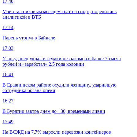
17:48
Май стал пиковым месяцем трат на спорт, поделились
аналитикой в ВТБ
17:14
Парень утонул в Байкале
17:03
Улан-удэнец украл из сумки незнакомца в банке 7 тысяч
рублей и «заработал» 2,5 года колонии
16:41
В Еравнинском районе осудили женщину, ударившую
сотрудника органа опеки
16:27
В Бурятии завтра днем до +30, временами ливни
15:49
На ВСЖД на 7,7% выросли перевозки контейнеров