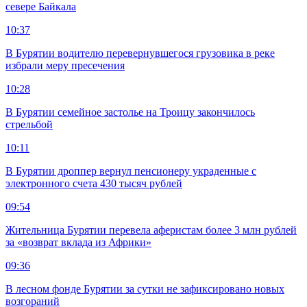
севере Байкала
10:37
В Бурятии водителю перевернувшегося грузовика в реке
избрали меру пресечения
10:28
В Бурятии семейное застолье на Троицу закончилось
стрельбой
10:11
В Бурятии дроппер вернул пенсионеру украденные с
электронного счета 430 тысяч рублей
09:54
Жительница Бурятии перевела аферистам более 3 млн рублей
за «возврат вклада из Африки»
09:36
В лесном фонде Бурятии за сутки не зафиксировано новых
возгораний