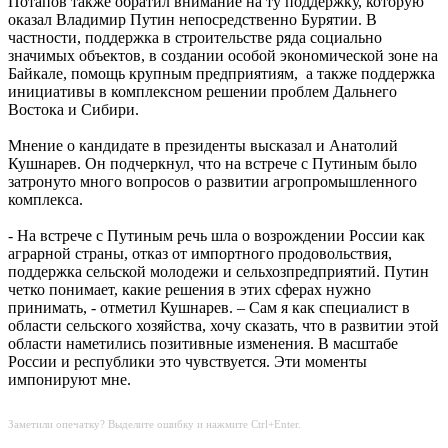
Потапов также обратил внимание на ту поддержку, которую
оказал Владимир Путин непосредственно Бурятии. В
частности, поддержка в строительстве ряда социально
значимых объектов, в создании особой экономической зоне на
Байкале, помощь крупным предприятиям, а также поддержка
инициативы в комплексном решении проблем Дальнего
Востока и Сибири.
Мнение о кандидате в президенты высказал и Анатолий
Кушнарев. Он подчеркнул, что на встрече с Путиным было
затронуто много вопросов о развитии агропромышленного
комплекса.
- На встрече с Путиным речь шла о возрождении России как
аграрной страны, отказ от импортного продовольствия,
поддержка сельской молодежи и сельхозпредприятий. Путин
четко понимает, какие решения в этих сферах нужно
принимать, - отметил Кушнарев. – Сам я как специалист в
области сельского хозяйства, хочу сказать, что в развитии этой
области наметились позитивные изменения. В масштабе
России и республики это чувствуется. Эти моменты
импонируют мне.
Заметили опечатку? Выделите ошибку и нажмите Ctrl+Enter.