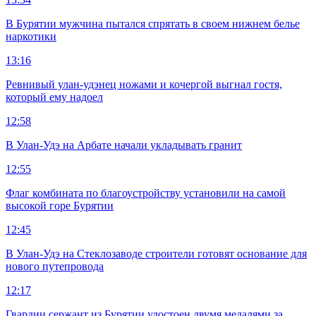
В Бурятии мужчина пытался спрятать в своем нижнем белье
наркотики
13:16
Ревнивый улан-удэнец ножами и кочергой выгнал гостя,
который ему надоел
12:58
В Улан-Удэ на Арбате начали укладывать гранит
12:55
Флаг комбината по благоустройству установили на самой
высокой горе Бурятии
12:45
В Улан-Удэ на Стеклозаводе строители готовят основание для
нового путепровода
12:17
Гвардии сержант из Бурятии удостоен двумя медалями за