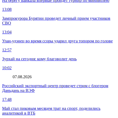
На берегу Байкала впервые пройдет турнир по миниволею
13:08
Зампрокурора Бурятии проведет личный прием участников
СВО
13:04
Улан-удэнец во время ссоры ударил друга топором по голове
12:57
Зурхай на сегодня: кому благоволит день
10:02
07.08.2026
Российский экспортный центр проведет стрим с блогером
Даньдань на ВЭФ
17:48
Май стал пиковым месяцем трат на спорт, поделились
аналитикой в ВТБ