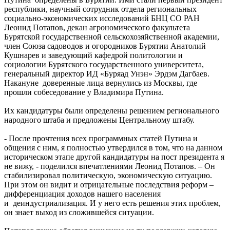
республики, научный сотрудник отдела региональных
социально-экономических исследований БНЦ СО РАН
Леонид Потапов, декан агрономического факультета
Бурятской государственной сельскохозяйственной академии,
член Союза садоводов и огородников Бурятии Анатолий
Кушнарев и заведующий кафедрой политологии и
социологии Бурятского государственного университета,
генеральный директор ИД «Буряад Унэн» Эрдэм Дагбаев.
Накануне доверенные лица вернулись из Москвы, где
прошли собеседование у Владимира Путина.
Их кандидатуры были определены решением регионального
народного штаба и предложены Центральному штабу.
- После прочтения всех программных статей Путина и
общения с ним, я полностью утвердился в том, что на данном
историческом этапе другой кандидатуры на пост президента я
не вижу, - поделился впечатлениями Леонид Потапов. – Он
стабилизировал политическую, экономическую ситуацию.
При этом он видит и отрицательные последствия реформ –
дифференциация доходов нашего населения
и деиндустриализация. И у него есть решения этих проблем,
он знает выход из сложившейся ситуации.