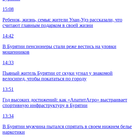
15:08
Ребенок, жизнь, семья: жители Улан-Удэ рассказали, что
считают главным подарком в своей жизни
14:42
В Бурятии пенсионеры стали реже вестись на уловки
мошенников
14:33
Пьяный житель Бурятии от скуки угнал у знакомой
велосипед, чтобы покататься по городу
13:51
Год высоких достижений: как «АпатитАгро» выстраивает
спортивную инфраструктуру в Бурятии
13:34
В Бурятии мужчина пытался спрятать в своем нижнем белье
наркотики