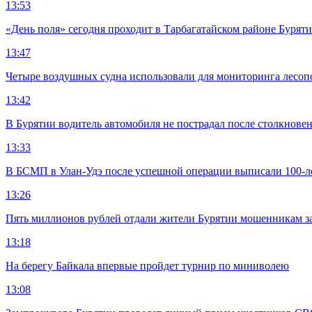
13:53
«День поля» сегодня проходит в Тарбагатайском районе Бурят
13:47
Четыре воздушных судна использовали для мониторинга лесоп
13:42
В Бурятии водитель автомобиля не пострадал после столкновен
13:33
В БСМП в Улан-Удэ после успешной операции выписали 100-
13:26
Пять миллионов рублей отдали жители Бурятии мошенникам з
13:18
На берегу Байкала впервые пройдет турнир по миниволею
13:08