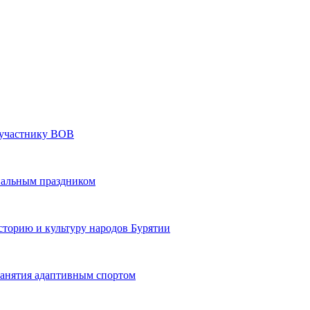
» участнику ВОВ
нальным праздником
сторию и культуру народов Бурятии
 занятия адаптивным спортом