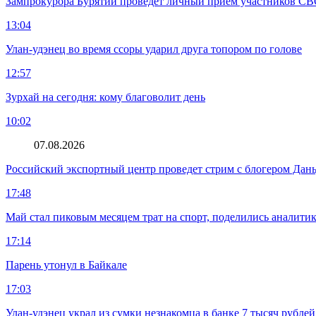
Зампрокурора Бурятии проведет личный прием участников С
13:04
Улан-удэнец во время ссоры ударил друга топором по голове
12:57
Зурхай на сегодня: кому благоволит день
10:02
07.08.2026
Российский экспортный центр проведет стрим с блогером Дан
17:48
Май стал пиковым месяцем трат на спорт, поделились аналити
17:14
Парень утонул в Байкале
17:03
Улан-удэнец украл из сумки незнакомца в банке 7 тысяч рублей