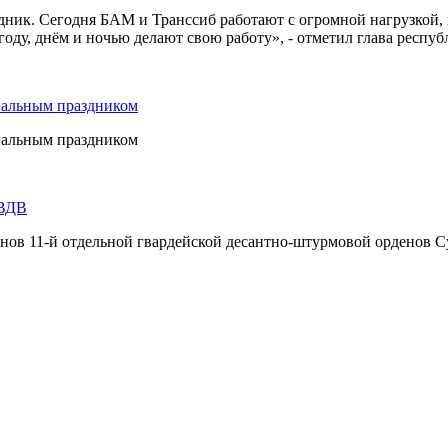
дник. Сегодня БАМ и Транссиб работают с огромной нагрузкой,
оду, днём и ночью делают свою работу», - отметил глава респуб
нальным праздником
нальным праздником
 ВДВ
инов 11-й отдельной гвардейской десантно-штурмовой орденов С