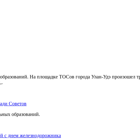
бразований. На площадке ТОСов города Улан-Удэ произошел тр
,.
щади Советов
льных образований.
ей с днем железнодорожника