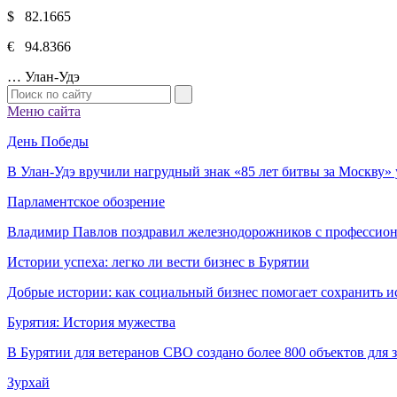
$ 82.1665
€ 94.8366
…
Улан-Удэ
Меню сайта
День Победы
В Улан-Удэ вручили нагрудный знак «85 лет битвы за Москву
Парламентское обозрение
Владимир Павлов поздравил железнодорожников с профессио
Истории успеха: легко ли вести бизнес в Бурятии
Добрые истории: как социальный бизнес помогает сохранить и
Бурятия: История мужества
В Бурятии для ветеранов СВО создано более 800 объектов для
Зурхай