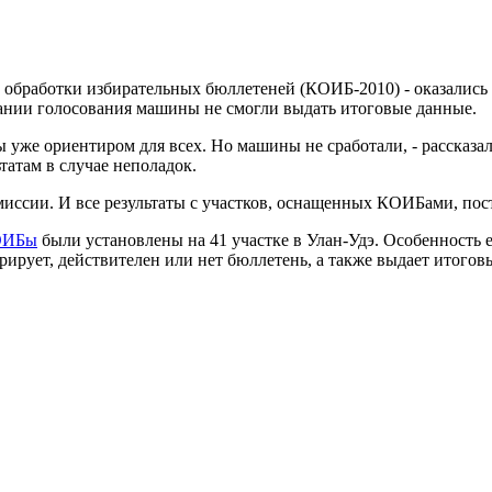
 обработки избирательных бюллетеней (КОИБ-2010) - оказались 
чании голосования машины не смогли выдать итоговые данные.
 уже ориентиром для всех. Но машины не сработали, - рассказал 
ьтатам в случае неполадок.
омиссии. И все результаты с участков, оснащенных КОИБами, по
ОИБы
были установлены на 41 участке в Улан-Удэ. Особенность 
рует, действителен или нет бюллетень, а также выдает итоговы