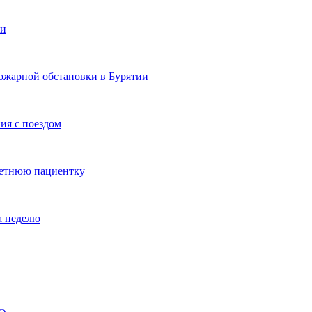
ии
ожарной обстановки в Бурятии
ия с поездом
летнюю пациентку
а неделю