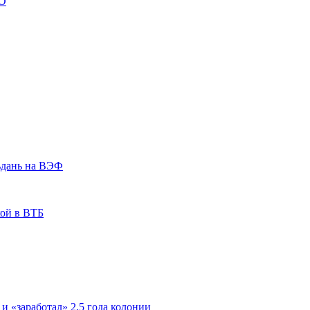
ВО
ьдань на ВЭФ
кой в ВТБ
 и «заработал» 2,5 года колонии