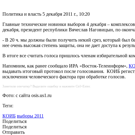
Политика и власть
5 декабря 2011 г., 10:20
Главные технические новинки выборов 4 декабря – комплексов
декабря, президент республики Вячеслав Наговицын, по окон
- В 20 ч. мы должны были получить некий срез, который был бы
нее очень высокая степень защиты, она не дает доступа к резул
В итоге все считать голоса пришлось членам избирательной к
Напомним, как ранее сообщало ИРА «Восток-Телеинформ»,
К
выдавать итоговый протокол после голосования. КОИБ регистри
исключения человеческого фактора при обработке голосов.
Заметили опечатку? Выделите ошибку и нажмите Ctrl+Enter.
Фото: с сайта osis.us1.ru
Теги:
КОИБ
выборы 2011
Поделиться
Поделиться
Отправить