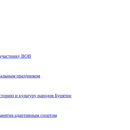
» участнику ВОВ
нальным праздником
сторию и культуру народов Бурятии
 занятия адаптивным спортом