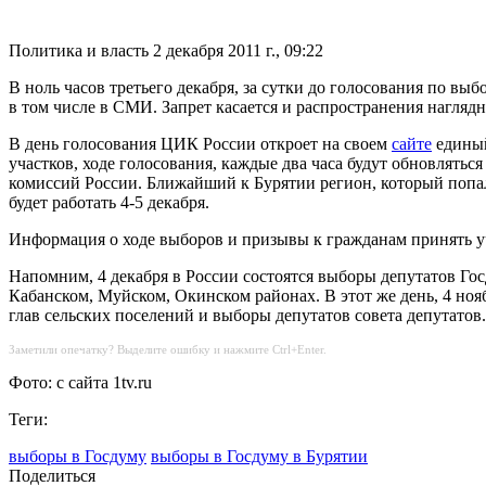
Политика и власть
2 декабря 2011 г., 09:22
В ноль часов третьего декабря, за сутки до голосования по вы
в том числе в СМИ. Запрет касается и распространения нагляд
В день голосования ЦИК России откроет на своем
сайте
единый
участков, ходе голосования, каждые два часа будут обновлятьс
комиссий России. Ближайший к Бурятии регион, который попал
будет работать 4-5 декабря.
Информация о ходе выборов и призывы к гражданам принять уч
Напомним, 4 декабря в России состоятся выборы депутатов Го
Кабанском, Муйском, Окинском районах. В этот же день, 4 н
глав сельских поселений и выборы депутатов совета депутатов.
Заметили опечатку? Выделите ошибку и нажмите Ctrl+Enter.
Фото: с сайта 1tv.ru
Теги:
выборы в Госдуму
выборы в Госдуму в Бурятии
Поделиться