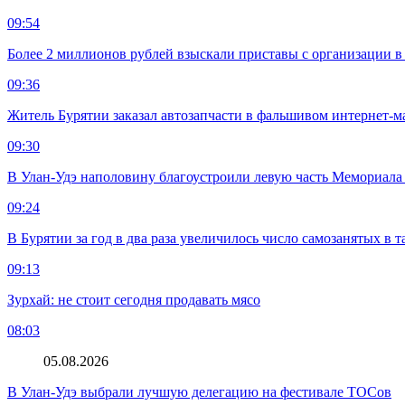
09:54
Более 2 миллионов рублей взыскали приставы с организации в
09:36
Житель Бурятии заказал автозапчасти в фальшивом интернет-м
09:30
В Улан-Удэ наполовину благоустроили левую часть Мемориал
09:24
В Бурятии за год в два раза увеличилось число самозанятых в т
09:13
Зурхай: не стоит сегодня продавать мясо
08:03
05.08.2026
В Улан-Удэ выбрали лучшую делегацию на фестивале ТОСов