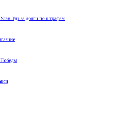
 Улан-Удэ за долги по штрафам
агазине
а Победы
акси