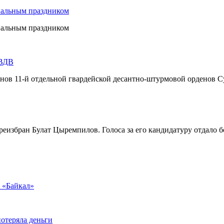
нальным праздником
нальным праздником
 ВДВ
инов 11-й отдельной гвардейской десантно-штурмовой орденов С
реизбран Булат Цыремпилов. Голоса за его кандидатуру отдало 
у «Байкал»
отеряла деньги