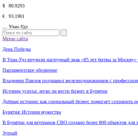
$ 80.9293
€ 93.1901
…
Улан-Удэ
Меню сайта
День Победы
В Улан-Удэ вручили нагрудный знак «85 лет битвы за Москву
Парламентское обозрение
Владимир Павлов поздравил железнодорожников с профессио
Истории успеха: легко ли вести бизнес в Бурятии
Добрые истории: как социальный бизнес помогает сохранить и
Бурятия: История мужества
В Бурятии для ветеранов СВО создано более 800 объектов для
Зурхай