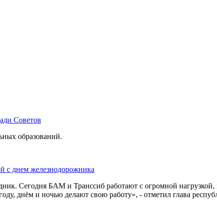
щади Советов
льных образований.
ей с днем железнодорожника
дник. Сегодня БАМ и Транссиб работают с огромной нагрузкой,
оду, днём и ночью делают свою работу», - отметил глава респуб