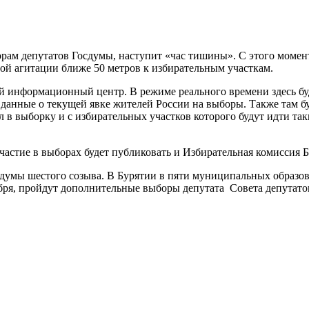
борам депутатов Госдумы, наступит «час тишины». С этого момен
ной агитации ближе 50 метров к избирательным участкам.
 информационный центр. В режиме реального времени здесь бу
я данные о текущей явке жителей России на выборы. Также там б
 в выборку и с избирательных участков которого будут идти т
астие в выборах будет публиковать и Избирательная комиссия Б
сдумы шестого созыва. В Бурятии в пяти муниципальных образов
оября, пройдут дополнительные выборы депутата Совета депута