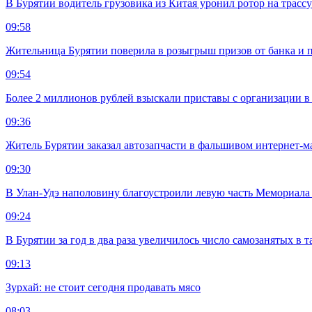
В Бурятии водитель грузовика из Китая уронил ротор на трасс
09:58
Жительница Бурятии поверила в розыгрыш призов от банка и п
09:54
Более 2 миллионов рублей взыскали приставы с организации в
09:36
Житель Бурятии заказал автозапчасти в фальшивом интернет-м
09:30
В Улан-Удэ наполовину благоустроили левую часть Мемориал
09:24
В Бурятии за год в два раза увеличилось число самозанятых в т
09:13
Зурхай: не стоит сегодня продавать мясо
08:03