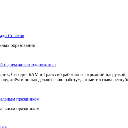
щади Советов
льных образований.
ей с днем железнодорожника
дник. Сегодня БАМ и Транссиб работают с огромной нагрузкой,
оду, днём и ночью делают свою работу», - отметил глава респуб
нальным праздником
нальным праздником