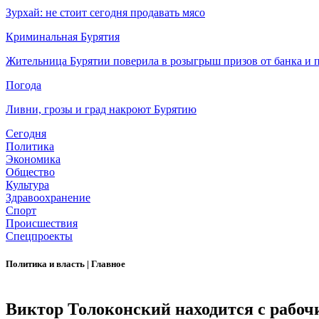
Зурхай: не стоит сегодня продавать мясо
Криминальная Бурятия
Жительница Бурятии поверила в розыгрыш призов от банка и п
Погода
Ливни, грозы и град накроют Бурятию
Сегодня
Политика
Экономика
Общество
Культура
Здравоохранение
Спорт
Происшествия
Спецпроекты
Политика и власть
|
Главное
Виктор Толоконский находится с рабоч