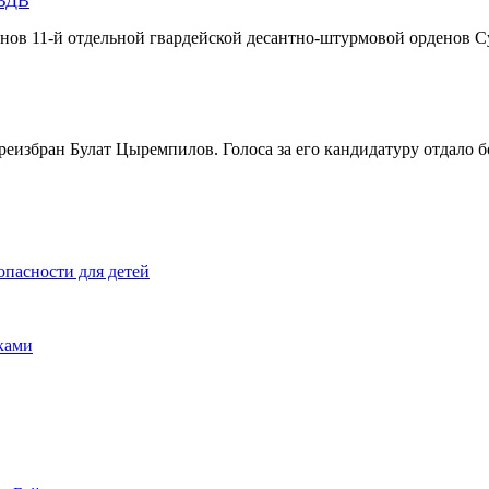
 ВДВ
инов 11-й отдельной гвардейской десантно-штурмовой орденов С
реизбран Булат Цыремпилов. Голоса за его кандидатуру отдало 
опасности для детей
ками