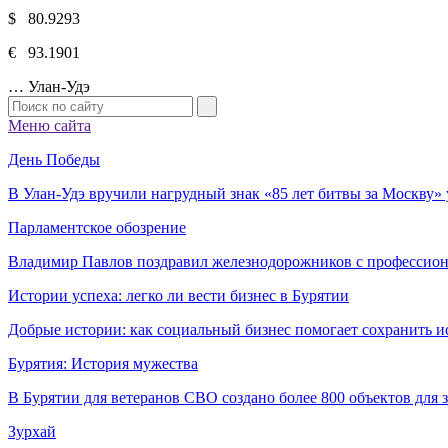
$ 80.9293
€ 93.1901
…
Улан-Удэ
Меню сайта
День Победы
В Улан-Удэ вручили нагрудный знак «85 лет битвы за Москву
Парламентское обозрение
Владимир Павлов поздравил железнодорожников с профессио
Истории успеха: легко ли вести бизнес в Бурятии
Добрые истории: как социальный бизнес помогает сохранить и
Бурятия: История мужества
В Бурятии для ветеранов СВО создано более 800 объектов для
Зурхай