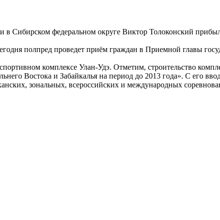
и в Сибирском федеральном округе Виктор Толоконский прибыл
егодня полпред проведет приём граждан в Приемной главы госуд
портивном комплексе Улан-Удэ. Отметим, строительство комплек
него Востока и Забайкалья на период до 2013 года». С его ввод
канских, зональных, всероссийских и международных соревнова