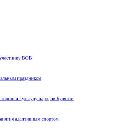
» участнику ВОВ
нальным праздником
сторию и культуру народов Бурятии
 занятия адаптивным спортом