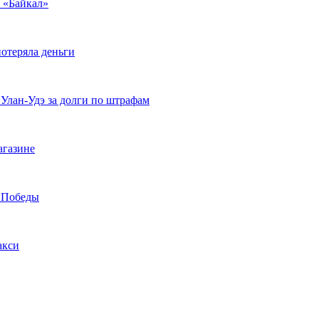
у «Байкал»
отеряла деньги
 Улан-Удэ за долги по штрафам
агазине
а Победы
акси