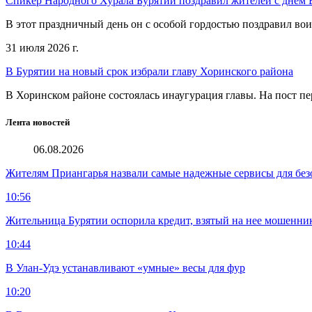
Спикер Народного Хурала Бурятии поздравил жителей с днем
В этот праздничный день он с особой гордостью поздравил во
31 июля 2026 г.
В Бурятии на новый срок избрали главу Хоринского района
В Хоринском районе состоялась инаугурация главы. На пост пе
Лента новостей
06.08.2026
Жителям Приангарья назвали самые надежные сервисы для без
10:56
Жительница Бурятии оспорила кредит, взятый на нее мошенни
10:44
В Улан-Удэ устанавливают «умные» весы для фур
10:20