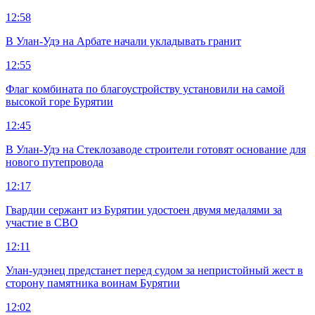
12:58
В Улан-Удэ на Арбате начали укладывать гранит
12:55
Флаг комбината по благоустройству установили на самой
высокой горе Бурятии
12:45
В Улан-Удэ на Стеклозаводе строители готовят основание для
нового путепровода
12:17
Гвардии сержант из Бурятии удостоен двумя медалями за
участие в СВО
12:11
Улан-удэнец предстанет перед судом за непристойный жест в
сторону памятника воинам Бурятии
12:02