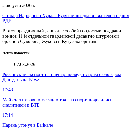
2 августа 2026 г.
Спикер Народного Хурала Бурятии поздравил жителей с днем
ВДВ
В этот праздничный день он с особой гордостью поздравил
воинов 11-й отдельной гвардейской десантно-штурмовой
орденов Суворова, Жукова и Кутузова бригады.
Лента новостей
07.08.2026
Российский экспортный центр проведет стрим с блогером
Даньдань на ВЭФ
17:48
Май стал пиковым месяцем трат на спорт, поделились
аналитикой в ВТБ
17:14
Парень утонул в Байкале