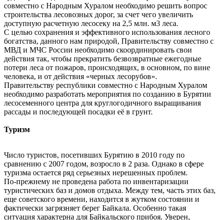
совместно с Народным Хуралом необходимо решить вопрос
строительства лесовозных дорог, за счет чего увеличить
доступную расчетную лесосеку на 2,5 млн. м3 леса.
С целью сохранения и эффективного использования лесного
богатства, данного нам природой, Правительству совместно с
МВД и МЧС России необходимо скоординировать свои
действия так, чтобы прекратить безвозвратные ежегодные
потери леса от пожаров, происходящих, в основном, по вине
человека, и от действия «черных лесорубов».
Правительству республики совместно с Народным Хуралом
необходимо разработать мероприятия по созданию в Бурятии
лесосеменного центра для круглогодичного выращивания
рассады и последующей посадки её в грунт.
Туризм
Число туристов, посетивших Бурятию в 2010 году по
сравнению с 2007 годом, возросло в 2 раза. Однако в сфере
туризма остается ряд серьезных нерешенных проблем.
По-прежнему не проведена работа по инвентаризации
туристических баз и домов отдыха. Между тем, часть этих баз,
еще советского времени, находится в жутком состоянии и
фактически загрязняет берег Байкала. Особенно такая
ситуация характерна для Байкальского прибоя. Уверен,