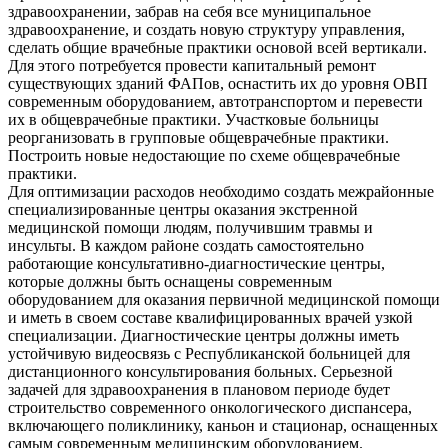
здравоохранении, забрав на себя все муниципальное
здравоохранение, и создать новую структуру управления,
сделать общие врачебные практики основой всей вертикали.
Для этого потребуется провести капитальный ремонт
существующих зданий ФАПов, оснастить их до уровня ОВП
современным оборудованием, автотранспортом и перевести
их в общеврачебные практики. Участковые больницы
реорганизовать в групповые общеврачебные практики.
Построить новые недостающие по схеме общеврачебные
практики.
Для оптимизации расходов необходимо создать межрайонные
специализированные центры оказания экстренной
медицинской помощи людям, получившим травмы и
инсульты. В каждом районе создать самостоятельно
работающие консультативно-диагностические центры,
которые должны быть оснащены современным
оборудованием для оказания первичной медицинской помощи
и иметь в своем составе квалифицированных врачей узкой
специализации. Диагностические центры должны иметь
устойчивую видеосвязь с Республиканской больницей для
дистанционного консультирования больных. Серьезной
задачей для здравоохранения в плановом периоде будет
строительство современного онкологического диспансера,
включающего поликлинику, каньон и стационар, оснащенных
самым современным медицинским оборудованием.