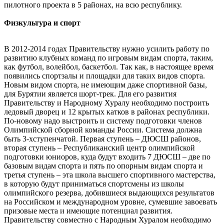
пилотного проекта в 5 районах, на всю республику.
Физкультура и спорт
В 2012-2014 годах Правительству нужно усилить работу по
развитию клубных команд по игровым видам спорта, таким,
как футбол, волейбол, баскетбол. Так как, в настоящее время
появились спортзалы и площадки для таких видов спорта.
Новым видом спорта, не имеющим даже спортивной базы,
для Бурятии является шорт-трек. Для его развития
Правительству и Народному Хуралу необходимо построить
ледовый дворец и 12 крытых катков в районах республики.
По-новому надо выстроить и систему подготовки членов
Олимпийской сборной команды России. Система должна
быть 3-хступенчатой. Первая ступень – ДЮСШ районов,
вторая ступень – Республиканский центр олимпийской
подготовки юниоров, куда будут входить 7 ДЮСШ – две по
базовым видам спорта и пять по опорным видам спорта и
третья ступень – эта школа высшего спортивного мастерства,
в которую будут приниматься спортсмены из школы
олимпийского резерва, добившиеся выдающихся результатов
на Российском и международном уровне, сумевшие завоевать
призовые места и имеющие потенциал развития.
Правительству совместно с Народным Хуралом необходимо