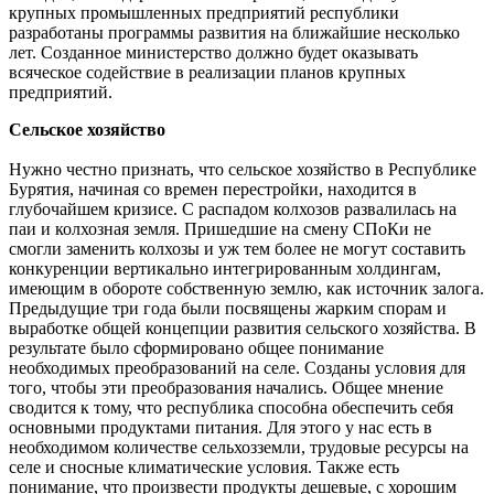
крупных промышленных предприятий республики
разработаны программы развития на ближайшие несколько
лет. Созданное министерство должно будет оказывать
всяческое содействие в реализации планов крупных
предприятий.
Сельское хозяйство
Нужно честно признать, что сельское хозяйство в Республике
Бурятия, начиная со времен перестройки, находится в
глубочайшем кризисе. С распадом колхозов развалилась на
паи и колхозная земля. Пришедшие на смену СПоКи не
смогли заменить колхозы и уж тем более не могут составить
конкуренции вертикально интегрированным холдингам,
имеющим в обороте собственную землю, как источник залога.
Предыдущие три года были посвящены жарким спорам и
выработке общей концепции развития сельского хозяйства. В
результате было сформировано общее понимание
необходимых преобразований на селе. Созданы условия для
того, чтобы эти преобразования начались. Общее мнение
сводится к тому, что республика способна обеспечить себя
основными продуктами питания. Для этого у нас есть в
необходимом количестве сельхозземли, трудовые ресурсы на
селе и сносные климатические условия. Также есть
понимание, что произвести продукты дешевые, с хорошим