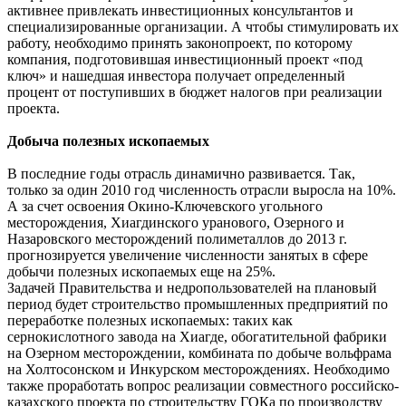
активнее привлекать инвестиционных консультантов и
специализированные организации. А чтобы стимулировать их
работу, необходимо принять законопроект, по которому
компания, подготовившая инвестиционный проект «под
ключ» и нашедшая инвестора получает определенный
процент от поступивших в бюджет налогов при реализации
проекта.
Добыча полезных ископаемых
В последние годы отрасль динамично развивается. Так,
только за один 2010 год численность отрасли выросла на 10%.
А за счет освоения Окино-Ключевского угольного
месторождения, Хиагдинского уранового, Озерного и
Назаровского месторождений полиметаллов до 2013 г.
прогнозируется увеличение численности занятых в сфере
добычи полезных ископаемых еще на 25%.
Задачей Правительства и недропользователей на плановый
период будет строительство промышленных предприятий по
переработке полезных ископаемых: таких как
сернокислотного завода на Хиагде, обогатительной фабрики
на Озерном месторождении, комбината по добыче вольфрама
на Холтосонском и Инкурском месторождениях. Необходимо
также проработать вопрос реализации совместного российско-
казахского проекта по строительству ГОКа по производству