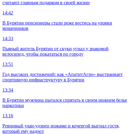
считают главным подарком в своей жизни
14:42
В Бурятии пенсионеры стали реже вестись на уловки
мошенников
14:33
Пьяный житель Бурятии от скуки угнал у знакомой
велосипед, чтобы покататься по городу
13:51
Год высоких достижений: как «АпатитАгро» выстраивает
спортивную инфраструктуру в Бурятии
13:34
В Бурятии мужчина пытался спрятать в своем нижнем белье
наркотики
13:16
Ревнивый улан-удэнец ножами и кочергой выгнал гостя,
который ему надоел