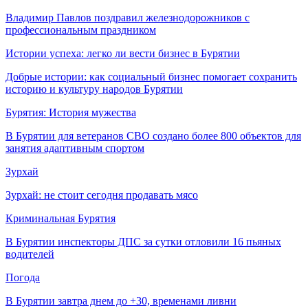
Владимир Павлов поздравил железнодорожников с
профессиональным праздником
Истории успеха: легко ли вести бизнес в Бурятии
Добрые истории: как социальный бизнес помогает сохранить
историю и культуру народов Бурятии
Бурятия: История мужества
В Бурятии для ветеранов СВО создано более 800 объектов для
занятия адаптивным спортом
Зурхай
Зурхай: не стоит сегодня продавать мясо
Криминальная Бурятия
В Бурятии инспекторы ДПС за сутки отловили 16 пьяных
водителей
Погода
В Бурятии завтра днем до +30, временами ливни