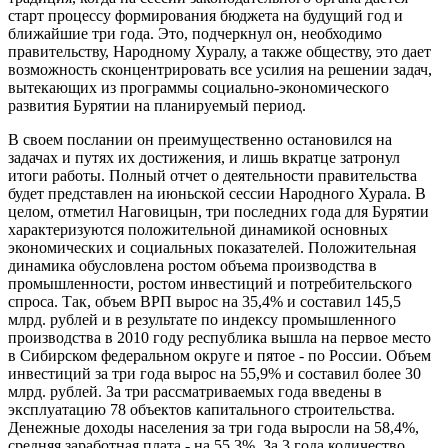
старт процессу формирования бюджета на будущий год и
ближайшие три года. Это, подчеркнул он, необходимо
правительству, Народному Хуралу, а также обществу, это дает
возможность сконцентрировать все усилия на решении задач,
вытекающих из программы социально-экономического
развития Бурятии на планируемый период.
В своем послании он преимущественно остановился на
задачах и путях их достижения, и лишь вкратце затронул
итоги работы. Полный отчет о деятельности правительства
будет представлен на июньской сессии Народного Хурала. В
целом, отметил Наговицын, три последних года для Бурятии
характеризуются положительной динамикой основных
экономических и социальных показателей. Положительная
динамика обусловлена ростом объема производства в
промышленности, ростом инвестиций и потребительского
спроса. Так, объем ВРП вырос на 35,4% и составил 145,5
млрд. рублей и в результате по индексу промышленного
производства в 2010 году республика вышла на первое место
в Сибирском федеральном округе и пятое - по России. Объем
инвестиций за три года вырос на 55,9% и составил более 30
млрд. рублей. За три рассматриваемых года введены в
эксплуатацию 78 объектов капитального строительства.
Денежные доходы населения за три года выросли на 58,4%,
средняя заработная плата - на 55,3%. За 3 года количество