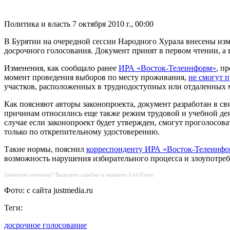
Политика и власть
7 октября 2010 г., 00:00
В Бурятии на очередной сессии Народного Хурала внесены изм
досрочного голосования. Документ принят в первом чтении, а
Изменения, как сообщало ранее
ИРА «Восток-Телеинформ»
, п
момент проведения выборов по месту проживания,
не смогут 
участков, расположенных в труднодоступных или отдаленных м
Как поясняют авторы законопроекта, документ разработан в с
причинам относились еще также режим трудовой и учебной деят
случае если законопроект будет утвержден, смогут проголосова
только по открепительному удостоверению.
Такие нормы, пояснил
корреспонденту ИРА «Восток-Телеинфо
возможность нарушения избирательного процесса и злоупотр
Заметили опечатку? Выделите ошибку и нажмите Ctrl+Enter.
Фото: с сайта justmedia.ru
Теги:
досрочное голосование