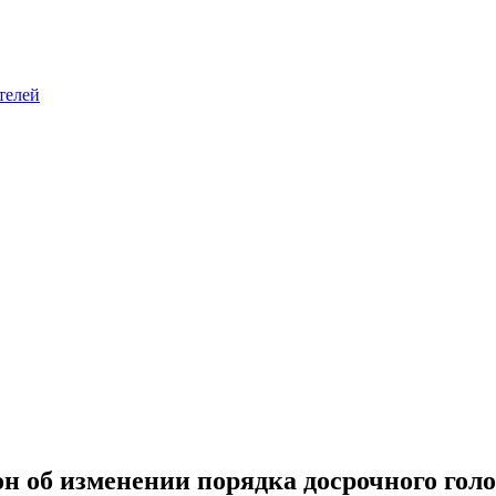
телей
он об изменении порядка досрочного гол