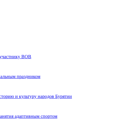
» участнику ВОВ
нальным праздником
сторию и культуру народов Бурятии
 занятия адаптивным спортом