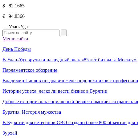
$ 82.1665
€ 94.8366
…
Улан-Удэ
Меню сайта
День Победы
В Улан-Удэ вручили нагрудный знак «85 лет битвы за Москву
Парламентское обозрение
Владимир Павлов поздравил железнодорожников с профессио
Истории успеха: легко ли вести бизнес в Бурятии
Добрые истории: как социальный бизнес помогает сохранить и
Бурятия: История мужества
В Бурятии для ветеранов СВО создано более 800 объектов для
Зурхай