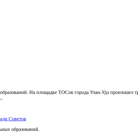
бразований. На площадке ТОСов города Улан-Удэ произошел тр
,.
щади Советов
льных образований.