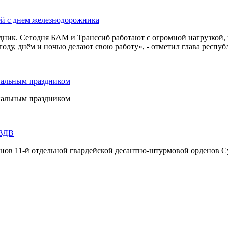
ей с днем железнодорожника
дник. Сегодня БАМ и Транссиб работают с огромной нагрузкой,
оду, днём и ночью делают свою работу», - отметил глава респуб
нальным праздником
нальным праздником
 ВДВ
инов 11-й отдельной гвардейской десантно-штурмовой орденов С