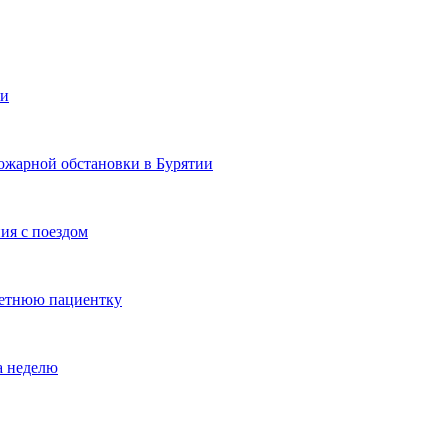
ии
ожарной обстановки в Бурятии
ия с поездом
летнюю пациентку
а неделю