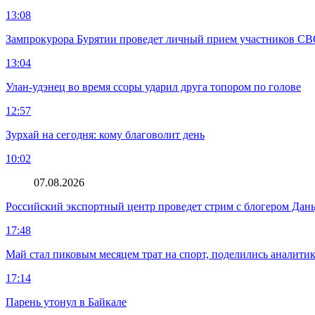
13:08
Зампрокурора Бурятии проведет личный прием участников С
13:04
Улан-удэнец во время ссоры ударил друга топором по голове
12:57
Зурхай на сегодня: кому благоволит день
10:02
07.08.2026
Российский экспортный центр проведет стрим с блогером Дан
17:48
Май стал пиковым месяцем трат на спорт, поделились аналити
17:14
Парень утонул в Байкале