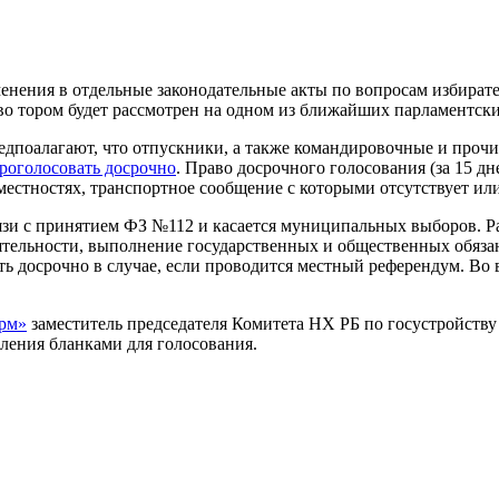
енения в отдельные законодательные акты по вопросам избирате
 во тором будет рассмотрен на одном из ближайших парламентск
редпоалагают, что отпускники, а также командировочные и проч
проголосовать досрочно
. Право досрочного голосования (за 15 д
естностях, транспортное сообщение с которыми отсутствует ил
вязи с принятием ФЗ №112 и касается муниципальных выборов. 
ельности, выполнение государственных и общественных обязанно
ть досрочно в случае, если проводится местный референдум. Во 
рм»
заместитель председателя Комитета НХ РБ по госустройству
ебления бланками для голосования.