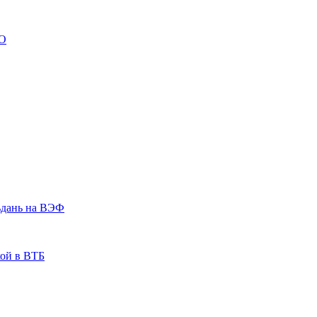
ВО
ьдань на ВЭФ
кой в ВТБ