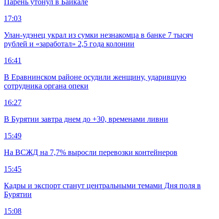
Парень утонул в Байкале
17:03
Улан-удэнец украл из сумки незнакомца в банке 7 тысяч
рублей и «заработал» 2,5 года колонии
16:41
В Еравнинском районе осудили женщину, ударившую
сотрудника органа опеки
16:27
В Бурятии завтра днем до +30, временами ливни
15:49
На ВСЖД на 7,7% выросли перевозки контейнеров
15:45
Кадры и экспорт станут центральными темами Дня поля в
Бурятии
15:08