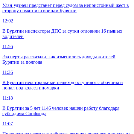
Улан-удэнец предстанет перед судом за непристойный жест в
сторону памятника воинам Бурятии
12:02
В Бурятии инспекторы ДПС за сутки отловили 16 пьяных
водителей
11:56
Эксперты рассказали, как изменились доходы жителей
Бурятии за полгода
11:36
В Бурятии неосторожный пешеход оступился с обочины и
попал под колеса иномарки
11:18
В Бурятии за 5 лет 1146 человек нашли работу благодаря
субсидиям Соцфонда
11:07
Прокуратура через суд добилась ремонта опасного причала на