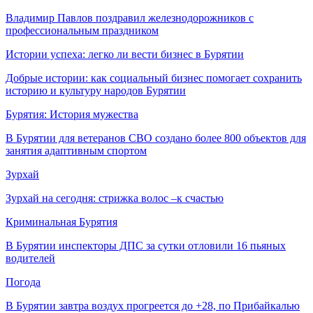
Владимир Павлов поздравил железнодорожников с
профессиональным праздником
Истории успеха: легко ли вести бизнес в Бурятии
Добрые истории: как социальный бизнес помогает сохранить
историю и культуру народов Бурятии
Бурятия: История мужества
В Бурятии для ветеранов СВО создано более 800 объектов для
занятия адаптивным спортом
Зурхай
Зурхай на сегодня: стрижка волос –к счастью
Криминальная Бурятия
В Бурятии инспекторы ДПС за сутки отловили 16 пьяных
водителей
Погода
В Бурятии завтра воздух прогреется до +28, по Прибайкалью