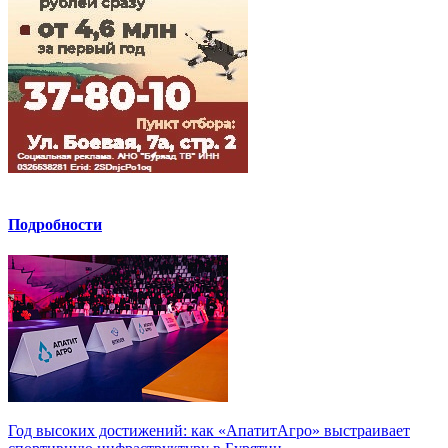
Подробности
Год высоких достижений: как «АпатитАгро» выстраивает