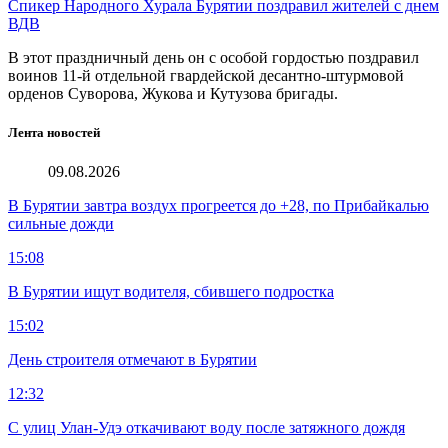
Спикер Народного Хурала Бурятии поздравил жителей с днем
ВДВ
В этот праздничный день он с особой гордостью поздравил
воинов 11-й отдельной гвардейской десантно-штурмовой
орденов Суворова, Жукова и Кутузова бригады.
Лента новостей
09.08.2026
В Бурятии завтра воздух прогреется до +28, по Прибайкалью
сильные дожди
15:08
В Бурятии ищут водителя, сбившего подростка
15:02
День строителя отмечают в Бурятии
12:32
С улиц Улан-Удэ откачивают воду после затяжного дождя