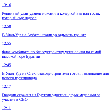
13:16
Ревнивый улан-удэнец ножами и кочергой выгнал гостя,
который ему надоел
12:58
В Улан-Удэ на Арбате начали укладывать гранит
12:55
Флаг комбината по благоустройству установили на самой
высокой горе Бурятии
12:45
В Улан-Удэ на Стеклозаводе строители готовят основание для
нового путепровода
12:17
Гвардии сержант из Бурятии удостоен двумя медалями за
участие в СВО
12:11