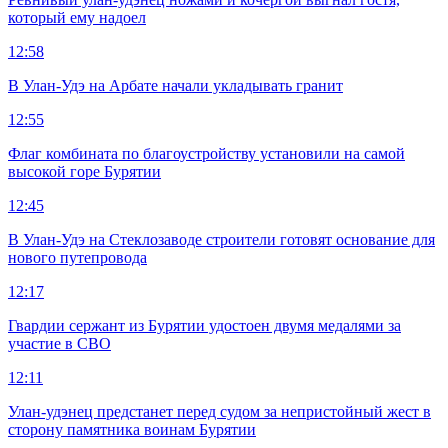
который ему надоел
12:58
В Улан-Удэ на Арбате начали укладывать гранит
12:55
Флаг комбината по благоустройству установили на самой
высокой горе Бурятии
12:45
В Улан-Удэ на Стеклозаводе строители готовят основание для
нового путепровода
12:17
Гвардии сержант из Бурятии удостоен двумя медалями за
участие в СВО
12:11
Улан-удэнец предстанет перед судом за непристойный жест в
сторону памятника воинам Бурятии