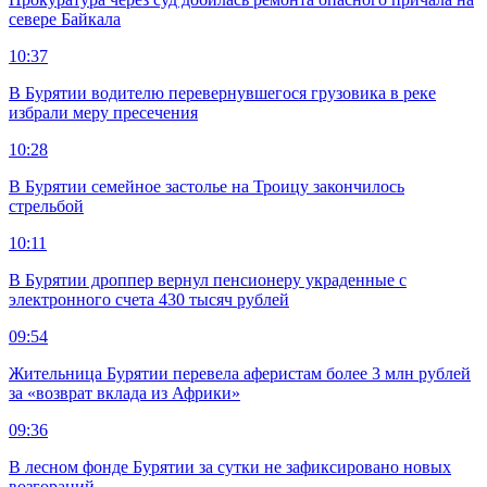
севере Байкала
10:37
В Бурятии водителю перевернувшегося грузовика в реке
избрали меру пресечения
10:28
В Бурятии семейное застолье на Троицу закончилось
стрельбой
10:11
В Бурятии дроппер вернул пенсионеру украденные с
электронного счета 430 тысяч рублей
09:54
Жительница Бурятии перевела аферистам более 3 млн рублей
за «возврат вклада из Африки»
09:36
В лесном фонде Бурятии за сутки не зафиксировано новых
возгораний