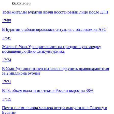
06.08.2026
Трем жителям Бурятии врачи восстановили лицо после ДТП
17:55
В Бурятии стабилизировалась ситуация с топливом на АЗС
17:45
Жителей Улан-Удэ приглашают на праздничную зарядку,
посвящённую Дню физкультурника
17:34
В Улан-Удэ иностранец пытался подкупить правоохранителя
за 2 миллиона рублей
17:21
ВТБ: объем выдачи ипотеки в России вырос на 38%
17:15
Почти полмиллиона мальков осетра выпустили в Селенгу в
Бурятии