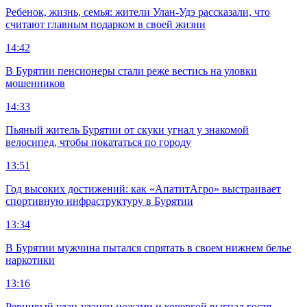
Ребенок, жизнь, семья: жители Улан-Удэ рассказали, что
считают главным подарком в своей жизни
14:42
В Бурятии пенсионеры стали реже вестись на уловки
мошенников
14:33
Пьяный житель Бурятии от скуки угнал у знакомой
велосипед, чтобы покататься по городу
13:51
Год высоких достижений: как «АпатитАгро» выстраивает
спортивную инфраструктуру в Бурятии
13:34
В Бурятии мужчина пытался спрятать в своем нижнем белье
наркотики
13:16
Ревнивый улан-удэнец ножами и кочергой выгнал гостя,