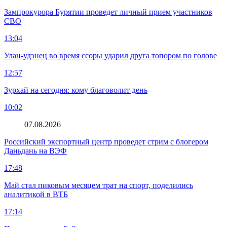
Зампрокурора Бурятии проведет личный прием участников
СВО
13:04
Улан-удэнец во время ссоры ударил друга топором по голове
12:57
Зурхай на сегодня: кому благоволит день
10:02
07.08.2026
Российский экспортный центр проведет стрим с блогером
Даньдань на ВЭФ
17:48
Май стал пиковым месяцем трат на спорт, поделились
аналитикой в ВТБ
17:14