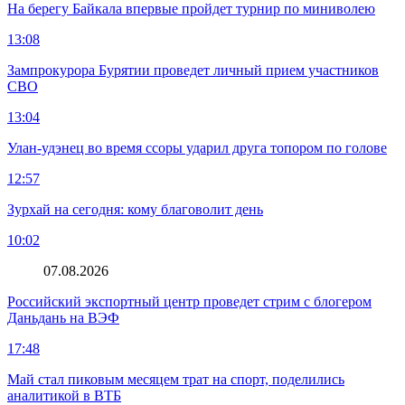
На берегу Байкала впервые пройдет турнир по миниволею
13:08
Зампрокурора Бурятии проведет личный прием участников
СВО
13:04
Улан-удэнец во время ссоры ударил друга топором по голове
12:57
Зурхай на сегодня: кому благоволит день
10:02
07.08.2026
Российский экспортный центр проведет стрим с блогером
Даньдань на ВЭФ
17:48
Май стал пиковым месяцем трат на спорт, поделились
аналитикой в ВТБ