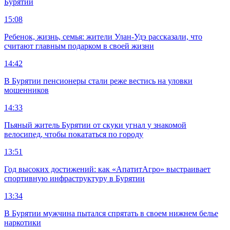
Бурятии
15:08
Ребенок, жизнь, семья: жители Улан-Удэ рассказали, что
считают главным подарком в своей жизни
14:42
В Бурятии пенсионеры стали реже вестись на уловки
мошенников
14:33
Пьяный житель Бурятии от скуки угнал у знакомой
велосипед, чтобы покататься по городу
13:51
Год высоких достижений: как «АпатитАгро» выстраивает
спортивную инфраструктуру в Бурятии
13:34
В Бурятии мужчина пытался спрятать в своем нижнем белье
наркотики