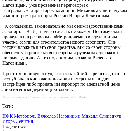
Наговицын, уже проведены переговоры с
генеральным директором компании Михаилом Слипенчуком
и министром транспорта России Игорем Левитиным.
- К сожалению, законодательно мы с ними (собственниками
аэропорта - ВТИ) ничего сделать не можем. Поэтому были
проведены переговоры с «Метрополем» о выделении им
участка земли для строительства нового аэропорта. Они
готовы вложить в это свои средства. Мы со своей стороны
обеспечим строительство перрона и рулежных дорожек к
новому зданию. А это подарим им, - заявил Вячеслав
Наговицын.
При этом он подчеркнул, что это крайний вариант - до этого
республиканские власти все-таки намерены вынудить
австрийцев либо продать им аэропорт по адекватной цене
либо начать модернизацию здания.
Заметили опечатку? Выделите ошибку и нажмите Ctrl+Enter.
Теги:
ИФК Метрополь
Вячеслав Наговицын
Михаил Слипенчук
Игорь Левитин
Поделиться