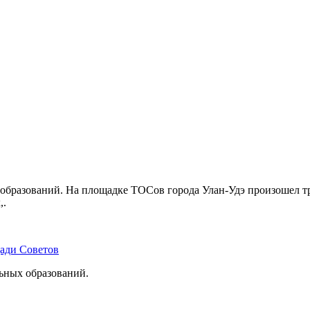
бразований. На площадке ТОСов города Улан-Удэ произошел тр
,.
щади Советов
льных образований.