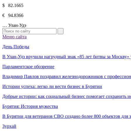
$ 82.1665
€ 94.8366
…
Улан-Удэ
Меню сайта
День Победы
В Улан-Удэ вручили нагрудный знак «85 лет битвы за Москву
Парламентское обозрение
Владимир Павлов поздравил железнодорожников с профессио
Истории успеха: легко ли вести бизнес в Бурятии
Добрые истории: как социальный бизнес помогает сохранить и
Бурятия: История мужества
В Бурятии для ветеранов СВО создано более 800 объектов для
Зурхай