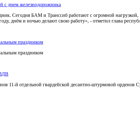
ей с днем железнодорожника
дник. Сегодня БАМ и Транссиб работают с огромной нагрузкой,
оду, днём и ночью делают свою работу», - отметил глава респуб
нальным праздником
нальным праздником
 ВДВ
инов 11-й отдельной гвардейской десантно-штурмовой орденов С