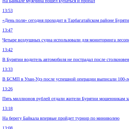
На Байкале мужчина пошёл купаться и пропал
13:53
«День поля» сегодня проходит в Тарбагатайском районе Бурят
13:47
Четыре воздушных судна использовали для мониторинга лесоп
13:42
В Бурятии водитель автомобиля не пострадал после столкновен
13:33
В БСМП в Улан-Удэ после успешной операции выписали 100-
13:26
Пять миллионов рублей отдали жители Бурятии мошенникам з
13:18
На берегу Байкала впервые пройдет турнир по миниволею
13:08