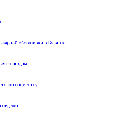
ии
ожарной обстановки в Бурятии
ия с поездом
летнюю пациентку
а неделю