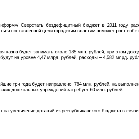
еинформ»/ Сверстать бездефицитный бюджет в 2011 году рас
ься поставленной цели городским властям поможет рост собст
я казна будет занимать около 185 млн. рублей, при этом доход
 будут на уровне 4,47 млрд. рублей, расходы – 4,582 млрд. руб
йшие три года будет направлено
784 млн. рублей, на выполне
етских дошкольных учреждений затребует 60 млн. рублей.
т на увеличение дотаций из республиканского бюджета в связи 