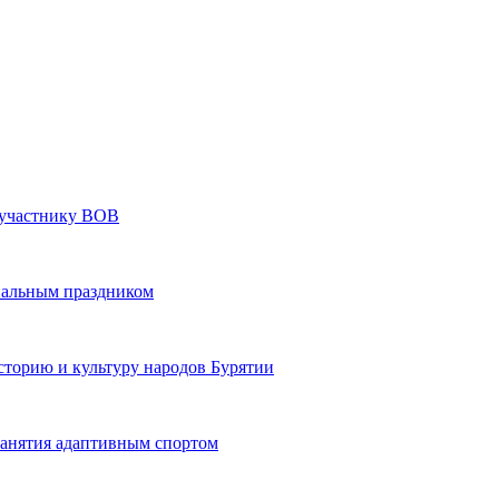
» участнику ВОВ
нальным праздником
сторию и культуру народов Бурятии
 занятия адаптивным спортом