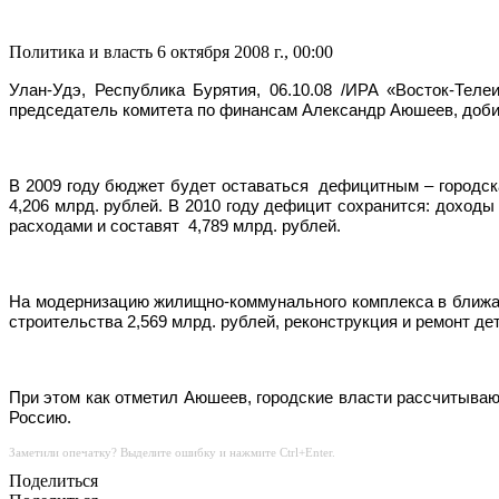
Политика и власть
6 октября 2008 г., 00:00
Улан-Удэ, Республика Бурятия, 06.10.08 /ИРА «Восток-Тел
председатель комитета по финансам Александр Аюшеев, добит
В 2009 году бюджет будет оставаться
дефицитным – городска
4,206 млрд. рублей. В 2010 году дефицит сохранится: доходы
расходами и составят
4,789 млрд. рублей.
На модернизацию жилищно-коммунального комплекса в ближа
строительства 2,569 млрд. рублей, реконструкция и ремонт д
При этом как отметил Аюшеев, городские власти рассчитываю
Россию.
Заметили опечатку? Выделите ошибку и нажмите Ctrl+Enter.
Поделиться