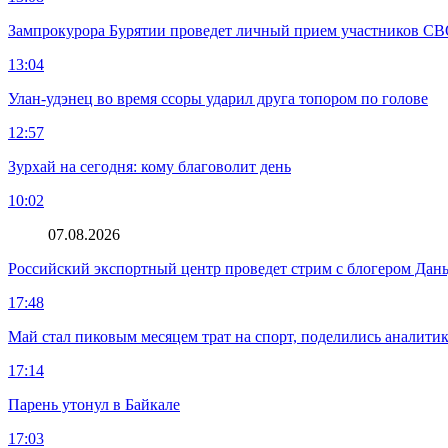
Зампрокурора Бурятии проведет личный прием участников С
13:04
Улан-удэнец во время ссоры ударил друга топором по голове
12:57
Зурхай на сегодня: кому благоволит день
10:02
07.08.2026
Российский экспортный центр проведет стрим с блогером Дан
17:48
Май стал пиковым месяцем трат на спорт, поделились аналити
17:14
Парень утонул в Байкале
17:03