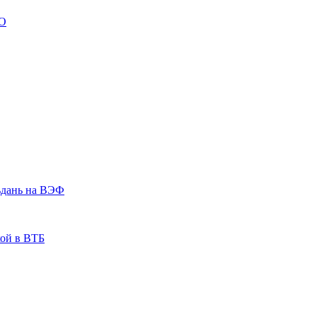
ВО
ьдань на ВЭФ
кой в ВТБ