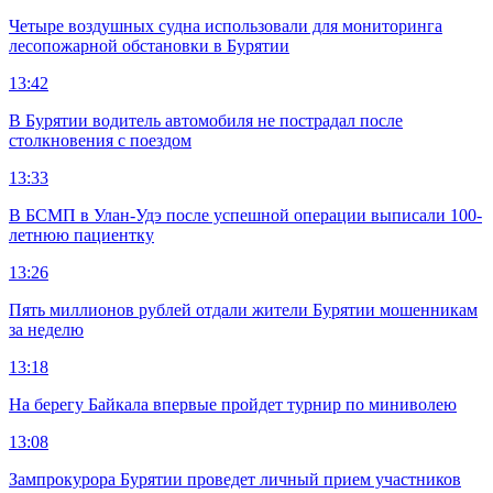
Четыре воздушных судна использовали для мониторинга
лесопожарной обстановки в Бурятии
13:42
В Бурятии водитель автомобиля не пострадал после
столкновения с поездом
13:33
В БСМП в Улан-Удэ после успешной операции выписали 100-
летнюю пациентку
13:26
Пять миллионов рублей отдали жители Бурятии мошенникам
за неделю
13:18
На берегу Байкала впервые пройдет турнир по миниволею
13:08
Зампрокурора Бурятии проведет личный прием участников