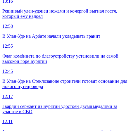
13:16
Ревнивый улан-удэнец ножами и кочергой выгнал гостя,
который ему надоел
12:58
В Улан-Удэ на Арбате начали укладывать гранит
12:55
Флаг комбината по благоустройству установили на самой
высокой горе Бурятии
12:45
В Улан-Удэ на Стеклозаводе строители готовят основание для
нового путепровода
12:17
Гвардии сержант из Бурятии удостоен двумя медалями за
участие в СВО
12:11