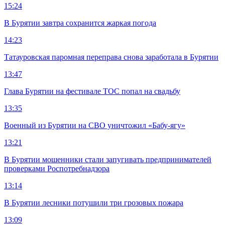
15:24
В Бурятии завтра сохранится жаркая погода
14:23
Татауровская паромная переправа снова заработала в Бурятии
13:47
Глава Бурятии на фестивале ТОС попал на свадьбу
13:35
Военный из Бурятии на СВО уничтожил «Бабу-ягу»
13:21
В Бурятии мошенники стали запугивать предпринимателей
проверками Роспотребнадзора
13:14
В Бурятии лесники потушили три грозовых пожара
13:09