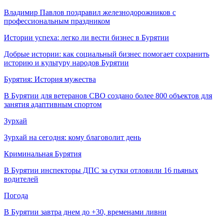
Владимир Павлов поздравил железнодорожников с
профессиональным праздником
Истории успеха: легко ли вести бизнес в Бурятии
Добрые истории: как социальный бизнес помогает сохранить
историю и культуру народов Бурятии
Бурятия: История мужества
В Бурятии для ветеранов СВО создано более 800 объектов для
занятия адаптивным спортом
Зурхай
Зурхай на сегодня: кому благоволит день
Криминальная Бурятия
В Бурятии инспекторы ДПС за сутки отловили 16 пьяных
водителей
Погода
В Бурятии завтра днем до +30, временами ливни