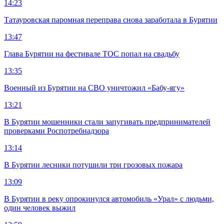
14:23
Татауровская паромная переправа снова заработала в Бурятии
13:47
Глава Бурятии на фестивале ТОС попал на свадьбу
13:35
Военный из Бурятии на СВО уничтожил «Бабу-ягу»
13:21
В Бурятии мошенники стали запугивать предпринимателей
проверками Роспотребнадзора
13:14
В Бурятии лесники потушили три грозовых пожара
13:09
В Бурятии в реку опрокинулся автомобиль «Урал» с людьми,
один человек выжил