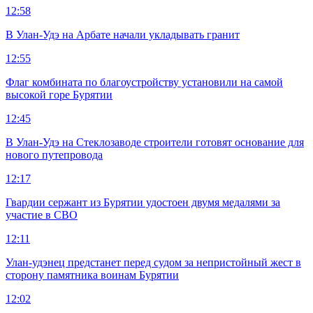
12:58
В Улан-Удэ на Арбате начали укладывать гранит
12:55
Флаг комбината по благоустройству установили на самой
высокой горе Бурятии
12:45
В Улан-Удэ на Стеклозаводе строители готовят основание для
нового путепровода
12:17
Гвардии сержант из Бурятии удостоен двумя медалями за
участие в СВО
12:11
Улан-удэнец предстанет перед судом за непристойный жест в
сторону памятника воинам Бурятии
12:02