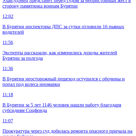
Улан-удэнец предстанет перед судом за непристойный жест в
сторону памятника воинам Бурятии
12:02
В Бурятии инспекторы ДПС за сутки отловили 16 пьяных
водителей
11:56
Эксперты рассказали, как изменились доходы жителей
Бурятии за полгода
11:36
В Бурятии неосторожный пешеход оступился с обочины и
попал под колеса иномарки
11:18
В Бурятии за 5 лет 1146 человек нашли работу благодаря
субсидиям Соцфонда
11:07
Прокуратура через суд добилась ремонта опасного причала на