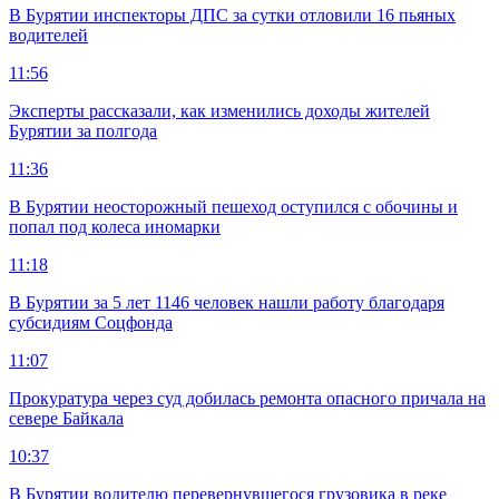
В Бурятии инспекторы ДПС за сутки отловили 16 пьяных
водителей
11:56
Эксперты рассказали, как изменились доходы жителей
Бурятии за полгода
11:36
В Бурятии неосторожный пешеход оступился с обочины и
попал под колеса иномарки
11:18
В Бурятии за 5 лет 1146 человек нашли работу благодаря
субсидиям Соцфонда
11:07
Прокуратура через суд добилась ремонта опасного причала на
севере Байкала
10:37
В Бурятии водителю перевернувшегося грузовика в реке