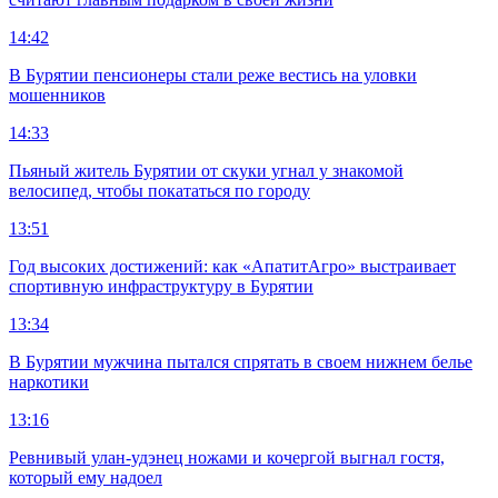
14:42
В Бурятии пенсионеры стали реже вестись на уловки
мошенников
14:33
Пьяный житель Бурятии от скуки угнал у знакомой
велосипед, чтобы покататься по городу
13:51
Год высоких достижений: как «АпатитАгро» выстраивает
спортивную инфраструктуру в Бурятии
13:34
В Бурятии мужчина пытался спрятать в своем нижнем белье
наркотики
13:16
Ревнивый улан-удэнец ножами и кочергой выгнал гостя,
который ему надоел