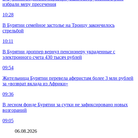
избрали меру пресечения
10:28
В Бурятии семейное застолье на Троицу закончилось
стрельбой
10:11
В Бурятии дроппер вернул пенсионеру украденные с
электронного счета 430 тысяч рублей
09:54
Жительница Бурятии перевела аферистам более 3 млн рублей
за «возврат вклада из Африки»
09:36
В лесном фонде Бурятии за сутки не зафиксировано новых
возгораний
09:05
06.08.2026