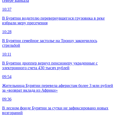
севере Байкала
10:37
В Бурятии водителю перевернувшегося грузовика в реке
избрали меру пресечения
10:28
В Бурятии семейное застолье на Троицу закончилось
стрельбой
10:11
В Бурятии дроппер вернул пенсионеру украденные с
электронного счета 430 тысяч рублей
09:54
Жительница Бурятии перевела аферистам более 3 млн рублей
за «возврат вклада из Африки»
09:36
В лесном фонде Бурятии за сутки не зафиксировано новых
возгораний