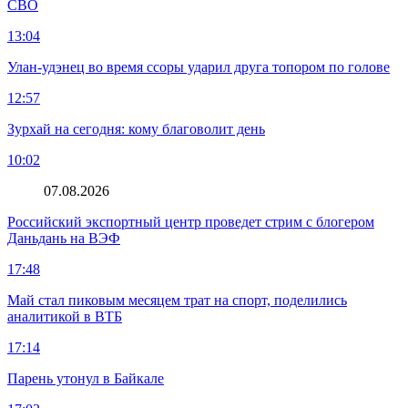
СВО
13:04
Улан-удэнец во время ссоры ударил друга топором по голове
12:57
Зурхай на сегодня: кому благоволит день
10:02
07.08.2026
Российский экспортный центр проведет стрим с блогером
Даньдань на ВЭФ
17:48
Май стал пиковым месяцем трат на спорт, поделились
аналитикой в ВТБ
17:14
Парень утонул в Байкале