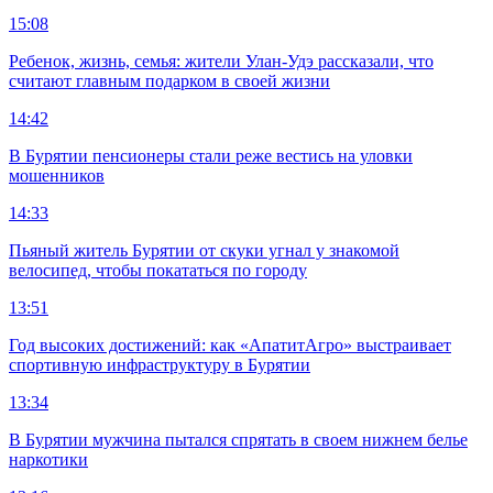
15:08
Ребенок, жизнь, семья: жители Улан-Удэ рассказали, что
считают главным подарком в своей жизни
14:42
В Бурятии пенсионеры стали реже вестись на уловки
мошенников
14:33
Пьяный житель Бурятии от скуки угнал у знакомой
велосипед, чтобы покататься по городу
13:51
Год высоких достижений: как «АпатитАгро» выстраивает
спортивную инфраструктуру в Бурятии
13:34
В Бурятии мужчина пытался спрятать в своем нижнем белье
наркотики