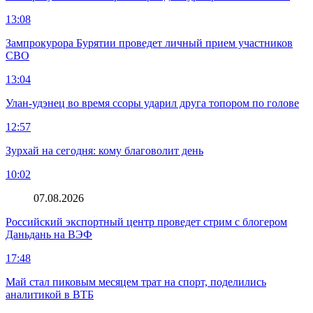
13:08
Зампрокурора Бурятии проведет личный прием участников
СВО
13:04
Улан-удэнец во время ссоры ударил друга топором по голове
12:57
Зурхай на сегодня: кому благоволит день
10:02
07.08.2026
Российский экспортный центр проведет стрим с блогером
Даньдань на ВЭФ
17:48
Май стал пиковым месяцем трат на спорт, поделились
аналитикой в ВТБ