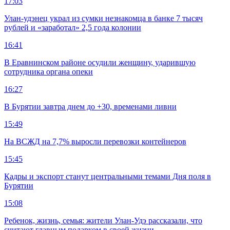
17:03
Улан-удэнец украл из сумки незнакомца в банке 7 тысяч
рублей и «заработал» 2,5 года колонии
16:41
В Еравнинском районе осудили женщину, ударившую
сотрудника органа опеки
16:27
В Бурятии завтра днем до +30, временами ливни
15:49
На ВСЖД на 7,7% выросли перевозки контейнеров
15:45
Кадры и экспорт станут центральными темами Дня поля в
Бурятии
15:08
Ребенок, жизнь, семья: жители Улан-Удэ рассказали, что
считают главным подарком в своей жизни