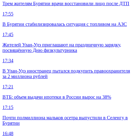
Трем жителям Бурятии врачи восстановили лицо после ДТП
17:55
В Бурятии стабилизировалась ситуация с топливом на АЗС
17:45
Жителей Улан-Удэ приглашают на праздничную зарядку,
посвящённую Дню физкультурника
17:34
В Улан-Удэ иностранец пытался подкупить правоохранителя
за 2 миллиона рублей
17:21
ВТБ: объем выдачи ипотеки в России вырос на 38%
17:15
Почти полмиллиона мальков осетра выпустили в Селенгу в
Бурятии
16:48