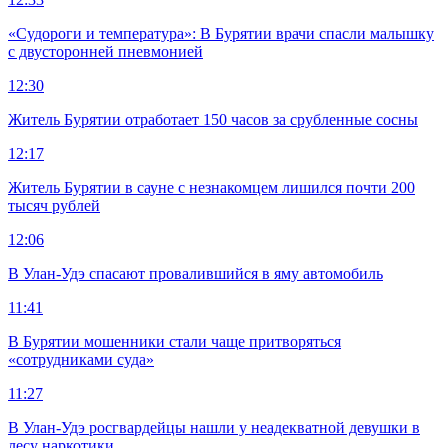
«Судороги и температура»: В Бурятии врачи спасли малышку
с двусторонней пневмонией
12:30
Житель Бурятии отработает 150 часов за срубленные сосны
12:17
Житель Бурятии в сауне с незнакомцем лишился почти 200
тысяч рублей
12:06
В Улан-Удэ спасают провалившийся в яму автомобиль
11:41
В Бурятии мошенники стали чаще притворяться
«сотрудниками суда»
11:27
В Улан-Удэ росгвардейцы нашли у неадекватной девушки в
лесу наркотики