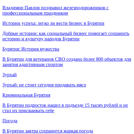
Владимир Павлов поздравил железнодорожников с
профессиональным праздником
Истории успеха: легко ли вести бизнес в Бурятии
Добрые истории: как социальный бизнес помогает сохранить
историю и культуру народов Бурятии
Бурятия: История мужества
В Бурятии для ветеранов СВО создано более 800 объектов для
занятия адаптивным спортом
Зурхай
Зурхай: не стоит сегодня продавать мясо
Криминальная Бурятия
В Бурятии подросток нашел в подъезде 15 тысяч рублей и не
стал их присваивать себе
Погода
В Бурятии завтра сохранится жаркая погода