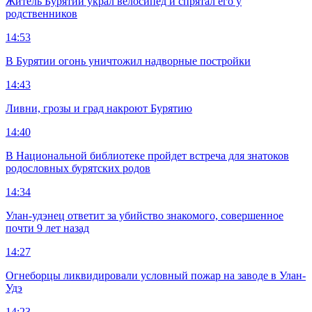
Житель Бурятии украл велосипед и спрятал его у
родственников
14:53
В Бурятии огонь уничтожил надворные постройки
14:43
Ливни, грозы и град накроют Бурятию
14:40
В Национальной библиотеке пройдет встреча для знатоков
родословных бурятских родов
14:34
Улан-удэнец ответит за убийство знакомого, совершенное
почти 9 лет назад
14:27
Огнеборцы ликвидировали условный пожар на заводе в Улан-
Удэ
14:23