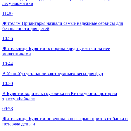
лесу наркотики
11:20
Жителям Приангарья назвали самые надежные сервисы для
безопасности для детей
10:56
Жительница Бурятии оспорила кредит, взятый на нее
мошенниками
10:44
В Улан-Удэ устанавливают «умные» весы для фур
10:20
В Бурятии водитель грузовика из Китая уронил ротор на
трассу «Байкал»
09:58
Жительница Бурятии поверила в розыгрыш призов от банка и
потеряла деньги