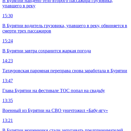
В Бурятии найдено тело второго пассажира грузовика,
упавшего в реку
15:30
В Бурятии водитель грузовика, упавшего в реку, обвиняется в
смерти трех пассажиров
15:24
В Бурятии завтра сохранится жаркая погода
14:23
Татауровская паромная переправа снова заработала в Бурятии
13:47
Глава Бурятии на фестивале ТОС попал на свадьбу
13:35
Военный из Бурятии на СВО уничтожил «Бабу-ягу»
13:21
В Бурятии мошенники стали запугивать предпринимателей