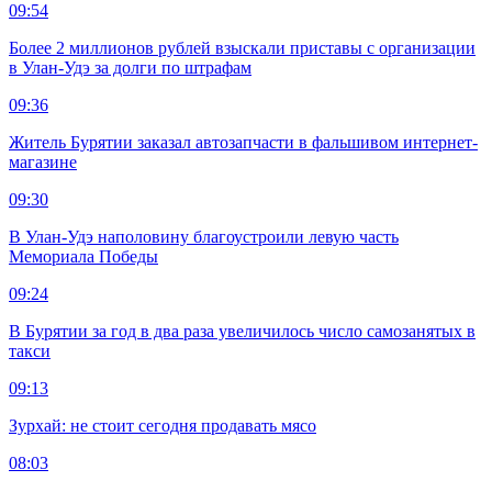
09:54
Более 2 миллионов рублей взыскали приставы с организации
в Улан-Удэ за долги по штрафам
09:36
Житель Бурятии заказал автозапчасти в фальшивом интернет-
магазине
09:30
В Улан-Удэ наполовину благоустроили левую часть
Мемориала Победы
09:24
В Бурятии за год в два раза увеличилось число самозанятых в
такси
09:13
Зурхай: не стоит сегодня продавать мясо
08:03