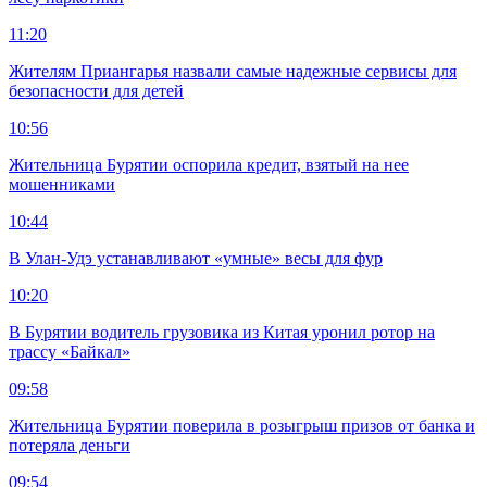
11:20
Жителям Приангарья назвали самые надежные сервисы для
безопасности для детей
10:56
Жительница Бурятии оспорила кредит, взятый на нее
мошенниками
10:44
В Улан-Удэ устанавливают «умные» весы для фур
10:20
В Бурятии водитель грузовика из Китая уронил ротор на
трассу «Байкал»
09:58
Жительница Бурятии поверила в розыгрыш призов от банка и
потеряла деньги
09:54