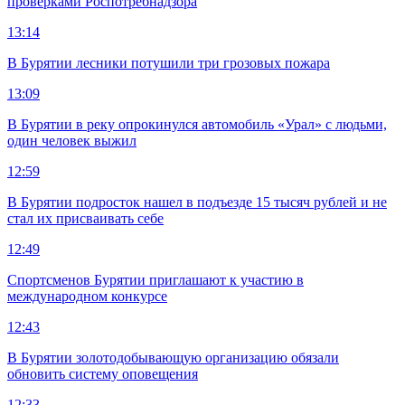
проверками Роспотребнадзора
13:14
В Бурятии лесники потушили три грозовых пожара
13:09
В Бурятии в реку опрокинулся автомобиль «Урал» с людьми,
один человек выжил
12:59
В Бурятии подросток нашел в подъезде 15 тысяч рублей и не
стал их присваивать себе
12:49
Спортсменов Бурятии приглашают к участию в
международном конкурсе
12:43
В Бурятии золотодобывающую организацию обязали
обновить систему оповещения
12:33