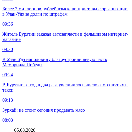
Более 2 миллионов рублей взыскали приставы с организации
в Улан-Удэ за долги по штрафам
09:36
Житель Бурятии заказал автозапчасти в фальшивом интернет-
магазине
09:30
В Улан-Удэ наполовину благоустроили левую часть
Мемориала Победы
09:24
В Бурятии за год в два раза увеличилось число самозанятых в
такси
09:13
Зурхай: не стоит сегодня продавать мясо
08:03
05.08.2026