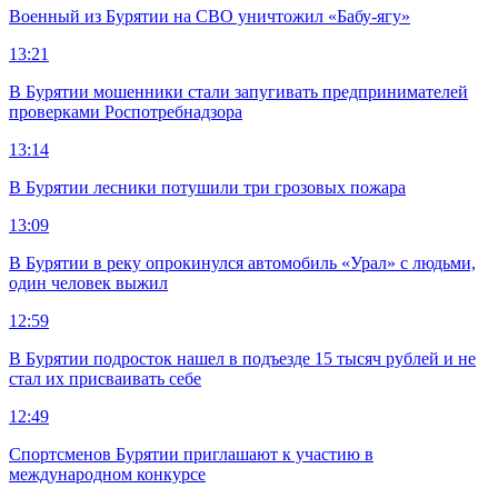
Военный из Бурятии на СВО уничтожил «Бабу-ягу»
13:21
В Бурятии мошенники стали запугивать предпринимателей
проверками Роспотребнадзора
13:14
В Бурятии лесники потушили три грозовых пожара
13:09
В Бурятии в реку опрокинулся автомобиль «Урал» с людьми,
один человек выжил
12:59
В Бурятии подросток нашел в подъезде 15 тысяч рублей и не
стал их присваивать себе
12:49
Спортсменов Бурятии приглашают к участию в
международном конкурсе