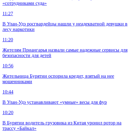
«сотрудниками суда»
11:27
В Улан-Удэ росгвардейцы нашли у неадекватной девушки в
лесу наркотики
11:20
Жителям Приангарья назвали самые надежные сервисы для
безопасности для детей
10:56
Жительница Бурятии оспорила кредит, взятый на нее
мошенниками
10:44
В Улан-Удэ устанавливают «умные» весы для фур
10:20
В Бурятии водитель грузовика из Китая уронил ротор на
трассу «Байкал»