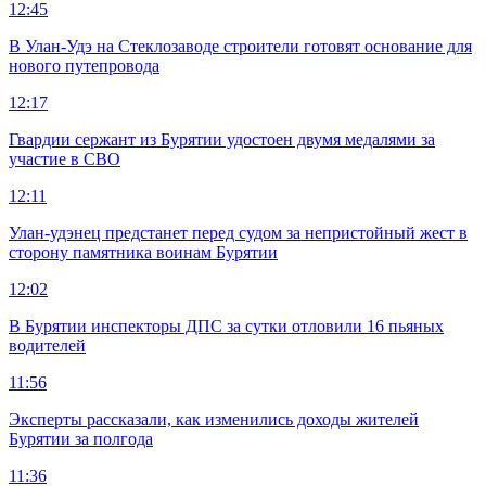
12:45
В Улан-Удэ на Стеклозаводе строители готовят основание для
нового путепровода
12:17
Гвардии сержант из Бурятии удостоен двумя медалями за
участие в СВО
12:11
Улан-удэнец предстанет перед судом за непристойный жест в
сторону памятника воинам Бурятии
12:02
В Бурятии инспекторы ДПС за сутки отловили 16 пьяных
водителей
11:56
Эксперты рассказали, как изменились доходы жителей
Бурятии за полгода
11:36