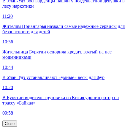
В Улан-Удэ росгвардейцы нашли у неадекватной девушки в
лесу наркотики
11:20
Жителям Приангарья назвали самые надежные сервисы для
безопасности для детей
10:56
Жительница Бурятии оспорила кредит, взятый на нее
мошенниками
10:44
В Улан-Удэ устанавливают «умные» весы для фур
10:20
В Бурятии водитель грузовика из Китая уронил ротор на
трассу «Байкал»
09:58
Close