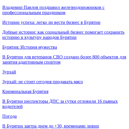
Владимир Павлов поздравил железнодорожников с
профессиональным праздником
Истории успеха: легко ли вести бизнес в Бурятии
Добрые истории: как социальный бизнес помогает сохранить
историю и культуру народов Бурятии
Бурятия: История мужества
В Бурятии для ветеранов СВО создано более 800 объектов для
занятия адаптивным спортом
Зурхай
Зурхай: не стоит сегодня продавать мясо
Криминальная Бурятия
В Бурятии инспекторы ДПС за сутки отловили 16 пьяных
водителей
Погода
В Бурятии завтра днем до +30, временами ливни