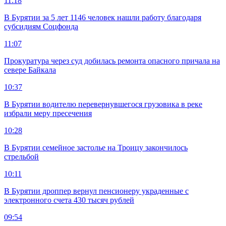
11:18
В Бурятии за 5 лет 1146 человек нашли работу благодаря
субсидиям Соцфонда
11:07
Прокуратура через суд добилась ремонта опасного причала на
севере Байкала
10:37
В Бурятии водителю перевернувшегося грузовика в реке
избрали меру пресечения
10:28
В Бурятии семейное застолье на Троицу закончилось
стрельбой
10:11
В Бурятии дроппер вернул пенсионеру украденные с
электронного счета 430 тысяч рублей
09:54