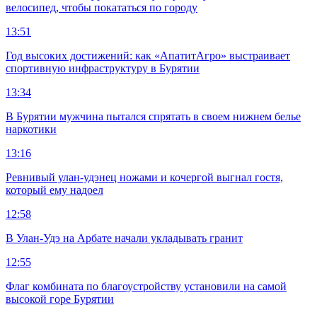
велосипед, чтобы покататься по городу
13:51
Год высоких достижений: как «АпатитАгро» выстраивает
спортивную инфраструктуру в Бурятии
13:34
В Бурятии мужчина пытался спрятать в своем нижнем белье
наркотики
13:16
Ревнивый улан-удэнец ножами и кочергой выгнал гостя,
который ему надоел
12:58
В Улан-Удэ на Арбате начали укладывать гранит
12:55
Флаг комбината по благоустройству установили на самой
высокой горе Бурятии