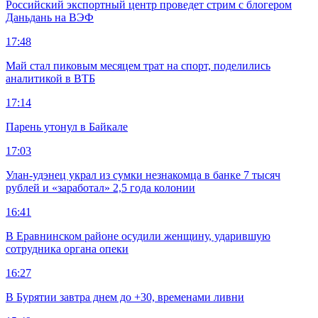
Российский экспортный центр проведет стрим с блогером
Даньдань на ВЭФ
17:48
Май стал пиковым месяцем трат на спорт, поделились
аналитикой в ВТБ
17:14
Парень утонул в Байкале
17:03
Улан-удэнец украл из сумки незнакомца в банке 7 тысяч
рублей и «заработал» 2,5 года колонии
16:41
В Еравнинском районе осудили женщину, ударившую
сотрудника органа опеки
16:27
В Бурятии завтра днем до +30, временами ливни