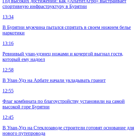
Год высоких достижений: как «АпатитАгро» выстраивает
спортивную инфраструктуру в Бурятии
13:34
В Бурятии мужчина пытался спрятать в своем нижнем белье
наркотики
13:16
Ревнивый улан-удэнец ножами и кочергой выгнал гостя,
который ему надоел
12:58
В Улан-Удэ на Арбате начали укладывать гранит
12:55
Флаг комбината по благоустройству установили на самой
высокой горе Бурятии
12:45
В Улан-Удэ на Стеклозаводе строители готовят основание для
нового путепровода