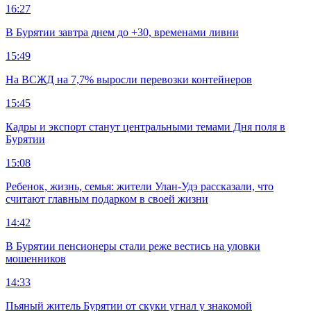
16:27
В Бурятии завтра днем до +30, временами ливни
15:49
На ВСЖД на 7,7% выросли перевозки контейнеров
15:45
Кадры и экспорт станут центральными темами Дня поля в
Бурятии
15:08
Ребенок, жизнь, семья: жители Улан-Удэ рассказали, что
считают главным подарком в своей жизни
14:42
В Бурятии пенсионеры стали реже вестись на уловки
мошенников
14:33
Пьяный житель Бурятии от скуки угнал у знакомой