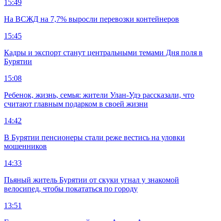
15:49
На ВСЖД на 7,7% выросли перевозки контейнеров
15:45
Кадры и экспорт станут центральными темами Дня поля в
Бурятии
15:08
Ребенок, жизнь, семья: жители Улан-Удэ рассказали, что
считают главным подарком в своей жизни
14:42
В Бурятии пенсионеры стали реже вестись на уловки
мошенников
14:33
Пьяный житель Бурятии от скуки угнал у знакомой
велосипед, чтобы покататься по городу
13:51