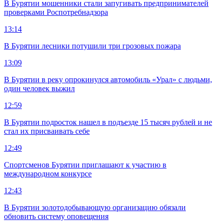
В Бурятии мошенники стали запугивать предпринимателей
проверками Роспотребнадзора
13:14
В Бурятии лесники потушили три грозовых пожара
13:09
В Бурятии в реку опрокинулся автомобиль «Урал» с людьми,
один человек выжил
12:59
В Бурятии подросток нашел в подъезде 15 тысяч рублей и не
стал их присваивать себе
12:49
Спортсменов Бурятии приглашают к участию в
международном конкурсе
12:43
В Бурятии золотодобывающую организацию обязали
обновить систему оповещения