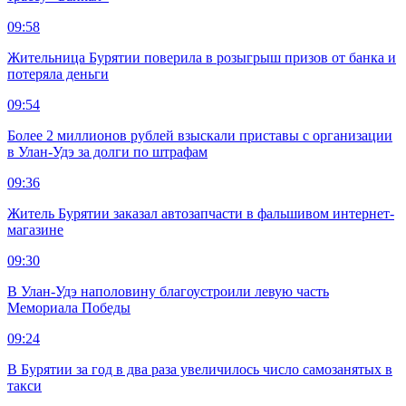
09:58
Жительница Бурятии поверила в розыгрыш призов от банка и
потеряла деньги
09:54
Более 2 миллионов рублей взыскали приставы с организации
в Улан-Удэ за долги по штрафам
09:36
Житель Бурятии заказал автозапчасти в фальшивом интернет-
магазине
09:30
В Улан-Удэ наполовину благоустроили левую часть
Мемориала Победы
09:24
В Бурятии за год в два раза увеличилось число самозанятых в
такси