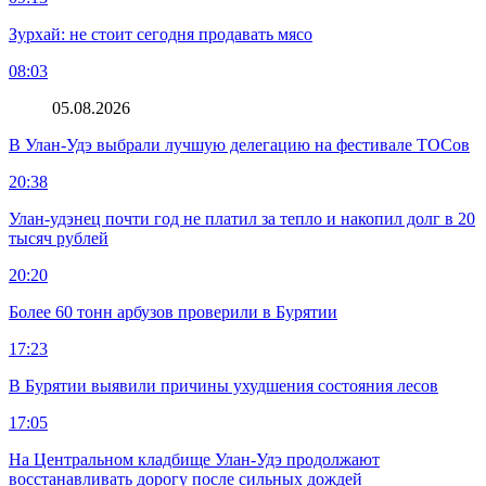
Зурхай: не стоит сегодня продавать мясо
08:03
05.08.2026
В Улан-Удэ выбрали лучшую делегацию на фестивале ТОСов
20:38
Улан-удэнец почти год не платил за тепло и накопил долг в 20
тысяч рублей
20:20
Более 60 тонн арбузов проверили в Бурятии
17:23
В Бурятии выявили причины ухудшения состояния лесов
17:05
На Центральном кладбище Улан-Удэ продолжают
восстанавливать дорогу после сильных дождей