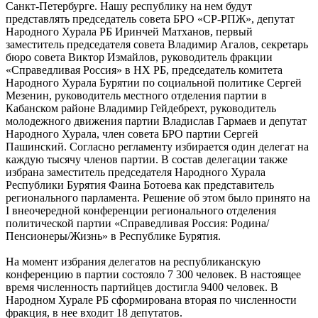
Санкт-Петербурге. Нашу республику на нем будут
представлять председатель совета БРО «СР-РПЖ», депутат
Народного Хурала РБ Иринчей Матханов, первый
заместитель председателя совета Владимир Агалов, секретарь
бюро совета Виктор Измайлов, руководитель фракции
«Справедливая Россия» в НХ РБ, председатель комитета
Народного Хурала Бурятии по социальной политике Сергей
Мезенин, руководитель местного отделения партии в
Кабанском районе Владимир Гейдебрехт, руководитель
молодежного движения партии Владислав Гармаев и депутат
Народного Хурала, член совета БРО партии Сергей
Пашинский. Согласно регламенту избирается один делегат на
каждую тысячу членов партии. В состав делегации также
избрана заместитель председателя Народного Хурала
Республики Бурятия Фаина Ботоева как представитель
регионального парламента. Решение об этом было принято на
I внеочередной конференции регионального отделения
политической партии «Справедливая Россия: Родина/
Пенсионеры/Жизнь» в Республике Бурятия.
На момент избрания делегатов на республиканскую
конференцию в партии состояло 7 300 человек. В настоящее
время численность партийцев достигла 9400 человек. В
Народном Хурале РБ сформирована вторая по численности
фракция, в нее входит 18 депутатов.