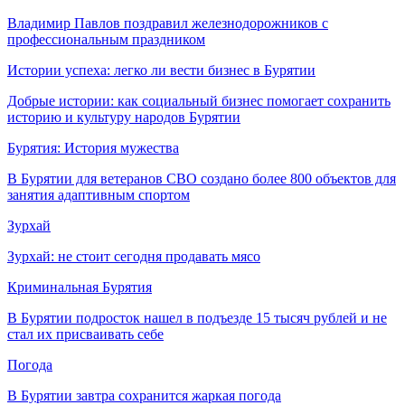
Владимир Павлов поздравил железнодорожников с
профессиональным праздником
Истории успеха: легко ли вести бизнес в Бурятии
Добрые истории: как социальный бизнес помогает сохранить
историю и культуру народов Бурятии
Бурятия: История мужества
В Бурятии для ветеранов СВО создано более 800 объектов для
занятия адаптивным спортом
Зурхай
Зурхай: не стоит сегодня продавать мясо
Криминальная Бурятия
В Бурятии подросток нашел в подъезде 15 тысяч рублей и не
стал их присваивать себе
Погода
В Бурятии завтра сохранится жаркая погода