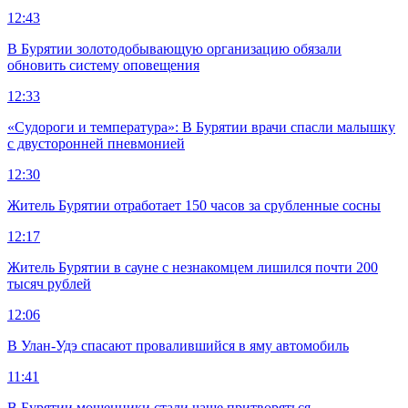
12:43
В Бурятии золотодобывающую организацию обязали
обновить систему оповещения
12:33
«Судороги и температура»: В Бурятии врачи спасли малышку
с двусторонней пневмонией
12:30
Житель Бурятии отработает 150 часов за срубленные сосны
12:17
Житель Бурятии в сауне с незнакомцем лишился почти 200
тысяч рублей
12:06
В Улан-Удэ спасают провалившийся в яму автомобиль
11:41
В Бурятии мошенники стали чаще притворяться