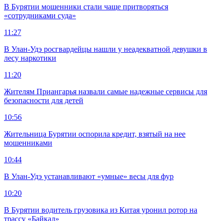
В Бурятии мошенники стали чаще притворяться
«сотрудниками суда»
11:27
В Улан-Удэ росгвардейцы нашли у неадекватной девушки в
лесу наркотики
11:20
Жителям Приангарья назвали самые надежные сервисы для
безопасности для детей
10:56
Жительница Бурятии оспорила кредит, взятый на нее
мошенниками
10:44
В Улан-Удэ устанавливают «умные» весы для фур
10:20
В Бурятии водитель грузовика из Китая уронил ротор на
трассу «Байкал»