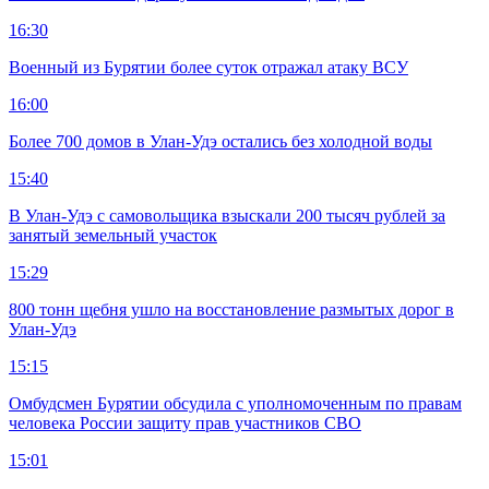
16:30
Военный из Бурятии более суток отражал атаку ВСУ
16:00
Более 700 домов в Улан-Удэ остались без холодной воды
15:40
В Улан-Удэ с самовольщика взыскали 200 тысяч рублей за
занятый земельный участок
15:29
800 тонн щебня ушло на восстановление размытых дорог в
Улан-Удэ
15:15
Омбудсмен Бурятии обсудила с уполномоченным по правам
человека России защиту прав участников СВО
15:01