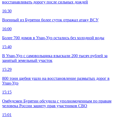
восстанавливать дорогу после сильных дождей
16:30
Военный из Бурятии более суток отражал атаку ВСУ
16:00
Более 700 домов в Улан-Удэ остались без холодной воды
15:40
В Улан-Удэ с самовольщика взыскали 200 тысяч рублей за
занятый земельный участок
15:29
800 тонн щебня ушло на восстановление размытых дорог в
Улан-Удэ
15:15
Омбудсмен Бурятии обсудила с уполномоченным по правам
человека России защиту прав участников СВО
15:01