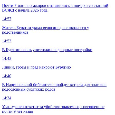
Почти 7 млн пассажиров отправились в поездки со станций
ВСЖД с начала 2026 года
14:57
Житель Бурятии украл велосипед и спрятал его у
родственников
14:53
В Бурятии огонь уничтожил надворные постройки
14:43
Ливни, грозы и град накроют Бурятию
14:40
В Национальной библиотеке пройдет встреча для знатоков
родословных бурятских родов
14:34
Улан-удэнец ответит за убийство знакомого, совершенное
почти 9 лет назад