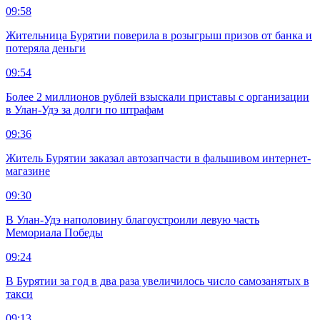
09:58
Жительница Бурятии поверила в розыгрыш призов от банка и
потеряла деньги
09:54
Более 2 миллионов рублей взыскали приставы с организации
в Улан-Удэ за долги по штрафам
09:36
Житель Бурятии заказал автозапчасти в фальшивом интернет-
магазине
09:30
В Улан-Удэ наполовину благоустроили левую часть
Мемориала Победы
09:24
В Бурятии за год в два раза увеличилось число самозанятых в
такси
09:13