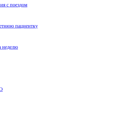
ия с поездом
летнюю пациентку
а неделю
ВО