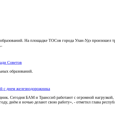
бразований. На площадке ТОСов города Улан-Удэ произошел тр
,.
щади Советов
льных образований.
ей с днем железнодорожника
дник. Сегодня БАМ и Транссиб работают с огромной нагрузкой,
оду, днём и ночью делают свою работу», - отметил глава респуб