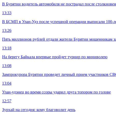
В Бурятии водитель автомобиля не пострадал после столкновен
13:33
В БСМП в Улан-Удэ после успешной операции выписали 100-
13:26
Пять миллионов рублей отдали жители Бурятии мошенникам з
13:18
На берегу Байкала впервые пройдет турнир по миниволею
13:08
Зампрокурора Бурятии проведет личный прием участников С
13:04
Улан-удэнец во время ссоры ударил друга топором по голове
12:57
Зурхай на сегодня: кому благоволит день