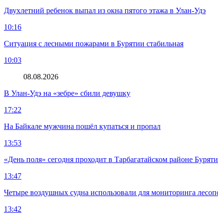
Двухлетний ребенок выпал из окна пятого этажа в Улан-Удэ
10:16
Ситуация с лесными пожарами в Бурятии стабильная
10:03
08.08.2026
В Улан-Удэ на «зебре» сбили девушку
17:22
На Байкале мужчина пошёл купаться и пропал
13:53
«День поля» сегодня проходит в Тарбагатайском районе Бурят
13:47
Четыре воздушных судна использовали для мониторинга лесоп
13:42