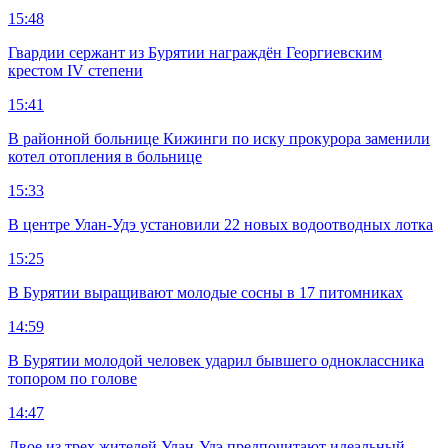
15:48
Гвардии сержант из Бурятии награждён Георгиевским
крестом IV степени
15:41
В районной больнице Кижинги по иску прокурора заменили
котел отопления в больнице
15:33
В центре Улан-Удэ установили 22 новых водоотводных лотка
15:25
В Бурятии выращивают молодые сосны в 17 питомниках
14:59
В Бурятии молодой человек ударил бывшего одноклассника
топором по голове
14:47
Двое из трех жителей Улан-Удэ предпочитают идеальный