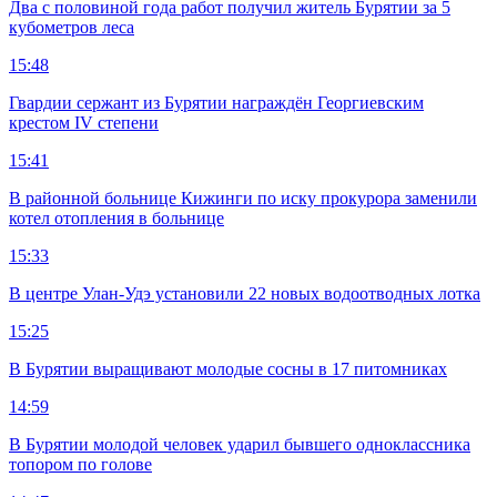
Два с половиной года работ получил житель Бурятии за 5
кубометров леса
15:48
Гвардии сержант из Бурятии награждён Георгиевским
крестом IV степени
15:41
В районной больнице Кижинги по иску прокурора заменили
котел отопления в больнице
15:33
В центре Улан-Удэ установили 22 новых водоотводных лотка
15:25
В Бурятии выращивают молодые сосны в 17 питомниках
14:59
В Бурятии молодой человек ударил бывшего одноклассника
топором по голове