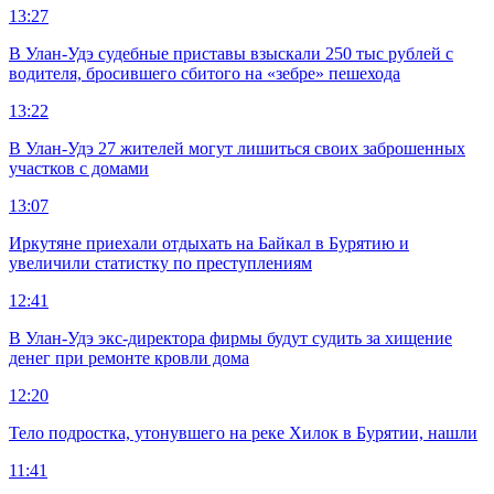
13:27
В Улан-Удэ судебные приставы взыскали 250 тыс рублей с
водителя, бросившего сбитого на «зебре» пешехода
13:22
В Улан-Удэ 27 жителей могут лишиться своих заброшенных
участков с домами
13:07
Иркутяне приехали отдыхать на Байкал в Бурятию и
увеличили статистку по преступлениям
12:41
В Улан-Удэ экс-директора фирмы будут судить за хищение
денег при ремонте кровли дома
12:20
Тело подростка, утонувшего на реке Хилок в Бурятии, нашли
11:41