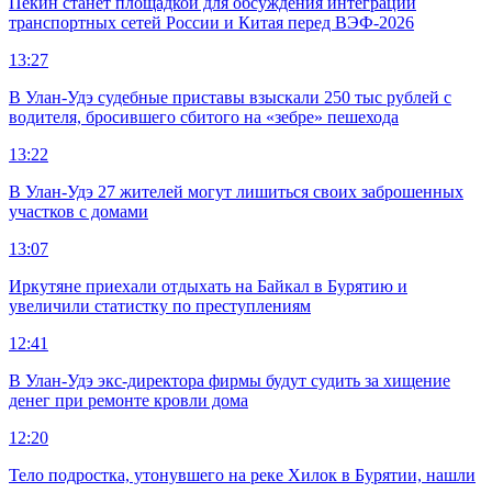
Пекин станет площадкой для обсуждения интеграции
транспортных сетей России и Китая перед ВЭФ-2026
13:27
В Улан-Удэ судебные приставы взыскали 250 тыс рублей с
водителя, бросившего сбитого на «зебре» пешехода
13:22
В Улан-Удэ 27 жителей могут лишиться своих заброшенных
участков с домами
13:07
Иркутяне приехали отдыхать на Байкал в Бурятию и
увеличили статистку по преступлениям
12:41
В Улан-Удэ экс-директора фирмы будут судить за хищение
денег при ремонте кровли дома
12:20
Тело подростка, утонувшего на реке Хилок в Бурятии, нашли