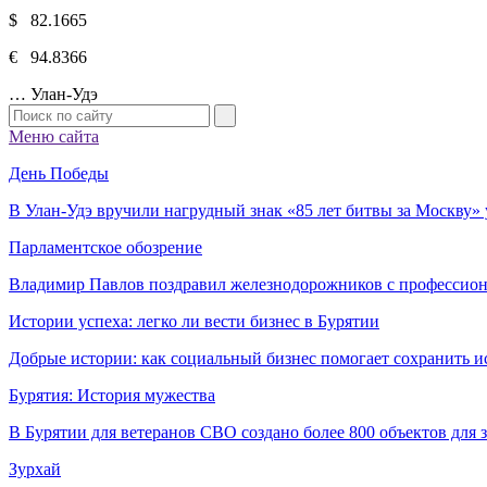
$ 82.1665
€ 94.8366
…
Улан-Удэ
Меню сайта
День Победы
В Улан-Удэ вручили нагрудный знак «85 лет битвы за Москву
Парламентское обозрение
Владимир Павлов поздравил железнодорожников с профессио
Истории успеха: легко ли вести бизнес в Бурятии
Добрые истории: как социальный бизнес помогает сохранить и
Бурятия: История мужества
В Бурятии для ветеранов СВО создано более 800 объектов для
Зурхай