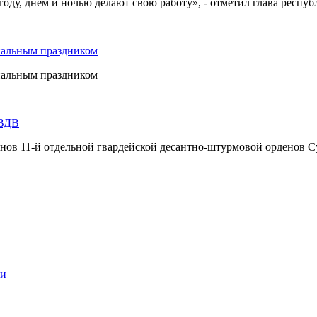
оду, днём и ночью делают свою работу», - отметил глава респуб
нальным праздником
нальным праздником
 ВДВ
инов 11-й отдельной гвардейской десантно-штурмовой орденов С
ии