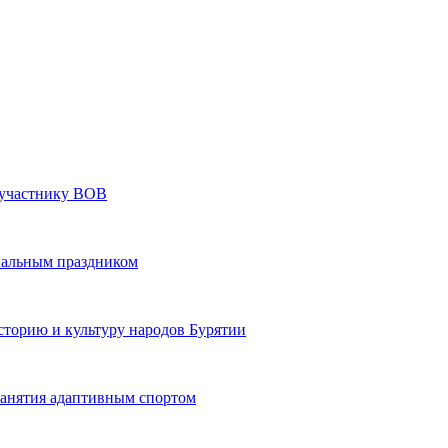
» участнику ВОВ
нальным праздником
сторию и культуру народов Бурятии
 занятия адаптивным спортом