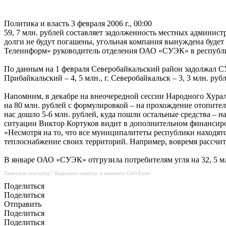
Политика и власть
3 февраля 2006 г., 00:00
59, 7 млн. рублей составляет задолженность местных админист
долги не будут погашены, угольная компания вынуждена будет 
Телеинформ» руководитель отделения ОАО «СУЭК» в республи
По данным на 1 февраля Северобайкальский район задолжал СУЭК 
Прибайкальский – 4, 5 млн., г. Северобайкальск – 3, 3 млн. руб
Напомним, в декабре на внеочередной сессии Народного Хура
на 80 млн. рублей с формулировкой – на прохождение отопите
нас дошло 5-6 млн. рублей, куда пошли остальные средства – 
ситуации Виктор Кортуков видит в дополнительном финансиро
«Несмотря на то, что все муниципалитеты республики находятс
теплоснабжение своих территорий. Например, вовремя рассчи
В январе ОАО «СУЭК» отгрузила потребителям угля на 32, 5 млн
Заметили опечатку? Выделите ошибку и нажмите Ctrl+Enter.
Поделиться
Поделиться
Отправить
Поделиться
Поделиться