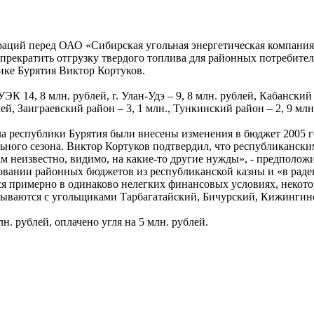
раций перед ОАО «Сибирская угольная энергетическая компания»
прекратить отгрузку твердого топлива для районных потребителе
ке Бурятия Виктор Кортуков.
14, 8 млн. рублей, г. Улан-Удэ – 9, 8 млн. рублей, Кабанский р
лей, Заиграевский район – 3, 1 млн., Тункинский район – 2, 9 млн
ла республики Бурятия были внесены изменения в бюджет 2005
льного сезона. Виктор Кортуков подтвердил, что республиканс
нам неизвестно, видимо, на какие-то другие нужды», - предпол
вании районных бюджетов из республиканской казны и «в раден
я примерно в одинаково нелегких финансовых условиях, некоторы
тываются с угольщиками Тарбагатайский, Бичурский, Кижингин
. рублей, оплачено угля на 5 млн. рублей.