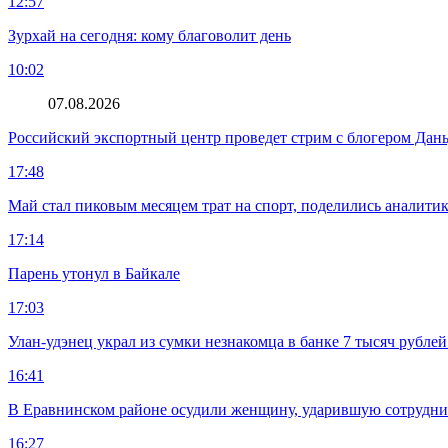
12:57
Зурхай на сегодня: кому благоволит день
10:02
07.08.2026
Российский экспортный центр проведет стрим с блогером Дан
17:48
Май стал пиковым месяцем трат на спорт, поделились аналити
17:14
Парень утонул в Байкале
17:03
Улан-удэнец украл из сумки незнакомца в банке 7 тысяч рублей
16:41
В Еравнинском районе осудили женщину, ударившую сотрудни
16:27