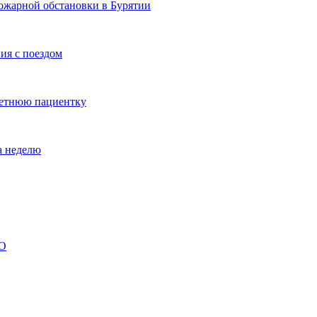
ожарной обстановки в Бурятии
ия с поездом
летнюю пациентку
а неделю
ВО