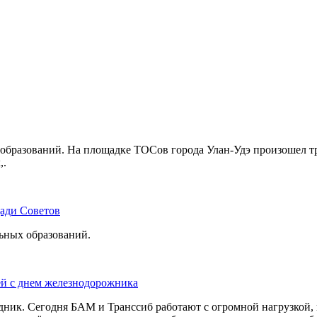
бразований. На площадке ТОСов города Улан-Удэ произошел тр
,.
щади Советов
льных образований.
ей с днем железнодорожника
дник. Сегодня БАМ и Транссиб работают с огромной нагрузкой,