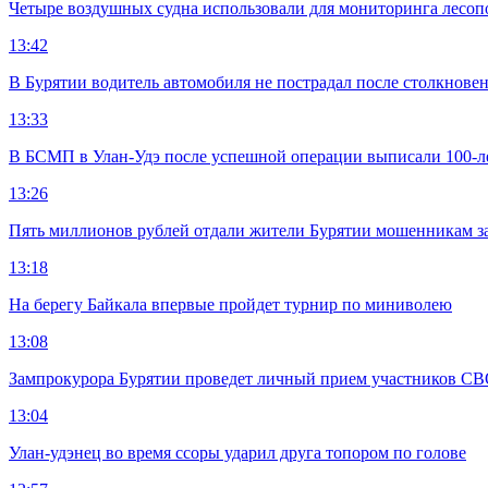
Четыре воздушных судна использовали для мониторинга лесоп
13:42
В Бурятии водитель автомобиля не пострадал после столкновен
13:33
В БСМП в Улан-Удэ после успешной операции выписали 100-
13:26
Пять миллионов рублей отдали жители Бурятии мошенникам з
13:18
На берегу Байкала впервые пройдет турнир по миниволею
13:08
Зампрокурора Бурятии проведет личный прием участников С
13:04
Улан-удэнец во время ссоры ударил друга топором по голове