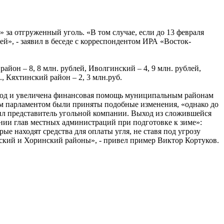
 за отгруженный уголь. «В том случае, если до 13 февраля
й», - заявил в беседе с корреспондентом ИРА «Восток-
айон – 8, 8 млн. рублей, Иволгинский – 4, 9 млн. рублей,
., Кяхтинский район – 2, 3 млн.руб.
 год и увеличена финансовая помощь муниципальным районам
ким парламентом были приняты подобные изменения, «однако до
ожил представитель угольной компании. Выход из сложившейся
ии глав местных администраций при подготовке к зиме»:
е находят средства для оплаты угля, не ставя под угрозу
ский и Хоринский районы», - привел пример Виктор Кортуков.