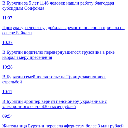
В Бурятии за 5 лет 1146 человек нашли работу благодаря
субсидиям Соцфонда
11:07
Прокуратура через суд добилась ремонта опасного причала на
севере Байкала
10:37
В Бурятии водителю перевернувшегося грузовика в реке
избрали меру пресечения
10:28
В Бурятии семейное застолье на Троицу закончилось
стрельбой
10:11
В Бурятии дроппер вернул пенсионеру украденные с
электронного счета 430 тысяч рублей
09:54
Жительница Бурятии перевела аферистам более 3 млн рублей