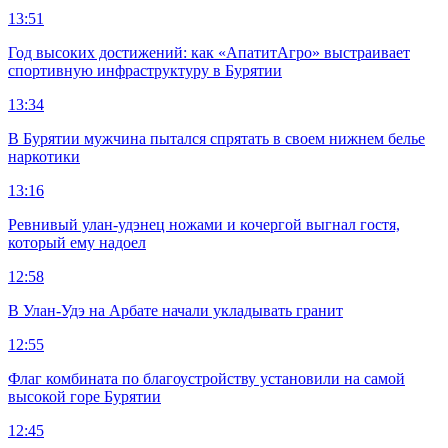
13:51
Год высоких достижений: как «АпатитАгро» выстраивает
спортивную инфраструктуру в Бурятии
13:34
В Бурятии мужчина пытался спрятать в своем нижнем белье
наркотики
13:16
Ревнивый улан-удэнец ножами и кочергой выгнал гостя,
который ему надоел
12:58
В Улан-Удэ на Арбате начали укладывать гранит
12:55
Флаг комбината по благоустройству установили на самой
высокой горе Бурятии
12:45