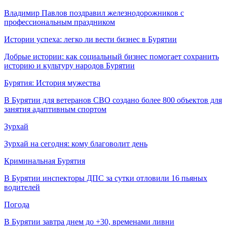
Владимир Павлов поздравил железнодорожников с
профессиональным праздником
Истории успеха: легко ли вести бизнес в Бурятии
Добрые истории: как социальный бизнес помогает сохранить
историю и культуру народов Бурятии
Бурятия: История мужества
В Бурятии для ветеранов СВО создано более 800 объектов для
занятия адаптивным спортом
Зурхай
Зурхай на сегодня: кому благоволит день
Криминальная Бурятия
В Бурятии инспекторы ДПС за сутки отловили 16 пьяных
водителей
Погода
В Бурятии завтра днем до +30, временами ливни