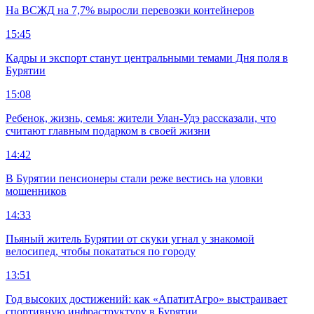
На ВСЖД на 7,7% выросли перевозки контейнеров
15:45
Кадры и экспорт станут центральными темами Дня поля в
Бурятии
15:08
Ребенок, жизнь, семья: жители Улан-Удэ рассказали, что
считают главным подарком в своей жизни
14:42
В Бурятии пенсионеры стали реже вестись на уловки
мошенников
14:33
Пьяный житель Бурятии от скуки угнал у знакомой
велосипед, чтобы покататься по городу
13:51
Год высоких достижений: как «АпатитАгро» выстраивает
спортивную инфраструктуру в Бурятии