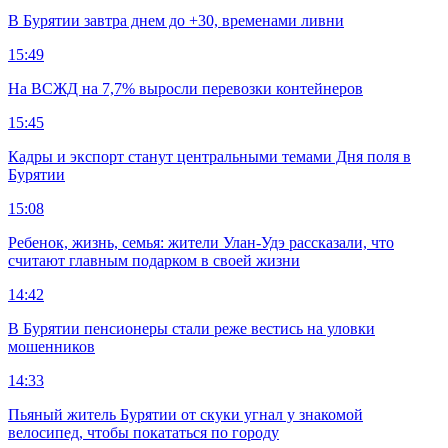
В Бурятии завтра днем до +30, временами ливни
15:49
На ВСЖД на 7,7% выросли перевозки контейнеров
15:45
Кадры и экспорт станут центральными темами Дня поля в
Бурятии
15:08
Ребенок, жизнь, семья: жители Улан-Удэ рассказали, что
считают главным подарком в своей жизни
14:42
В Бурятии пенсионеры стали реже вестись на уловки
мошенников
14:33
Пьяный житель Бурятии от скуки угнал у знакомой
велосипед, чтобы покататься по городу