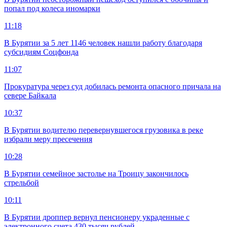
попал под колеса иномарки
11:18
В Бурятии за 5 лет 1146 человек нашли работу благодаря
субсидиям Соцфонда
11:07
Прокуратура через суд добилась ремонта опасного причала на
севере Байкала
10:37
В Бурятии водителю перевернувшегося грузовика в реке
избрали меру пресечения
10:28
В Бурятии семейное застолье на Троицу закончилось
стрельбой
10:11
В Бурятии дроппер вернул пенсионеру украденные с
электронного счета 430 тысяч рублей