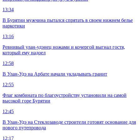
13:34
В Бурятии мужчина пытался спрятать в своем нижнем белье
наркотики
13:16
Ревнивый улан-удэнец ножами и кочергой выгнал гостя,
который ему надоел
12:58
В Улан-Удэ на Арбате начали укладывать гранит
12:55
Флаг комбината по благоустройству установили на самой
высокой горе Бурятии
12:45
В Улан-Удэ на Стеклозаводе строители готовят основание для
нового путепровода
12:17