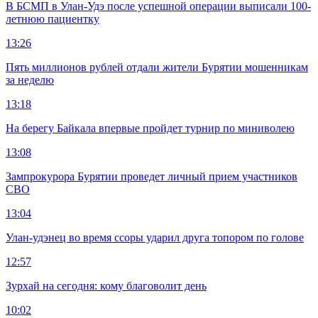
В БСМП в Улан-Удэ после успешной операции выписали 100-
летнюю пациентку
13:26
Пять миллионов рублей отдали жители Бурятии мошенникам
за неделю
13:18
На берегу Байкала впервые пройдет турнир по миниволею
13:08
Зампрокурора Бурятии проведет личный прием участников
СВО
13:04
Улан-удэнец во время ссоры ударил друга топором по голове
12:57
Зурхай на сегодня: кому благоволит день
10:02