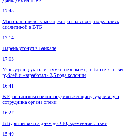
Даньдань на ВЭФ
17:48
Май стал пиковым месяцем трат на спорт, поделились
аналитикой в ВТБ
17:14
Парень утонул в Байкале
17:03
Улан-удэнец украл из сумки незнакомца в банке 7 тысяч
рублей и «заработал» 2,5 года колонии
16:41
В Еравнинском районе осудили женщину, ударившую
сотрудника органа опеки
16:27
В Бурятии завтра днем до +30, временами ливни
15:49