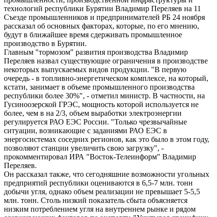
технологий республики Бурятии Владимир Переляев на 11
Съезде промышленников и предпринимателей РБ 24 ноября
рассказал об основных факторах, которые, по его мнению,
будут в ближайшее время сдерживать промышленное
производство в Бурятии.
Главным "тормозом" развития производства Владимир
Переляев назвал существующие ограничения в производстве
некоторых выпускаемых видов продукции. "В первую
очередь - в топливно-энергетическом комплексе, на который,
кстати, занимает в объеме промышленного производства
республики более 30%", - отметил министр. В частности, на
Гусиноозерской ГРЭС, мощность которой используется не
более, чем в на 2/3, объем выработки электроэнергии
регулируется РАО ЕЭС России. "Только чрезвычайные
ситуации, возникающие с заданиями РАО ЕЭС в
энергосистемах соседних регионов, как это было в этом году,
позволяют станции увеличить свою загрузку", -
прокомментировал ИРА "Восток-Телеинформ" Владимир
Переляев.
Он рассказал также, что сегодняшние возможности угольных
предприятий республики оцениваются в 6,5-7 млн. тонн
добычи угля, однако объем реализации не превышает 5-5,5
млн. тонн. Столь низкий показатель сбыта объясняется
низким потреблением угля на внутреннем рынке и рядом