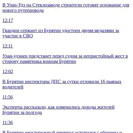
В Улан-Удэ на Стеклозаводе строители готовят основание для
нового путепровода
12:17
Гвардии сержант из Бурятии удостоен двумя медалями за
участие в СВО
12:11
Улан-удэнец предстанет перед судом за непристойный жест в
сторону памятника воинам Бурятии
12:02
В Бурятии инспекторы ДПС за сутки отловили 16 пьяных
водителей
11:56
Эксперты рассказали, как изменились доходы жителей
Бурятии за полгода
11:36
В Бурятии неосторожный пешеход оступился с обочины и