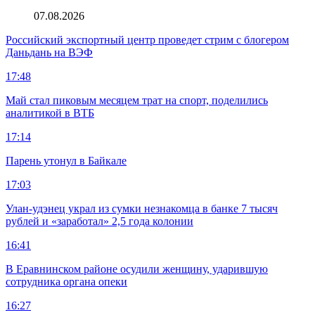
07.08.2026
Российский экспортный центр проведет стрим с блогером
Даньдань на ВЭФ
17:48
Май стал пиковым месяцем трат на спорт, поделились
аналитикой в ВТБ
17:14
Парень утонул в Байкале
17:03
Улан-удэнец украл из сумки незнакомца в банке 7 тысяч
рублей и «заработал» 2,5 года колонии
16:41
В Еравнинском районе осудили женщину, ударившую
сотрудника органа опеки
16:27