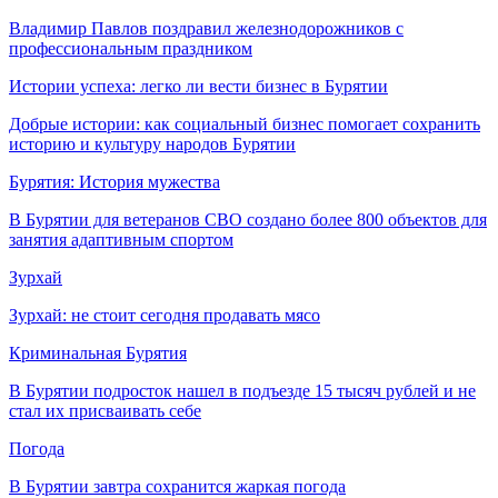
Владимир Павлов поздравил железнодорожников с
профессиональным праздником
Истории успеха: легко ли вести бизнес в Бурятии
Добрые истории: как социальный бизнес помогает сохранить
историю и культуру народов Бурятии
Бурятия: История мужества
В Бурятии для ветеранов СВО создано более 800 объектов для
занятия адаптивным спортом
Зурхай
Зурхай: не стоит сегодня продавать мясо
Криминальная Бурятия
В Бурятии подросток нашел в подъезде 15 тысяч рублей и не
стал их присваивать себе
Погода
В Бурятии завтра сохранится жаркая погода