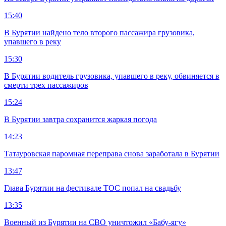
15:40
В Бурятии найдено тело второго пассажира грузовика,
упавшего в реку
15:30
В Бурятии водитель грузовика, упавшего в реку, обвиняется в
смерти трех пассажиров
15:24
В Бурятии завтра сохранится жаркая погода
14:23
Татауровская паромная переправа снова заработала в Бурятии
13:47
Глава Бурятии на фестивале ТОС попал на свадьбу
13:35
Военный из Бурятии на СВО уничтожил «Бабу-ягу»