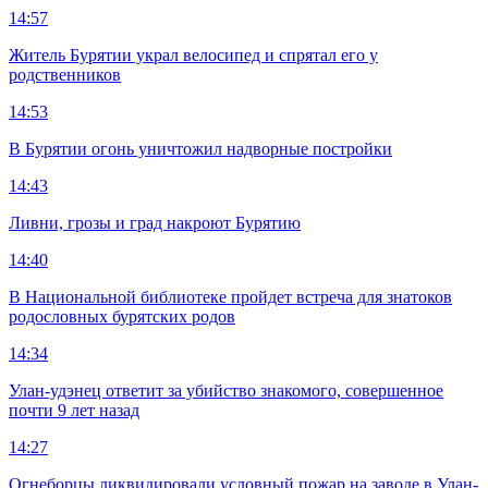
14:57
Житель Бурятии украл велосипед и спрятал его у
родственников
14:53
В Бурятии огонь уничтожил надворные постройки
14:43
Ливни, грозы и град накроют Бурятию
14:40
В Национальной библиотеке пройдет встреча для знатоков
родословных бурятских родов
14:34
Улан-удэнец ответит за убийство знакомого, совершенное
почти 9 лет назад
14:27
Огнеборцы ликвидировали условный пожар на заводе в Улан-