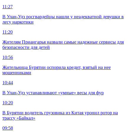
11:27
В Улан-Удэ росгвардейцы нашли у неадекватной девушки в
лесу наркотики
11:20
Жителям Приангарья назвали самые надежные сервисы для
безопасности для детей
10:56
Жительница Бурятии оспорила кредит, взятый на нее
мошенниками
10:44
В Улан-Удэ устанавливают «умные» весы для фур
10:20
В Бурятии водитель грузовика из Китая уронил ротор на
трассу «Байкал»
09:58