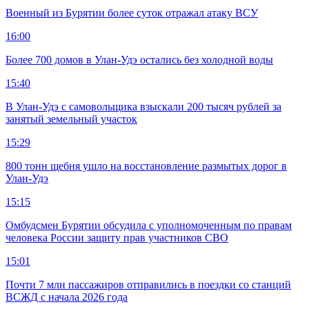
Военный из Бурятии более суток отражал атаку ВСУ
16:00
Более 700 домов в Улан-Удэ остались без холодной воды
15:40
В Улан-Удэ с самовольщика взыскали 200 тысяч рублей за
занятый земельный участок
15:29
800 тонн щебня ушло на восстановление размытых дорог в
Улан-Удэ
15:15
Омбудсмен Бурятии обсудила с уполномоченным по правам
человека России защиту прав участников СВО
15:01
Почти 7 млн пассажиров отправились в поездки со станций
ВСЖД с начала 2026 года