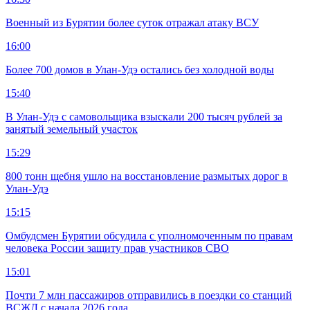
Военный из Бурятии более суток отражал атаку ВСУ
16:00
Более 700 домов в Улан-Удэ остались без холодной воды
15:40
В Улан-Удэ с самовольщика взыскали 200 тысяч рублей за
занятый земельный участок
15:29
800 тонн щебня ушло на восстановление размытых дорог в
Улан-Удэ
15:15
Омбудсмен Бурятии обсудила с уполномоченным по правам
человека России защиту прав участников СВО
15:01
Почти 7 млн пассажиров отправились в поездки со станций
ВСЖД с начала 2026 года