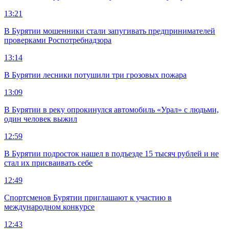
13:21
В Бурятии мошенники стали запугивать предпринимателей
проверками Роспотребнадзора
13:14
В Бурятии лесники потушили три грозовых пожара
13:09
В Бурятии в реку опрокинулся автомобиль «Урал» с людьми,
один человек выжил
12:59
В Бурятии подросток нашел в подъезде 15 тысяч рублей и не
стал их присваивать себе
12:49
Спортсменов Бурятии приглашают к участию в
международном конкурсе
12:43