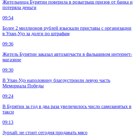
Жительница Бурятии поверила в розыгрыш призов от банка и
потеряла деньги
09:54
Более 2 миллионов рублей взыскали приставы с организации
в Улан-Удэ за долги по штрафам
09:36
Житель Бурятии заказал автозапчасти в фальшивом интернет-
магазине
09:30
В Улан-Удэ наполовину благоустроили левую часть
Мемориала Победы
09:24
В Бурятии за год в два раза увеличилось число самозанятых в
такси
09:13
Зурхай: не стоит сегодня продавать мясо