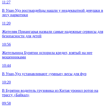
11:27
В Улан-Удэ росгвардейцы нашли у неадекватной девушки в
лесу наркотики
11:20
Жителям Приангарья назвали самые надежные сервисы для
безопасности для детей
10:56
Жительница Бурятии оспорила кредит, взятый на нее
мошенниками
10:44
В Улан-Удэ устанавливают «умные» весы для фур
10:20
В Бурятии водитель грузовика из Китая уронил ротор на
трассу «Байкал»
09:58