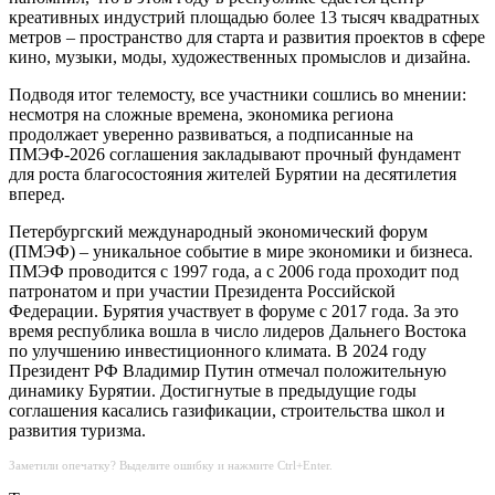
креативных индустрий площадью более 13 тысяч квадратных
метров – пространство для старта и развития проектов в сфере
кино, музыки, моды, художественных промыслов и дизайна.
Подводя итог телемосту, все участники сошлись во мнении:
несмотря на сложные времена, экономика региона
продолжает уверенно развиваться, а подписанные на
ПМЭФ-2026 соглашения закладывают прочный фундамент
для роста благосостояния жителей Бурятии на десятилетия
вперед.
Петербургский международный экономический форум
(ПМЭФ) – уникальное событие в мире экономики и бизнеса.
ПМЭФ проводится с 1997 года, а с 2006 года проходит под
патронатом и при участии Президента Российской
Федерации. Бурятия участвует в форуме с 2017 года. За это
время республика вошла в число лидеров Дальнего Востока
по улучшению инвестиционного климата. В 2024 году
Президент РФ Владимир Путин отмечал положительную
динамику Бурятии. Достигнутые в предыдущие годы
соглашения касались газификации, строительства школ и
развития туризма.
Заметили опечатку? Выделите ошибку и нажмите Ctrl+Enter.