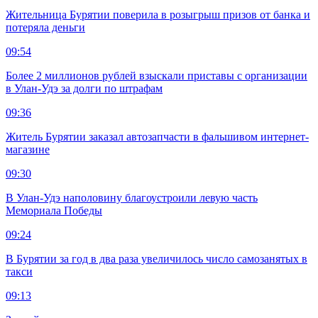
Жительница Бурятии поверила в розыгрыш призов от банка и
потеряла деньги
09:54
Более 2 миллионов рублей взыскали приставы с организации
в Улан-Удэ за долги по штрафам
09:36
Житель Бурятии заказал автозапчасти в фальшивом интернет-
магазине
09:30
В Улан-Удэ наполовину благоустроили левую часть
Мемориала Победы
09:24
В Бурятии за год в два раза увеличилось число самозанятых в
такси
09:13