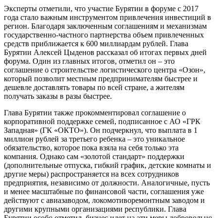
Эксперты отметили, что участие Бурятии в форуме с 2017
года стало важным инструментом привлечения инвестиций в
регион. Благодаря заключенным соглашениям и механизмам
государственно-частного партнерства объем привлеченных
средств приближается к 600 миллиардам рублей. Глава
Бурятии Алексей Цыденов рассказал об итогах первых дней
форума. Один из главных итогов, отметил он – это
соглашение о строительстве логистического центра «Озон»,
который позволит местным предпринимателям быстрее и
дешевле доставлять товары по всей стране, а жителям
получать заказы в разы быстрее.
Глава Бурятии также прокомментировал соглашение о
корпоративной поддержке семей, подписанное с АО «ГРК
Западная» (ГК «ОКТО»). Он подчеркнул, что выплата в 1
миллион рублей за третьего ребенка – это уникальное
обязательство, которое пока взяла на себя только эта
компания. Однако сам «золотой стандарт» поддержки
(дополнительные отпуска, гибкий график, детские комнаты и
другие меры) распространяется на всех сотрудников
предприятия, независимо от должности. Аналогичные, пусть
и менее масштабные по финансовой части, соглашения уже
действуют с авиазаводом, локомотиворемонтным заводом и
другими крупными организациями республики. Глава
Бурятии особо отметил, бизнес идет на эти меры добровольно,