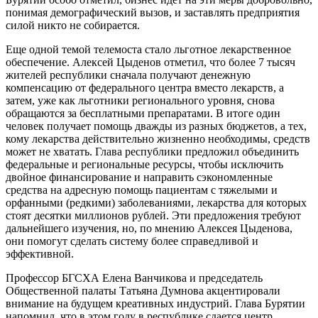
понимая демографический вызов, и заставлять предприятия
силой никто не собирается.
Еще одной темой телемоста стало льготное лекарственное
обеспечение. Алексей Цыденов отметил, что более 7 тысяч
жителей республики сначала получают денежную
компенсацию от федерального центра вместо лекарств, а
затем, уже как льготники регионального уровня, снова
обращаются за бесплатными препаратами. В итоге один
человек получает помощь дважды из разных бюджетов, а тех,
кому лекарства действительно жизненно необходимы, средств
может не хватать. Глава республики предложил объединить
федеральные и региональные ресурсы, чтобы исключить
двойное финансирование и направить сэкономленные
средства на адресную помощь пациентам с тяжелыми и
орфанными (редкими) заболеваниями, лекарства для которых
стоят десятки миллионов рублей. Эти предложения требуют
дальнейшего изучения, но, по мнению Алексея Цыденова,
они помогут сделать систему более справедливой и
эффективной.
Профессор БГСХА Елена Ванчикова и председатель
Общественной палаты Татьяна Думнова акцентировали
внимание на будущем креативных индустрий. Глава Бурятии
напомнил, что в этом году в республике сдается центр