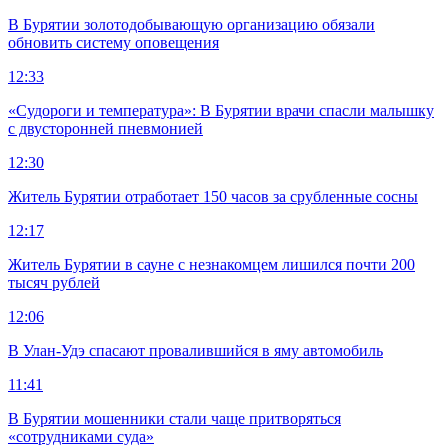
В Бурятии золотодобывающую организацию обязали
обновить систему оповещения
12:33
«Судороги и температура»: В Бурятии врачи спасли малышку
с двусторонней пневмонией
12:30
Житель Бурятии отработает 150 часов за срубленные сосны
12:17
Житель Бурятии в сауне с незнакомцем лишился почти 200
тысяч рублей
12:06
В Улан-Удэ спасают провалившийся в яму автомобиль
11:41
В Бурятии мошенники стали чаще притворяться
«сотрудниками суда»