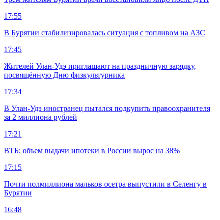
17:55
В Бурятии стабилизировалась ситуация с топливом на АЗС
17:45
Жителей Улан-Удэ приглашают на праздничную зарядку,
посвящённую Дню физкультурника
17:34
В Улан-Удэ иностранец пытался подкупить правоохранителя
за 2 миллиона рублей
17:21
ВТБ: объем выдачи ипотеки в России вырос на 38%
17:15
Почти полмиллиона мальков осетра выпустили в Селенгу в
Бурятии
16:48