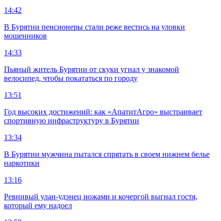
14:42
В Бурятии пенсионеры стали реже вестись на уловки
мошенников
14:33
Пьяный житель Бурятии от скуки угнал у знакомой
велосипед, чтобы покататься по городу
13:51
Год высоких достижений: как «АпатитАгро» выстраивает
спортивную инфраструктуру в Бурятии
13:34
В Бурятии мужчина пытался спрятать в своем нижнем белье
наркотики
13:16
Ревнивый улан-удэнец ножами и кочергой выгнал гостя,
который ему надоел