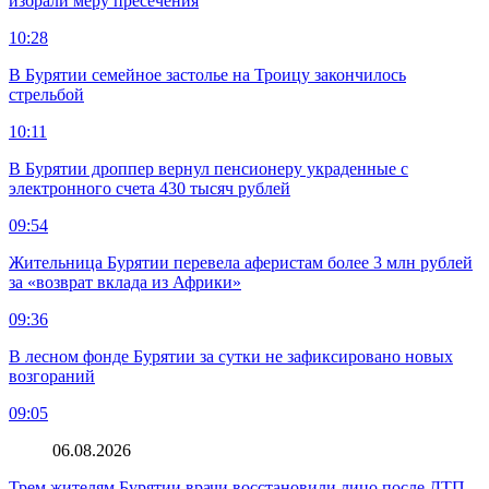
избрали меру пресечения
10:28
В Бурятии семейное застолье на Троицу закончилось
стрельбой
10:11
В Бурятии дроппер вернул пенсионеру украденные с
электронного счета 430 тысяч рублей
09:54
Жительница Бурятии перевела аферистам более 3 млн рублей
за «возврат вклада из Африки»
09:36
В лесном фонде Бурятии за сутки не зафиксировано новых
возгораний
09:05
06.08.2026
Трем жителям Бурятии врачи восстановили лицо после ДТП