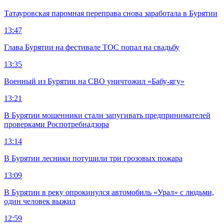
Татауровская паромная переправа снова заработала в Бурятии
13:47
Глава Бурятии на фестивале ТОС попал на свадьбу
13:35
Военный из Бурятии на СВО уничтожил «Бабу-ягу»
13:21
В Бурятии мошенники стали запугивать предпринимателей
проверками Роспотребнадзора
13:14
В Бурятии лесники потушили три грозовых пожара
13:09
В Бурятии в реку опрокинулся автомобиль «Урал» с людьми,
один человек выжил
12:59