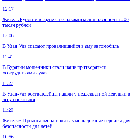
12:17
Житель Бурятии в сауне с незнакомцем лишился почти 200
тысяч рублей
12:06
В Улан-Удэ спасают провалившийся в яму автомобиль
11:41
В Бурятии мошенники стали чаще притворяться
«сотрудниками суда»
11:27
В Улан-Удэ росгвардейцы нашли у неадекватной девушки в
лесу наркотики
11:20
Жителям Приангарья назвали самые надежные сервисы для
безопасности для детей
10:56