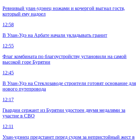
Ревнивый улан-удэнец ножами и кочергой выгнал гостя,
который ему надоел
12:58
В Улан-Удэ на Арбате начали укладывать гранит
12:55
Флаг комбината по благоустройству установили на самой
высокой горе Бурятии
12:45
В Улан-Удэ на Стеклозаводе строители готовят основание для
нового путепровода
12:17
Гвардии сержант из Бурятии удостоен двумя медалями за
участие в СВО
12:11
Улан-удэнец предстанет перед судом за непристойный жест в