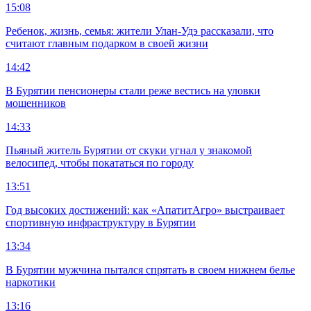
15:08
Ребенок, жизнь, семья: жители Улан-Удэ рассказали, что
считают главным подарком в своей жизни
14:42
В Бурятии пенсионеры стали реже вестись на уловки
мошенников
14:33
Пьяный житель Бурятии от скуки угнал у знакомой
велосипед, чтобы покататься по городу
13:51
Год высоких достижений: как «АпатитАгро» выстраивает
спортивную инфраструктуру в Бурятии
13:34
В Бурятии мужчина пытался спрятать в своем нижнем белье
наркотики
13:16