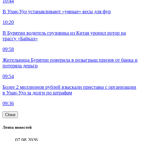
10:44
В Улан-Удэ устанавливают «умные» весы для фур
10:20
В Бурятии водитель грузовика из Китая уронил ротор на
трассу «Байкал»
09:58
Жительница Бурятии поверила в розыгрыш призов от банка и
потеряла деньги
09:54
Более 2 миллионов рублей взыскали приставы с организации
в Улан-Удэ за долги по штрафам
09:36
Close
Лента новостей
07.08.2026