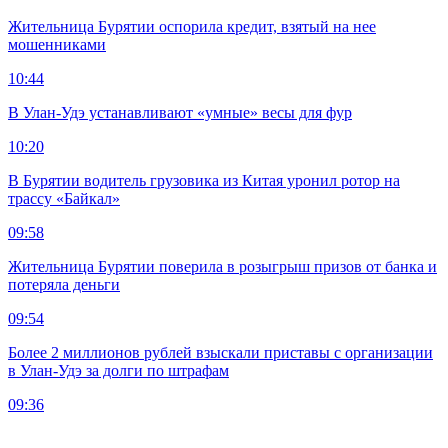
Жительница Бурятии оспорила кредит, взятый на нее
мошенниками
10:44
В Улан-Удэ устанавливают «умные» весы для фур
10:20
В Бурятии водитель грузовика из Китая уронил ротор на
трассу «Байкал»
09:58
Жительница Бурятии поверила в розыгрыш призов от банка и
потеряла деньги
09:54
Более 2 миллионов рублей взыскали приставы с организации
в Улан-Удэ за долги по штрафам
09:36