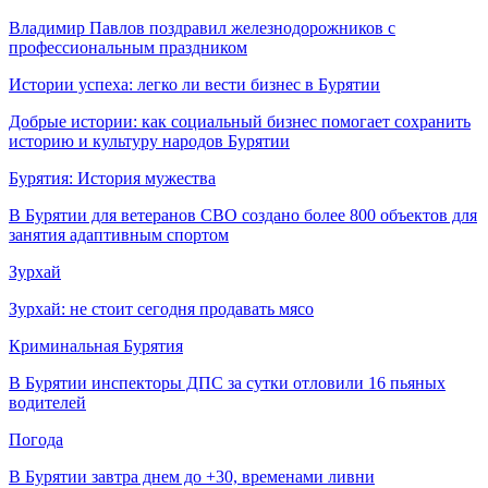
Владимир Павлов поздравил железнодорожников с
профессиональным праздником
Истории успеха: легко ли вести бизнес в Бурятии
Добрые истории: как социальный бизнес помогает сохранить
историю и культуру народов Бурятии
Бурятия: История мужества
В Бурятии для ветеранов СВО создано более 800 объектов для
занятия адаптивным спортом
Зурхай
Зурхай: не стоит сегодня продавать мясо
Криминальная Бурятия
В Бурятии инспекторы ДПС за сутки отловили 16 пьяных
водителей
Погода
В Бурятии завтра днем до +30, временами ливни