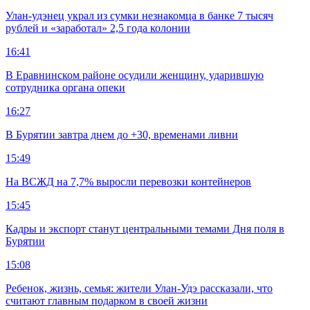
Улан-удэнец украл из сумки незнакомца в банке 7 тысяч
рублей и «заработал» 2,5 года колонии
16:41
В Еравнинском районе осудили женщину, ударившую
сотрудника органа опеки
16:27
В Бурятии завтра днем до +30, временами ливни
15:49
На ВСЖД на 7,7% выросли перевозки контейнеров
15:45
Кадры и экспорт станут центральными темами Дня поля в
Бурятии
15:08
Ребенок, жизнь, семья: жители Улан-Удэ рассказали, что
считают главным подарком в своей жизни