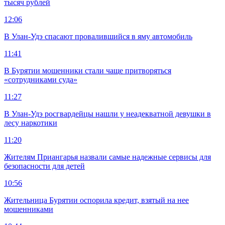
тысяч рублей
12:06
В Улан-Удэ спасают провалившийся в яму автомобиль
11:41
В Бурятии мошенники стали чаще притворяться
«сотрудниками суда»
11:27
В Улан-Удэ росгвардейцы нашли у неадекватной девушки в
лесу наркотики
11:20
Жителям Приангарья назвали самые надежные сервисы для
безопасности для детей
10:56
Жительница Бурятии оспорила кредит, взятый на нее
мошенниками