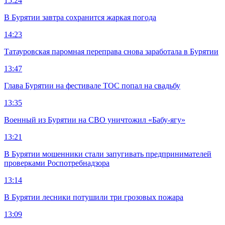
15:24
В Бурятии завтра сохранится жаркая погода
14:23
Татауровская паромная переправа снова заработала в Бурятии
13:47
Глава Бурятии на фестивале ТОС попал на свадьбу
13:35
Военный из Бурятии на СВО уничтожил «Бабу-ягу»
13:21
В Бурятии мошенники стали запугивать предпринимателей
проверками Роспотребнадзора
13:14
В Бурятии лесники потушили три грозовых пожара
13:09