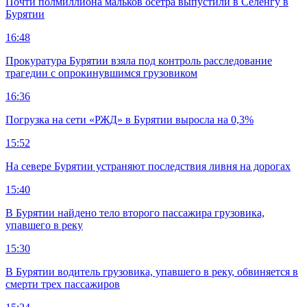
Почти полмиллиона мальков осетра выпустили в Селенгу в
Бурятии
16:48
Прокуратура Бурятии взяла под контроль расследование
трагедии с опрокинувшимся грузовиком
16:36
Погрузка на сети «РЖД» в Бурятии выросла на 0,3%
15:52
На севере Бурятии устраняют последствия ливня на дорогах
15:40
В Бурятии найдено тело второго пассажира грузовика,
упавшего в реку
15:30
В Бурятии водитель грузовика, упавшего в реку, обвиняется в
смерти трех пассажиров