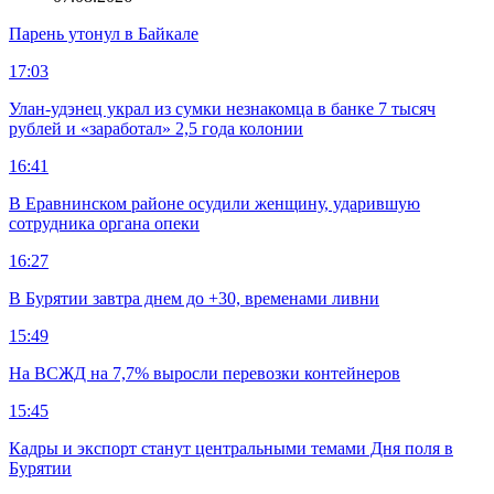
Парень утонул в Байкале
17:03
Улан-удэнец украл из сумки незнакомца в банке 7 тысяч
рублей и «заработал» 2,5 года колонии
16:41
В Еравнинском районе осудили женщину, ударившую
сотрудника органа опеки
16:27
В Бурятии завтра днем до +30, временами ливни
15:49
На ВСЖД на 7,7% выросли перевозки контейнеров
15:45
Кадры и экспорт станут центральными темами Дня поля в
Бурятии