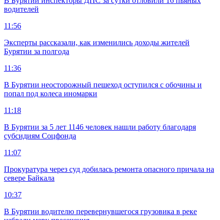
В Бурятии инспекторы ДПС за сутки отловили 16 пьяных
водителей
11:56
Эксперты рассказали, как изменились доходы жителей
Бурятии за полгода
11:36
В Бурятии неосторожный пешеход оступился с обочины и
попал под колеса иномарки
11:18
В Бурятии за 5 лет 1146 человек нашли работу благодаря
субсидиям Соцфонда
11:07
Прокуратура через суд добилась ремонта опасного причала на
севере Байкала
10:37
В Бурятии водителю перевернувшегося грузовика в реке